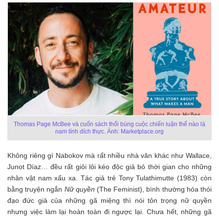
Thomas Page McBee và cuốn sách thổi bùng cuộc chiến luận thế nào là
nam tính đích thực. Ảnh: Marketplace.org
Không riêng gì Nabokov mà rất nhiều nhà văn khác như Wallace,
Junot Díaz… đều rất giỏi lôi kéo độc giả bỏ thời gian cho những
nhân vật nam xấu xa. Tác giả trẻ Tony Tulathimutte (1983) còn
bằng truyện ngắn
Nữ quyền
(The Feminist), bình thường hóa thói
đạo đức giả của những gã miệng thì nói tôn trọng nữ quyền
nhưng việc làm lại hoàn toàn đi ngược lại. Chưa hết, những gã