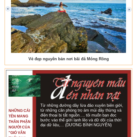
prev
next
Vẻ đẹp nguyên bản nơi bãi đá Móng Rồng
Từ những đường dây lừa đảo xuyên biên giới,
từ những căn phòng trọ ám mùi dây thừng và
NHỮNG CÁI
điện thoại bị tắt nguồn…, tôi muốn bạn đọc
TÊN MANG
bước vào thế giới lạnh lẽo và dữ dội của thời
THÂN PHẬN
đại dữ liệu,... (DƯƠNG BÌNH NGUYÊN)
NGƯỜI CỦA
"GIÓ VẪN