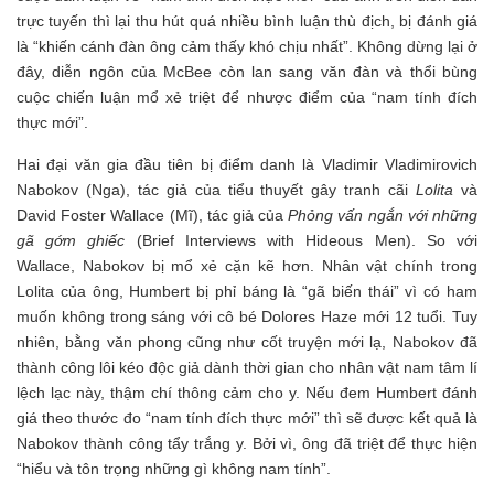
trực tuyến thì lại thu hút quá nhiều bình luận thù địch, bị đánh giá
là “khiến cánh đàn ông cảm thấy khó chịu nhất”. Không dừng lại ở
đây, diễn ngôn của McBee còn lan sang văn đàn và thổi bùng
cuộc chiến luận mổ xẻ triệt để nhược điểm của “nam tính đích
thực mới”.
Hai đại văn gia đầu tiên bị điểm danh là Vladimir Vladimirovich
Nabokov (Nga), tác giả của tiểu thuyết gây tranh cãi
Lolita
và
David Foster Wallace (Mĩ), tác giả của
Phỏng vấn ngắn với những
gã gớm ghiếc
(Brief Interviews with Hideous Men). So với
Wallace, Nabokov bị mổ xẻ cặn kẽ hơn. Nhân vật chính trong
Lolita của ông, Humbert bị phỉ báng là “gã biến thái” vì có ham
muốn không trong sáng với cô bé Dolores Haze mới 12 tuổi. Tuy
nhiên, bằng văn phong cũng như cốt truyện mới lạ, Nabokov đã
thành công lôi kéo độc giả dành thời gian cho nhân vật nam tâm lí
lệch lạc này, thậm chí thông cảm cho y. Nếu đem Humbert đánh
giá theo thước đo “nam tính đích thực mới” thì sẽ được kết quả là
Nabokov thành công tẩy trắng y. Bởi vì, ông đã triệt để thực hiện
“hiểu và tôn trọng những gì không nam tính”.