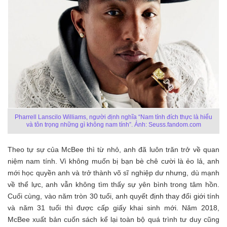
Pharrell Lanscilo Williams, người định nghĩa “Nam tính đích thực là hiểu
và tôn trọng những gì không nam tính”. Ảnh: Seuss.fandom.com
Theo tự sự của McBee thì từ nhỏ, anh đã luôn trăn trở về quan
niệm nam tính. Vì không muốn bị bạn bè chê cười là ẻo lả, anh
mới học quyền anh và trở thành võ sĩ nghiệp dư nhưng, dù mạnh
về thể lực, anh vẫn không tìm thấy sự yên bình trong tâm hồn.
Cuối cùng, vào năm tròn 30 tuổi, anh quyết định thay đổi giới tính
và năm 31 tuổi thì được cấp giấy khai sinh mới. Năm 2018,
McBee xuất bản cuốn sách kể lại toàn bộ quá trình tư duy cũng