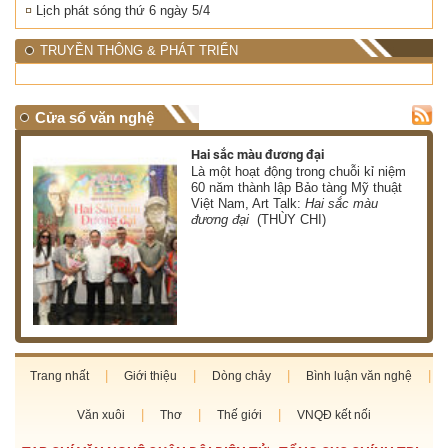
Lịch phát sóng thứ 6 ngày 5/4
TRUYỀN THÔNG & PHÁT TRIỂN
Cửa sổ văn nghệ
Hai sắc màu đương đại
 có
Là một hoạt động trong chuỗi kỉ niệm
 ơn
60 năm thành lập Bảo tàng Mỹ thuật
Việt Nam, Art Talk:
Hai sắc màu
HÀ)
đương đại
(THÙY CHI)
Trang nhất
Giới thiệu
Dòng chảy
Bình luận văn nghệ
Văn xuôi
Thơ
Thế giới
VNQĐ kết nối