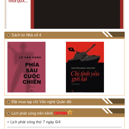
THỔI QUA
RỪNG
NHIỆT ĐỚI"
Sách từ Nhà số 4
Đặt mua tạp chí Văn nghệ Quân đội
Lịch phát sóng trên kênh
Lịch phát sóng thứ 7 ngày 6/4