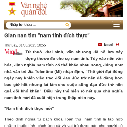
Toggle
navigati
Gian nan tìm “nam tính đích thực”
Email
Thứ Bảy, 01/03/2025 10:55
Từ thuở khai sinh, văn chương đã nỗ lực xây
dựng thước đo cho sự nam tính. Tùy vào nền văn
hóa, định nghĩa nam tính có thể khác nhau song, đúng như
nhà văn trẻ Jia Tolentino (Mĩ) nhận định, “Thế giới đại đồng
ngày nay khiến việc trao đổi đạo đức trở nên dễ dàng hơn
bao giờ hết nhưng lại làm cho cuộc sống đạo đức trở nên
quá đỗi khó khăn”. Điều này thể hiện rõ nét qua chủ nghĩa
nam tính mới đã xuất hiện trong thập niên này.
“Nam tính đích thực mới”
Theo định nghĩa từ Bách khoa Toàn thư, nam tính là tập hợp
những thuộc tính, cách ứng xử và vai trò được gán cho người có