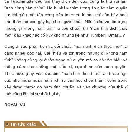
và Tulathimutte đều tìm thấy đích đến cuối cùng là thú vui làm
“anh hùng bàn phím”. Họ bị nhấn chìm trong ảo giác nắm quyền
lực khi giấu mặt tấn công trên Internet, không chỉ dần hủy hoại
bản thân mà còn gây hại cho người khác. Nếu “hiểu và tôn trọng
những gì không nam tính” là tiêu chuẩn thì “nam tính đích thực
mới” đâu khác nào cổ xúy cho những kẻ như Humbert, Omar…?
Càng đi sâu phân tích và đối chiếu, “nam tính đích thực mới” lại
càng nhiều độc hại. Cái “hiểu và tôn trọng những gì không nam
tính” không dừng lại ở tôn trọng nữ quyền mà sa đà vào hiểu và
thông cảm cho những mặt xấu xí, cực đoan của nam quyền.
Theo hướng ấy, việc xác định “nam tính đích thực” lại đi vào ngõ
cụt, như hàng ngàn năm lịch sử văn học chưa thành công trong
xây dựng thước đo nam tính chuẩn, và văn chương của thế kỉ
mới cũng lặp lại sự thất bại ấy.
ROYAL VŨ
Tin tức khác