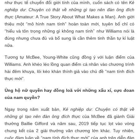
như thực tế chuyển đổi giới tính của mình, cuốn sách có tên
Kẻ
nghiệp dư
:
Chuyện có thật về những gì tạo nên đàn ông đích
thực
(Amateur: A True Story About What Makes a Man). Anh giới
thiệu một “mô hình nam tính” hoàn toàn mới, tuyên bố chỉ có
“hiểu và tôn trọng những gì không nam tính” như Williams nói là
đúng nhưng chưa đủ và bổ sung là cần thêm tinh thần tự kỉ luật
nữa.
Tương tự McBee, Young-White cũng đồng ý với luận điểm của
Williams. Anh khéo léo lồng quan điểm cá nhân vào chương trình
hài đêm khuya, lôi kéo khán thính giả vào chủ đề “nam tính đích
thực mới”.
Ủng hộ nữ quyền hay đồng loã với những xấu xí, cực đoan
của nam quyền?
Ngay trong năm xuất bản,
Kẻ nghiệp dư: Chuyện có thật về
những gì tạo nên đàn ông đích thực
của McBee đã giành Giải
thưởng Baillie Gifford và năm sau, 2019 tiếp tục lọt vào vòng
chung kết của 2 giải thưởng văn chương lớn khác. Tuy nhiên,
cuộc đàm luận về “nam tính đích thực mới” của anh trên diễn đàn