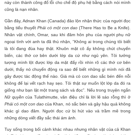
này còn thành công đổ lỗi cho chế độ phụ hệ bằng cách nói mình
cũng là nạn nhân.
Gần đây, Adnan Khan (Canada) đảo lộn nhận thức của người đọc
bằng tiểu thuyết
Phải có một con dao
(There Has to Be a Knife).
Nhân vật chính, Omar, sau khi đâm hôn phu của người phụ nữ
ngoại tình với anh ta đã thú nhận, “Không ai trong chúng tôi biết
là tôi đang đùa hay thật. Khuôn mặt cô ấy không chút chuyển
biến, các thớ cơ bên dưới lớp da cứ như ngủ yên. Tôi tưởng
tượng mình lột được lớp da mặt đấy rồi nhìn rõ các thớ cơ bên
dưới, thấy nó chuyển động ra sao để biết những gì mình nói đã
gây được tác động thế nào. Giá mà có con dao sắc bén đến nỗi
không để lại vết rạch hay sẹo. Tôi thật sự muốn lột lớp da đó ra
giống như bạn lật một trang sách và đọc”. Nếu trong truyện ngắn
Nữ quyền
của Tulathimutte, văn điệu chỉ là lời lẽ sáo rỗng thì ở
Phải có một con dao
của Khan, nó sắc bén và gây hậu quả không
khác gì dao đâm. Người đọc cứ bị hút vào và trầm mê trong
những dòng viết đầy sắc thái ám ảnh.
Tuy sống trong bối cảnh khác nhau nhưng nhân vật của cả Khan