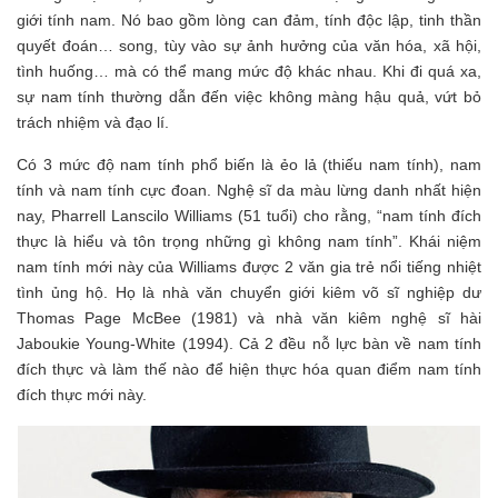
giới tính nam. Nó bao gồm lòng can đảm, tính độc lập, tinh thần
quyết đoán… song, tùy vào sự ảnh hưởng của văn hóa, xã hội,
tình huống… mà có thể mang mức độ khác nhau. Khi đi quá xa,
sự nam tính thường dẫn đến việc không màng hậu quả, vứt bỏ
trách nhiệm và đạo lí.
Có 3 mức độ nam tính phổ biến là ẻo lả (thiếu nam tính), nam
tính và nam tính cực đoan. Nghệ sĩ da màu lừng danh nhất hiện
nay, Pharrell Lanscilo Williams (51 tuổi) cho rằng, “nam tính đích
thực là hiểu và tôn trọng những gì không nam tính”. Khái niệm
nam tính mới này của Williams được 2 văn gia trẻ nổi tiếng nhiệt
tình ủng hộ. Họ là nhà văn chuyển giới kiêm võ sĩ nghiệp dư
Thomas Page McBee (1981) và nhà văn kiêm nghệ sĩ hài
Jaboukie Young-White (1994). Cả 2 đều nỗ lực bàn về nam tính
đích thực và làm thế nào để hiện thực hóa quan điểm nam tính
đích thực mới này.