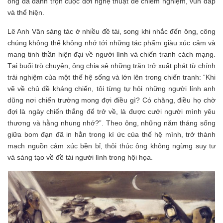
ông đã dành trọn cuộc đời nghệ thuật để chiêm nghiệm, vun đắp
và thể hiện.
Lê Anh Vân sáng tác ở nhiều đề tài, song khi nhắc đến ông, công
chúng không thể không nhớ tới những tác phẩm giàu xúc cảm và
mang tinh thần hiện đại về người lính và chiến tranh cách mạng.
Tại buổi trò chuyện, ông chia sẻ những trăn trở xuất phát từ chính
trải nghiệm của một thế hệ sống và lớn lên trong chiến tranh: “Khi
vẽ về chủ đề kháng chiến, tôi từng tự hỏi những người lính anh
dũng nơi chiến trường mong đợi điều gì? Có chăng, điều họ chờ
đợi là ngày chiến thắng để trở về, là được cưới người mình yêu
thương và hằng nhung nhớ?”. Theo ông, những năm tháng sống
giữa bom đạn đã in hằn trong kí ức của thế hệ mình, trở thành
mạch nguồn cảm xúc bền bỉ, thôi thúc ông không ngừng suy tư
và sáng tạo về đề tài người lính trong hội họa.