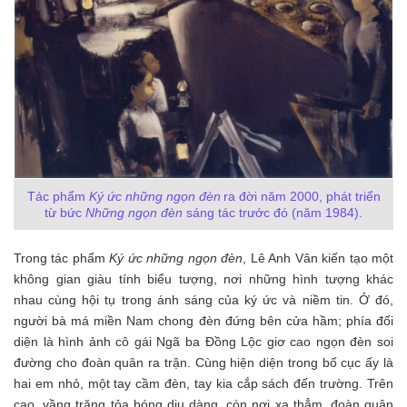
Tác phẩm
Ký ức những ngọn đèn
ra đời năm 2000, phát triển
từ bức
Những ngọn đèn
sáng tác trước đó (năm 1984).
Trong tác phẩm
Ký ức những ngọn đèn
, Lê Anh Vân kiến tạo một
không gian giàu tính biểu tượng, nơi những hình tượng khác
nhau cùng hội tụ trong ánh sáng của ký ức và niềm tin. Ở đó,
người bà má miền Nam chong đèn đứng bên cửa hầm; phía đối
diện là hình ảnh cô gái Ngã ba Đồng Lộc giơ cao ngọn đèn soi
đường cho đoàn quân ra trận. Cùng hiện diện trong bố cục ấy là
hai em nhỏ, một tay cầm đèn, tay kia cắp sách đến trường. Trên
cao, vầng trăng tỏa bóng dịu dàng, còn nơi xa thẳm, đoàn quân