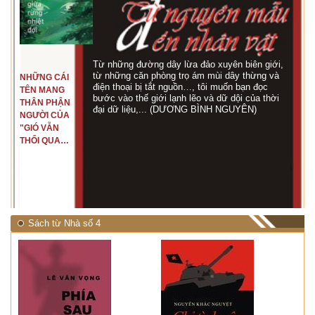
Từ những đường dây lừa đảo xuyên biên giới,
từ những căn phòng trọ ám mùi dây thừng và
NHỮNG CÁI
điện thoại bị tắt nguồn…, tôi muốn bạn đọc
TÊN MANG
bước vào thế giới lạnh lẽo và dữ dội của thời
THÂN PHẬN
đại dữ liệu,... (DƯƠNG BÌNH NGUYÊN)
NGƯỜI CỦA
"GIÓ VẪN
THỔI QUA
RỪNG
NHIỆT ĐỚI"
Sách từ Nhà số 4