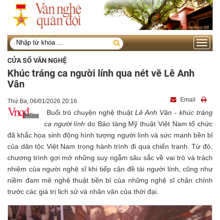
Toggle
navigati
CỬA SỔ VĂN NGHỆ
Khúc tráng ca người lính qua nét vẽ Lê Anh
Vân
Email
Thứ Ba, 06/01/2026 20:16
Buổi trò chuyện nghệ thuật
Lê Anh Vân
-
khúc tráng
ca người lính
do Bảo tàng Mỹ thuật Việt Nam tổ chức
đã khắc họa sinh động hình tượng người lính và sức mạnh bền bỉ
của dân tộc Việt Nam trong hành trình đi qua chiến tranh. Từ đó,
chương trình gợi mở những suy ngẫm sâu sắc về vai trò và trách
nhiệm của người nghệ sĩ khi tiếp cận đề tài người lính, cũng như
niềm đam mê nghệ thuật bền bỉ của những nghệ sĩ chân chính
trước các giá trị lịch sử và nhân văn của thời đại.