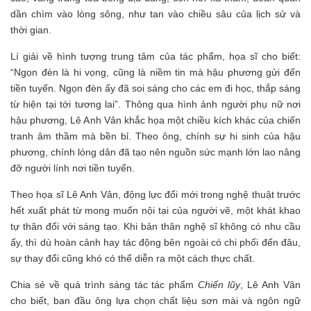
dần chìm vào lòng sông, như tan vào chiều sâu của lịch sử và
thời gian.
Lí giải về hình tượng trung tâm của tác phẩm, họa sĩ cho biết:
“Ngọn đèn là hi vọng, cũng là niềm tin mà hậu phương gửi đến
tiền tuyến. Ngọn đèn ấy đã soi sáng cho các em đi học, thắp sáng
từ hiện tại tới tương lai”. Thông qua hình ảnh người phụ nữ nơi
hậu phương, Lê Anh Vân khắc họa một chiều kích khác của chiến
tranh âm thầm mà bền bỉ. Theo ông, chính sự hi sinh của hậu
phương, chính lòng dân đã tạo nên nguồn sức mạnh lớn lao nâng
đỡ người lính nơi tiền tuyến.
Theo họa sĩ Lê Anh Vân, động lực đổi mới trong nghệ thuật trước
hết xuất phát từ mong muốn nội tại của người vẽ, một khát khao
tự thân đối với sáng tạo. Khi bản thân nghệ sĩ không có nhu cầu
ấy, thì dù hoàn cảnh hay tác động bên ngoài có chi phối đến đâu,
sự thay đổi cũng khó có thể diễn ra một cách thực chất.
Chia sẻ về quá trình sáng tác tác phẩm
Chiến lũy
, Lê Anh Vân
cho biết, ban đầu ông lựa chọn chất liệu sơn mài và ngôn ngữ