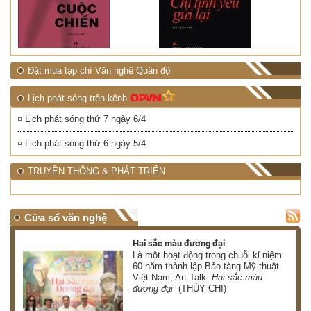
Đặt mua tạp chí Văn nghệ Quân đội
Lịch phát sóng trên kênh
Lịch phát sóng thứ 7 ngày 6/4
Lịch phát sóng thứ 6 ngày 5/4
TRUYỀN THÔNG & PHÁT TRIỂN
Cửa sổ văn nghệ
Hai sắc màu đương đại
 có
Là một hoạt động trong chuỗi kỉ niệm
 ơn
60 năm thành lập Bảo tàng Mỹ thuật
Việt Nam, Art Talk:
Hai sắc màu
HÀ)
đương đại
(THÙY CHI)