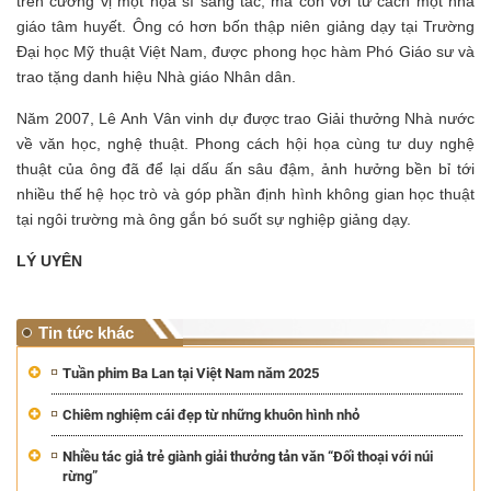
trên cương vị một họa sĩ sáng tác, mà còn với tư cách một nhà
giáo tâm huyết. Ông có hơn bốn thập niên giảng dạy tại Trường
Đại học Mỹ thuật Việt Nam, được phong học hàm Phó Giáo sư và
trao tặng danh hiệu Nhà giáo Nhân dân.
Năm 2007, Lê Anh Vân vinh dự được trao Giải thưởng Nhà nước
về văn học, nghệ thuật. Phong cách hội họa cùng tư duy nghệ
thuật của ông đã để lại dấu ấn sâu đậm, ảnh hưởng bền bỉ tới
nhiều thế hệ học trò và góp phần định hình không gian học thuật
tại ngôi trường mà ông gắn bó suốt sự nghiệp giảng dạy.
LÝ UYÊN
Tin tức khác
Tuần phim Ba Lan tại Việt Nam năm 2025
Chiêm nghiệm cái đẹp từ những khuôn hình nhỏ
Nhiều tác giả trẻ giành giải thưởng tản văn “Đối thoại với núi
rừng”