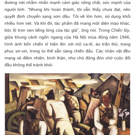
đường nét nhằm nhấn mạnh cảm giác vững chãi, sức mạnh của
người lính. “Nhưng khi hoàn thành, tôi vẫn thấy chưa đạt, nên
quyết định chuyển sang sơn dầu. Tôi vẽ lớn hơn, sử dụng khối
nhiều hơn nét. Và khi đó, tác phẩm đã mang một diện mạo khác,
bộc lộ trọn vẹn tiếng lòng của tác giả”, ông nói. Trong
Chiến lũy
,
giữa khung cảnh ngổn ngang của Hà Nội mùa đông năm 1946,
hình ảnh bốn chiến sĩ hiện lên với mũ ca-lô, áo trấn thủ, trang
phục sơ-vin, trong tư thế sẵn sàng chiến đấu. Các nhân vật đều
mang vẻ điềm nhiên, bình thản, như chủ động đón chờ cuộc đối
đầu không thể tránh khỏi.