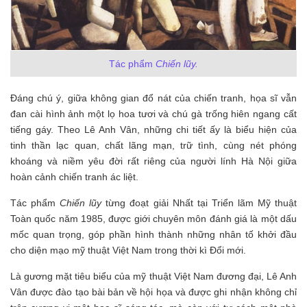
Tác phẩm
Chiến lũy.
Đáng chú ý, giữa không gian đổ nát của chiến tranh, họa sĩ vẫn
đan cài hình ảnh một lọ hoa tươi và chú gà trống hiên ngang cất
tiếng gáy. Theo Lê Anh Vân, những chi tiết ấy là biểu hiện của
tinh thần lạc quan, chất lãng mạn, trữ tình, cùng nét phóng
khoáng và niềm yêu đời rất riêng của người lính Hà Nội giữa
hoàn cảnh chiến tranh ác liệt.
Tác phẩm
Chiến lũy
từng đoạt giải Nhất tại Triển lãm Mỹ thuật
Toàn quốc năm 1985, được giới chuyên môn đánh giá là một dấu
mốc quan trọng, góp phần hình thành những nhân tố khởi đầu
cho diện mạo mỹ thuật Việt Nam trong thời kì Đổi mới.
Là gương mặt tiêu biểu của mỹ thuật Việt Nam đương đại, Lê Anh
Vân được đào tạo bài bản về hội họa và được ghi nhận không chỉ