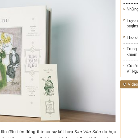
Những 
Tuyen 
begins
Thơ d
Trung
khiêm
'Cú rờ
Vĩ Ng
Video
lần đầu tiên đồng thời có sự kết hợp
Kim Vân Kiều
do học