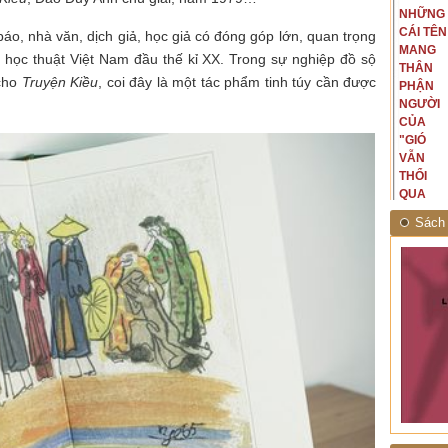
NGUYÊN
NHỮNG
ấu, một
Bắc, tôi có thế mạnh khi hình
MẪU
CÁI TÊN
hế giới từ
dung, mở ra không gian của giai
o, nhà văn, dịch giả, học giả có đóng góp lớn, quan trọng
CỦA TÔI
MANG
hà văn tự
đoạn lịch sử đó... (PHẠM VÂN
, học thuật Việt Nam đầu thế kỉ XX. Trong sự nghiệp đồ sộ
LÀ
THÂN
eo ý mình...
ANH)
 cho
Truyện Kiều
, coi đây là một tác phẩm tinh túy cần được
NHỮNG
PHẬN
NGƯỜI
NGƯỜI
ĐÃ PHẤT
CỦA
CAO CỜ
"GIÓ
HỒNG
VẪN
THÁNG
THỔI
TÁM
QUA
NĂM
RỪNG
Sách 
1945
NHIỆT
ĐỚI"