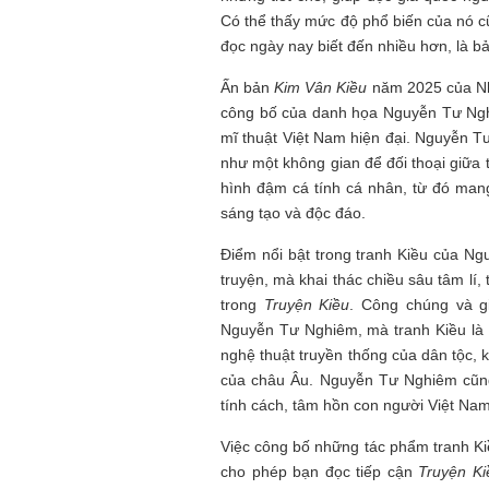
Có thể thấy mức độ phổ biến của nó c
đọc ngày nay biết đến nhiều hơn, là b
Ấn bản
Kim Vân Kiều
năm 2025 của Nhã
công bố của danh họa Nguyễn Tư Ngh
mĩ thuật Việt Nam hiện đại. Nguyễn 
như một không gian để đối thoại giữa 
hình đậm cá tính cá nhân, từ đó man
sáng tạo và độc đáo.
Điểm nổi bật trong tranh Kiều của Ngu
truyện, mà khai thác chiều sâu tâm lí,
trong
Truyện Kiều
. Công chúng và g
Nguyễn Tư Nghiêm, mà tranh Kiều là 
nghệ thuật truyền thống của dân tộc, k
của châu Âu. Nguyễn Tư Nghiêm cũng
tính cách, tâm hồn con người Việt Nam
Việc công bố những tác phẩm tranh K
cho phép bạn đọc tiếp cận
Truyện Ki