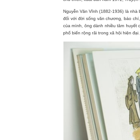
NHỮNG
công việc của sự hư c
NGƯỜI
hành trình phác dựng t
Nguyễn Văn Vĩnh (1882-1936) là nhà bá
TÔI GẶP,
trí tưởng tượng, nơi n
đối với đời sống văn chương, báo chí
NHỮNG
do tạo hình mọi thứ th
của mình, ông dành nhiều tâm huyết
CHUYỆN
(TRẦN THỊ TÚ NGỌC)
phổ biến rộng rãi trong xã hội hiện đại.
TÔI VIẾT