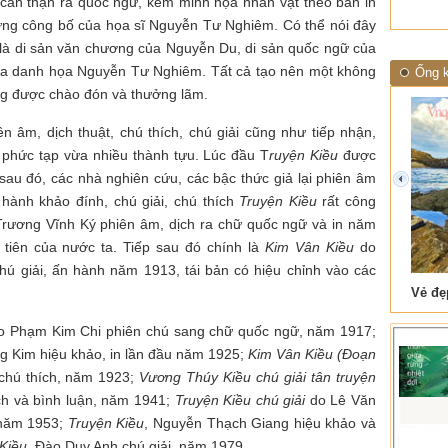
 cẩn thận ra quốc ngữ, kèm minh họa nhân vật theo bản in
ng công bố của họa sĩ Nguyễn Tư Nghiêm. Có thể nói đây
n là di sản văn chương của Nguyễn Du, di sản quốc ngữ của
ủa danh họa Nguyễn Tư Nghiêm. Tất cả tạo nên một không
Ống k
áng được chào đón và thưởng lãm.
ên âm, dịch thuật, chú thích, chú giải cũng như tiếp nhận,
 phức tạp vừa nhiều thành tựu. Lúc đầu T
ruyện Kiều
được
au đó, các nhà nghiên cứu, các bậc thức giả lại phiên âm
prev
hành khảo đính, chú giải, chú thích
Truyện Kiều
rất công
rương Vĩnh Ký phiên âm, dịch ra chữ quốc ngữ và in năm
tiên của nước ta. Tiếp sau đó chính là
Kim Vân Kiều
do
hú giải, ấn hành năm 1913, tái bản có hiệu chỉnh vào các
 Tam Cốc
Lẫm liệt Hải Vân quan
o Phạm Kim Chi phiên chú sang chữ quốc ngữ, năm 1917;
ng Kim hiệu khảo, in lần đầu năm 1925;
Kim Vân Kiều (Đoạn
chú thích, năm 1923;
Vương Thúy Kiều chú giải tân truyện
h và bình luận, năm 1941;
Truyện Kiều chú giải
do Lê Văn
n năm 1953;
Truyện Kiều
, Nguyễn Thạch Giang hiệu khảo và
Kiều
, Đào Duy Anh chú giải, năm 1979…
t văn là
Là người đi dọc biên giới phía