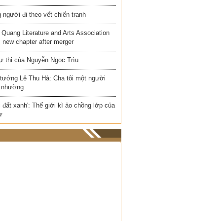
người đi theo vết chiến tranh
Quang Literature and Arts Association
 new chapter after merger
ự thi của Nguyễn Ngọc Trìu
 tướng Lê Thu Hà: Cha tôi một người
 nhường
i đất xanh': Thế giới kì ảo chồng lớp của
ư