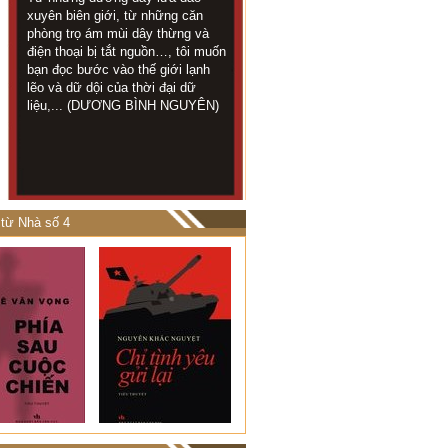
KHI TÁC
xuyên biên giới, từ những căn
đội ở trên chốt rất 
GIẢ LÀ
phòng trọ ám mùi dây thừng và
địa tôi chỉ cách kh
NGUYÊN
điện thoại bị tắt nguồn…, tôi muốn
chừng 1 cây số...
MẪU
bạn đọc bước vào thế giới lạnh
TRỌNG LUÂN)
lẽo và dữ dội của thời đại dữ
liệu,... (DƯƠNG BÌNH NGUYÊN)
từ Nhà số 4