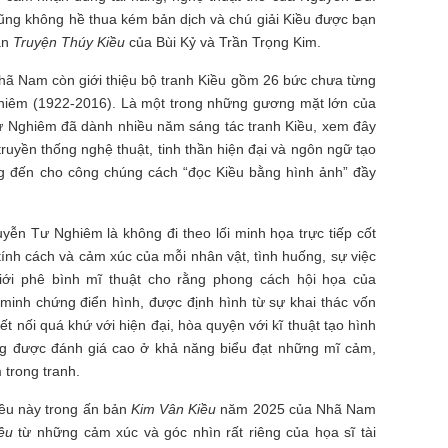
ũng không hề thua kém bản dịch và chú giải Kiều được bạn
ản
Truyện Thúy Kiều
của Bùi Kỷ và Trần Trọng Kim.
 Nam còn giới thiệu bộ tranh Kiều gồm 26 bức chưa từng
iêm (1922-2016). Là một trong những gương mặt lớn của
Tư Nghiêm đã dành nhiều năm sáng tác tranh Kiều, xem đây
truyền thống nghệ thuật, tinh thần hiện đại và ngôn ngữ tạo
g đến cho công chúng cách “đọc Kiều bằng hình ảnh” đầy
yễn Tư Nghiêm là không đi theo lối minh họa trực tiếp cốt
 tính cách và cảm xúc của mỗi nhân vật, tình huống, sự việc
iới phê bình mĩ thuật cho rằng phong cách hội họa của
minh chứng điển hình, được định hình từ sự khai thác vốn
ết nối quá khứ với hiện đại, hòa quyện với kĩ thuật tạo hình
 được đánh giá cao ở khả năng biểu đạt những mĩ cảm,
 trong tranh.
iều này trong ấn bản
Kim Vân Kiều
năm 2025 của Nhã Nam
ều
từ những cảm xúc và góc nhìn rất riêng của họa sĩ tài