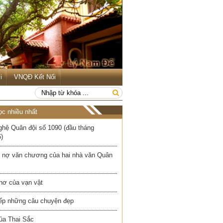
i
VNQĐ Kết Nối
ọc nhiều nhất
ghệ Quân đội số 1090 (đầu tháng
)
 nợ văn chương của hai nhà văn Quân
hơ của vạn vật
iếp những câu chuyện đẹp
ủa Thai Sắc