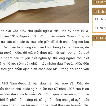
Đặt m
Lịch 
Lịch p
Lịch p
hành
Kim Vân Kiều
chữ quốc ngữ ở Hiệu Ích Ký năm 1913.
n năm 1915, Nguyễn Văn Vĩnh nhấn mạnh: “Nay chúng tôi
TRUY
ý tra cứu các bản từ xưa đến giờ, để dịch cho đúng mà lưu
 Các điển tích cùng các câu khó chúng tôi đã chua ra, để
ng truyện Kiều; để mà biết thực giá một cái hương-hỏa quý
à ngâm câu truyện biết nghĩa lý, thì lòng người mới biết
hững nỗ lực sớm và nghiêm túc nhằm đưa
Truyện Kiều
đến
thời góp phần định hình cách đọc Kiều trong bối cảnh văn
a Nhã Nam được tái bản dựa trên bản
Kim Vân Kiều
do
ển tích ra chữ quốc ngữ, in lần thứ 07 năm 1923 của Hiệu
im Vân Kiều
của Nguyễn Văn Vĩnh, qua nhiều năm, được in
bởi lối phiên âm sáng rõ, cùng hệ thống chú giải uyên bác
gữ cảm nhận đúng tài năng, nghệ thuật thơ của Nguyễn Du.