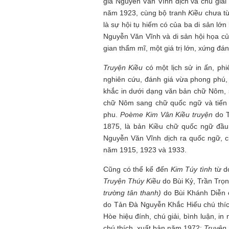
giả Nguyễn Văn Vĩnh dịch và chú giải
năm 1923, cùng bộ tranh
Kiều
chưa từ
là sự hội tụ hiếm có của ba di sản lớ
Nguyễn Văn Vĩnh và di sản hội họa c
gian thẩm mĩ, một giá trị lớn, xứng đ
Truyện Kiều
có một lịch sử in ấn, phi
nghiên cứu, đánh giá vừa phong phú,
khắc in dưới dạng văn bản chữ Nôm, s
chữ Nôm sang chữ quốc ngữ và tiến 
phu.
Poème Kim Vân Kiều truyện
do T
1875, là bản Kiều chữ quốc ngữ đầu 
Nguyễn Văn Vĩnh dịch ra quốc ngữ, c
năm 1915, 1923 và 1933.
Mùa xanh
Cũng có thể kể đến
Kim Túy tình
từ d
Truyện Thúy Kiều
do Bùi Kỷ, Trần Trọ
trường tân thanh)
do Bùi Khánh Diễn 
do Tản Đà Nguyễn Khắc Hiếu chú thíc
Hòe hiệu đính, chú giải, bình luận, i
chú thích, xuất bản năm 1972;
Truyện 
Tôi từng hình dung viế