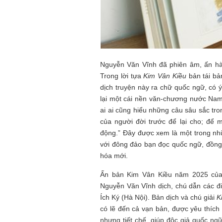
Nguyễn Văn Vĩnh đã phiên âm, ấn 
Trong lời tựa
Kim Vân Kiều
bản tái bả
dịch truyện này ra chữ quốc ngữ, có 
lại một cái nền văn-chương nước Nam.
ai ai cũng hiểu những câu sâu sắc tro
của người đời trước để lại cho; để m
động.” Đây được xem là một trong n
với đông đảo bạn đọc quốc ngữ, đồng 
hóa mới.
Ấn bản Kim Vân Kiều năm 2025 củ
Nguyễn Văn Vĩnh dịch, chú dẫn các đi
Ích Ký (Hà Nội). Bản dịch và chú giải
K
có lẽ đến cả vạn bản, được yêu thích 
nhưng tiết chế, giúp độc giả quốc n