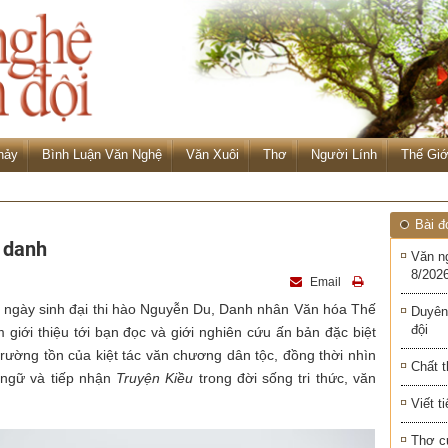
hảy
Bình Luận Văn Nghệ
Văn Xuôi
Thơ
Người Lính
Thế Giớ
Bài đ
i danh
Văn n
8/2026
Email
 ngày sinh đại thi hào Nguyễn Du, Danh nhân Văn hóa Thế
Duyên
đội
 giới thiệu tới bạn đọc và giới nghiên cứu ấn bản đặc biệt
ị trường tồn của kiệt tác văn chương dân tộc, đồng thời nhìn
Chất t
c ngữ và tiếp nhận
Truyện Kiều
trong đời sống tri thức, văn
Viết t
Thơ c