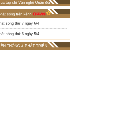
ua tạp chí Văn nghệ Quân đội
phát sóng trên kênh
hát sóng thứ 7 ngày 6/4
hát sóng thứ 6 ngày 5/4
ỀN THÔNG & PHÁT TRIỂN