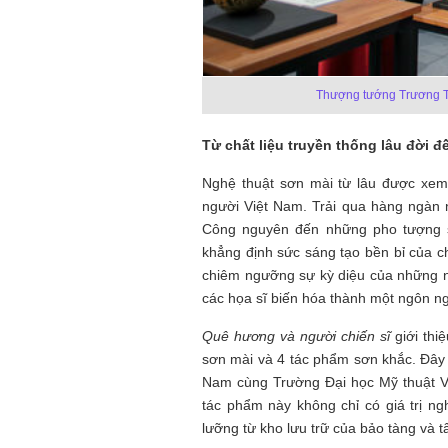
Mùa xanh
Thượng tướng Trương Th
Từ chất liệu truyền thống lâu đời 
Tôi từng hình dung viế
NHỮNG
công việc của sự hư c
Nghệ thuật sơn mài từ lâu được xem 
NGƯỜI
hành trình phác dựng t
người Việt Nam. Trải qua hàng ngàn n
TÔI GẶP,
trí tưởng tượng, nơi n
Công nguyên đến những pho tượng sơ
NHỮNG
do tạo hình mọi thứ th
khẳng định sức sáng tạo bền bỉ của c
CHUYỆN
(TRẦN THỊ TÚ NGỌC)
TÔI VIẾT
chiêm ngưỡng sự kỳ diệu của những n
các họa sĩ biến hóa thành một ngôn n
Quê hương và người chiến sĩ
giới thi
sơn mài và 4 tác phẩm sơn khắc. Đây 
Nam cùng Trường Đại học Mỹ thuật V
tác phẩm này không chỉ có giá trị n
lưỡng từ kho lưu trữ của bảo tàng và t