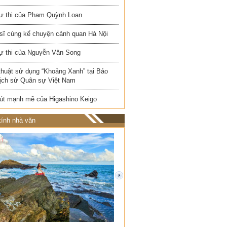
ự thi của Phạm Quỳnh Loan
 sĩ cùng kể chuyện cảnh quan Hà Nội
ự thi của Nguyễn Văn Song
thuật sử dụng “Khoảng Xanh” tại Bảo
Lịch sử Quân sự Việt Nam
út mạnh mẽ của Higashino Keigo
ính nhà văn
next