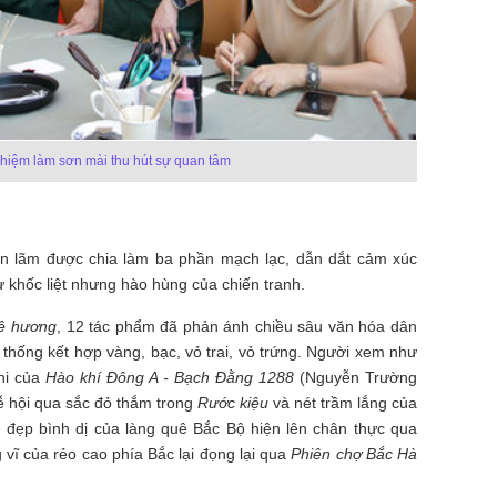
ghiệm làm sơn mài thu hút sự quan tâm
iển lãm được chia làm ba phần mạch lạc, dẫn dắt cảm xúc
 khốc liệt nhưng hào hùng của chiến tranh.
ê hương
, 12 tác phẩm đã phản ánh chiều sâu văn hóa dân
n thống kết hợp vàng, bạc, vỏ trai, vỏ trứng. Người xem như
hi của
Hào khí Đông A - Bạch Đằng 1288
(Nguyễn Trường
ễ hội qua sắc đỏ thắm trong
Rước kiệu
và nét trầm lắng của
đẹp bình dị của làng quê Bắc Bộ hiện lên chân thực qua
g vĩ của rẻo cao phía Bắc lại đọng lại qua
Phiên chợ Bắc Hà