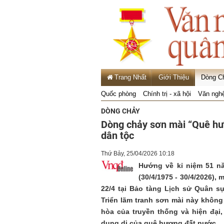
Trang Nhất
Giới Thiệu
Dòng C
Quốc phòng
Chính trị - xã hội
Văn ngh
DÒNG CHẢY
Dòng chảy sơn mài “Quê hươ
dân tộc
Thứ Bảy, 25/04/2026 10:18
Hướng về kỉ niệm 51 n
(30/4/1975 - 30/4/2026),
22/4 tại Bảo tàng Lịch sử Quân sự
Triển lãm tranh sơn mài này không 
hòa của truyền thống và hiện đại
dung dị của quê hương đất nước.