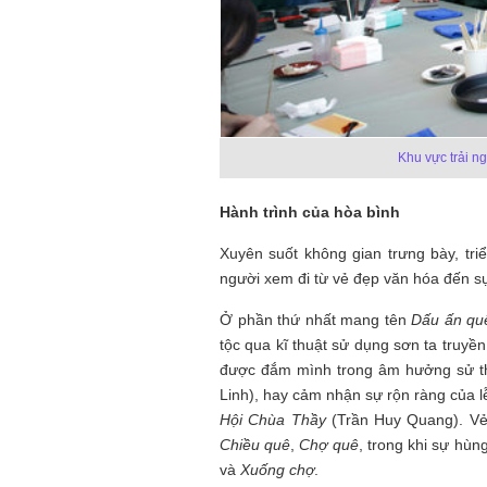
Khu vực trải n
Hành trình của hòa bình
Xuyên suốt không gian trưng bày, tr
người xem đi từ vẻ đẹp văn hóa đến sự
Ở phần thứ nhất mang tên
Dấu ấn qu
tộc qua kĩ thuật sử dụng sơn ta truyề
được đắm mình trong âm hưởng sử t
Linh), hay cảm nhận sự rộn ràng của l
Hội Chùa Thầy
(Trần Huy Quang). Vẻ 
Chiều quê
,
Chợ quê
, trong khi sự hùn
và
Xuống chợ
.