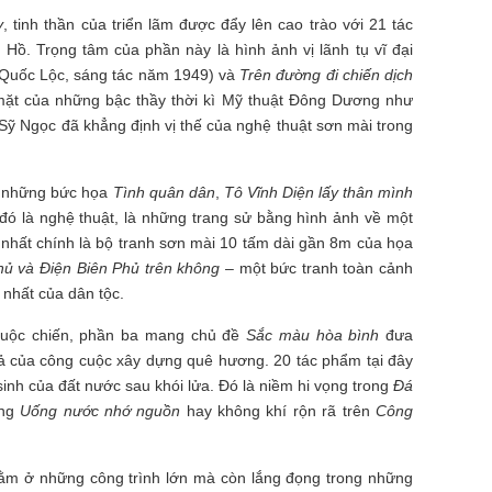
y
, tinh thần của triển lãm được đẩy lên cao trào với 21 tác
Hồ. Trọng tâm của phần này là hình ảnh vị lãnh tụ vĩ đại
 Quốc Lộc, sáng tác năm 1949) và
Trên đường đi chiến dịch
mặt của những bậc thầy thời kì Mỹ thuật Đông Dương như
Sỹ Ngọc đã khẳng định vị thế của nghệ thuật sơn mài trong
c những bức họa
Tình quân dân
,
Tô Vĩnh Diện lấy thân mình
 đó là nghệ thuật, là những trang sử bằng hình ảnh về một
nhất chính là bộ tranh sơn mài 10 tấm dài gần 8m của họa
hủ và Điện Biên Phủ trên không
– một bức tranh toàn cảnh
nhất của dân tộc.
cuộc chiến, phần ba mang chủ đề
Sắc màu hòa bình
đưa
hả của công cuộc xây dựng quê hương. 20 tác phẩm tại đây
sinh của đất nước sau khói lửa. Đó là niềm hi vọng trong
Đá
ong
Uống nước nhớ nguồn
hay không khí rộn rã trên
Công
nằm ở những công trình lớn mà còn lắng đọng trong những