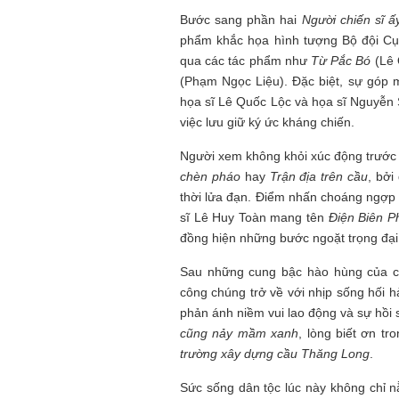
Bước sang phần hai
Người chiến sĩ ấ
phẩm khắc họa hình tượng Bộ đội Cụ 
qua các tác phẩm như
Từ Pắc Bó
(Lê
(Phạm Ngọc Liệu). Đặc biệt, sự góp 
họa sĩ Lê Quốc Lộc và họa sĩ Nguyễn 
việc lưu giữ ký ức kháng chiến.
Người xem không khỏi xúc động trướ
chèn pháo
hay
Trận địa trên cầu
, bởi
thời lửa đạn. Điểm nhấn choáng ngợp 
sĩ Lê Huy Toàn mang tên
Điện Biên P
đồng hiện những bước ngoặt trọng đại 
Sau những cung bậc hào hùng của 
công chúng trở về với nhịp sống hối 
phản ánh niềm vui lao động và sự hồi 
cũng nảy mầm xanh
, lòng biết ơn tr
trường xây dựng cầu Thăng Long
.
Sức sống dân tộc lúc này không chỉ 