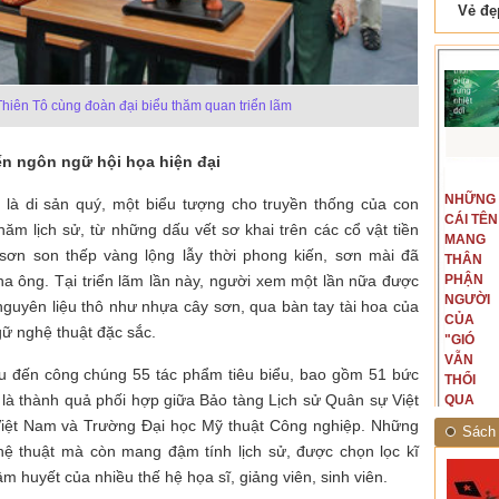
 Tam Cốc
Lẫm liệt Hải Vân quan
iên Tô cùng đoàn đại biểu thăm quan triển lãm
đến ngôn ngữ hội họa hiện đại
t văn là
Là người đi dọc biên giới phía
NGUYÊN
NHỮNG
ấu, một
Bắc, tôi có thế mạnh khi hình
là di sản quý, một biểu tượng cho truyền thống của con
MẪU
CÁI TÊN
hế giới từ
dung, mở ra không gian của giai
ăm lịch sử, từ những dấu vết sơ khai trên các cổ vật tiền
CỦA TÔI
MANG
hà văn tự
đoạn lịch sử đó... (PHẠM VÂN
n son thếp vàng lộng lẫy thời phong kiến, sơn mài đã
LÀ
THÂN
eo ý mình...
ANH)
ha ông. Tại triển lãm lần này, người xem một lần nữa được
NHỮNG
PHẬN
NGƯỜI
NGƯỜI
guyên liệu thô như nhựa cây sơn, qua bàn tay tài hoa của
ĐÃ PHẤT
CỦA
gữ nghệ thuật đặc sắc.
CAO CỜ
"GIÓ
HỒNG
VẪN
ệu đến công chúng 55 tác phẩm tiêu biểu, bao gồm 51 bức
THÁNG
THỔI
là thành quả phối hợp giữa Bảo tàng Lịch sử Quân sự Việt
TÁM
QUA
NĂM
RỪNG
iệt Nam và Trường Đại học Mỹ thuật Công nghiệp. Những
Sách 
1945
NHIỆT
ghệ thuật mà còn mang đậm tính lịch sử, được chọn lọc kĩ
ĐỚI"
âm huyết của nhiều thế hệ họa sĩ, giảng viên, sinh viên.