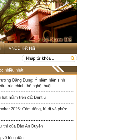
i
VNQĐ Kết Nối
ọc nhiều nhất
rương Đăng Dung: Ý niệm hiện sinh
cấu trúc chỉnh thể nghệ thuật
 hạt mầm trên đất Bentiu
ooker 2026: Cảm động, kì dị và phức
ự thi của Đào An Duyên
 về lòng dân