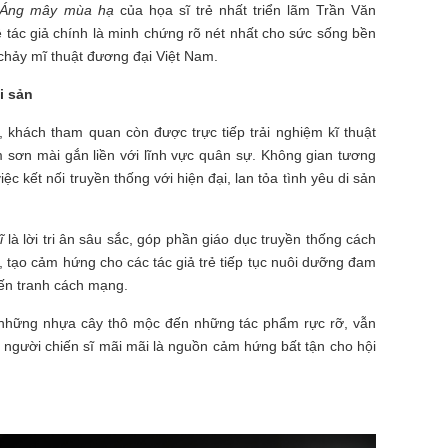
Áng mây mùa hạ
của họa sĩ trẻ nhất triển lãm Trần Văn
 tác giả chính là minh chứng rõ nét nhất cho sức sống bền
chảy mĩ thuật đương đại Việt Nam.
i sản
, khách tham quan còn được trực tiếp trải nghiệm kĩ thuật
m sơn mài gắn liền với lĩnh vực quân sự. Không gian tương
iệc kết nối truyền thống với hiện đại, lan tỏa tình yêu di sản
ĩ
là lời tri ân sâu sắc, góp phần giáo dục truyền thống cách
 tạo cảm hứng cho các tác giả trẻ tiếp tục nuôi dưỡng đam
iến tranh cách mạng.
 những nhựa cây thô mộc đến những tác phẩm rực rỡ, vẫn
a người chiến sĩ mãi mãi là nguồn cảm hứng bất tận cho hội