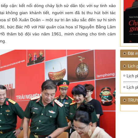
iếp cận: kết nối dòng chảy lịch sử dân tộc với sự tinh xảo
tại không gian khánh tiết, người xem đã bị thu hút bởi tác
ọa sĩ Đỗ Xuân Doãn – một sự tri ân sâu sắc đến sự hi sinh
 đó, bức
Bác Hồ với Hải quân
của họa sĩ Nguyễn Bằng Lâm
 Hồ thăm bộ đội vào năm 1961, minh chứng cho tình cảm
ang.
Đặt m
Lịch 
Lịch p
Lịch p
TRUY