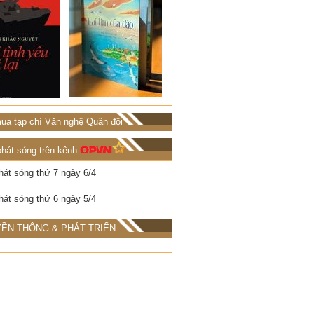
ua tạp chí Văn nghệ Quân đội
phát sóng trên kênh
hát sóng thứ 7 ngày 6/4
hát sóng thứ 6 ngày 5/4
ỀN THÔNG & PHÁT TRIỂN