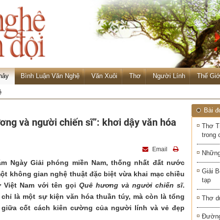
hảy
Bình Luận Văn Nghệ
Văn Xuôi
Thơ
Người Lính
Thế Giớ
ệ
Bài đ
ng và người chiến sĩ”: khơi dậy văn hóa
Thơ T
trong 
Email
Những
ăm Ngày Giải phóng miền Nam, thống nhất đất nước
Giải B
 một không gian nghệ thuật đặc biệt vừa khai mạc chiều
tạp
 Việt Nam với tên gọi
Quê hương và người chiến sĩ
.
chỉ là một sự kiện văn hóa thuần túy, mà còn là tổng
Thơ d
, giữa cốt cách kiên cường của người lính và vẻ đẹp
Đường