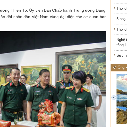
Thơ d
rương Thiên Tô, Ủy viên Ban Chấp hành Trung ương Đảng,
ân đội nhân dân Việt Nam cùng đại diện các cơ quan ban
5 hoạ
Thơ d
Nghệ 
tàng 
Sức h
Ống k
prev