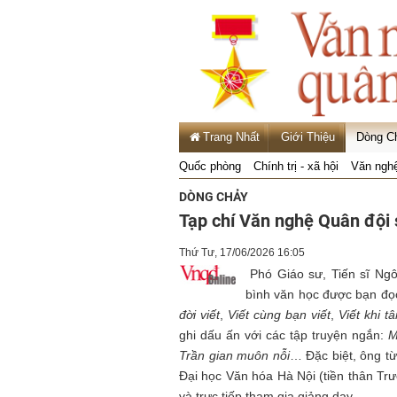
Trang Nhất
Giới Thiệu
Dòng C
Quốc phòng
Chính trị - xã hội
Văn ngh
DÒNG CHẢY
Tạp chí Văn nghệ Quân đội 
Thứ Tư, 17/06/2026 16:05
Phó Giáo sư, Tiến sĩ Ngô 
bình văn học được bạn đọ
đời viết
,
Viết cùng bạn viết
,
Viết khi t
ghi dấu ấn với các tập truyện ngắn:
M
Trần gian muôn nỗi
… Đặc biệt, ông từ
Đại học Văn hóa Hà Nội (tiền thân Trư
và trực tiếp tham gia giảng dạy.