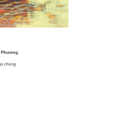
h Phương
:
đại chúng