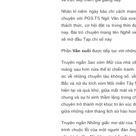
Nhân kỉ niệm ngày báo chí cách mạn
chuyện với PGS.TS Ngô Văn Giá xoay 
thách thức, cơ hội đặt ra trong thời 
nay. Bài trò chuyện mang tên
Nghề viế
sẽ mở đầu Tạp chí số này.
Phần
Văn xuôi
được tiếp tục với nhữn
Truyện ngắn
Sao xóm Mũi
của nhà vă
màng sau hơn nửa thế kỉ chiến tranh.
ức về những chuyến tàu không số, về
Bắc và nữ du kích xóm Mũi miền Tây N
hiện tại và quá khứ, giữa mất mát và 
chung và sự hi sinh thầm lặng trong c
chuyện trở thành một khúc tri ân xúc
giữa những năm tháng lịch sử hào hùn
Truyện ngắn
Những giấc mơ dài
của T
trình chuộc lỗi của một người đàn ôn