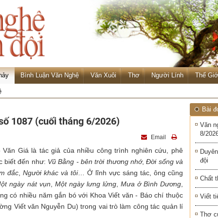
hảy
Bình Luận Văn Nghệ
Văn Xuôi
Thơ
Người Lính
Thế Giớ
ệ
Bài đ
số 1087 (cuối tháng 6/2026)
Văn n
8/2026
Email
Văn Giá là tác giả của nhiều công trình nghiên cứu, phê
Duyên
đội
c biết đến như:
Vũ Bằng - bên trời thương nhớ
,
Đời sống và
âm đắc
,
Người khác và tôi
… Ở lĩnh vực sáng tác, ông cũng
Chất t
ột ngày nát vụn
,
Một ngày lưng lửng
,
Mưa ở Bình Dương
,
ng có nhiều năm gắn bó với Khoa Viết văn - Báo chí thuộc
Viết t
ờng Viết văn Nguyễn Du) trong vai trò làm công tác quản lí
Thơ c