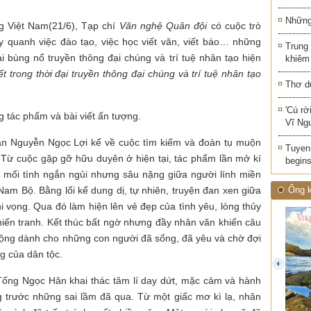
Những 
g Việt Nam(21/6), Tạp chí
Văn nghệ Quân đội
có cuộc trò
quanh việc đào tạo, việc học viết văn, viết báo… những
Trung
đại bùng nổ truyền thông đại chúng và trí tuệ nhân tạo hiện
khiêm
t trong thời đại truyền thông đại chúng và trí tuệ nhân tạo
Thơ d
'Cú rờ
g tác phẩm và bài viết ấn tượng.
Vĩ Ng
n Nguyễn Ngọc Lợi kể về cuộc tìm kiếm và đoàn tụ muộn
Tuyen 
 Từ cuộc gặp gỡ hữu duyên ở hiện tại, tác phẩm lần mở kí
begins
 mối tình ngắn ngủi nhưng sâu nặng giữa người lính miền
am Bộ. Bằng lối kể dung dị, tự nhiên, truyện đan xen giữa
Ống k
hi vọng. Qua đó làm hiện lên vẻ đẹp của tình yêu, lòng thủy
hiến tranh. Kết thúc bất ngờ nhưng đầy nhân văn khiến câu
 động dành cho những con người đã sống, đã yêu và chờ đợi
g của dân tộc.
prev
ống Ngọc Hân khai thác tâm lí day dứt, mặc cảm và hành
g trước những sai lầm đã qua. Từ một giấc mơ kì lạ, nhân