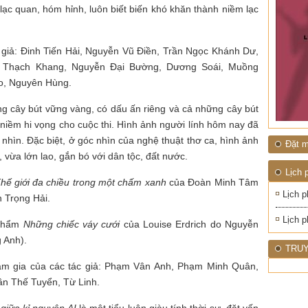
ĐỚI"
, lạc quan, hóm hỉnh, luôn biết biến khó khăn thành niềm lạc
 giả: Đinh Tiến Hải, Nguyễn Vũ Điền, Trần Ngọc Khánh Dư,
 Thạch Khang, Nguyễn Đại Bường, Dương Soái, Muồng
o, Nguyên Hùng.
ng cây bút vững vàng, có dấu ấn riêng và cả những cây bút
niềm hi vọng cho cuộc thi. Hình ảnh người lính hôm nay đã
hìn. Đặc biệt, ở góc nhìn của nghệ thuật thơ ca, hình ảnh
Đặt m
, vừa lớn lao, gắn bó với dân tộc, đất nước.
Lịch 
hế giới đa chiều trong một chấm xanh
của Đoàn Minh Tâm
Lịch p
 Trọng Hải.
Lịch p
 phẩm
Những chiếc váy cưới
của Louise Erdrich do Nguyễn
g Anh).
TRUY
am gia của các tác giả: Phạm Vân Anh, Phạm Minh Quân,
n Thế Tuyển, Từ Linh.