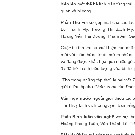
hiện lên một thế hệ lính trận từng trải
quan và hi vọng.
Phần
Thơ
với sự góp mặt của các tác
Lê Thanh My, Trương Thị Bách Mỵ,
Hoàng Yến, Hải Đường, Phạm Ánh Sa
Cuộc thi thơ với sự xuất hiện của nhữ
mới với niềm hứng khởi, mở ra những 
và đang được khắc họa qua nhiều góc n
ấy đã trở thành biểu tượng vừa bình dị
“Thơ trong những tập thơ” là bài viết
T
giới thiệu tập thơ
Chấm xanh
của Đoàn
Văn học nước ngoài
giới thiệu tác
Thị Thuỳ Linh dịch từ nguyên bản tiến
Phần
Bình luận văn nghệ
với sự th
Hoàng Phong Tuấn, Văn Thành Lê, Trầ