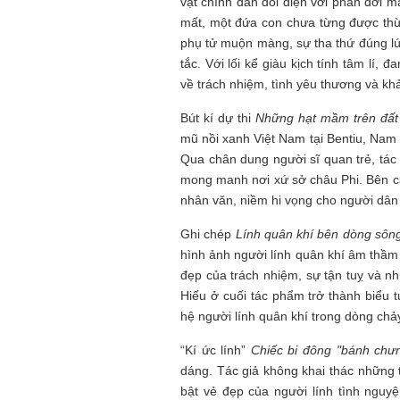
vật chính dần đối diện với phần đời 
mất, một đứa con chưa từng được th
Mùa xanh
phụ tử muộn màng, sự tha thứ đúng l
tắc. Với lối kể giàu kịch tính tâm lí
về trách nhiệm, tình yêu thương và k
Bút kí dự thi
Những hạt mầm trên đất
mũ nồi xanh Việt Nam tại Bentiu, Nam 
Qua chân dung người sĩ quan trẻ, tác 
Tôi từng hình dung viế
mong manh nơi xứ sở châu Phi. Bên c
NHỮNG
công việc của sự hư c
nhân văn, niềm hi vọng cho người dân 
NGƯỜI
hành trình phác dựng t
TÔI GẶP,
trí tưởng tượng, nơi n
Ghi chép
Lính quân khí bên dòng sôn
NHỮNG
do tạo hình mọi thứ th
hình ảnh người lính quân khí âm thầm
CHUYỆN
(TRẦN THỊ TÚ NGỌC)
TÔI VIẾT
đẹp của trách nhiệm, sự tận tuỵ và n
Hiếu ở cuối tác phẩm trở thành biểu 
hệ người lính quân khí trong dòng chả
“Kí ức lính”
Chiếc bi đông "bánh chư
dáng. Tác giả không khai thác những t
bật vẻ đẹp của người lính tình ngu