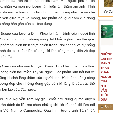
mà mình đã trốn tránh suốt nhiều năm. Một người phụ nữ đã
ừa nhận và món nợ lương tâm luôn âm thầm ám ảnh. Tình
 Tam Cốc
Lẫm liệt Hải Vân quan
úc đã mở ra hướng đi cho những điều tưởng như rơi vào bế
, đan xen giữa thực và mộng, tác phẩm để lại dư âm xúc động
hả năng hàn gắn của sự bao dung.
 Bentiu
của Lương Đình Khoa là hành trình của người lính
Sudan, một trong những vùng đất khắc nghiệt trên thế giới.
phẩm tái hiện hiện thực chiến tranh, đói nghèo và sự sống
t văn là
Là người đi dọc biên giới phía
ạnh đó, sự xuất hiện của người lính cũng mang đến vẻ đẹp
NGUYÊN
NHỮNG
ấu, một
Bắc, tôi có thế mạnh khi hình
bản địa.
MẪU
CÁI TÊN
hế giới từ
dung, mở ra không gian của giai
CỦA TÔI
MANG
hà văn tự
đoạn lịch sử đó... (PHẠM VÂN
g Hiếu
của nhà văn Nguyễn Xuân Thuỷ khắc họa chân thực
LÀ
THÂN
eo ý mình...
ANH)
 cống hiến nơi miền Tây xứ Nghệ. Tác phẩm làm nổi bật vẻ
NHỮNG
PHẬN
NGƯỜI
NGƯỜI
hững hi sinh lặng thầm của người lính. Hình ảnh dòng sông
ĐÃ PHẤT
CỦA
tượng đẹp cho những đóng góp bền bỉ, lặng lẽ của các thế
CAO CỜ
"GIÓ
y lớn lao của đất nước.
HỒNG
VẪN
THÁNG
THỔI
ng"
của Nguyễn Tam Mỹ giàu chất đời, dung dị mà duyên
TÁM
QUA
NĂM
RỪNG
rận đánh ác liệt mà chọn những chi tiết rất nhỏ để làm nổi
Sách 
1945
NHIỆT
yện Việt Nam ở Campuchia. Qua hình tượng anh Tấn “hề”,