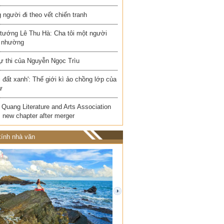
người đi theo vết chiến tranh
 tướng Lê Thu Hà: Cha tôi một người
 nhường
ự thi của Nguyễn Ngọc Trìu
i đất xanh': Thế giới kì ảo chồng lớp của
ư
Quang Literature and Arts Association
 new chapter after merger
ính nhà văn
next