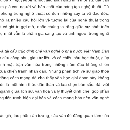
giữa kỉ nguyên AI
là một tiểu luận giàu tính thời sự, đặt vấn
hẩm giá con người và bản chất của sáng tạo nghệ thuật. Từ
 phong trong nghệ thuật số đến những suy tư về đạo đức,
mở ra nhiều câu hỏi lớn về tương lai của nghệ thuật trong
ết có giá trị gợi mở, nhắc chúng ta rằng giữa sự phát triển
ệ nhất vẫn là phẩm giá sáng tạo và tính người trong nghệ
 và tái cấu trúc định chế văn nghệ ở nhà nước Việt Nam Dân
 cứu công phu, giàu tư liệu và có chiều sâu học thuật, giúp
hành mặt trận văn hóa trong những năm đầu kháng chiến
ủa chiến tranh nhân dân. Những phân tích về sự giao thoa
t động cách mạng đã cho thấy văn học giai đoạn này không
n là một hình thức dấn thân và lựa chọn bản sắc. Bài viết
n ngành giữa lịch sử, văn hóa và lý thuyết định chế, góp phần
ong tiến trình hiện đại hóa và cách mạng hóa nền văn nghệ
 tác giả, tác phẩm ấn tượng, các vấn đề đáng quan tâm của