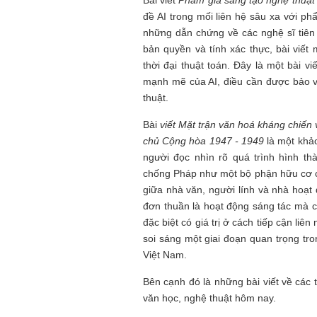
Bài viết
Phẩm giá sáng tạo nghệ thuật 
đề AI trong mối liên hệ sâu xa với p
những dẫn chứng về các nghệ sĩ tiên
bản quyền và tính xác thực, bài viết 
thời đại thuật toán. Đây là một bài vi
mạnh mẽ của AI, điều cần được bảo v
thuật.
Bài
viết Mặt trận văn hoá kháng chiến
chủ Cộng hòa 1947 - 1949
là một khảo
người đọc nhìn rõ quá trình hình t
chống Pháp như một bộ phận hữu cơ c
giữa nhà văn, người lính và nhà hoạ
đơn thuần là hoạt động sáng tác mà cò
đặc biệt có giá trị ở cách tiếp cận liê
soi sáng một giai đoạn quan trọng tr
Việt Nam.
Bên cạnh đó là những bài viết về các
văn học, nghệ thuật hôm nay.