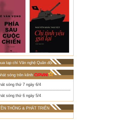
ua tạp chí Văn nghệ Quân đội
phát sóng trên kênh
hát sóng thứ 7 ngày 6/4
hát sóng thứ 6 ngày 5/4
ỀN THÔNG & PHÁT TRIỂN