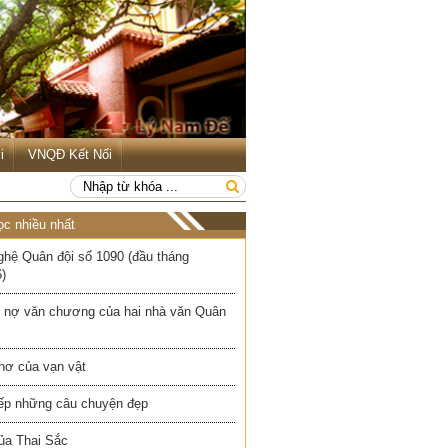
i
VNQĐ Kết Nối
ọc nhiều nhất
ghệ Quân đội số 1090 (đầu tháng
)
 nợ văn chương của hai nhà văn Quân
hơ của vạn vật
iếp những câu chuyện đẹp
ủa Thai Sắc