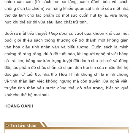
chính xác cao (từ cách bơi xe tăng, cách đánh bóc vỏ, cách
chống địch tái chiếm) với năng khiếu quan sát tinh tế của một nhà
thơ đã làm cho tác phẩm có một sức cuốn hút kỳ lạ, vừa hừng
hực khí thế sử thi vừa sâu lắng chất trữ tình.
Buổi ra mắt tiểu thuyết
Thép dưới cỏ
vượt qua khuôn khổ của một
buổi giới thiệu sách thông thường để trở thành một không gian
văn hóa giàu tính nhân văn và biểu tượng. Cuốn sách là minh
chứng rõ ràng rằng, dù ở độ tuổi nào, khi người nghệ sĩ viết bằng
cả trái tim, bằng sự trân trọng tuyệt đối dành cho lịch sử và đồng
đội, tác phẩm đó chắc chắn sẽ chạm đến trái tim của nhiều thế hệ
độc giả. Ở tuổi 85, nhà thơ Hữu Thỉnh không chỉ là minh chứng
về tinh thần làm việc không ngừng mà còn truyền lửa nghề viết,
truyền tinh thần yêu nước cùng thái độ trân trọng, biết ơn quá
khứ cho thế hệ mai sau.
HOÀNG OANH
Tin tức khác