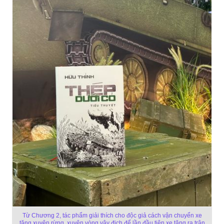
Từ Chương 2, tác phẩm giải thích cho độc giả cách vận chuyển xe
tăng xuyên rừng, xuyên vòng vây địch để lần đầu tiên xe tăng ra trận