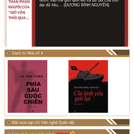
bước vào thế giới lạnh lẽo và dữ dội của thời
THÂN PHẬN
đại dữ liệu,... (DƯƠNG BÌNH NGUYÊN)
NGƯỜI CỦA
"GIÓ VẪN
THỔI QUA
RỪNG
NHIỆT ĐỚI"
Sách từ Nhà số 4
Đặt mua tạp chí Văn nghệ Quân đội