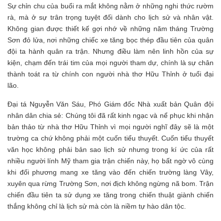
Sự chỉn chu của buổi ra mắt không nằm ở những nghi thức rườm
rà, mà ở sự trân trọng tuyệt đối dành cho lịch sử và nhân vật.
Không gian được thiết kế gợi nhớ về những năm tháng Trường
Sơn đỏ lửa, nơi những chiếc xe tăng bọc thép đầu tiên của quân
đội ta hành quân ra trận. Nhưng điều làm nên linh hồn của sự
kiện, chạm đến trái tim của mọi người tham dự, chính là sự chân
thành toát ra từ chính con người nhà thơ Hữu Thỉnh ở tuổi đại
lão.
Đại tá Nguyễn Văn Sáu, Phó Giám đốc Nhà xuất bản Quân đội
nhân dân chia sẻ: Chúng tôi đã rất kinh ngạc và nể phục khi nhận
bản thảo từ nhà thơ Hữu Thỉnh vì mọi người nghĩ đây sẽ là một
trường ca chứ không phải một cuốn tiểu thuyết. Cuốn tiểu thuyết
văn học không phải bản sao lịch sử nhưng trong kí ức của rất
nhiều người lính Mỹ tham gia trận chiến này, họ bất ngờ vô cùng
khi đối phương mang xe tăng vào đến chiến trường làng Vây,
xuyên qua rừng Trường Sơn, nơi địch không ngừng nã bom. Trận
chiến đầu tiên ta sử dụng xe tăng trong chiến thuật giành chiến
thắng không chỉ là lịch sử mà còn là niềm tự hào dân tộc.