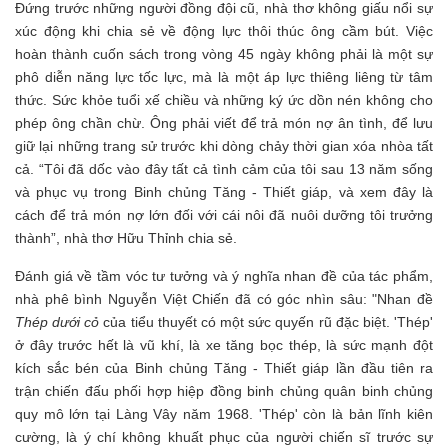
Đứng trước những người đồng đội cũ, nhà thơ không giấu nổi sự
xúc động khi chia sẻ về động lực thôi thúc ông cầm bút. Việc
hoàn thành cuốn sách trong vòng 45 ngày không phải là một sự
phô diễn năng lực tốc lực, mà là một áp lực thiêng liêng từ tâm
thức. Sức khỏe tuổi xế chiều và những ký ức dồn nén không cho
phép ông chần chừ. Ông phải viết để trả món nợ ân tình, để lưu
giữ lại những trang sử trước khi dòng chảy thời gian xóa nhòa tất
cả. “Tôi đã dốc vào đây tất cả tình cảm của tôi sau 13 năm sống
và phục vụ trong Binh chủng Tăng - Thiết giáp, và xem đây là
cách để trả món nợ lớn đối với cái nôi đã nuôi dưỡng tôi trưởng
thành”, nhà thơ Hữu Thỉnh chia sẻ.
Đánh giá về tầm vóc tư tưởng và ý nghĩa nhan đề của tác phẩm,
nhà phê bình Nguyễn Việt Chiến đã có góc nhìn sâu: "Nhan đề
Thép dưới cỏ
của tiểu thuyết có một sức quyến rũ đặc biệt. 'Thép'
ở đây trước hết là vũ khí, là xe tăng bọc thép, là sức mạnh đột
kích sắc bén của Binh chủng Tăng - Thiết giáp lần đầu tiên ra
trận chiến đấu phối hợp hiệp đồng binh chủng quân binh chủng
quy mô lớn tại Làng Vây năm 1968. 'Thép' còn là bản lĩnh kiên
cường, là ý chí không khuất phục của người chiến sĩ trước sự