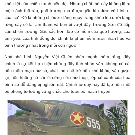
khốc liệt của chiến tranh hiện đại. Nhưng chất thép ấy không lộ ra
một cách thô ráp, phô trương mà được giấu kín dưới vẻ bình dị
của 'cỏ'. Đó là những chiếc xe tăng ngụy trang khéo léo dưới tầng
rừng cây cỏ lá, âm thầm và bền bỉ vượt dãy Trường Sơn để tiếp
cận chiến trường. Sâu sắc hơn, lớp cỏ mềm của quê hương, của
tình yêu, của tình đồng đội chính là phần mềm mại, nhân hậu và
bình thường nhất trong mỗi con người."
Nhà phê bình Nguyễn Việt Chiến nhấn mạnh thêm rằng, đây
chính là sự kết hợp biện chứng đầy tính nhân văn: không có cái
nền mềm mại như cỏ, chất thép sẽ trở nên khô khốc; và ngược
lại, nếu không có cái lõi cứng cỏi như thép, lớp cỏ xanh của hòa
bình sẽ dễ dàng bị nghiền nát. Chính tư duy này đã tạo nên một
bệ phóng tư tưởng vững chắc cho toàn bộ mạch truyện.