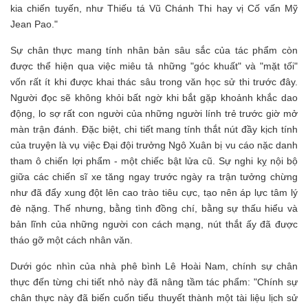
kia chiến tuyến, như Thiếu tá Vũ Chánh Thi hay vị Cố vấn Mỹ
Jean Pao."
Sự chân thực mang tính nhân bản sâu sắc của tác phẩm còn
được thể hiện qua việc miêu tả những "góc khuất" và "mặt tối"
vốn rất ít khi được khai thác sâu trong văn học sử thi trước đây.
Người đọc sẽ không khỏi bất ngờ khi bắt gặp khoảnh khắc dao
động, lo sợ rất con người của những người lính trẻ trước giờ mở
màn trận đánh. Đặc biệt, chi tiết mang tính thắt nút đầy kịch tính
của truyện là vụ việc Đại đội trưởng Ngô Xuân bị vu cáo nặc danh
tham ô chiến lợi phẩm - một chiếc bật lửa cũ. Sự nghi kỵ nội bộ
giữa các chiến sĩ xe tăng ngay trước ngày ra trận tưởng chừng
như đã đẩy xung đột lên cao trào tiêu cực, tạo nên áp lực tâm lý
đè nặng. Thế nhưng, bằng tình đồng chí, bằng sự thấu hiểu và
bản lĩnh của những người con cách mạng, nút thắt ấy đã được
tháo gỡ một cách nhân văn.
Dưới góc nhìn của nhà phê bình Lê Hoài Nam, chính sự chân
thực đến từng chi tiết nhỏ này đã nâng tầm tác phẩm: "Chính sự
chân thực này đã biến cuốn tiểu thuyết thành một tài liệu lịch sử