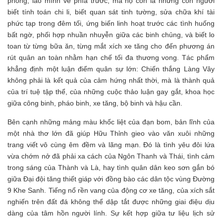
phong, lao mình về phía trước, mà họ còn là những con người
biết tính toán chi li, biết quan sát tinh tường, sửa chữa khí tài
phức tạp trong đêm tối, ứng biến linh hoạt trước các tình huống
bất ngờ, phối hợp nhuần nhuyễn giữa các binh chủng, và biết lo
toan từ từng bữa ăn, từng mắt xích xe tăng cho đến phương án
rút quân an toàn nhằm hạn chế tối đa thương vong. Tác phẩm
khẳng định một luận điểm quân sự lớn: Chiến thắng Làng Vây
không phải là kết quả của cảm hứng nhất thời, mà là thành quả
của trí tuệ tập thể, của những cuộc thảo luận gay gắt, khoa học
giữa công binh, pháo binh, xe tăng, bộ binh và hậu cần.
Bên cạnh những mảng màu khốc liệt của đạn bom, bản lĩnh của
một nhà thơ lớn đã giúp Hữu Thỉnh gieo vào văn xuôi những
trang viết vô cùng êm đềm và lãng mạn. Đó là tình yêu đôi lứa
vừa chớm nở đã phải xa cách của Ngôn Thanh và Thái, tình cảm
trong sáng của Thành và Là, hay tình quân dân keo sơn gắn bó
giữa Đại đội tăng thiết giáp với đồng bào các dân tộc vùng Đường
9 Khe Sanh. Tiếng nổ rền vang của động cơ xe tăng, của xích sắt
nghiến trên đất đá không thể dập tắt được những giai điệu dịu
dàng của tâm hồn người lính. Sự kết hợp giữa tư liệu lịch sử