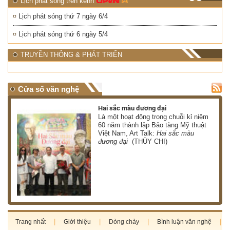
Lịch phát sóng trên kênh
Lịch phát sóng thứ 7 ngày 6/4
Lịch phát sóng thứ 6 ngày 5/4
TRUYỀN THÔNG & PHÁT TRIỂN
Cửa sổ văn nghệ
Hai sắc màu đương đại
 có
Là một hoạt động trong chuỗi kỉ niệm
 ơn
60 năm thành lập Bảo tàng Mỹ thuật
Việt Nam, Art Talk:
Hai sắc màu
HÀ)
đương đại
(THÙY CHI)
Trang nhất
Giới thiệu
Dòng chảy
Bình luận văn nghệ