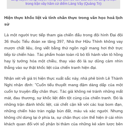
trong trận vây hãm cứ điểm Làng Vây (Quảng Trị)
Hiện thực khốc liệt và tính chân thực trong văn học hoá lịch
sử
Là một người trực tiếp tham gia chiến đấu trong đội hình Đại đội
36 thuộc Tiểu đoàn xe tăng 397, Nhà thơ Hữu Thỉnh không vay
mượn chất liệu, ông viết bằng thứ ngôn ngữ mang hơi thở trực
tiếp từ chiến hào. Tác phẩm hoàn toàn rũ bỏ lối hành văn tô hồng
hay lý tưởng hóa một chiều, thay vào đó là sự dũng cảm nhìn
thẳng vào sự thật khốc liệt của chiến tranh hiện đại.
Nhận xét về giá trị hiện thực xuất sắc này, nhà phê bình Lê Thành
Nghị nhận định: "Cuốn tiểu thuyết mang đậm dáng dấp của một
cuốn tự truyện đầy chân thực. Tác giả không né tránh những mất
mát, đau thương, sự khốc liệt đến tột cùng của chiến tranh. Đó là
những trận đánh khốc liệt, cái chết cận kề với các loại bom đạn,
những chiến hào tràn ngập bùn đất, máu và xác người. Nhưng
không chỉ dừng lại ở phía ta, sự chân thực còn thể hiện ở cái nhìn
khách quan đối với số phận bi thảm của những kẻ xâm lược bên