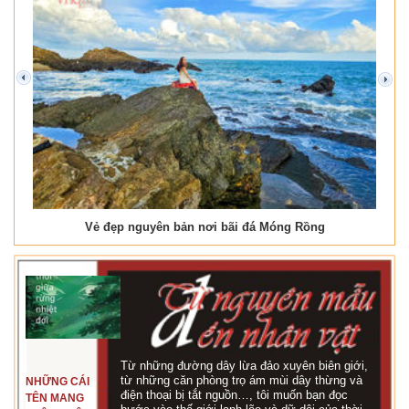
prev
next
Vẻ đẹp nguyên bản nơi bãi đá Móng Rồng
Từ những đường dây lừa đảo xuyên biên giới,
từ những căn phòng trọ ám mùi dây thừng và
NHỮNG CÁI
điện thoại bị tắt nguồn…, tôi muốn bạn đọc
TÊN MANG