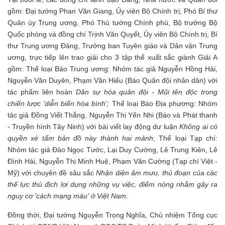
gồm: Đại tướng Phan Văn Giang, Ủy viên Bộ Chính trị, Phó Bí thư
Quân ủy Trung ương, Phó Thủ tướng Chính phủ, Bộ trưởng Bộ
Quốc phòng và đồng chí Trịnh Văn Quyết, Ủy viên Bộ Chính trị, Bí
thư Trung ương Đảng, Trưởng ban Tuyên giáo và Dân vận Trung
ương, trực tiếp lên trao giải cho 3 tập thể xuất sắc giành Giải A
gồm: Thể loại Báo Trung ương: Nhóm tác giả Nguyễn Hồng Hải,
Nguyễn Văn Duyên, Phạm Văn Hiếu (Báo Quân đội nhân dân) với
tác phẩm liên hoàn
Dân sự hóa quân đội - Mũi tên độc trong
chiến lược 'diễn biến hòa bình';
Thể loại Báo Địa phương: Nhóm
tác giả Đồng Viết Thắng, Nguyễn Thị Yến Nhi (Báo và Phát thanh
- Truyền hình Tây Ninh) với bài viết lay động dư luận
Không ai có
quyền xé tấm bản đồ này thành hai mảnh
; Thể loại Tạp chí:
Nhóm tác giả Đào Ngọc Tước, Lại Duy Cường, Lê Trung Kiên, Lê
Đình Hải, Nguyễn Thị Minh Huệ, Phạm Văn Cường (Tạp chí Việt -
Mỹ) với chuyên đề sâu sắc
Nhận diện âm mưu, thủ đoạn của các
thế lực thù địch lợi dụng những vụ việc, điểm nóng nhằm gây ra
nguy cơ 'cách mạng màu' ở Việt Nam
.
Đồng thời, Đại tướng Nguyễn Trọng Nghĩa, Chủ nhiệm Tổng cục