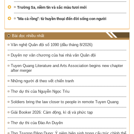
Trường Sa, niềm tin và sắc màu tươi mới
"Ma cà rồng": từ huyền thoại đến đời sống con người
Bài đọc nhiều nhất
Văn nghệ Quân đội số 1090 (đầu tháng 8/2026)
Duyên nợ văn chương của hai nhà văn Quân đội
Tuyen Quang Literature and Arts Association begins new chapter
after merger
Những người đi theo vết chiến tranh
Thơ dự thi của Nguyễn Ngọc Trìu
Soldiers bring the law closer to people in remote Tuyen Quang
Giải Booker 2026: Cảm động, kì dị và phức tạp
Thơ dự thi của Đào An Duyên
Thơ Trương Đăng Dung: Ý niệm hiện sinh trong cấu trúc chỉnh thể