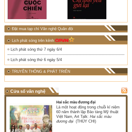
Đặt mua tạp chí Văn nghệ Quân đội
Lịch phát sóng trên kênh
Lịch phát sóng thứ 7 ngày 6/4
Lịch phát sóng thứ 6 ngày 5/4
TRUYỀN THÔNG & PHÁT TRIỂN
Cửa sổ văn nghệ
Hai sắc màu đương đại
 có
Là một hoạt động trong chuỗi kỉ niệm
 ơn
60 năm thành lập Bảo tàng Mỹ thuật
Việt Nam, Art Talk:
Hai sắc màu
HÀ)
đương đại
(THÙY CHI)