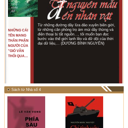
Từ những đường dây lừa đảo xuyên biên giới,
từ những căn phòng trọ ám mùi dây thừng và
NHỮNG CÁI
điện thoại bị tắt nguồn…, tôi muốn bạn đọc
TÊN MANG
bước vào thế giới lạnh lẽo và dữ dội của thời
THÂN PHẬN
đại dữ liệu,... (DƯƠNG BÌNH NGUYÊN)
NGƯỜI CỦA
"GIÓ VẪN
THỔI QUA
RỪNG
NHIỆT ĐỚI"
Sách từ Nhà số 4