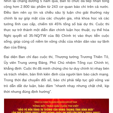
Nhìn lại chặng đường 5 năm qua, Ban tổ chức đã tiếp nhận tổng
cộng hơn 2.800 tác phẩm từ 243 cơ quan báo chí trên cả nước.
Điều làm nên uy tín và chiều sâu lý luận cho giải thưởng này
chính là sự góp mặt của các chuyên gia, nhà khoa học và các
tướng lĩnh cao cấp, chiếm tới 45% tổng số bài dự thi. Cuộc thi
thực sự trở thành một diễn đàn chính luận học thuật, cụ thể hóa
Nghị quyết số 35-NQ/TW của Bộ Chính trị vào thực tiễn cuộc
sống, giúp củng cố niềm tin vững chắc của nhân dân vào sự lãnh
đạo của Đảng.
Đại diện Ban chỉ đạo cuộc thi, Thượng tướng Trương Thiên Tô,
Ủy viên Trung ương Đảng, Phó Chủ nhiệm Tổng cục Chính trị,
khẳng định: Cuộc thi đã minh chứng cho tư duy chính trị nhạy bén
và trách nhiệm, bản lĩnh kiên định của người làm báo cách mạng.
Trong thời đại chuyển đổi số, báo chí phải tiếp tục giữ vững vai
trò dẫn dắt dư luận, bảo đảm "nhanh nhạy nhưng chặt chẽ, kịp
thời nhưng đúng định hướng".