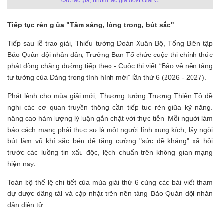
các tác giả, nhóm tác giả đoạt Giải C
Tiếp tục rèn giũa "Tâm sáng, lòng trong, bút sắc"
Tiếp sau lễ trao giải, Thiếu tướng Đoàn Xuân Bộ, Tổng Biên tập
Báo Quân đội nhân dân, Trưởng Ban Tổ chức cuộc thi chính thức
phát động chặng đường tiếp theo - Cuộc thi viết “Bảo vệ nền tảng
tư tưởng của Đảng trong tình hình mới” lần thứ 6 (2026 - 2027).
Phát lệnh cho mùa giải mới, Thượng tướng Trương Thiên Tô đề
nghị các cơ quan truyền thông cần tiếp tục rèn giũa kỹ năng,
nâng cao hàm lượng lý luận gắn chặt với thực tiễn. Mỗi người làm
báo cách mạng phải thực sự là một người lính xung kích, lấy ngòi
bút làm vũ khí sắc bén để tăng cường "sức đề kháng" xã hội
trước các luồng tin xấu độc, lệch chuẩn trên không gian mạng
hiện nay.
Toàn bộ thể lệ chi tiết của mùa giải thứ 6 cùng các bài viết tham
dự được đăng tải và cập nhật trên nền tảng Báo Quân đội nhân
dân điện tử.