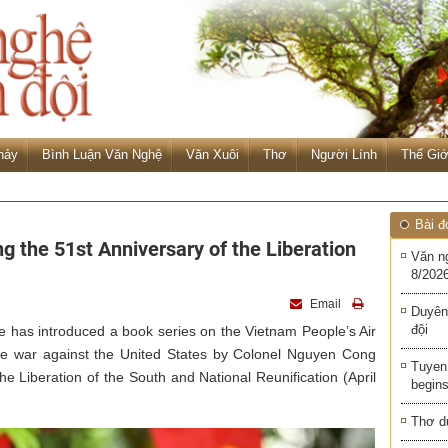
hảy
Bình Luận Văn Nghệ
Văn Xuôi
Thơ
Người Lính
Thế Giớ
Bài đ
the 51st Anniversary of the Liberation
Văn n
8/2026
Email
Duyên
đội
 has introduced a book series on the Vietnam People’s Air
ce war against the United States by Colonel Nguyen Cong
Tuyen 
he Liberation of the South and National Reunification (April
begins
Thơ d