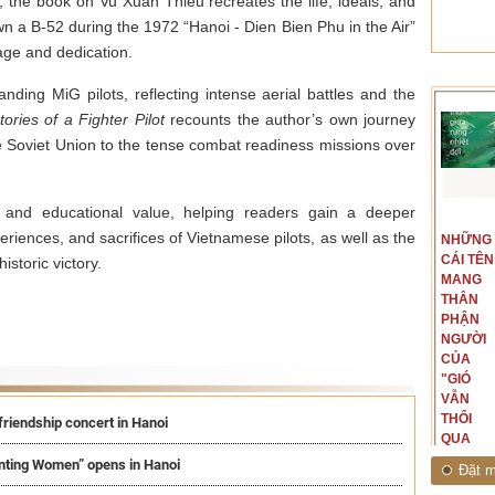
 the book on Vu Xuan Thieu recreates the life, ideals, and
n a B-52 during the 1972 “Hanoi - Dien Bien Phu in the Air”
ge and dedication.
nding MiG pilots, reflecting intense aerial battles and the
tories of a Fighter Pilot
recounts the author’s own journey
the Soviet Union to the tense combat readiness missions over
and educational value, helping readers gain a deeper
t văn là
Là người đi dọc biên giới phía
riences, and sacrifices of Vietnamese pilots, as well as the
NGUYÊN
NHỮNG
ấu, một
Bắc, tôi có thế mạnh khi hình
MẪU
CÁI TÊN
hế giới từ
dung, mở ra không gian của giai
historic victory.
CỦA TÔI
MANG
hà văn tự
đoạn lịch sử đó... (PHẠM VÂN
LÀ
THÂN
eo ý mình...
ANH)
NHỮNG
PHẬN
NGƯỜI
NGƯỜI
ĐÃ PHẤT
CỦA
CAO CỜ
"GIÓ
HỒNG
VẪN
THÁNG
THỔI
friendship concert in Hanoi
TÁM
QUA
NĂM
RỪNG
inting Women” opens in Hanoi
Đặt m
1945
NHIỆT