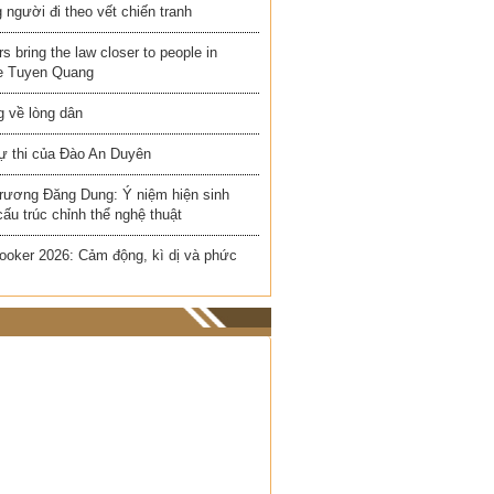
người đi theo vết chiến tranh
rs bring the law closer to people in
e Tuyen Quang
 về lòng dân
ự thi của Đào An Duyên
rương Đăng Dung: Ý niệm hiện sinh
cấu trúc chỉnh thể nghệ thuật
ooker 2026: Cảm động, kì dị và phức