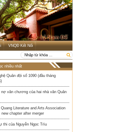
i
VNQĐ Kết Nối
ọc nhiều nhất
ghệ Quân đội số 1090 (đầu tháng
)
 nợ văn chương của hai nhà văn Quân
Quang Literature and Arts Association
 new chapter after merger
ự thi của Nguyễn Ngọc Trìu