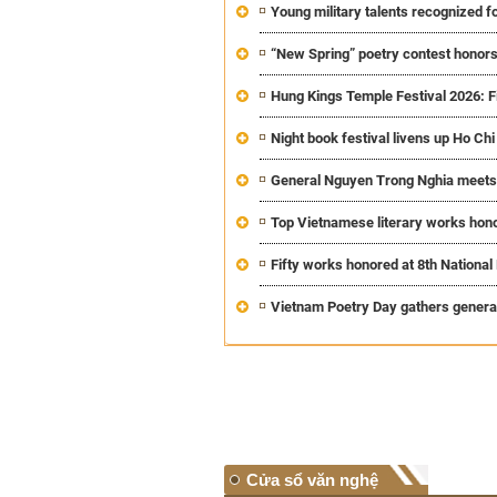
Young military talents recognized f
“New Spring” poetry contest honors
Hung Kings Temple Festival 2026: Fir
Night book festival livens up Ho Chi
General Nguyen Trong Nghia meets art
Top Vietnamese literary works hono
Fifty works honored at 8th Nationa
Vietnam Poetry Day gathers generati
Cửa sổ văn nghệ