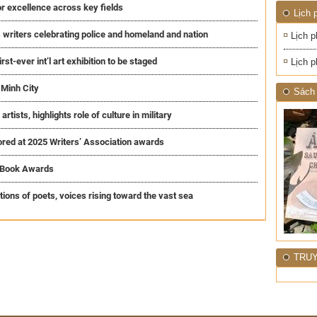
ĐỚI"
or excellence across key fields
Lịch 
 writers celebrating police and homeland and nation
Lịch p
st-ever int’l art exhibition to be staged
Lịch p
 Minh City
Sách 
ists, highlights role of culture in military
red at 2025 Writers’ Association awards
l Book Awards
ons of poets, voices rising toward the vast sea
TRUY