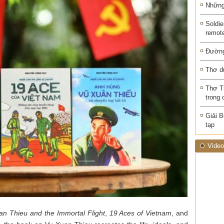
Những 
Soldie
remot
Đường
Thơ d
Thơ T
trong 
Giải B
tạp
Video
n Thieu and the Immortal Flight
,
19 Aces of Vietnam
, and