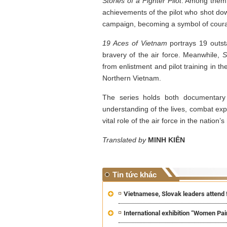
Stories of a Fighter Pilot
. Among them,
achievements of the pilot who shot dow
campaign, becoming a symbol of coura
19 Aces of Vietnam
portrays 19 outsta
bravery of the air force. Meanwhile,
S
from enlistment and pilot training in 
Northern Vietnam.
The series holds both documentary 
Tôi từng hình dung viế
understanding of the lives, combat expe
NHỮNG
công việc của sự hư c
NGƯỜI
hành trình phác dựng t
vital role of the air force in the nation’s 
TÔI GẶP,
trí tưởng tượng, nơi n
NHỮNG
do tạo hình mọi thứ th
Translated by
MINH KIÊN
CHUYỆN
(TRẦN THỊ TÚ NGỌC)
TÔI VIẾT
Tin tức khác
Vietnamese, Slovak leaders attend 
International exhibition “Women Pa