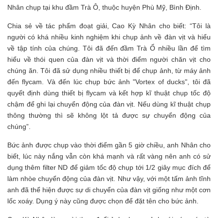
Nhân chụp tại khu đầm Trà Ô, thuộc huyện Phù Mỹ, Bình Định.
Chia sẻ về tác phẩm đoạt giải, Cao Kỳ Nhân cho biết: “Tôi là
người có khá nhiều kinh nghiệm khi chụp ảnh về đàn vịt và hiểu
về tập tính của chúng. Tôi đã đến đầm Trà Ổ nhiều lần để tìm
hiểu về thói quen của đàn vịt và thời điểm người chăn vịt cho
chúng ăn. Tôi đã sử dụng nhiều thiết bị để chụp ảnh, từ máy ảnh
đến flycam. Và đến lúc chụp bức ảnh "Vortex of ducks", tôi đã
quyết định dùng thiết bị flycam và kết hợp kĩ thuật chụp tốc độ
chậm để ghi lại chuyển động của đàn vịt. Nếu dùng kĩ thuật chụp
thông thường thì sẽ không lột tả được sự chuyển động của
chúng”.
Bức ảnh được chụp vào thời điểm gần 5 giờ chiều, anh Nhân cho
biết, lúc này nắng vẫn còn khá mạnh và rất vàng nên anh có sử
dụng thêm filter ND để giảm tốc độ chụp tới 1/2 giây mục đích để
làm nhòe chuyển động của đàn vịt. Như vậy, với một tấm ảnh tĩnh
anh đã thể hiện được sự di chuyển của đàn vịt giống như một cơn
lốc xoáy. Dụng ý này cũng được chọn để đặt tên cho bức ảnh.