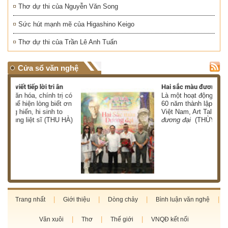
Thơ dự thi của Nguyễn Văn Song
Sức hút mạnh mẽ của Higashino Keigo
Thơ dự thi của Trần Lê Anh Tuấn
Cửa sổ văn nghệ
Hai sắc màu đương đại
 có
Là một hoạt động trong chuỗi kỉ niệm
 ơn
60 năm thành lập Bảo tàng Mỹ thuật
Việt Nam, Art Talk:
Hai sắc màu
HÀ)
đương đại
(THÙY CHI)
Trang nhất
Giới thiệu
Dòng chảy
Bình luận văn nghệ
Văn xuôi
Thơ
Thế giới
VNQĐ kết nối