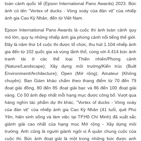
toàn cảnh quốc tế (Epson International Pano Awards) 2023. Bức
ảnh có tên "Vortex of ducks - Vòng xoáy của đàn vịt” của nhiếp
ảnh gia Cao Kỳ Nhân, đến từ Việt Nam.
Epson International Pano Awards là cuộc thi ảnh toàn cảnh quy
mô lớn, quy tụ những nhiếp ảnh gia phong cảnh nổi tiếng thế giới.
Đây là năm thứ 14 cuộc thi được tổ chức, thu hút 1.104 nhiếp ảnh
gia đến từ 102 quốc gia và vùng lãnh thổ, cùng với 4.414 bức ảnh
tranh tài ở các thể loại Thiên nhiên/Phong cảnh
(Nature/Landscape); Xây dựng môi trường/Kiến trúc (Built
Environment/Architecture); Open (Mở rộng); Amateur (Không
chuyên). Ban Giám khảo chấm theo thang điểm từ 70 đến 79
đoạt giải đồng, 80 đến 85 đoạt giải bạc và 86 đến 100 đoạt giải
vàng. Có 50 ảnh đẹp nhất mỗi hạng mục được công bố. Vượt qua
hàng nghìn tác phẩm dự thi khác, "Vortex of ducks - Vòng xoáy
của đàn vịt” của nhiếp ảnh gia Cao Kỳ Nhân (41 tuổi, quê Phú
Yên, hiện sinh sống và làm việc tại TP.Hồ Chí Minh) đã xuất sắc
giành giải cao nhất của hạng mục Mở rộng - Xây dựng môi
trường. Anh cũng là người giành ngôi vị Á quân chung cuộc của
cuộc thi. Bức ảnh đoạt giải là một trong những bức được anh