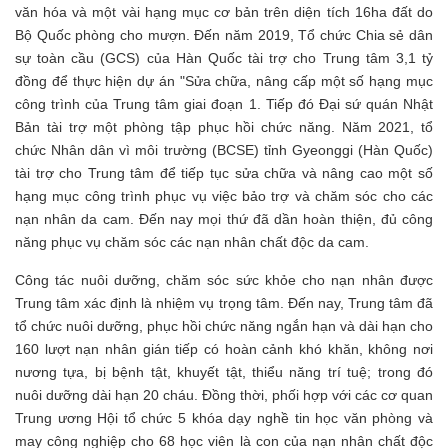
văn hóa và một vài hạng mục cơ bản trên diện tích 16ha đất do
Bộ Quốc phòng cho mượn. Đến năm 2019, Tổ chức Chia sẻ dân
sự toàn cầu (GCS) của Hàn Quốc tài trợ cho Trung tâm 3,1 tỷ
đồng để thực hiện dự án "Sửa chữa, nâng cấp một số hạng mục
công trình của Trung tâm giai đoạn 1. Tiếp đó Đại sứ quán Nhật
Bản tài trợ một phòng tập phục hồi chức năng. Năm 2021, tổ
chức Nhân dân vì môi trường (BCSE) tỉnh Gyeonggi (Hàn Quốc)
tài trợ cho Trung tâm để tiếp tục sửa chữa và nâng cao một số
hạng mục công trình phục vụ việc bảo trợ và chăm sóc cho các
nạn nhân da cam. Đến nay mọi thứ đã dần hoàn thiện, đủ công
năng phục vụ chăm sóc các nạn nhân chất độc da cam.
Công tác nuôi dưỡng, chăm sóc sức khỏe cho nạn nhân được
Trung tâm xác định là nhiệm vụ trọng tâm. Đến nay, Trung tâm đã
tổ chức nuôi dưỡng, phục hồi chức năng ngắn hạn và dài hạn cho
160 lượt nạn nhân gián tiếp có hoàn cảnh khó khăn, không nơi
nương tựa, bị bệnh tật, khuyết tật, thiểu năng trí tuệ; trong đó
nuôi dưỡng dài hạn 20 cháu. Đồng thời, phối hợp với các cơ quan
Trung ương Hội tổ chức 5 khóa dạy nghề tin học văn phòng và
may công nghiệp cho 68 học viên là con của nạn nhân chất độc