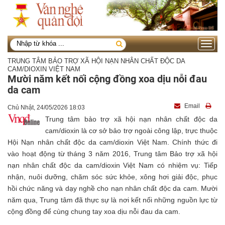
Toggle
navigati
TRUNG TÂM BẢO TRỢ XÃ HỘI NẠN NHÂN CHẤT ĐỘC DA
CAM/DIOXIN VIỆT NAM
Mười năm kết nối cộng đồng xoa dịu nỗi đau
da cam
Email
Chủ Nhật, 24/05/2026 18:03
Trung tâm bảo trợ xã hội nạn nhân chất độc da
cam/dioxin là cơ sở bảo trợ ngoài công lập, trực thuộc
Hội Nạn nhân chất độc da cam/dioxin Việt Nam. Chính thức đi
vào hoạt động từ tháng 3 năm 2016, Trung tâm Bảo trợ xã hội
nạn nhân chất độc da cam/dioxin Việt Nam có nhiệm vụ: Tiếp
nhận, nuôi dưỡng, chăm sóc sức khỏe, xông hơi giải độc, phục
hồi chức năng và dạy nghề cho nạn nhân chất độc da cam. Mười
năm qua, Trung tâm đã thực sự là nơi kết nối những nguồn lực từ
cộng đồng để cùng chung tay xoa dịu nỗi đau da cam.