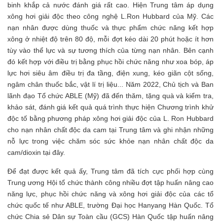
binh khắp cả nước đánh giá rất cao. Hiện Trung tâm áp dụng
xông hơi giải độc theo công nghệ L.Ron Hubbard của Mỹ. Các
nạn nhân được dùng thuốc và thực phẩm chức năng kết hợp
xông ở nhiệt độ trên 80 độ, mỗi đợt kéo dài 20 phút hoặc ít hơn
tùy vào thể lực và sự tương thích của từng nạn nhân. Bên cạnh
đó kết hợp với điều trị bằng phục hồi chức năng như xoa bóp, áp
lực hơi siêu âm điều trị đa tầng, điện xung, kéo giãn cột sống,
ngâm chân thuốc bắc, vật lí trị liệu... Năm 2022, Chủ tịch và Ban
lãnh đạo Tổ chức ABLE (Mỹ) đã đến thăm, tặng quà và kiểm tra,
khảo sát, đánh giá kết quả quá trình thực hiện Chương trình khử
độc tố bằng phương pháp xông hơi giải độc của L. Ron Hubbard
cho nạn nhân chất độc da cam tại Trung tâm và ghi nhận những
nỗ lực trong việc chăm sóc sức khỏe nạn nhân chất độc da
cam/dioxin tại đây.
Để đạt được kết quả ấy, Trung tâm đã tích cực phối hợp cùng
Trung ương Hội tổ chức thành công nhiều đợt tập huấn nâng cao
năng lực, phục hồi chức năng và xông hơi giải độc của các tổ
chức quốc tế như ABLE, trường Đại học Hanyang Hàn Quốc. Tổ
chức Chia sẻ Dân sự Toàn cầu (GCS) Hàn Quốc tập huấn nâng