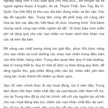
nghiệp tặng hơn 4.000 suất quà cho NNCĐDC, trẻ khuyết tật và
người nghèo thuộc 4 huyện, thị xã: Thạch Thất, Sơn Tây, Ba Vì,
Quốc Oai (Hà Nội) là khu vực địa bàn đứng chân và lân cận. Các
dịp tết nguyên đán, Trung tâm cũng đã phối hợp với Làng văn
hóa du lịch các dân tộc Việt Nam tổ chức chương trình “Gói bánh
chưng xanh cùng nạn nhân nghèo ăn tết”; tổ chức bữa cơm miễn
phí và tặng quà cho các nạn nhân có hoàn cảnh khó khăn của
các xã trên địa bàn.
Để nâng cao chất lượng xông hơi giải độc, phục hồi chức năng
cho nạn nhân và nuôi dưỡng các cháu nạn nhân trong điều kiện
còn khó khăn, hàng năm, Trung tâm quan tâm duy trì bảo dưỡng,
bảo trì trang thiết bị; duy trì một số dịch vụ theo đúng quy định, để
tăng nguồn thu, góp phần động viên cán bộ, nhân viên yên tâm
công tác, hoàn thành tốt nhiệm vụ được giao.
Sau 10 năm chính thức đi vào hoạt động, trừ 3 năm đầu Trung
tâm được Hội Nạn nhân chất độc da cam/dioxin Việt Nam hỗ trợ,
còn lại Trung tâm đã tự chủ tài chính, kết nối các nguồn lực xã hội
cho các hoạt động bảo trợ, chăm sóc nạn nhân chất độc da cam.
Sự nỗ lực ấy bên cạnh việc xoa dịu nỗi đau da cam còn có tác