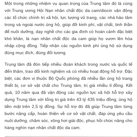
Một trong những nhiệm vụ quan trọng của Trung tâm đó là cùng
với Trung ương Hội Nạn nhân chất độc da cam/diocin vận động
các tổ chức chính trị xã hội, lực lượng vũ trang, các nhà hảo tâm
trong và ngoài nước ủng hộ, giúp đỡ kinh phí, vật chất, tinh thần
để nuôi dưỡng, dạy nghề cho các gia đình có hoàn cảnh đặc biệt
khó khăn, là nạn nhân chất độc da cam giúp họ vươn lên hòa
nhập cộng đồng. Tiếp nhận các nguồn kinh phí ủng hộ sử dụng
đúng mục đích, đúng đối tượng.
Trung tâm đã đón tiếp nhiều đoàn khách trong nước và quốc tế
đến thăm, trao đổi kinh nghiệm và có nhiều hoạt động hỗ trợ. Đặc
biệt, các đơn vị thuộc Bộ Quốc phòng đã nhiều lần ủng hộ trang
thiết bị, cơ sở vật chất cho Trung tâm, trị giá nhiều tỉ đồng. Kết
quả, 10 năm qua đã vận động các nguồn lực xã hội hỗ trợ xây
dựng Trung tâm với tổng trị giá trên 43 tỷ 435 triệu đồng; ủng hộ
tiền mặt trên 2,5 tỷ đồng. Sự hỗ trợ đó đã giúp Trung tâm từng
bước nâng cấp, hoàn thiện về cơ sở vật chất, đáp ứng yêu cầu
nuôi dưỡng, chăm sóc, xông hơi giải độc, phục hồi chức năng cho
hàng nghìn nạn nhân chất độc da cam.