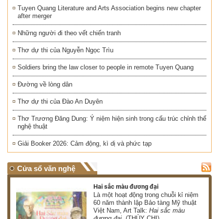
Tuyen Quang Literature and Arts Association begins new chapter
after merger
Những người đi theo vết chiến tranh
Thơ dự thi của Nguyễn Ngọc Trìu
Soldiers bring the law closer to people in remote Tuyen Quang
Đường về lòng dân
Thơ dự thi của Đào An Duyên
Thơ Trương Đăng Dung: Ý niệm hiện sinh trong cấu trúc chỉnh thể
nghệ thuật
Giải Booker 2026: Cảm động, kì dị và phức tạp
Cửa sổ văn nghệ
Hai sắc màu đương đại
 có
Là một hoạt động trong chuỗi kỉ niệm
 ơn
60 năm thành lập Bảo tàng Mỹ thuật
Việt Nam, Art Talk:
Hai sắc màu
HÀ)
đương đại
(THÙY CHI)