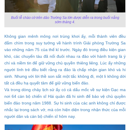
Buổi lễ chào cờ trên đảo Trường Sa lớn được diễn ra trong buổi nắng
sớm tháng 4.
Không gian mênh mông nơi trùng khơi ấy, mỗi thành viên đều
đắm chìm trong suy tưởng về hành trình Giải phóng Trường Sa
vào những năm 75 của thế kỉ trước. Ngày đó trong điều kiện gian
khó, các chuyến tàu đã nối đuôi nhau ra đảo với hành trang là ý
chí và niềm tin để giữ vững chủ quyền thiêng liêng. Lúc ấy những
người lính trẻ đều biết rằng ra đảo là chấp nhận gian khó và hi
sinh. Nhưng với lời thề son sắt một tấc không đi, một li không dời
tất cả đều hạ quyết tâm để giữ vững biển đảo.
Và trong dòng chảy lịch sử ấy có cả dấu mốc về sự kiện Gạc ma
nơi 64 cán bộ chiến sĩ Hải quân đã hi sinh để bảo vệ chủ quyền
biển đảo trong năm 1988. Sự hi sinh của các anh không chỉ được
nhắc lại trong sách vở, mà còn hiện diện trong nhận thức của mỗi
người dân và cán bộ chiến sĩ hôm nay.