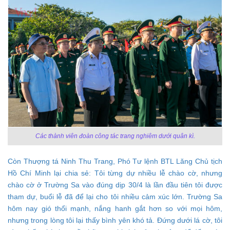
Các thành viên đoàn công tác trang nghiêm dưới quân kì.
Còn Thượng tá Ninh Thu Trang, Phó Tư lệnh BTL Lăng Chủ tịch
Hồ Chí Minh lại chia sẻ: Tôi từng dự nhiều lễ chào cờ, nhưng
chào cờ ở Trường Sa vào đúng dịp 30/4 là lần đầu tiên tôi được
tham dự, buổi lễ đã để lại cho tôi nhiều cảm xúc lớn. Trường Sa
hôm nay gió thổi mạnh, nắng hanh gắt hơn so với mọi hôm,
nhưng trong lòng tôi lại thấy bình yên khó tả. Đứng dưới lá cờ, tôi