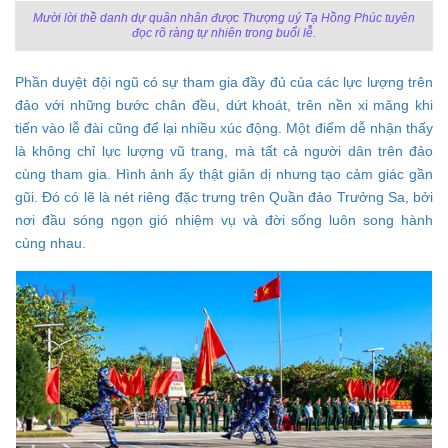
Mười lời thề danh dự quân nhân được Thượng uý Tạ Hồng Phúc tuyên
đọc rõ ràng tự nhiên trong buổi lễ.
Phần duyệt đội ngũ có sự tham gia đầy đủ của các lực lượng trên
đảo với những bước chân đều, dứt khoát, trên nền xi măng khi
tiến vào lễ đài cũng để lại nhiều xúc động.
Một điểm dễ nhận thấy
là không chỉ lực lượng vũ trang, mà tất cả người dân trên đảo
cùng tham gia. Hình ảnh ấy thật giản dị nhưng tạo cảm giác gần
gũi. Đó có lẽ là nét riêng đặc trưng trên Quần đảo Trưởng Sa, bởi
nơi đầu sóng ngọn gió nhiệm vụ và đời sống luôn song hành
cùng nhau.