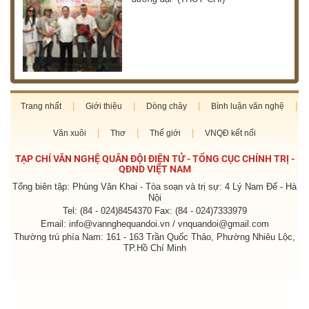
Trang nhất
Giới thiệu
Dòng chảy
Bình luận văn nghệ
Văn xuôi
Thơ
Thế giới
VNQĐ kết nối
TẠP CHÍ VĂN NGHỆ QUÂN ĐỘI ĐIỆN TỬ - TỔNG CỤC CHÍNH TRỊ -
QĐND VIỆT NAM
Tổng biên tập: Phùng Văn Khai - Tòa soạn và trị sự: 4 Lý Nam Đế - Hà
Nội
Tel: (84 - 024)8454370 Fax: (84 - 024)7333979
Email: info@vannghequandoi.vn / vnquandoi@gmail.com
Thường trú phía Nam: 161 - 163 Trần Quốc Thảo, Phường Nhiêu Lộc,
TP.Hồ Chí Minh