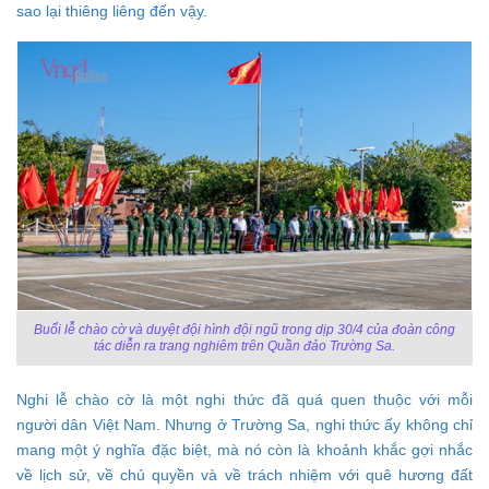
sao lại thiêng liêng đến vậy.
Buổi lễ chào cờ và duyệt đội hình đội ngũ trong dịp 30/4 của đoàn công
tác diễn ra trang nghiêm trên Quần đảo Trường Sa.
Nghi lễ chào cờ là một nghi thức đã quá quen thuộc với mỗi
người dân Việt Nam. Nhưng ở Trường Sa, nghi thức ấy không chỉ
mang một ý nghĩa đặc biệt, mà nó còn là khoảnh khắc gợi nhắc
về lịch sử, về chủ quyền và về trách nhiệm với quê hương đất