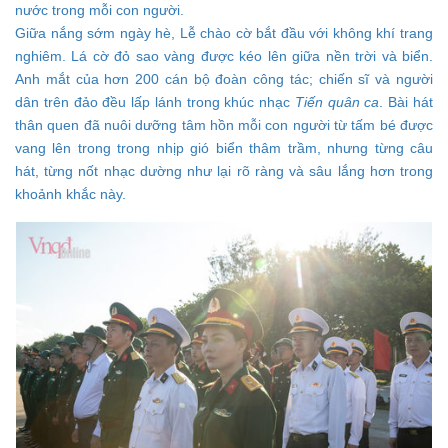
nước trong mỗi con người.
Giữa nắng sớm ngày hè, Lễ chào cờ bắt đầu với không khí trang
nghiêm. Lá cờ đỏ sao vàng được kéo lên giữa nền trời và biển.
Anh mắt của hơn 200 cán bộ đoàn công tác; chiến sĩ và người
dân trên đảo đều lấp lánh trong khúc nhạc
Tiến quân ca
. Bài hát
thân quen đã nuôi dưỡng tâm hồn mỗi con người từ tấm bé được
vang lên trong trong nhịp gió biển thâm trầm, nhưng từng câu
hát, từng nốt nhạc dường như lại rõ ràng và sâu lắng hơn trong
khoảnh khắc này.