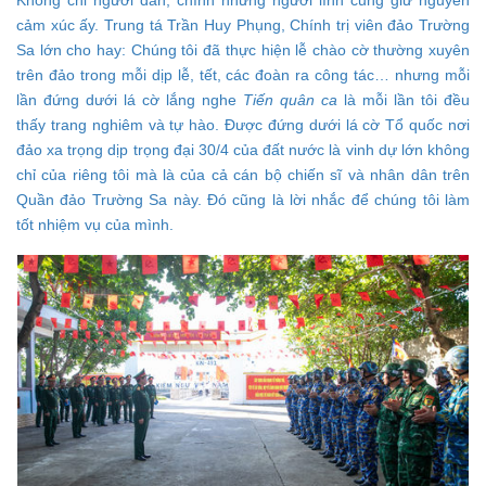
Không chỉ người dân, chính những người lính cũng giữ nguyên
cảm xúc ấy. Trung tá Trần Huy Phụng, Chính trị viên đảo Trường
Sa lớn cho hay: Chúng tôi đã thực hiện lễ chào cờ thường xuyên
trên đảo trong mỗi dịp lễ, tết, các đoàn ra công tác… nhưng mỗi
lần đứng dưới lá cờ lắng nghe
Tiến quân ca
là mỗi lần tôi đều
thấy trang nghiêm và tự hào. Được đứng dưới lá cờ Tổ quốc nơi
đảo xa trọng dịp trọng đại 30/4 của đất nước là vinh dự lớn không
chỉ của riêng tôi mà là của cả cán bộ chiến sĩ và nhân dân trên
Quần đảo Trường Sa này. Đó cũng là lời nhắc để chúng tôi làm
tốt nhiệm vụ của mình.