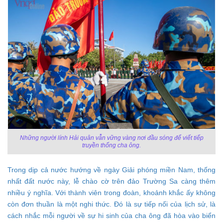
Những người lính Hải quân vẫn vững vàng nơi đầu sóng để viết tiếp
truyền thống cha ông.
Trong dịp cả nước hướng về ngày Giải phóng miền Nam, thống
nhất đất nước này, lễ chào cờ trên đảo Trường Sa càng thêm
nhiều ý nghĩa. Với thành viên trong đoàn, khoảnh khắc ấy không
còn đơn thuần là một nghi thức. Đó là sự tiếp nối của lịch sử, là
cách nhắc mỗi người về sự hi sinh của cha ông đã hòa vào biển