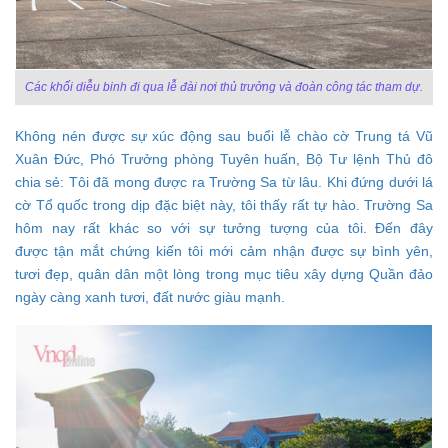
Các khối diễu binh đi qua lễ đài nơi thủ trưởng và đoàn công tác tham dự.
Không nén được sự xúc động sau buổi lễ chào cờ Trung tá Vũ
Xuân Đức, Phó Trưởng phòng Tuyên huấn, Bộ Tư lệnh Thủ đô
chia sẻ: Tôi đã mong được ra Trường Sa từ lâu. Khi đứng dưới lá
cờ Tổ quốc trong dịp đặc biệt này, tôi thấy rất tự hào. Trường Sa
hôm nay rất khác so với sự tưởng tượng của tôi. Đến đây
được tận mắt chứng kiến tôi mới cảm nhận được sự bình yên,
tươi đẹp, quân dân một lòng trong mục tiêu xây dựng Quần đảo
ngày càng xanh tươi, đất nước giàu mạnh.