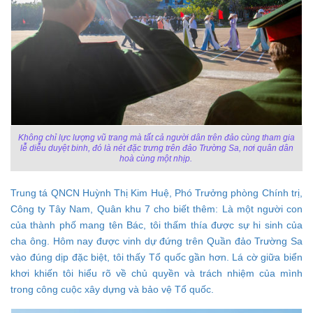
Không chỉ lực lượng vũ trang mà tất cả người dân trên đảo cùng tham gia
lễ diễu duyệt binh, đó là nét đặc trưng trên đảo Trường Sa, nơi quân dân
hoà cùng một nhịp.
Trung tá QNCN Huỳnh Thị Kim Huệ, Phó Trưởng phòng Chính trị,
Công ty Tây Nam, Quân khu 7 cho biết thêm: Là một người con
của thành phố mang tên Bác, tôi thấm thía được sự hi sinh của
cha ông. Hôm nay được vinh dự đứng trên Quần đảo Trường Sa
vào đúng dịp đặc biệt, tôi thấy Tổ quốc gần hơn. Lá cờ giữa biển
khơi khiến tôi hiểu rõ về chủ quyền và trách nhiệm của mình
trong công cuộc xây dựng và bảo vệ Tổ quốc.