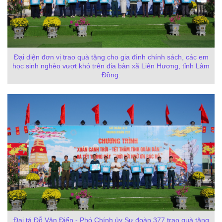
Đại diện đơn vị trao quà tặng cho gia đình chính sách, các em
học sinh nghèo vượt khó trên địa bàn xã Liên Hương, tỉnh Lâm
Đồng.
Đại tá Đỗ Văn Điển - Phó Chính ủy Sư đoàn 377 trao quà tặng