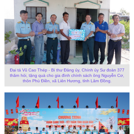
Đại tá Vũ Cao Thép - Bí thư Đảng ủy, Chính ủy Sư đoàn 377
thăm hỏi, tặng quà cho gia đình chính sách ông Nguyễn Cơ,
thôn Phú Điền, xã Liên Hương, tỉnh Lâm Đồng.