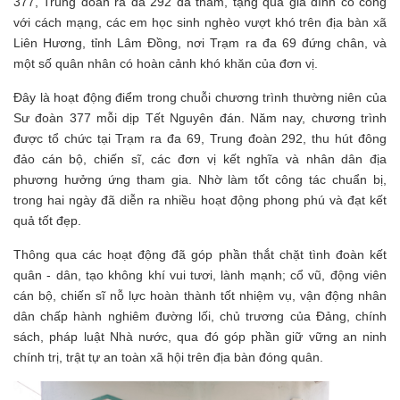
377, Trung đoàn ra đa 292 đã thăm, tặng quà gia đình có công
với cách mạng, các em học sinh nghèo vượt khó trên địa bàn xã
Liên Hương, tỉnh Lâm Đồng, nơi Trạm ra đa 69 đứng chân, và
một số quân nhân có hoàn cảnh khó khăn của đơn vị.
Đây là hoạt động điểm trong chuỗi chương trình thường niên của
Sư đoàn 377 mỗi dịp Tết Nguyên đán. Năm nay, chương trình
được tổ chức tại Trạm ra đa 69, Trung đoàn 292, thu hút đông
đảo cán bộ, chiến sĩ, các đơn vị kết nghĩa và nhân dân địa
phương hưởng ứng tham gia. Nhờ làm tốt công tác chuẩn bị,
trong hai ngày đã diễn ra nhiều hoạt động phong phú và đạt kết
quả tốt đẹp.
Thông qua các hoạt động đã góp phần thắt chặt tình đoàn kết
quân - dân, tạo không khí vui tươi, lành mạnh; cổ vũ, động viên
cán bộ, chiến sĩ nỗ lực hoàn thành tốt nhiệm vụ, vận động nhân
dân chấp hành nghiêm đường lối, chủ trương của Đảng, chính
sách, pháp luật Nhà nước, qua đó góp phần giữ vững an ninh
chính trị, trật tự an toàn xã hội trên địa bàn đóng quân.