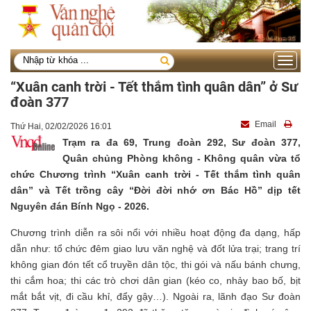
Toggle
navigati
“Xuân canh trời - Tết thắm tình quân dân” ở Sư
đoàn 377
Email
Thứ Hai, 02/02/2026 16:01
Trạm ra đa 69, Trung đoàn 292, Sư đoàn 377,
Quân chủng Phòng không - Không quân vừa tổ
chức Chương trình “Xuân canh trời - Tết thắm tình quân
dân
”
và Tết trồng cây “Đời đời nhớ ơn Bác Hồ” dịp tết
Nguyên đán Bính Ngọ - 2026
.
Chương trình diễn ra sôi nổi với nhiều hoạt động đa dạng, hấp
dẫn như: tổ chức đêm giao lưu văn nghệ và đốt lửa trại; trang trí
không gian đón tết cổ truyền dân tộc, thi gói và nấu bánh chưng,
thi cắm hoa; thi các trò chơi dân gian (kéo co, nhảy bao bố, bịt
mắt bắt vịt, đi cầu khỉ, đẩy gậy…). Ngoài ra, lãnh đạo Sư đoàn