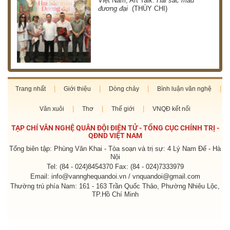
Việt Nam, Art Talk:
Hai sắc màu
HÀ)
đương đại
(THÙY CHI)
Trang nhất
Giới thiệu
Dòng chảy
Bình luận văn nghệ
Văn xuôi
Thơ
Thế giới
VNQĐ kết nối
TẠP CHÍ VĂN NGHỆ QUÂN ĐỘI ĐIỆN TỬ - TỔNG CỤC CHÍNH TRỊ -
QĐND VIỆT NAM
Tổng biên tập: Phùng Văn Khai - Tòa soạn và trị sự: 4 Lý Nam Đế - Hà
Nội
Tel: (84 - 024)8454370 Fax: (84 - 024)7333979
Email: info@vannghequandoi.vn / vnquandoi@gmail.com
Thường trú phía Nam: 161 - 163 Trần Quốc Thảo, Phường Nhiêu Lộc,
TP.Hồ Chí Minh