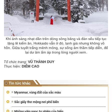
Khi ánh sáng nhạt dần trên dòng sông băng và đàn sếu tiếp tục
lặng lẽ kiếm ăn, Hokkaido vẫn ở đó, lạnh giá nhưng không vô
hồn. Giữa tuyết trắng mênh mông, sự sống âm thầm tiếp diễn, để
lại dư âm ấm áp trong lòng người xem.
Tổ chức trang:
VŨ THÀNH DUY
Thực hiện:
DIỄM CAO
Tin tức khác
Myanmar, vùng đất của sắc màu
Sắc giấy thơ mộng nơi phố biển
Những viên ngọc tự nhiên của biển