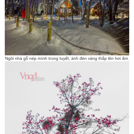
Ngôi nhà gỗ nép mình trong tuyết, ánh đèn vàng thắp lên hơi ấm.