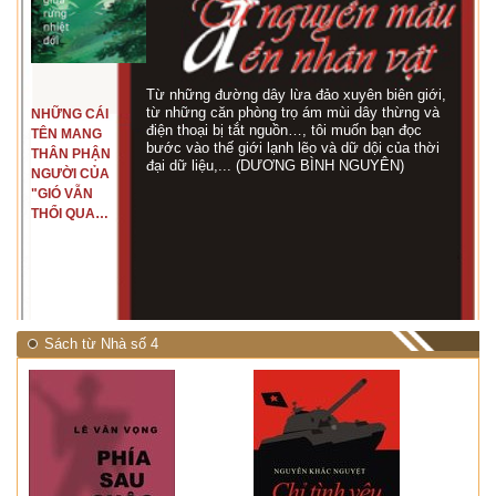
Từ những đường dây lừa đảo xuyên biên giới,
từ những căn phòng trọ ám mùi dây thừng và
NHỮNG CÁI
điện thoại bị tắt nguồn…, tôi muốn bạn đọc
TÊN MANG
bước vào thế giới lạnh lẽo và dữ dội của thời
THÂN PHẬN
đại dữ liệu,... (DƯƠNG BÌNH NGUYÊN)
NGƯỜI CỦA
"GIÓ VẪN
THỔI QUA
RỪNG
NHIỆT ĐỚI"
Sách từ Nhà số 4