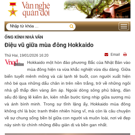
Toggle
navigati
ỐNG KÍNH NHÀ VĂN
Điệu vũ giữa mùa đông Hokkaido
Email
Thứ Hai, 19/01/2026 16:20
Hokkaido một hòn đảo phương Bắc của Nhật Bản vào
mùa đông hiện ra vừa khắc nghiệt vừa dịu dàng. Giữa
biển tuyết mênh mông và cái lạnh tê buốt, con người xuất hiện
nhỏ bé qua những dấu chân in trên nền trắng, trở về những ngôi
nhà gỗ thắp đèn vàng ấm áp. Ngoài dòng sông phủ băng, đàn
sếu đỏ lặng lẽ kiếm ăn, kiên nhẫn bước từng nhịp giữa sương mù
và ánh bình minh. Trong sự tĩnh lặng ấy, Hokkaido mùa đông
không chỉ là bức tranh thiên nhiên hùng vĩ, mà còn là câu chuyện
về sự chung sống bền bỉ giữa con người và muôn loài, nơi vẻ đẹp
nảy sinh từ chính những điều giản dị và bền gan nhất.