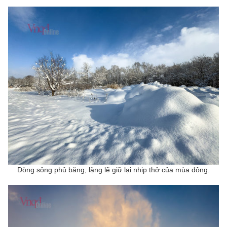
Dòng sông phủ băng, lặng lẽ giữ lại nhịp thở của mùa đông.