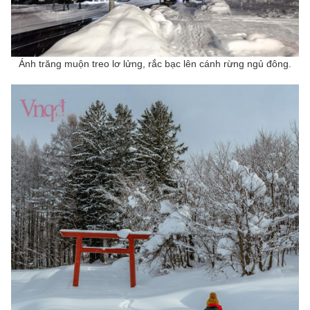
Ánh trăng muộn treo lơ lửng, rắc bạc lên cánh rừng ngủ đông.