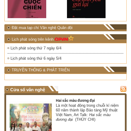
Đặt mua tạp chí Văn nghệ Quân đội
Lịch phát sóng trên kênh
Lịch phát sóng thứ 7 ngày 6/4
Lịch phát sóng thứ 6 ngày 5/4
TRUYỀN THÔNG & PHÁT TRIỂN
Cửa sổ văn nghệ
Hai sắc màu đương đại
 có
Là một hoạt động trong chuỗi kỉ niệm
 ơn
60 năm thành lập Bảo tàng Mỹ thuật
Việt Nam, Art Talk:
Hai sắc màu
HÀ)
đương đại
(THÙY CHI)