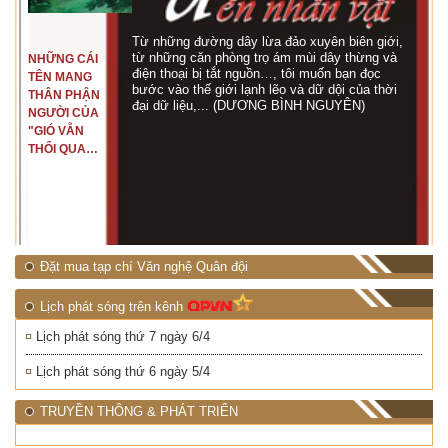
Từ những đường dây lừa đảo xuyên biên giới,
từ những căn phòng trọ ám mùi dây thừng và
NHỮNG CÁI
điện thoại bị tắt nguồn…, tôi muốn bạn đọc
TÊN MANG
bước vào thế giới lạnh lẽo và dữ dội của thời
THÂN PHẬN
đại dữ liệu,... (DƯƠNG BÌNH NGUYÊN)
NGƯỜI CỦA
"GIÓ VẪN
THỔI QUA
RỪNG
NHIỆT ĐỚI"
Đặt mua tạp chí Văn nghệ Quân đội
Lịch phát sóng trên kênh
Lịch phát sóng thứ 7 ngày 6/4
Lịch phát sóng thứ 6 ngày 5/4
TRUYỀN THÔNG & PHÁT TRIỂN