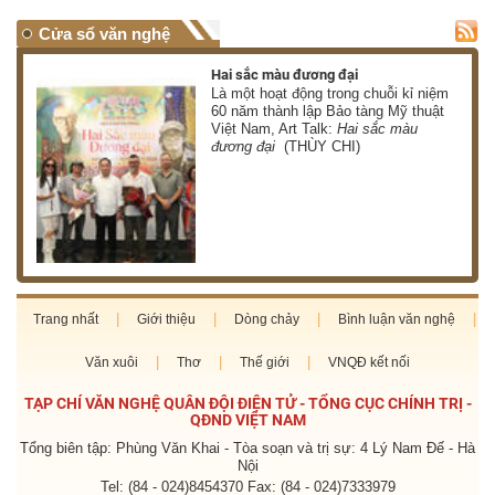
Cửa sổ văn nghệ
Hai sắc màu đương đại
 có
Là một hoạt động trong chuỗi kỉ niệm
 ơn
60 năm thành lập Bảo tàng Mỹ thuật
Việt Nam, Art Talk:
Hai sắc màu
HÀ)
đương đại
(THÙY CHI)
Trang nhất
Giới thiệu
Dòng chảy
Bình luận văn nghệ
Văn xuôi
Thơ
Thế giới
VNQĐ kết nối
TẠP CHÍ VĂN NGHỆ QUÂN ĐỘI ĐIỆN TỬ - TỔNG CỤC CHÍNH TRỊ -
QĐND VIỆT NAM
Tổng biên tập: Phùng Văn Khai - Tòa soạn và trị sự: 4 Lý Nam Đế - Hà
Nội
Tel: (84 - 024)8454370 Fax: (84 - 024)7333979