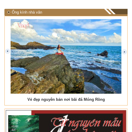
Ống kính nhà văn
prev
next
Vẻ đẹp nguyên bản nơi bãi đá Móng Rồng