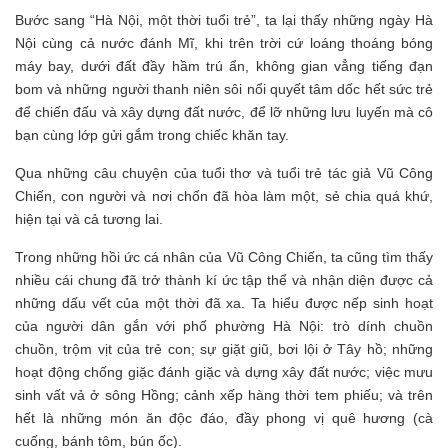
Bước sang “Hà Nội, một thời tuổi trẻ”, ta lại thấy những ngày Hà
Nội cùng cả nước đánh Mĩ, khi trên trời cứ loáng thoáng bóng
máy bay, dưới đất đầy hầm trú ẩn, không gian vẳng tiếng đạn
bom và những người thanh niên sôi nổi quyết tâm dốc hết sức trẻ
để chiến đấu và xây dựng đất nước, để lỡ những lưu luyến mà cô
bạn cùng lớp gửi gắm trong chiếc khăn tay.
Qua những câu chuyện của tuổi thơ và tuổi trẻ tác giả Vũ Công
Chiến, con người và nơi chốn đã hòa làm một, sẻ chia quá khứ,
hiện tại và cả tương lai.
Trong những hồi ức cá nhân của Vũ Công Chiến, ta cũng tìm thấy
nhiều cái chung đã trở thành kí ức tập thể và nhận diện được cả
những dấu vết của một thời đã xa. Ta hiểu được nếp sinh hoạt
của người dân gắn với phố phường Hà Nội: trò dính chuồn
chuồn, trộm vịt của trẻ con; sự giặt giũ, bơi lội ở Tây hồ; những
hoạt động chống giặc đánh giặc và dựng xây đất nước; việc mưu
sinh vất vả ở sông Hồng; cảnh xếp hàng thời tem phiếu; và trên
hết là những món ăn độc đáo, đầy phong vị quê hương (cà
cuống, bánh tôm, bún ốc).