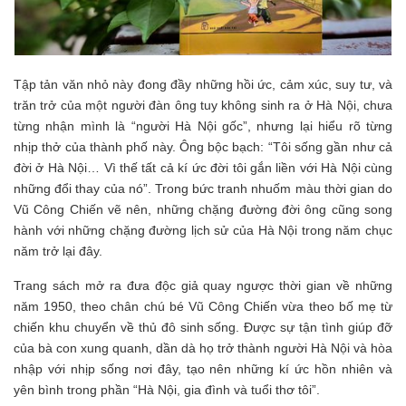
Tập tản văn nhỏ này đong đầy những hồi ức, cảm xúc, suy tư, và
trăn trở của một người đàn ông tuy không sinh ra ở Hà Nội, chưa
từng nhận mình là “người Hà Nội gốc”, nhưng lại hiểu rõ từng
nhịp thở của thành phố này. Ông bộc bạch: “Tôi sống gần như cả
đời ở Hà Nội… Vì thế tất cả kí ức đời tôi gắn liền với Hà Nội cùng
những đổi thay của nó”. Trong bức tranh nhuốm màu thời gian do
Vũ Công Chiến vẽ nên, những chặng đường đời ông cũng song
hành với những chặng đường lịch sử của Hà Nội trong năm chục
năm trở lại đây.
Trang sách mở ra đưa độc giả quay ngược thời gian về những
năm 1950, theo chân chú bé Vũ Công Chiến vừa theo bố mẹ từ
chiến khu chuyển về thủ đô sinh sống. Được sự tận tình giúp đỡ
của bà con xung quanh, dần dà họ trở thành người Hà Nội và hòa
nhập với nhịp sống nơi đây, tạo nên những kí ức hồn nhiên và
yên bình trong phần “Hà Nội, gia đình và tuổi thơ tôi”.