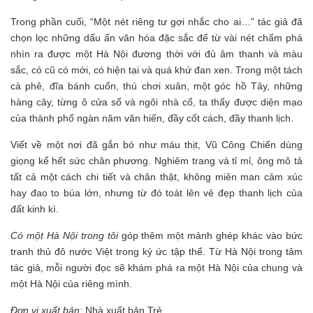
Trong phần cuối, “Một nét riêng tư gợi nhắc cho ai…” tác giả đã
chọn lọc những dấu ấn văn hóa đặc sắc để từ vài nét chấm phá
nhìn ra được một Hà Nội đương thời với đủ âm thanh và màu
sắc, có cũ có mới, có hiện tại và quá khứ đan xen. Trong một tách
cà phê, đĩa bánh cuốn, thú chơi xuân, một góc hồ Tây, những
hàng cây, từng ô cửa sổ và ngôi nhà cổ, ta thấy được diện mạo
của thành phố ngàn năm văn hiến, đầy cốt cách, đầy thanh lịch.
Viết về một nơi đã gắn bó như máu thịt, Vũ Công Chiến dùng
giọng kể hết sức chân phương. Nghiêm trang và tỉ mỉ, ông mô tả
tất cả một cách chi tiết và chân thật, không miên man cảm xúc
hay đao to búa lớn, nhưng từ đó toát lên vẻ đẹp thanh lịch của
đất kinh kì.
Có một Hà Nội trong tôi
góp thêm một mảnh ghép khác vào bức
tranh thủ đô nước Việt trong ký ức tập thể. Từ Hà Nội trong tâm
tác giả, mỗi người đọc sẽ khám phá ra một Hà Nội của chung và
một Hà Nội của riêng mình.
Đơn vị xuất bản:
Nhà xuất bản Trẻ