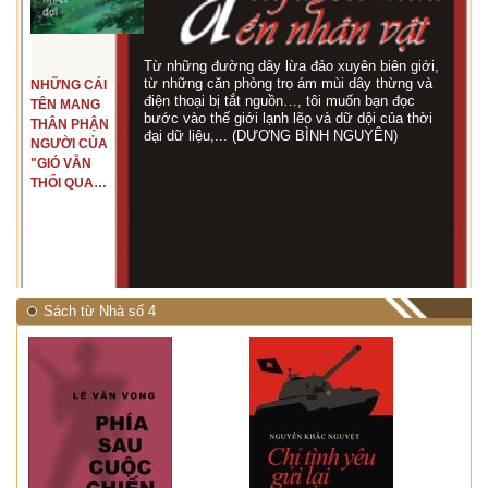
Từ những đường dây lừa đảo xuyên biên giới,
từ những căn phòng trọ ám mùi dây thừng và
NHỮNG CÁI
điện thoại bị tắt nguồn…, tôi muốn bạn đọc
TÊN MANG
bước vào thế giới lạnh lẽo và dữ dội của thời
THÂN PHẬN
đại dữ liệu,... (DƯƠNG BÌNH NGUYÊN)
NGƯỜI CỦA
"GIÓ VẪN
THỔI QUA
RỪNG
NHIỆT ĐỚI"
Sách từ Nhà số 4