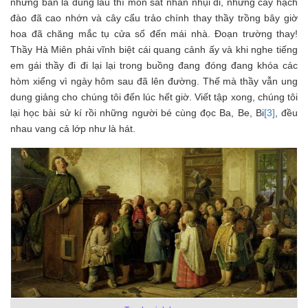
những bàn là dùng lâu thì mòn sát nhẵn nhụi đi, những cây hạch
đào đã cao nhớn và cây cẩu trảo chính thay thầy trồng bây giờ
hoa đã chăng mắc tụ cửa sổ đến mái nhà. Đoạn trường thay!
Thầy Hà Miên phải vĩnh biệt cái quang cảnh ấy và khi nghe tiếng
em gái thầy đi đi lại lại trong buồng đang đóng đang khóa các
hòm xiểng vì ngày hôm sau đã lên đường. Thế mà thầy vẫn ung
dung giảng cho chúng tôi đến lúc hết giờ. Viết tập xong, chúng tôi
lại học bài sử kí rồi những người bé cùng đọc Ba, Be, Bi
[3]
, đều
nhau vang cả lớp như là hát.