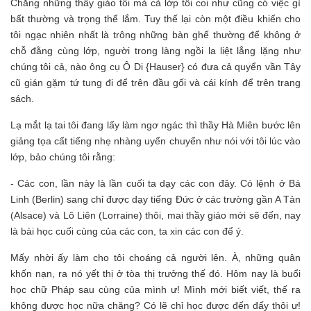
Chẳng những thầy giáo tôi mà cả lớp tôi coi như cũng có việc gì
bất thường và trọng thể lắm. Tuy thế lại còn một điều khiến cho
tôi ngạc nhiên nhất là trông những bàn ghế thường để không ở
chỗ đằng cùng lớp, người trong làng ngồi la liệt lẳng lặng như
chúng tôi cả, nào ông cụ Ô Di {Hauser} có đưa cả quyển vần Tây
cũ gián gặm tứ tung đi để trên đầu gối và cái kính để trên trang
sách.
Lạ mắt lạ tai tôi đang lấy làm ngơ ngác thì thầy Hà Miên bước lên
giảng tọa cất tiếng nhẹ nhàng uyển chuyển như nói với tôi lúc vào
lớp, bảo chúng tôi rằng:
- Các con, lần này là lần cuối ta dạy các con đây. Có lệnh ở Bá
Linh (Berlin) sang chỉ được dạy tiếng Đức ở các trường gần A Tản
(Alsace) và Lô Liên (Lorraine) thôi, mai thầy giáo mới sẽ đến, nay
là bài học cuối cùng của các con, ta xin các con để ý.
Mấy nhời ấy làm cho tôi choáng cả người lên. À, những quân
khốn nạn, ra nó yết thị ở tòa thị trưởng thế đó. Hôm nay là buổi
học chữ Pháp sau cùng của mình ư! Mình mới biết viết, thế ra
không được học nữa chăng? Có lẽ chỉ học được đến đấy thôi ư!