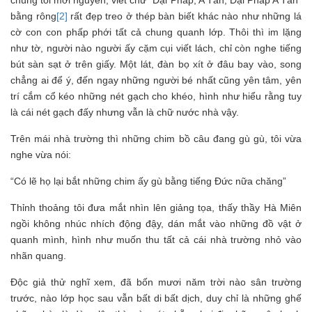
bằng rông
[2]
rất đẹp treo ở thép bàn biết khác nào như những lá
cờ con con phấp phới tất cả chung quanh lớp. Thôi thì im lặng
như tờ, người nào người ấy cặm cụi viết lách, chỉ còn nghe tiếng
bút sàn sạt ở trên giấy. Một lát, đàn bọ xít ở đâu bay vào, song
chẳng ai để ý, đến ngay những người bé nhất cũng yên tâm, yên
trí cắm cổ kéo những nét gạch cho khéo, hình như hiểu rằng tuy
là cái nét gạch đấy nhưng vẫn là chữ nước nhà vậy.
Trên mái nhà trường thì những chim bồ câu đang gù gù, tôi vừa
nghe vừa nói:
“Có lẽ họ lại bắt những chim ấy gù bằng tiếng Đức nữa chăng”
Thỉnh thoảng tôi đưa mắt nhìn lên giảng tọa, thấy thầy Hà Miên
ngồi không nhúc nhích động đậy, dán mắt vào những đồ vật ở
quanh mình, hình như muốn thu tất cả cái nhà trường nhỏ vào
nhãn quang.
Độc giả thử nghĩ xem, đã bốn mươi năm trời nào sân trường
trước, nào lớp học sau vẫn bất di bất dịch, duy chỉ là những ghế