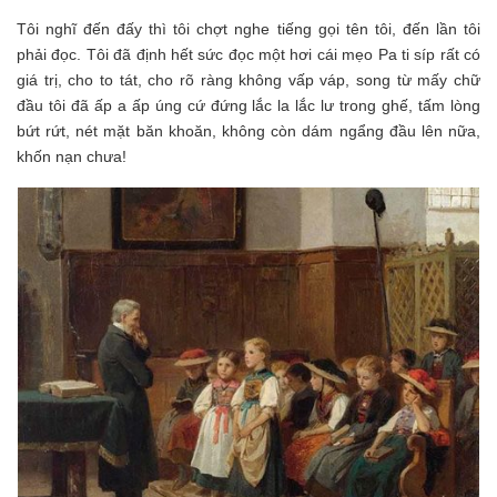
Tôi nghĩ đến đấy thì tôi chợt nghe tiếng gọi tên tôi, đến lần tôi
phải đọc. Tôi đã định hết sức đọc một hơi cái mẹo Pa ti síp rất có
giá trị, cho to tát, cho rõ ràng không vấp váp, song từ mấy chữ
đầu tôi đã ấp a ấp úng cứ đứng lắc la lắc lư trong ghế, tấm lòng
bứt rứt, nét mặt băn khoăn, không còn dám ngẩng đầu lên nữa,
khốn nạn chưa!