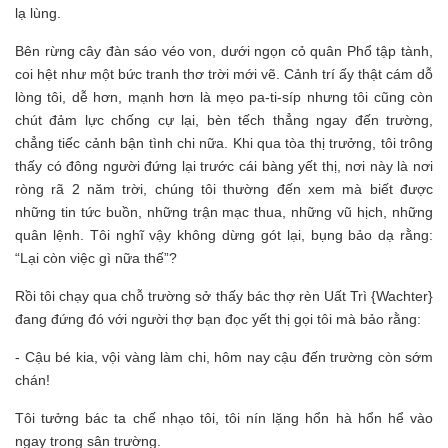
lạ lùng.
Bên rừng cây đàn sáo véo von, dưới ngọn cỏ quân Phổ tập tành,
coi hệt như một bức tranh thơ trời mới vẽ. Cảnh trí ấy thật cám dỗ
lòng tôi, dễ hơn, mạnh hơn là mẹo pa-ti-síp nhưng tôi cũng còn
chút đảm lực chống cự lại, bèn tếch thẳng ngay đến trường,
chẳng tiếc cảnh bận tình chi nữa. Khi qua tòa thị trưởng, tôi trông
thấy có đông người đứng lại trước cái bàng yết thị, nơi này là nơi
ròng rã 2 năm trời, chúng tôi thường đến xem mà biết được
những tin tức buồn, những trận mạc thua, những vũ hịch, những
quân lệnh. Tôi nghĩ vậy không dừng gót lại, bụng bảo dạ rằng:
“Lại còn việc gì nữa thế”?
Rồi tôi chạy qua chỗ trường sở thấy bác thợ rèn Uất Trì {Wachter}
đang đứng đó với người thợ bạn đọc yết thị gọi tôi mà bảo rằng:
- Cậu bé kia, vội vàng làm chi, hôm nay cậu đến trường còn sớm
chán!
Tôi tưởng bác ta chế nhạo tôi, tôi nín lặng hổn hà hổn hể vào
ngay trong sân trường.