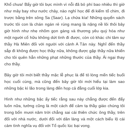
Khổ chưa! Bấy giờ tôi bực mình vì nỗi đã bỏ phí bao nhiêu thì giờ
như mây bay như nước chảy, nào nghỉ học để đi kiếm tổ chim, đi
trược bằng trên sông Sa (Saar). Lạ chửa kìa! Những quyển sách
trước tôi con là chán ngán rẻ rúng mang là nặng nề lôi thôi bây
giờ hình như nhẹ nhõm gọn gàng và thương yêu quý hóa như
một người cố hữu không dứt tình đi được, còn có khác chi tâm sự
thầy Hà Miên đối với người với cảnh A Tản này. Nghĩ đến thầy
sắp đi không được học thầy nữa, không được gặp thầy nữa khiến
cho tôi quên hẳn những phạt những thước của thầy. Ái ngại thay
cho thầy.
Bây giờ tôi mới biết thầy mặc lễ phục là để tỏ lòng mến tiếc buổi
học cuối cùng, mà cũng đến bây giờ tôi mới hiểu tại làm sao
những bậc kì lão trong làng đến họp cả đằng cuối lớp kia.
Hình như những bậc ấy tiếc rằng sau này chẳng được đến đấy
luôn nữa, tưởng cũng là một cách để cảm tạ thầy giáo chúng tôi
trong bốn mươi năm trời chẳng sai cái thiên chức ông thầy, trên
đối với nhà nước, dưới đối với dân làng và một cách biểu lộ cái
cảm tình nghĩa vụ đối với Tổ quốc lúc bại vong.