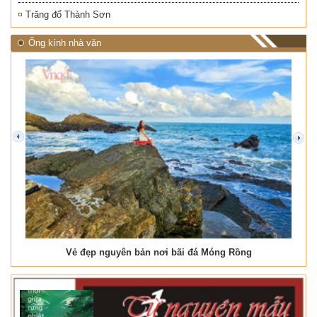
Trăng đổ Thành Sơn
Ống kính nhà văn
prev
next
Vẻ đẹp nguyên bản nơi bãi đá Móng Rồng