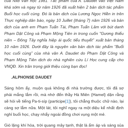
của Nxb Văn học 1981. Tác phẩm của A. Daudet vào Việt Nam
khá sớm và ngay từ
năm
1926 đã xuất hiện 2 bản dịch tác phẩm
Buổi học cuối cùng. Đó là bản dịch của Lương Ngọc Hiền in trên
Thực nghiệp dân báo, ngày 10 Juillet {tháng 7} năm 1926 và bản
dịch của anh em Phạm Tuấn Tài, Phạm Tuấn Lâm với bút danh
Phạm Dật Công và Phạm Mộng Tiên in trong cuốn "Gương thiếu
niên – Đông Tây nghĩa hiệp ái quốc tiểu thuyết" xuất bản tháng
10 năm 1926. Dưới đây là nguyên văn bản dịch tác phẩm “Buổi
học cuối cùng” của nhà văn A. Daudet do Phạm Dật Công và
Phạm Mộng Tiên dịch
do nhà nghiên cứu Lí Học cung cấp cho
VNQĐ. Xin trân trọng giới thiệu cùng bạn đọc!
.ALPHONSE DAUDET
Sáng hôm ấy, muộn quá không đi nhà trường được, tôi đã sợ
phải mắng lắm rồi, mà nhớ đến thầy Hà Miên {Hamel} dặn rằng
sẽ hỏi về tiếng Pa-ti-síp (participe
[1]
), tôi chẳng thuộc chữ nào, lại
càng sợ lắm nữa. Một lát, tôi nghĩ ngay ra một diệu kế nhất định
nghỉ buổi học, chạy nhẩy ngoài đồng chơi vụng một mẻ.
Gió lặng khí hòa, trời quang mây tạnh, thật là ấm áp và sáng sủa