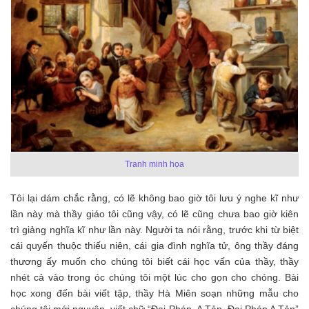
Tranh minh họa
Tôi lại dám chắc rằng, có lẽ không bao giờ tôi lưu ý nghe kĩ như
lần này mà thầy giáo tôi cũng vậy, có lẽ cũng chưa bao giờ kiên
trì giảng nghĩa kĩ như lần này. Người ta nói rằng, trước khi từ biệt
cái quyến thuộc thiếu niên, cái gia đình nghĩa tử, ông thầy đáng
thương ấy muốn cho chúng tôi biết cái học vấn của thầy, thầy
nhét cả vào trong óc chúng tôi một lúc cho gọn cho chóng. Bài
học xong đến bài viết tập, thầy Hà Miên soạn những mẫu cho
chúng tôi mới nguyên, viết chữ “Đại Pháp, A Tản, Đại Pháp A Tản”