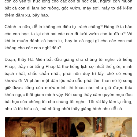
con có yên trí nức lòng cho các con đi học đâu, người còn muốn
bắt cá con đi làm bờ ruộng, góc vườn, máy sợi, máy tơ để kiếm
thêm dăm xu, bảy hào.
Chính ta nữa, dễ ta không có điều tự trách chăng? Đáng lẽ ta bảo
các con học, ta lại chả sai các con đi tưới vườn cho ta đó ư? Và
khi ta muốn đánh cá bạch lư, hay ta có ngại gì cho các con mà
không cho các con nghỉ đâu?...
Đoạn, thầy Hà Miên bắt đầu giảng cho chúng tôi nghe về tiếng
Pháp, thầy nói tiếng Pháp là thứ tiếng lịch sự nhất thế giới, minh
bạch nhất, chắc chắn nhất, phải nên duy trì lấy, chớ có vong
khước đi. Vì phàm một dân tộc nào dẫu phải lầm than nô lệ song
giữ được tiếng của nước mình thì khác nào như giữ được thìa
khóa ngục thất giam mình vậy. Nói xong thầy cầm quyển mẹo đọc
bài học của chúng tôi cho chúng tôi nghe. Tôi rất lấy làm lạ rằng,
như là tôi hiểu cả, mà những nhời thầy giảng hình như dễ cả.