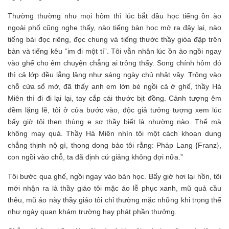
Thường thường như mọi hôm thì lúc bắt đầu học tiếng ồn ào
ngoài phố cũng nghe thấy, nào tiếng bàn học mở ra đậy lại, nào
tiếng bài đọc riêng, đọc chung và tiếng thước thầy gióa đập trên
bàn và tiếng kêu “im đi một tí”. Tôi vẫn nhân lúc ồn ào ngồi ngay
vào ghế cho êm chuyện chẳng ai trông thấy. Song chính hôm đó
thì cả lớp đều lẳng lặng như sáng ngày chủ nhật vậy. Trông vào
chỗ cửa sổ mở, đã thấy anh em lớn bé ngồi cả ở ghế, thầy Hà
Miên thì đi đi lại lại, tay cắp cái thước bịt đồng. Cảnh tượng êm
đềm lặng lẽ, tôi ở cửa bước vào, độc giả tưởng tượng xem lúc
bấy giờ tôi thẹn thùng e sợ thầy biết là nhường nào. Thế mà
không may quá. Thầy Hà Miên nhìn tôi một cách khoan dung
chẳng thịnh nộ gì, thong dong bảo tôi rằng: Pháp Lang {Franz},
con ngồi vào chỗ, ta đã định cứ giảng không đợi nữa.”
Tôi bước qua ghế, ngồi ngay vào bàn học. Bấy giờ hơi lại hồn, tôi
mới nhận ra là thầy giáo tôi mặc áo lễ phục xanh, mũ quả cầu
thêu, mũ áo này thầy giáo tôi chỉ thường mặc những khi trọng thể
như ngày quan khám trường hay phát phần thưởng.