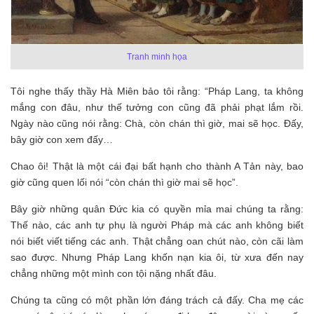
Tranh minh họa
Tôi nghe thấy thầy Hà Miên bảo tôi rằng: “Pháp Lang, ta không
mắng con đâu, như thế tưởng con cũng đã phải phạt lắm rồi.
Ngày nào cũng nói rằng: Chà, còn chán thì giờ, mai sẽ học. Đấy,
bây giờ con xem đấy…
Chao ôi! Thật là một cái đại bất hạnh cho thành A Tản này, bao
giờ cũng quen lối nói “còn chán thì giờ mai sẽ học”.
Bây giờ những quân Đức kia có quyền mỉa mai chúng ta rằng:
Thế nào, các anh tự phụ là người Pháp mà các anh không biết
nói biết viết tiếng các anh. Thật chẳng oan chút nào, còn cãi làm
sao được. Nhưng Pháp Lang khốn nạn kia ôi, từ xưa đến nay
chẳng những một mình con tội nặng nhất đâu.
Chúng ta cũng có một phần lớn đáng trách cả đấy. Cha mẹ các