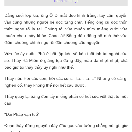
Tranh minh họa
Đằng cuối lớp kia, ông Ô Di mắt đeo kính trắng, tay cầm quyển
vần cùng những người bé đọc từng chữ. Tiếng ông cụ đọc thổn
thức nghe rõ lạ tai. Chúng tôi vừa muốn mỉm miệng cười vừa
muốn chau mày khóc. Chao ôi! Bỗng đâu đồng hồ nhà thờ vừa
điểm chuông chính ngọ rồi đến chuông cầu nguyện.
Vừa lúc ấy quân Phổ ở bãi tập kéo về kèn thổi inh tai ngoài cửa
sổ. Thầy Hà Miên ở giảng tọa đứng dậy, mầu da nhợt nhạt, chả
bao giờ tôi thấy thầy uy nghi như thế.
Thầy nói: Hỡi các con, hỡi các con… ta… ta….” Nhưng có cái gì
nghẹn cổ, thầy không thể nói hết câu được.
Thầy quay lại bảng đen lấy miếng phấn cố hết sức viết thật to một
câu
“Đại Pháp vạn tuế”
Đoạn thầy đứng nguyên đấy đầu gục vào tường chẳng nói gì, giơ