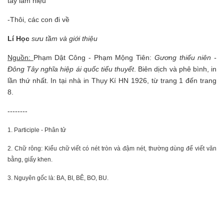
tay làm hiệu
-Thôi, các con đi về
Lí Học
sưu tầm và giới thiệu
Nguồn:
Phạm Dật Công - Phạm Mộng Tiên:
Gương thiếu niên -
Đông Tây nghĩa hiệp ái quốc tiểu thuyết
. Biên dịch và phê bình, in
lần thứ nhất. In tại nhà in Thụy Kí HN 1926, từ trang 1 đến trang
8.
--------
1.
Participle - Phân tử
2.
Chữ rông: Kiểu chữ viết có nét tròn và đậm nét, thường dùng để viết văn
bằng, giấy khen.
3.
Nguyên gốc là: BA, BI, BÊ, BO, BU.