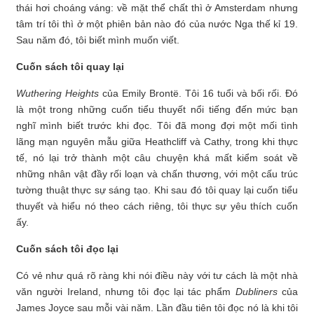
thái hơi choáng váng: về mặt thể chất thì ở Amsterdam nhưng
tâm trí tôi thì ở một phiên bản nào đó của nước Nga thế kỉ 19.
Sau năm đó, tôi biết mình muốn viết.
Cuốn sách tôi quay lại
Wuthering Heights
của Emily Brontë. Tôi 16 tuổi và bối rối. Đó
là một trong những cuốn tiểu thuyết nổi tiếng đến mức bạn
nghĩ mình biết trước khi đọc. Tôi đã mong đợi một mối tình
lãng mạn nguyên mẫu giữa Heathcliff và Cathy, trong khi thực
tế, nó lại trở thành một câu chuyện khá mất kiểm soát về
những nhân vật đầy rối loạn và chấn thương, với một cấu trúc
tường thuật thực sự sáng tạo. Khi sau đó tôi quay lại cuốn tiểu
thuyết và hiểu nó theo cách riêng, tôi thực sự yêu thích cuốn
ấy.
Cuốn sách tôi đọc lại
Có vẻ như quá rõ ràng khi nói điều này với tư cách là một nhà
văn người Ireland, nhưng tôi đọc lại tác phẩm
Dubliners
của
James Joyce sau mỗi vài năm. Lần đầu tiên tôi đọc nó là khi tôi