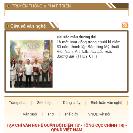
TRUYỀN THÔNG & PHÁT TRIỂN
Cửa sổ văn nghệ
Hai sắc màu đương đại
 có
Là một hoạt động trong chuỗi kỉ niệm
 ơn
60 năm thành lập Bảo tàng Mỹ thuật
Việt Nam, Art Talk:
Hai sắc màu
HÀ)
đương đại
(THÙY CHI)
Trang nhất
Giới thiệu
Dòng chảy
Bình luận văn nghệ
Văn xuôi
Thơ
Thế giới
VNQĐ kết nối
TẠP CHÍ VĂN NGHỆ QUÂN ĐỘI ĐIỆN TỬ - TỔNG CỤC CHÍNH TRỊ -
QĐND VIỆT NAM