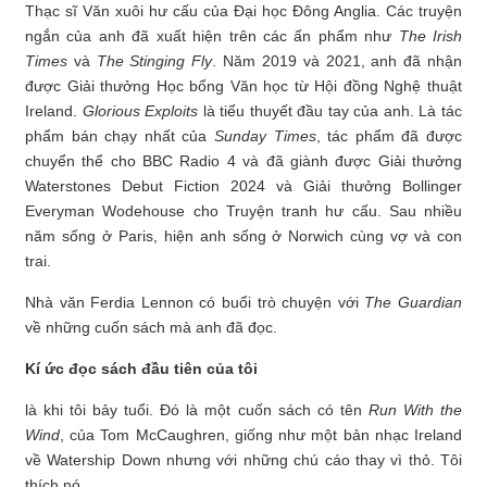
Thạc sĩ Văn xuôi hư cấu của Đại học Đông Anglia. Các truyện
ngắn của anh đã xuất hiện trên các ấn phẩm như
The Irish
Times
và
The Stinging Fly
. Năm 2019 và 2021, anh đã nhận
được Giải thưởng Học bổng Văn học từ Hội đồng Nghệ thuật
Ireland.
Glorious Exploits
là tiểu thuyết đầu tay của anh. Là tác
phẩm bán chạy nhất của
Sunday Times
, tác phẩm đã được
chuyển thể cho BBC Radio 4 và đã giành được Giải thưởng
Waterstones Debut Fiction 2024 và Giải thưởng Bollinger
Everyman Wodehouse cho Truyện tranh hư cấu. Sau nhiều
năm sống ở Paris, hiện anh sống ở Norwich cùng vợ và con
trai.
Nhà văn Ferdia Lennon có buổi trò chuyện với
The Guardian
về những cuốn sách mà anh đã đọc.
Kí ức đọc sách đầu tiên của tôi
là khi tôi bảy tuổi. Đó là một cuốn sách có tên
Run With the
Wind
, của Tom McCaughren, giống như một bản nhạc Ireland
về Watership Down nhưng với những chú cáo thay vì thỏ. Tôi
thích nó.