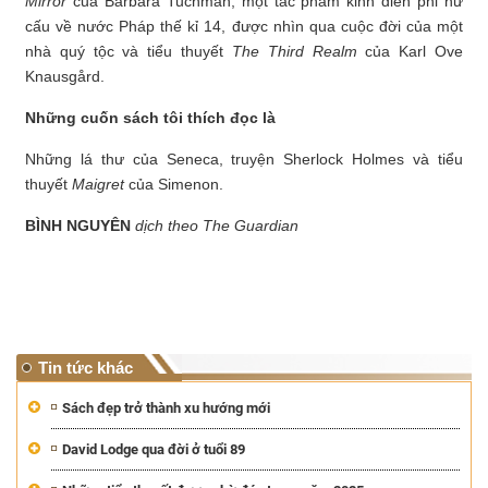
Mirror
của Barbara Tuchman, một tác phẩm kinh điển phi hư
cấu về nước Pháp thế kỉ 14, được nhìn qua cuộc đời của một
nhà quý tộc và tiểu thuyết
The Third Realm
của Karl Ove
Knausgård.
Những cuốn sách tôi thích đọc là
Những lá thư của Seneca, truyện Sherlock Holmes và tiểu
thuyết
Maigret
của Simenon.
BÌNH NGUYÊN
dịch theo The Guardian
Tin tức khác
Sách đẹp trở thành xu hướng mới
David Lodge qua đời ở tuổi 89