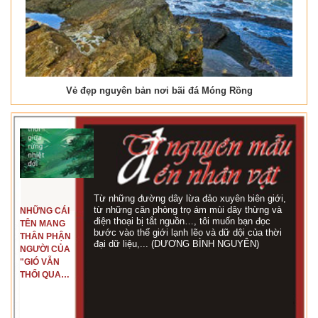
Vẻ đẹp nguyên bản nơi bãi đá Móng Rồng
Từ những đường dây lừa đảo xuyên biên giới,
từ những căn phòng trọ ám mùi dây thừng và
NHỮNG CÁI
điện thoại bị tắt nguồn…, tôi muốn bạn đọc
TÊN MANG
bước vào thế giới lạnh lẽo và dữ dội của thời
THÂN PHẬN
đại dữ liệu,... (DƯƠNG BÌNH NGUYÊN)
NGƯỜI CỦA
"GIÓ VẪN
THỔI QUA
RỪNG
NHIỆT ĐỚI"