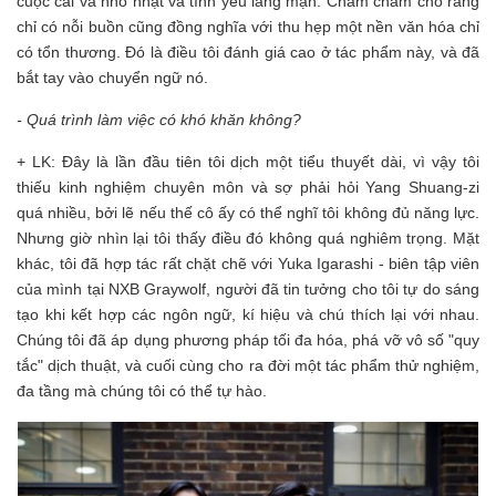
cuộc cãi vã nhỏ nhặt và tình yêu lãng mạn. Chăm chăm cho rằng
chỉ có nỗi buồn cũng đồng nghĩa với thu hẹp một nền văn hóa chỉ
có tổn thương. Đó là điều tôi đánh giá cao ở tác phẩm này, và đã
bắt tay vào chuyển ngữ nó.
- Quá trình làm việc có khó khăn không?
+ LK: Đây là lần đầu tiên tôi dịch một tiểu thuyết dài, vì vậy tôi
thiếu kinh nghiệm chuyên môn và sợ phải hỏi Yang Shuang-zi
quá nhiều, bởi lẽ nếu thế cô ấy có thể nghĩ tôi không đủ năng lực.
Nhưng giờ nhìn lại tôi thấy điều đó không quá nghiêm trọng. Mặt
khác, tôi đã hợp tác rất chặt chẽ với Yuka Igarashi - biên tập viên
của mình tại NXB Graywolf, người đã tin tưởng cho tôi tự do sáng
tạo khi kết hợp các ngôn ngữ, kí hiệu và chú thích lại với nhau.
Chúng tôi đã áp dụng phương pháp tối đa hóa, phá vỡ vô số "quy
tắc" dịch thuật, và cuối cùng cho ra đời một tác phẩm thử nghiệm,
đa tầng mà chúng tôi có thể tự hào.