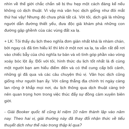
nhìn về thế giới chắc chắn sẽ bị thu hẹp một cách đáng kể nếu
không có dịch thuật. Vì vậy mà văn học dịch giống như đôi mắt
thứ hai vậy! Nhưng đó chưa phải tất cả. Với tôi, dịch giả là những
người dẫn đường thiết yếu, đưa độc giả khám phá những con
đường gập ghềnh của các vùng đất xa lạ.
+ LK: Tôi thấy du lịch theo nghĩa đơn giản nhất khá là nhàm chán,
bởi ngay cả đã tìm hiểu kĩ thì khi ở một nơi xa lạ, ta vẫn rất dễ rơi
vào chiếc bẫy của chủ nghĩa tư bản và vô tình góp phần vào vòng
xoáy bóc lột ấy. Đối với tôi, hình thức du lịch tốt nhất là đi cùng
một người bạn am hiểu điểm đến và có thể cung cấp bối cảnh,
những gì đã qua và các câu chuyện thú vị. Văn học dịch cũng
giống như người bạn ấy. Với căng thẳng địa chính trị ngày càng
lan rộng ở khắp mọi nơi, du lịch thông qua dịch thuật càng trở
nên quan trọng hơn trong việc thúc đẩy sự đồng cảm xuyên biên
giới.
- Giải Booker quốc tế cũng kỉ niệm 10 năm thành lập vào năm
nay. Theo hai vị, giải thưởng này đã thay đổi nhận thức về tiểu
thuyết dịch như thế nào trong thập kỉ qua?