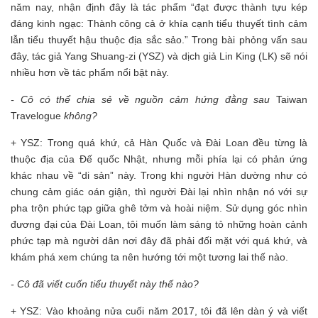
năm nay, nhận định đây là tác phẩm “đạt được thành tựu kép
đáng kinh ngạc: Thành công cả ở khía cạnh tiểu thuyết tình cảm
lẫn tiểu thuyết hậu thuộc địa sắc sảo.” Trong bài phỏng vấn sau
đây, tác giả Yang Shuang-zi (YSZ) và dịch giả Lin King (LK) sẽ nói
nhiều hơn về tác phẩm nổi bật này.
- Cô có thể chia sẻ về nguồn cảm hứng đằng sau
Taiwan
Travelogue
không?
+ YSZ: Trong quá khứ, cả Hàn Quốc và Đài Loan đều từng là
thuộc địa của Đế quốc Nhật, nhưng mỗi phía lại có phản ứng
khác nhau về “di sản” này. Trong khi người Hàn dường như có
chung cảm giác oán giận, thì người Đài lại nhìn nhận nó với sự
pha trộn phức tạp giữa ghê tởm và hoài niệm. Sử dụng góc nhìn
đương đại của Đài Loan, tôi muốn làm sáng tỏ những hoàn cảnh
phức tạp mà người dân nơi đây đã phải đối mặt với quá khứ, và
khám phá xem chúng ta nên hướng tới một tương lai thế nào.
- Cô đã viết cuốn tiểu thuyết này thế nào?
+ YSZ: Vào khoảng nửa cuối năm 2017, tôi đã lên dàn ý và viết