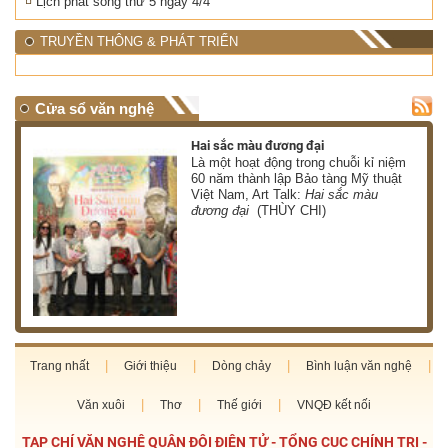
Lịch phát sóng thứ 5 ngày 4/4
TRUYỀN THÔNG & PHÁT TRIỂN
Cửa sổ văn nghệ
Hai sắc màu đương đại
 có
Là một hoạt động trong chuỗi kỉ niệm
 ơn
60 năm thành lập Bảo tàng Mỹ thuật
Việt Nam, Art Talk:
Hai sắc màu
HÀ)
đương đại
(THÙY CHI)
Trang nhất
Giới thiệu
Dòng chảy
Bình luận văn nghệ
Văn xuôi
Thơ
Thế giới
VNQĐ kết nối
TẠP CHÍ VĂN NGHỆ QUÂN ĐỘI ĐIỆN TỬ - TỔNG CỤC CHÍNH TRỊ -