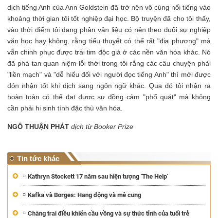
dịch tiếng Anh của Ann Goldstein đã trở nên vô cùng nổi tiếng vào
khoảng thời gian tôi tốt nghiệp đại học. Bộ truyện đã cho tôi thấy,
vào thời điểm tôi đang phân vân liệu có nên theo đuổi sự nghiệp
văn học hay không, rằng tiểu thuyết có thể rất "địa phương" mà
vẫn chinh phục được trái tim độc giả ở các nền văn hóa khác. Nó
đã phá tan quan niệm lỗi thời trong tôi rằng các câu chuyện phải
"liền mạch" và "dễ hiểu đối với người đọc tiếng Anh" thì mới được
đón nhận tốt khi dịch sang ngôn ngữ khác. Qua đó tôi nhận ra
hoàn toàn có thể đạt được sự đồng cảm "phổ quát" mà không
cần phải hi sinh tính đặc thù văn hóa.
NGÔ THUẬN PHÁT
dịch từ Booker Prize
Tin tức khác
Kathryn Stockett 17 năm sau hiện tượng ‘The Help’
Kafka và Borges: Hang động và mê cung
Chàng trai điều khiển cầu vồng và sự thức tỉnh của tuổi trẻ