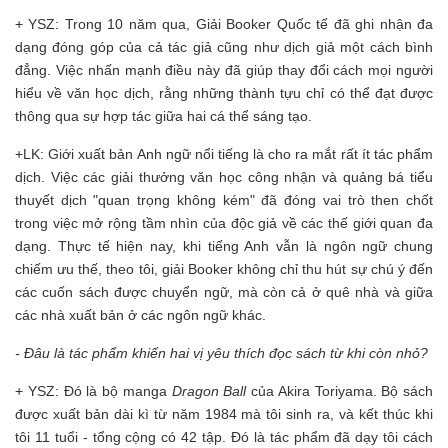
+ YSZ: Trong 10 năm qua, Giải Booker Quốc tế đã ghi nhận đa
dạng đóng góp của cả tác giả cũng như dịch giả một cách bình
đẳng. Việc nhấn mạnh điều này đã giúp thay đổi cách mọi người
hiểu về văn học dịch, rằng những thành tựu chỉ có thể đạt được
thông qua sự hợp tác giữa hai cá thể sáng tạo.
+LK: Giới xuất bản Anh ngữ nổi tiếng là cho ra mắt rất ít tác phẩm
dịch. Việc các giải thưởng văn học công nhận và quảng bá tiểu
thuyết dịch "quan trọng không kém" đã đóng vai trò then chốt
trong việc mở rộng tầm nhìn của độc giả về các thế giới quan đa
dạng. Thực tế hiện nay, khi tiếng Anh vẫn là ngôn ngữ chung
chiếm ưu thế, theo tôi, giải Booker không chỉ thu hút sự chú ý đến
các cuốn sách được chuyển ngữ, mà còn cả ở quê nhà và giữa
các nhà xuất bản ở các ngôn ngữ khác.
- Đâu là tác phẩm khiến hai vị yêu thích đọc sách từ khi còn nhỏ?
+ YSZ: Đó là bộ manga
Dragon Ball
của Akira Toriyama. Bộ sách
được xuất bản dài kì từ năm 1984 mà tôi sinh ra, và kết thúc khi
tôi 11 tuổi - tổng cộng có 42 tập. Đó là tác phẩm đã dạy tôi cách