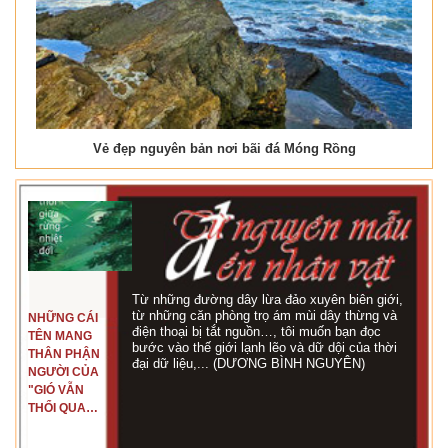
Vẻ đẹp nguyên bản nơi bãi đá Móng Rồng
Từ những đường dây lừa đảo xuyên biên giới,
từ những căn phòng trọ ám mùi dây thừng và
NHỮNG CÁI
điện thoại bị tắt nguồn…, tôi muốn bạn đọc
TÊN MANG
bước vào thế giới lạnh lẽo và dữ dội của thời
THÂN PHẬN
đại dữ liệu,... (DƯƠNG BÌNH NGUYÊN)
NGƯỜI CỦA
"GIÓ VẪN
THỔI QUA
RỪNG
NHIỆT ĐỚI"