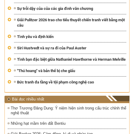
Sự trỗi dậy của của các gia đình văn chương
Giải Pulitzer 2026 trao cho tiểu thuyết chiến tranh viết bằng một
câu
Tình yêu và định kiến
Siri Hustvedt và sự ra đi của Paul Auster
Tình bạn đặc biệt giữa Nathaniel Hawthorne và Herman Melville
"Thú hoang" và bản thể bị che giấu
Bức tranh đa tầng về tội phạm công nghệ cao
Bài đọc nhiều nhất
Thơ Trương Đăng Dung: Ý niệm hiện sinh trong cấu trúc chỉnh thể
nghệ thuật
Những hạt mầm trên đất Bentiu
Giải Booker 2026: Cảm động, kì dị và phức tạp