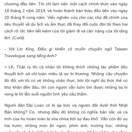
chương đầu tiên. Tôi chỉ làm việc một cách chính thức vào ngày
18 tháng 2 năm 2019, và hoàn thành bản thảo đầu tiên vào ngày
20 tháng 8 cùng năm. Việc nghiên cứu cho các chủ đề chính của
tiểu thuyết về du lịch và ẩm thực đã thay đổi cuộc đời tôi theo hai
cách rõ rệt: tiền tiết kiệm của tôi giảm đi và cân nặng của tôi tăng
lên
. (Cười).
- Với Lin King, Điều gì khiến cô muốn chuyển ngữ
Taiwan
Travelogue
sang tiếng Anh?
+
LK: Thật ra thì cá nhân tôi không thích những tác phẩm tiểu
thuyết lịch sử chỉ toàn miêu tả sự bi thương. Những câu chuyện
đó đối với tôi có vẻ không chân thực, bởi tôi nghĩ dù thời thế có
khó khăn đến đâu, thì con người vẫn luôn tìm được những tia hi
vọng le lói lẫn suối nguồn tình yêu sâu thẳm.
Người dân Đài Loan có bị áp bức và ngược đãi dưới thời Nhật
Bản không? Có, nhưng điều đó không có nghĩa bản sắc và cá
tính của họ hoàn toàn bị xóa nhòa bởi sự đau khổ. Vẫn còn đó sự
hài hước, những món ăn ngon, phim ảnh, trường học, những