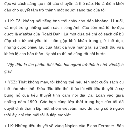
đọc và cách sáng tạo một câu chuyện là thế nào. Nó là điểm khởi
đầu cho quyết tâm trở thành một người sáng tạo của tôi.
+ LK: Tôi không nói tiếng Anh trôi chảy cho đến khoảng 11 tuổi,
và một trong những cuốn sách tiếng Anh đầu tiên mà tôi tự đọc
được là
Matilda
của Roald Dahl. Là một đứa trẻ chỉ có sách để bù
đắp cho tứ chi yếu ớt, luôn gặp khó khăn trong giờ thể dục,
những cuộc phiêu lưu của Matilda vừa mang lại sự thích thú vừa
khích lệ cho bản thân. Ngoài ra thì nó cũng rất hài hước!
- Vậy đâu là tác phẩm thôi thúc hai người trở thành nhà văn/dịch
giả?
+ YSZ: Thật không may, tôi không thể nêu tên một cuốn sách cụ
thể nào như thế. Điều đầu tiên thôi thúc tôi viết tiểu thuyết là sự
bùng nổ của tiểu thuyết tình cảm nội địa Đài Loan vào giữa
những năm 1990. Các bạn cùng lớp thời trung học của tôi đã
quyết định thành lập một nhóm viết văn, mặc dù trong số 5 người
thời ấy, chỉ còn mỗi tôi là tiếp tục viết.
+ LK: Những tiểu thuyết về vùng Naples của Elena Ferrante. Bản