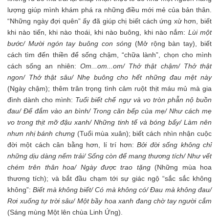
lượng giúp mình khám phá ra những điều mới mẻ của bản thân.
“Những ngày đợi quên” ấy đã giúp chị biết cách ứng xử hơn, biết
khi nào tiến, khi nào thoái, khi nào buông, khi nào nắm:
Lùi một
bước/ Mười ngón tay buông con sóng
(Mở rộng bàn tay), biết
cách tìm đến thiền để sống chậm, “chữa lành”, chọn cho mình
cách sống an nhiên:
Om...om...om/ Thở thật chậm/ Thở thật
ngon/ Thở thật sâu/ Nhẹ buông cho hết những đau mệt này
(Ngày chậm); thêm trân trọng tình cảm ruột thịt máu mủ mà gia
đình dành cho mình:
Tuổi biết chế ngự và vo tròn phẫn nộ buồn
đau/ Để đắm vào an bình/ Trong căn bếp của mẹ/ Như cách mẹ
vo trong thịt mỡ đậu xanh/ Những tinh tế và bóng bẩy/ Làm nên
nhưn nhị bánh chưng
(Tuổi mùa xuân); biết cách nhìn nhận cuộc
đời một cách cân bằng hơn, lí trí hơn:
Bởi đời sống không chỉ
những dịu dàng nếm trải/ Sống còn để mang thương tích/ Như vết
chém trên thân hoa/ Ngày được trao tặng
(Những mùa hoa
thương tích); và bắt đầu chạm tới sự giác ngộ “sắc sắc không
không”:
Biết mà không biết/ Có mà không có/ Đau mà không đau/
Rơi xuống tự trời sâu/ Một bầy hoa xanh đang chờ tay người cắm
(Sáng mùng Một lên chùa Linh Ứng).