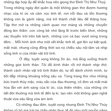
những tập hợp ấy để khắc hoạ nên giọng thơ Đinh Thị Như Thuý.
Trong những ngày đợi quên là một không gian thơ đượm hương
nhạc của kí ức và cảm xúc tinh tế, nơi nỗi đau và tổn thương
không còn là gánh nặng, mà trở thành chất liệu để thăng hoa.
Tập thơ mở ra những cảnh quan mơ màng và những chuyển
động âm thầm: con còng bé nhỏ lặng lẽ trước biển khơi, những
xác thuyền trôi trên bãi lạnh, những con cá bạc vượt sóng trong
đêm… Mỗi hình ảnh như một vết khắc tinh tế, gợi lên sự kiệt quệ,
mất mát, nhưng cũng đồng thời soi rọi chiều sâu nội tâm và nhịp
sống tinh vi của nhân vật trữ tình.
Ở đây, tuyệt vọng không ồn ào, mà lắng xuống thành
những giọt bình thản:
Tôi đã bình thản rồi trở thành nhịp thở
,
thành cách nhân vật trữ tình thăm dò, tự dỗ dành chính mình, tự
bồi đắp những khoảng trống sâu xa. Từng trang thơ như những
bức tranh thủy mặc, màu sắc của đau thương, cô đơn và mất mát
hòa lẫn với ánh sáng của kí ức, của thiên nhiên, của những chi
tiết đời thường mà tinh tế đến lạ kì, tạo nên một không gian nghệ
thuật vừa sâu lắng vừa ám ảnh.
Có những đau đớn, tuyệt vọng nhưng Đinh Thị Như Thúy
không rũ bỏ mà trái lại chấp nhận thực tế đó như một nguồn năng