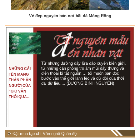
Vẻ đẹp nguyên bản nơi bãi đá Móng Rồng
Từ những đường dây lừa đảo xuyên biên giới,
từ những căn phòng trọ ám mùi dây thừng và
NHỮNG CÁI
điện thoại bị tắt nguồn…, tôi muốn bạn đọc
TÊN MANG
bước vào thế giới lạnh lẽo và dữ dội của thời
THÂN PHẬN
đại dữ liệu,... (DƯƠNG BÌNH NGUYÊN)
NGƯỜI CỦA
"GIÓ VẪN
THỔI QUA
RỪNG
NHIỆT ĐỚI"
Đặt mua tạp chí Văn nghệ Quân đội