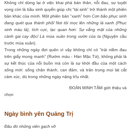
Không chỉ dừng lại ở việc khai phá bản thân, nỗi đau, sự tuyệt
vọng còn là bầu sinh quyển giúp chị “tái sinh” trở thành một phiên
bản khác của mình. Một phiên bản “xanh” hơn
Cơn bão phục sinh
đang quét qua thành phố/ Nơi tôi mọc lên những lá xanh (Phục
sinh màu lá), tích cực, lạc quan hơn: Sự vắng mặt của những
cành gai cay độc/ Là mùa xuân trong vườn của ta
(Nguyện cầu
trước mùa xuân).
Trong những ngày đợi quên vì vậy không chỉ có “trải niềm đau
trên giấy mong manh” (Rướm máu - Hàn Mặc Tử), không phải là
sự kết thúc của nỗi buồn mà còn là sự khởi đầu của một cách
sống mới: sống chân thành, can đảm, và trân trọng mọi lát cắt
cảm xúc, dù trong những ngày nặng trĩu nhất.
ĐOÀN MINH TÂM giới thiệu và
chọn
Ngày bình yên Quảng Trị
Đâu đó những viên gạch vỡ