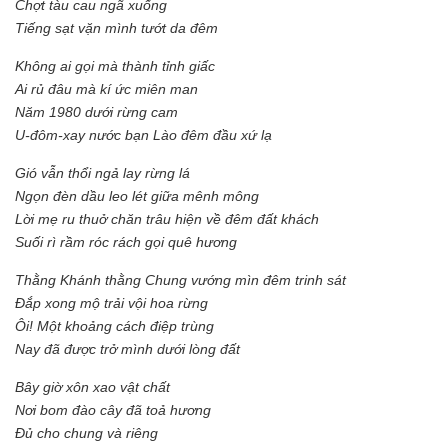
Chợt tàu cau ngã xuống
Tiếng sạt vặn mình tướt da đêm
Không ai gọi mà thành tỉnh giấc
Ai rủ đâu mà kí ức miên man
Năm 1980 dưới rừng cam
U-đôm-xay nước bạn Lào đêm đầu xứ lạ
Gió vẫn thổi ngả lay rừng lá
Ngọn đèn dầu leo lét giữa mênh mông
Lời mẹ ru thuở chăn trâu hiện về đêm đất khách
Suối rì rầm róc rách gọi quê hương
Thằng Khánh thằng Chung vướng mìn đêm trinh sát
Đắp xong mộ trải vội hoa rừng
Ôi! Một khoảng cách điệp trùng
Nay đã được trở mình dưới lòng đất
Bây giờ xôn xao vật chất
Nơi bom đào cây đã toả hương
Đủ cho chung và riêng