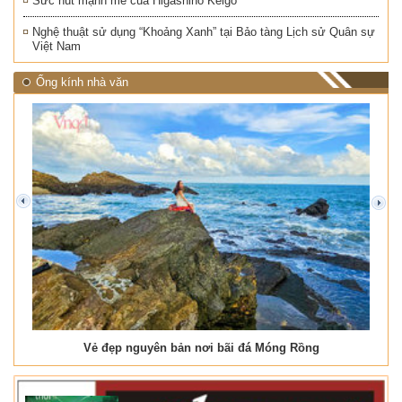
Sức hút mạnh mẽ của Higashino Keigo
Nghệ thuật sử dụng “Khoảng Xanh” tại Bảo tàng Lịch sử Quân sự
Việt Nam
Ống kính nhà văn
prev
next
Vẻ đẹp nguyên bản nơi bãi đá Móng Rồng