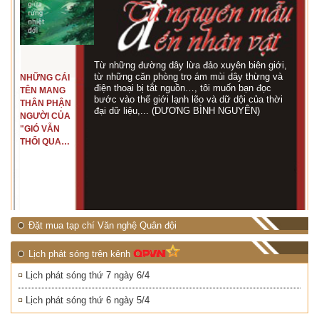
Từ những đường dây lừa đảo xuyên biên giới,
từ những căn phòng trọ ám mùi dây thừng và
NHỮNG CÁI
điện thoại bị tắt nguồn…, tôi muốn bạn đọc
TÊN MANG
bước vào thế giới lạnh lẽo và dữ dội của thời
THÂN PHẬN
đại dữ liệu,... (DƯƠNG BÌNH NGUYÊN)
NGƯỜI CỦA
"GIÓ VẪN
THỔI QUA
RỪNG
NHIỆT ĐỚI"
Đặt mua tạp chí Văn nghệ Quân đội
Lịch phát sóng trên kênh
Lịch phát sóng thứ 7 ngày 6/4
Lịch phát sóng thứ 6 ngày 5/4