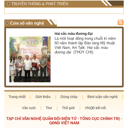
TRUYỀN THÔNG & PHÁT TRIỂN
Cửa sổ văn nghệ
Hai sắc màu đương đại
 có
Là một hoạt động trong chuỗi kỉ niệm
 ơn
60 năm thành lập Bảo tàng Mỹ thuật
Việt Nam, Art Talk:
Hai sắc màu
HÀ)
đương đại
(THÙY CHI)
Trang nhất
Giới thiệu
Dòng chảy
Bình luận văn nghệ
Văn xuôi
Thơ
Thế giới
VNQĐ kết nối
TẠP CHÍ VĂN NGHỆ QUÂN ĐỘI ĐIỆN TỬ - TỔNG CỤC CHÍNH TRỊ -
QĐND VIỆT NAM