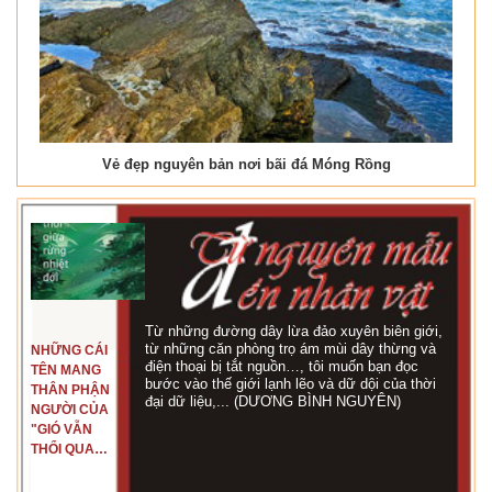
Vẻ đẹp nguyên bản nơi bãi đá Móng Rồng
Từ những đường dây lừa đảo xuyên biên giới,
từ những căn phòng trọ ám mùi dây thừng và
NHỮNG CÁI
điện thoại bị tắt nguồn…, tôi muốn bạn đọc
TÊN MANG
bước vào thế giới lạnh lẽo và dữ dội của thời
THÂN PHẬN
đại dữ liệu,... (DƯƠNG BÌNH NGUYÊN)
NGƯỜI CỦA
"GIÓ VẪN
THỔI QUA
RỪNG
NHIỆT ĐỚI"