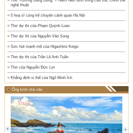
Thơ Trương Đăng Dung: Ý niệm hiện sinh trong cấu trúc chỉnh thể
nghệ thuật
5 hoạ sĩ cùng kể chuyện cảnh quan Hà Nội
Thơ dự thi của Phạm Quỳnh Loan
Thơ dự thi của Nguyễn Văn Song
Sức hút mạnh mẽ của Higashino Keigo
Thơ dự thi của Trần Lê Anh Tuấn
Thơ của Nguyễn Đức Lợi
Khẳng định vị thế của Ngô Minh Ích
Ống kính nhà văn
prev
next