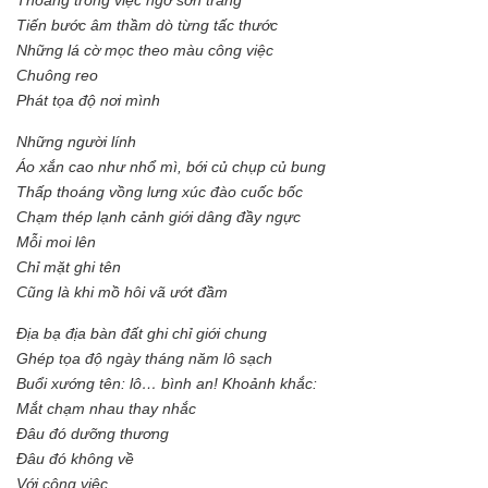
Thoáng trông việc ngỡ sơn tràng
Tiến bước âm thầm dò từng tấc thước
Những lá cờ mọc theo màu công việc
Chuông reo
Phát tọa độ nơi mình
Những người lính
Áo xắn cao như nhổ mì, bới củ chụp củ bung
Thấp thoáng vồng lưng xúc đào cuốc bốc
Chạm thép lạnh cảnh giới dâng đầy ngực
Mỗi moi lên
Chỉ mặt ghi tên
Cũng là khi mồ hôi vã ướt đầm
Địa bạ địa bàn đất ghi chỉ giới chung
Ghép tọa độ ngày tháng năm lô sạch
Buổi xướng tên: lô… bình an! Khoảnh khắc:
Mắt chạm nhau thay nhắc
Đâu đó dưỡng thương
Đâu đó không về
Với công việc