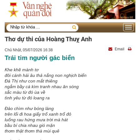
Toggle
navigati
Thơ dự thi của Hoàng Thuỵ Anh
Email
Chủ Nhật, 05/07/2026 16:38
Trái tim người gác biển
Khe khẽ mành tơ
đôi cánh hải âu thả nắng non nghịch biển
Đá Thị như con mắt thiêng
ngắm bầy cá kìm tranh nhau ăn sóng
sắc màu từ đó ùa về
tình yêu từ đó loang ra
Đảo chìm như bóng làng
trên lối đi hoa giấy trổ xanh trổ đỏ
luống rau hứng mưa trời mà hát
bầu bí chia nhau gió mặn
thơm thật thơm thà mùi quê