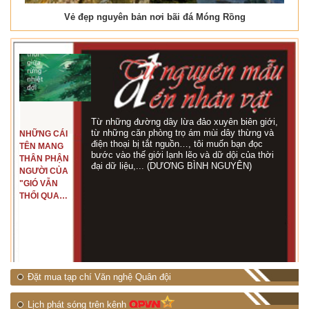
Vẻ đẹp nguyên bản nơi bãi đá Móng Rồng
Từ những đường dây lừa đảo xuyên biên giới,
từ những căn phòng trọ ám mùi dây thừng và
NHỮNG CÁI
điện thoại bị tắt nguồn…, tôi muốn bạn đọc
TÊN MANG
bước vào thế giới lạnh lẽo và dữ dội của thời
THÂN PHẬN
đại dữ liệu,... (DƯƠNG BÌNH NGUYÊN)
NGƯỜI CỦA
"GIÓ VẪN
THỔI QUA
RỪNG
NHIỆT ĐỚI"
Đặt mua tạp chí Văn nghệ Quân đội
Lịch phát sóng trên kênh