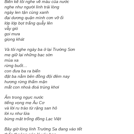
Biển kể tôi nghe về màu của nước
nghe như người lính trải lòng
ngày len tận cùng xanh
đại dương quặn mình cơn vỡ ối
lớp lớp bọt trắng quẫy lên
vẫy gió
gọi mưa
giọng khát
Và tôi nghe ngày ba ở lại Trường Sơn
mẹ giữ lại những bạc sờn
mùa xa
rừng buốt…
con đưa ba ra biển
đặt ba nằm bên đồng đội đêm nay
hương rừng thấm mặn
mắt con nhoà đoá trùng khơi
Ấm trong ngực nước
tiếng vọng mẹ Âu Cơ
và lời ru trào từ rặng san hô
lời ru như lửa
bừng mặt trống đồng Lạc Việt
Bây giờ lòng lính Trường Sa đang vào tết