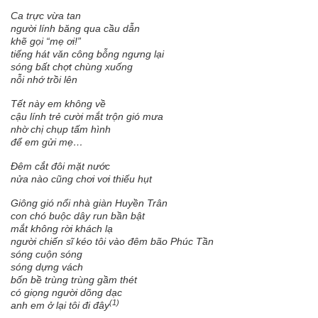
Ca trực vừa tan
người lính băng qua cầu dẫn
khẽ gọi “mẹ ơi!”
tiếng hát văn công bỗng ngưng lại
sóng bất chợt chùng xuống
nỗi nhớ trồi lên
Tết này em không về
cậu lính trẻ cười mắt trộn gió mưa
nhờ chị chụp tấm hình
để em gửi mẹ…
Đêm cắt đôi mặt nước
nửa nào cũng chơi vơi thiếu hụt
Giông gió nổi nhà giàn Huyền Trân
con chó buộc dây run bần bật
mắt không rời khách lạ
người chiến sĩ kéo tôi vào đêm bão Phúc Tần
sóng cuộn sóng
sóng dựng vách
bốn bề trùng trùng gầm thét
có giọng người dõng dạc
(1)
anh em ở lại tôi đi đây