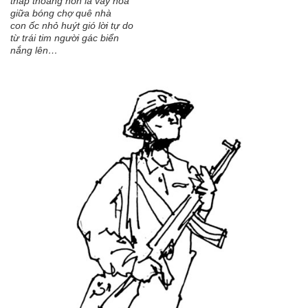
thấp thoáng nón lá váy hoa
giữa bóng chợ quê nhà
con ốc nhỏ huýt gió lời tự do
từ trái tim người gác biển
nắng lên…