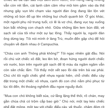
vẫn còn rét lắm, cái lạnh căm căm như mũi kim găm vào da thịt
nhưng gãy vụn khi chạm vào người đàn ông đang lăn lộn vét
những xô bùn đổ ụp lên những bụi chuối quanh bờ. Ở góc khác,
một người phụ nữ trung tuổi, có lẽ là vợ chú, đang vục tay xuống
bùn bắt những con chạch nhỏ. Giữa những lấm lem bùn đất, vẻ
sạch sẽ của tôi như một sự lạc lõng. Thấy người lạ, người đàn
ông dừng tay. Tôi nói mình ở làng Trù, muốn đến gặp chú để hỏi
chuyện về đánh nhau ở Campuchia.
“Cháu con anh Thông phải không?” Tôi ngạc nhiên gật đầu. Nói
rồi chú vứt chiếc xô đất, leo lên bờ, đoạn hứng người dưới chiếc
vòi nước, bùn trên người gột sạch để lộ màu da ngăm ngăm vẫn
còn săn chắc lắm. Tôi thấy một vết sẹo lồi dài trên bả vai phải.
Chú chỉ tôi ngồi chiếc ghế nhựa ngoài hiên, chỗ chiếc điếu cày
đặt trong một chiếc xô nhựa, cạnh đó con chó nằm phủ phục từ
lúc tôi đến, thi thoảng nghểnh đầu ngoe nguẩy đuôi.
“Mua con chó không biết sủa, cứ lằng lặng thế thôi, rõ chán, may
gần chùa chả có trộm cắp bao giờ.” Chú nói, một tay kéo chiếc
ghế đặt mông, một tay với chiếc điếu cày, vê thuốc, châm đóm rít