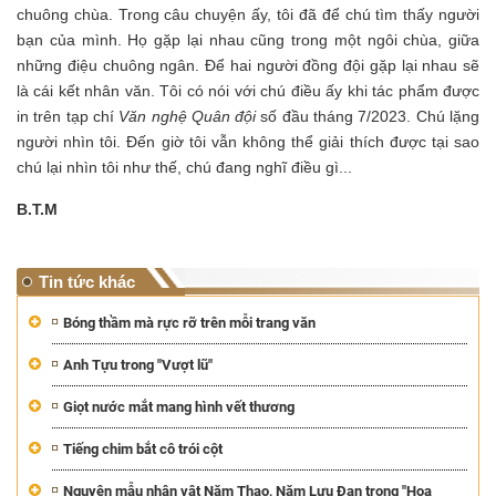
chuông chùa. Trong câu chuyện ấy, tôi đã để chú tìm thấy người
bạn của mình. Họ gặp lại nhau cũng trong một ngôi chùa, giữa
những điệu chuông ngân. Để hai người đồng đội gặp lại nhau sẽ
là cái kết nhân văn. Tôi có nói với chú điều ấy khi tác phẩm được
in trên tạp chí
Văn nghệ Quân đội
số đầu tháng 7/2023. Chú lặng
người nhìn tôi. Đến giờ tôi vẫn không thể giải thích được tại sao
chú lại nhìn tôi như thế, chú đang nghĩ điều gì...
B.T.M
Tin tức khác
Bóng thầm mà rực rỡ trên mỗi trang văn
Anh Tựu trong "Vượt lũ"
Giọt nước mắt mang hình vết thương
Tiếng chim bắt cô trói cột
Nguyên mẫu nhân vật Năm Thao, Năm Lựu Đạn trong "Hoa