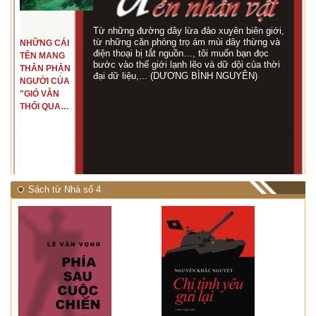
Từ những đường dây lừa đảo xuyên biên giới,
từ những căn phòng trọ ám mùi dây thừng và
NHỮNG CÁI
điện thoại bị tắt nguồn…, tôi muốn bạn đọc
TÊN MANG
bước vào thế giới lạnh lẽo và dữ dội của thời
THÂN PHẬN
đại dữ liệu,... (DƯƠNG BÌNH NGUYÊN)
NGƯỜI CỦA
"GIÓ VẪN
THỔI QUA
RỪNG
NHIỆT ĐỚI"
Sách từ Nhà số 4