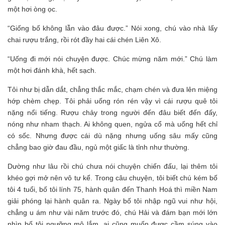
một hơi òng ọc.
“Giống bố không lẫn vào đâu được.” Nói xong, chú vào nhà lấy
chai rượu trắng, rồi rót đầy hai cái chén Liên Xô.
“Uống đi mới nói chuyện được. Chúc mừng năm mới.” Chú làm
một hơi đánh khà, hết sạch.
Tôi như bị dẫn dắt, chẳng thắc mắc, chạm chén và đưa lên miệng
hớp chèm chẹp. Tôi phải uống rón rén vậy vì cái rượu quê tôi
nặng nổi tiếng. Rượu chảy trong người đến đâu biết đến đấy,
nóng như nham thạch. Ai không quen, ngửa cổ mà uống hết chỉ
có sốc. Nhưng được cái dù nặng nhưng uống sâu mấy cũng
chẳng bao giờ đau đầu, ngủ một giấc là tỉnh như thường.
Dường như lâu rồi chú chưa nói chuyện chiến đấu, lại thêm tôi
khéo gợi mở nên vô tư kể. Trong câu chuyện, tôi biết chú kém bố
tôi 4 tuổi, bố tôi lính 75, hành quân đến Thanh Hoá thì miền Nam
giải phóng lại hành quân ra. Ngày bố tôi nhập ngũ vui như hội,
chẳng u ám như vài năm trước đó, chú Hải và đám bạn mới lớn
nhìn bố tôi ngưỡng mộ lắm, ai cũng muốn được cầm súng vào