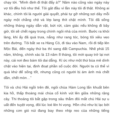
chạy tới. “Mình định đi thật đấy à?” Năm nào cũng vào ngày này
vợ tôi đều hỏi như thế. Tôi gật đầu vì lần này tôi đi thật. Không ai
khác, chính tôi là người giải quyết, phải tự gỡ những sợi dây mỗi
ngày một chằng chịt và lớp lang thít chặt mình. Tôi đã sống
những tháng ngày dằn vặt, bứt rứt, cảm giác nếu không đi bây
giờ, tôi sẽ chết ngay trong chính ngôi nhà của mình. Bước ra khỏi
làng, khi ấy đã quá trưa, nắng như rang tóc, bóng tôi xiêu vẹo
trên đường. Tôi bắt xe ra Hàng Cỏ, đi tàu vào Nam, rồi đi tiếp lên
Mộc Bài, đến ngày thứ ba thì sang đất Campuchia. Nhẽ phải 15
năm, không, chính xác là 13 năm 8 tháng, tôi mới quay trở lại nơi
này, cái nơi đeo bám tôi dai dẳng. Kí ức như một thứ bùa mê dính
chặt vào hiện tại, định đoạt phần số cuộc đời. Người ta có thể vì
quá khứ để sống tốt, nhưng cũng có người bị ám ảnh mà chết
dần, chết mòn…”
Tôi và chú Hải ngồi trên đê, ngôi chùa Hàm Long lẩn khuất bên
kia hồ, thấp thoáng mái chùa cổ kính vút lên giữa những rặng
cây. Thi thoảng tôi bắt gặp trong sâu thẳm đôi mắt chú Hải sự u
uất đến tuyệt vọng, đôi lúc loé lên hi vọng. Hồn chú như bị lạc bởi
những cơn gió núi đang bay theo nhịp reo của những tiếng