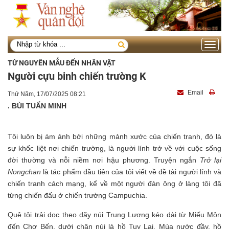
Toggle
navigati
TỪ NGUYÊN MẪU ĐẾN NHÂN VẬT
Người cựu binh chiến trường K
Email
Thứ Năm, 17/07/2025 08:21
. BÙI TUẤN MINH
Tôi luôn bị ám ảnh bởi những mảnh xước của chiến tranh, đó là
sự khốc liệt nơi chiến trường, là người lính trở về với cuộc sống
đời thường và nỗi niềm nơi hậu phương. Truyện ngắn
Trở lại
Nongchan
là tác phẩm đầu tiên của tôi viết về đề tài người lính và
chiến tranh cách mạng, kể về một người đàn ông ở làng tôi đã
từng chiến đấu ở chiến trường Campuchia.
Quê tôi trải dọc theo dãy núi Trung Lương kéo dài từ Miếu Môn
đến Chợ Bến, dưới chân núi là hồ Tuy Lai. Mùa nước đầy, hồ