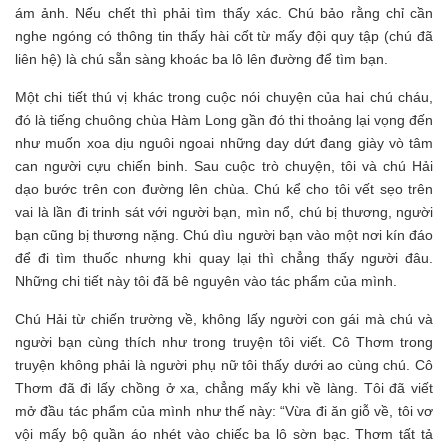
ám ảnh. Nếu chết thì phải tìm thấy xác. Chú bảo rằng chỉ cần
nghe ngóng có thông tin thấy hài cốt từ mấy đội quy tập (chú đã
liên hệ) là chú sẵn sàng khoác ba lô lên đường để tìm bạn.
Một chi tiết thú vị khác trong cuộc nói chuyện của hai chú cháu,
đó là tiếng chuông chùa Hàm Long gần đó thi thoảng lại vọng đến
như muốn xoa dịu nguôi ngoai những day dứt đang giày vò tâm
can người cựu chiến binh. Sau cuộc trò chuyện, tôi và chú Hải
dạo bước trên con đường lên chùa. Chú kể cho tôi vết sẹo trên
vai là lần đi trinh sát với người bạn, mìn nổ, chú bị thương, người
bạn cũng bị thương nặng. Chú dìu người bạn vào một nơi kín đáo
để đi tìm thuốc nhưng khi quay lại thì chẳng thấy người đâu.
Những chi tiết này tôi đã bê nguyên vào tác phẩm của mình.
Chú Hải từ chiến trường về, không lấy người con gái mà chú và
người bạn cùng thích như trong truyện tôi viết. Cô Thơm trong
truyện không phải là người phụ nữ tôi thấy dưới ao cùng chú. Cô
Thơm đã đi lấy chồng ở xa, chẳng mấy khi về làng. Tôi đã viết
mở đầu tác phẩm của mình như thế này: “Vừa đi ăn giỗ về, tôi vơ
vội mấy bộ quần áo nhét vào chiếc ba lô sờn bạc. Thơm tất tả