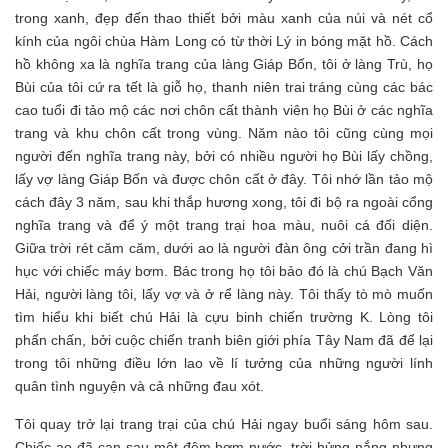
trong xanh, đẹp đến thao thiết bởi màu xanh của núi và nét cổ
kính của ngôi chùa Hàm Long có từ thời Lý in bóng mặt hồ. Cách
hồ không xa là nghĩa trang của làng Giáp Bốn, tôi ở làng Trù, họ
Bùi của tôi cứ ra tết là giỗ họ, thanh niên trai tráng cùng các bác
cao tuổi đi tảo mộ các nơi chôn cất thành viên họ Bùi ở các nghĩa
trang và khu chôn cất trong vùng. Năm nào tôi cũng cùng mọi
người đến nghĩa trang này, bởi có nhiều người họ Bùi lấy chồng,
lấy vợ làng Giáp Bốn và được chôn cất ở đây. Tôi nhớ lần tảo mộ
cách đây 3 năm, sau khi thắp hương xong, tôi đi bộ ra ngoài cổng
nghĩa trang và để ý một trang trại hoa màu, nuôi cá đối diện.
Giữa trời rét căm căm, dưới ao là người đàn ông cởi trần đang hì
hục với chiếc máy bơm. Bác trong họ tôi bảo đó là chú Bạch Văn
Hải, người làng tôi, lấy vợ và ở rể làng này. Tôi thấy tò mò muốn
tìm hiểu khi biết chú Hải là cựu binh chiến trường K. Lòng tôi
phấn chấn, bởi cuộc chiến tranh biên giới phía Tây Nam đã để lại
trong tôi những điều lớn lao về lí tưởng của những người lính
quân tình nguyện và cả những đau xót.
Tôi quay trở lại trang trại của chú Hải ngay buổi sáng hôm sau.
Chiếc ao đã cạn sau một đêm bơm nước, trời hửng nắng nhưng