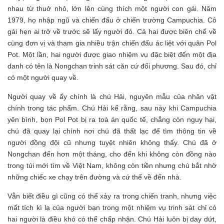
nhau từ thuở nhỏ, lớn lên cùng thích một người con gái. Năm
1979, họ nhập ngũ và chiến đấu ở chiến trường Campuchia. Cô
gái hẹn ai trở về trước sẽ lấy người đó. Cả hai được biên chế về
cùng đơn vị và tham gia nhiều trận chiến đấu ác liệt với quân Pol
Pot. Một lần, hai người được giao nhiệm vụ đặc biệt đến một địa
danh có tên là Nongchan trinh sát căn cứ đối phương. Sau đó, chỉ
có một người quay về.
Người quay về ấy chính là chú Hải, nguyên mẫu của nhân vật
chính trong tác phẩm. Chú Hải kể rằng, sau này khi Campuchia
yên bình, bọn Pol Pot bị ra toà án quốc tế, chẳng còn nguy hại,
chú đã quay lại chính nơi chú đã thất lạc để tìm thông tin về
người đồng đội cũ nhưng tuyệt nhiên không thấy. Chú đã ở
Nongchan đến hơn một tháng, cho đến khi không còn đồng nào
trong túi mới tìm về Việt Nam, không còn tiền nhưng chú bắt nhờ
những chiếc xe chạy trên đường và cứ thế về đến nhà.
Vẫn biết điều gì cũng có thể xảy ra trong chiến tranh, nhưng việc
mất tích kì lạ của người bạn trong một nhiệm vụ trinh sát chỉ có
hai người là điều khó có thể chấp nhận. Chú Hải luôn bị day dứt,