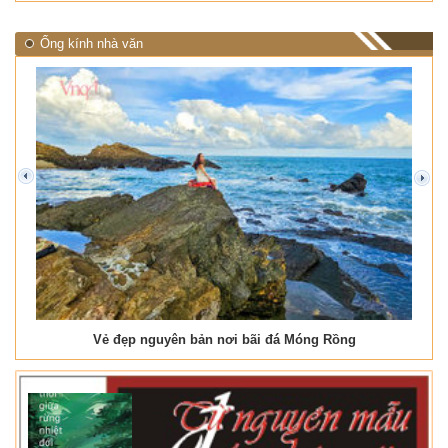
Ống kính nhà văn
prev
next
Vẻ đẹp nguyên bản nơi bãi đá Móng Rồng