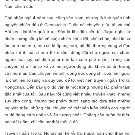
Nam chiến đấu.
Chú nhập ngũ 4 năm sau, cũng vào Nam, nhưng là lính quân tình
nguyện chiến đấu ở Campuchia. Cuộc nói chuyện giữa tôi và chú
Hải kéo dài đến quá trưa. Đây là lần đầu tiên tôi được nghe từ
nhân chứng sống kể về cuộc chiến khốc liệt, chết chóc, nhất là sự
ám ảnh bởi mìn, mìn có khắp mọi nơi, bộ đội thương vong vì đạn
pháo thì ít mà vì mìn thì nhiều, đồng đội chú người cụt chân,
người mất tay, cứ dính phải mìn là thành phế nhân. Trong câu
chuyện, chú Hải có kể về một người đồng đội khiến tôi ấn tượng
và nhớ mãi. Câu chuyện về tình đồng đội, đồng chí của hai người
là chất liệu rõ ràng và quý báu để tôi viết nên truyện ngắn Trở lại
Nongchan. Đến bây giờ đó vẫn là một trong những tác phẩm tâm
đắc nhất của tôi. Sau này, tôi cũng viết nhiều truyện khác, nhưng
suy cho cùng, những tác phẩm được sáng tác dựa trên những
nguyên mẫu, những câu chuyện có thật vẫn luôn khiến con người
ta dễ dàng cảm nhận và ấn tượng nhất. Chẳng cần ngôn từ thêu
hoa dệt gấm, chỉ cần sự thật thôi là đủ.
Truyện ngắn Trở lại Nongchan kể về hai người bạn chơi thân với