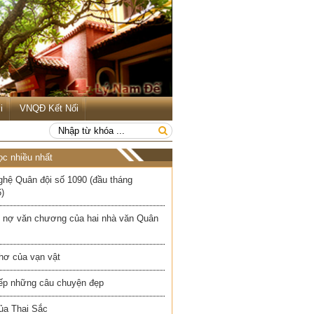
i
VNQĐ Kết Nối
ọc nhiều nhất
ghệ Quân đội số 1090 (đầu tháng
)
 nợ văn chương của hai nhà văn Quân
hơ của vạn vật
iếp những câu chuyện đẹp
ủa Thai Sắc