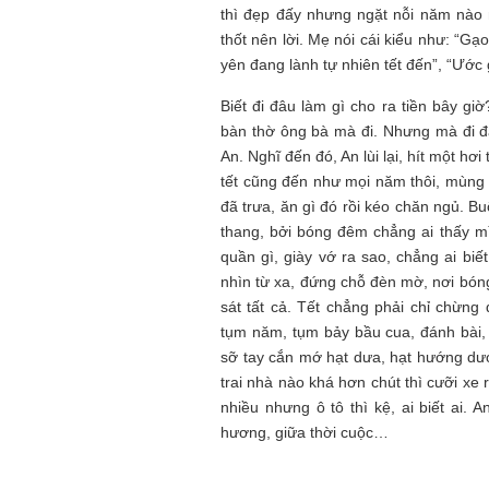
thì đẹp đấy nhưng ngặt nỗi năm nào 
thốt nên lời. Mẹ nói cái kiểu như: “G
yên đang lành tự nhiên tết đến”, “Ước
Biết đi đâu làm gì cho ra tiền bây g
bàn thờ ông bà mà đi. Nhưng mà đi đ
An. Nghĩ đến đó, An lùi lại, hít một hơi
tết cũng đến như mọi năm thôi, mùng 
đã trưa, ăn gì đó rồi kéo chăn ngủ. Bu
thang, bởi bóng đêm chẳng ai thấy m
quần gì, giày vớ ra sao, chẳng ai bi
nhìn từ xa, đứng chỗ đèn mờ, nơi bón
sát tất cả. Tết chẳng phải chỉ chừn
tụm năm, tụm bảy bầu cua, đánh bài,
sỡ tay cắn mớ hạt dưa, hạt hướng dư
trai nhà nào khá hơn chút thì cưỡi xe 
nhiều nhưng ô tô thì kệ, ai biết ai.
hương, giữa thời cuộc…