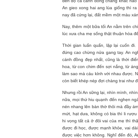
đến độ cả cánh đồng chẳng khác nào
An gieo xong hai ang lúa giống thì r
nay đã cứng lại, đất mềm một màu xám
Nay, thêm một bữa tối An nằm trên chi
lúc xưa cha mẹ sống thật thuận hòa để
Thời gian luẩn quẩn, lặp lại cuốn đi
đứng cao chừng nửa gang tay. An ngh
cánh đồng đẹp nhất, cũng là thời điểm
hoa, từ con chim đến sợi nắng, từ á
làm sao mà cáu kỉnh với nhau được. N
còn biết khép nép đợi chàng trai như 
Nhưng rồi An sững lại, nhìn mình, nhìn
nữa, mọi thứ hiu quạnh đến nghẹn ngào
nén nhang lên bàn thờ thôi mà đầy ám
mứt, hạt dưa, không có bia thì li rượ
hi vọng tất cả ở đôi vai của mẹ thì t
được đi học, được mạnh khỏe, vai dài
được việc hơn không. Nghĩ đến đó, A