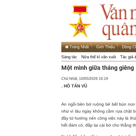
Trang Nhất
Giới Thiệu
Dòng C
Sáng tác
Nửa thế kỉ văn xuôi
Tác giả 
Một mình giữa tháng giêng
Chủ Nhật, 10/05/2026 16:19
. HỒ TẤN VŨ
An ngồi bên bờ ruộng bê bết bùn non
nhừ vì lâu ngày không cầm rựa chặt b
đầy tứ hướng nên công việc này là thứ
hết đám cỏ, đắp lại cái bờ cho thẳng th