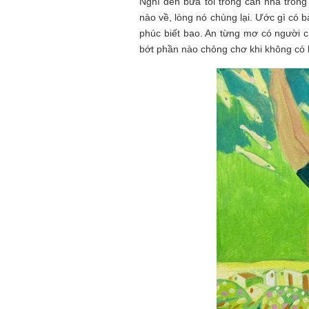
Nghĩ đến bữa tối trong căn nhà trống
nào về, lòng nó chùng lại. Ước gì có
phúc biết bao. An từng mơ có người c
bớt phần nào chỏng chơ khi không có 