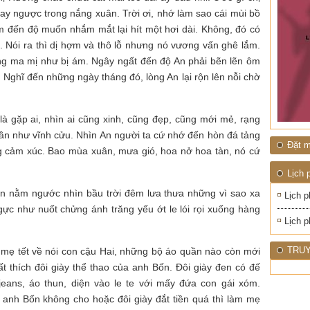
ĐỚI"
ay ngược trong nắng xuân. Trời ơi, nhớ làm sao cái mùi bồ
m đến độ muốn nhắm mắt lại hít một hơi dài. Không, đó có
 nữ. Nói ra thì dị hợm và thô lỗ nhưng nó vương vấn ghê lắm.
ng ma mị như bị ám. Ngây ngất đến độ An phải bẽn lẽn ôm
Nghĩ đến những ngày tháng đó, lòng An lại rộn lên nỗi chờ
là gặp ai, nhìn ai cũng xinh, cũng đẹp, cũng mới mẻ, rạng
 gần như vĩnh cửu. Nhìn An người ta cứ nhớ đến hòn đá tảng
Đặt m
ng cảm xúc. Bao mùa xuân, mưa gió, hoa nở hoa tàn, nó cứ
Lịch 
n nằm ngước nhìn bầu trời đêm lưa thưa những vì sao xa
Lịch p
c như nuốt chửng ánh trăng yếu ớt le lói rọi xuống hàng
Lịch p
TRUY
 mẹ tết về nói con cậu Hai, những bộ áo quần nào còn mới
ất thích đôi giày thể thao của anh Bốn. Đôi giày đen có đế
ans, áo thun, diện vào le te với mấy đứa con gái xóm.
ỡ anh Bốn không cho hoặc đôi giày đắt tiền quá thì làm mẹ