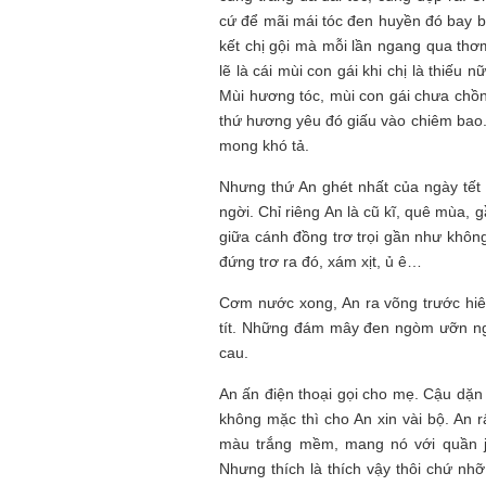
cứ để mãi mái tóc đen huyền đó bay b
kết chị gội mà mỗi lần ngang qua thơ
lẽ là cái mùi con gái khi chị là thiếu
Mùi hương tóc, mùi con gái chưa chồ
thứ hương yêu đó giấu vào chiêm bao. 
mong khó tả.
Nhưng thứ An ghét nhất của ngày tết 
ngời. Chỉ riêng An là cũ kĩ, quê mùa,
giữa cánh đồng trơ trọi gần như khô
đứng trơ ra đó, xám xịt, ủ ê…
Cơm nước xong, An ra võng trước hiê
tít. Những đám mây đen ngòm ưỡn ngự
cau.
An ấn điện thoại gọi cho mẹ. Cậu dặn
không mặc thì cho An xin vài bộ. An r
màu trắng mềm, mang nó với quần je
Nhưng thích là thích vậy thôi chứ nh