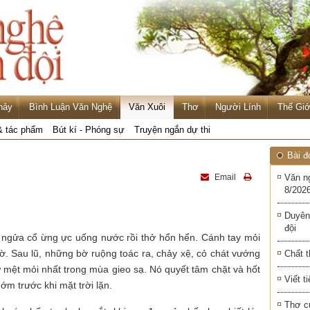
hảy
Bình Luận Văn Nghệ
Văn Xuôi
Thơ
Người Lính
Thế Giớ
& tác phẩm
Bút kí - Phóng sự
Truyện ngắn dự thi
Bài đ
Email
Văn n
8/2026
Duyên
đội
 ngửa cổ ừng ực uống nước rồi thở hổn hển. Cánh tay mỏi
ờ. Sau lũ, những bờ ruộng toác ra, chảy xệ, cỏ chát vướng
Chất t
 mệt mỏi nhất trong mùa gieo sạ. Nó quyết tâm chặt và hốt
Viết t
ớm trước khi mặt trời lặn.
Thơ c