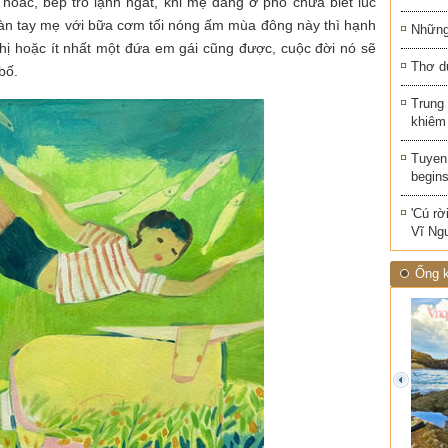
 hoác, bếp tro lạnh ngắt, khi mẹ đang ở phố chưa biết lúc
 bàn tay mẹ với bữa cơm tối nóng ấm mùa đông này thì hạnh
Những 
hị hoặc ít nhất một đứa em gái cũng được, cuộc đời nó sẽ
Thơ d
bố.
Trung
khiêm
Tuyen 
begins
'Cú rờ
Vĩ Ng
Ống k
prev