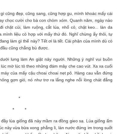
 gì cũng đẹp, cũng sang, cũng hợp gu, mình khoác mấy cái
g hay chọc cười cho bà con chòm xóm. Quanh năm, ngày nào
i chặt củi, làm ruộng, cắt lúa, nhổ cỏ, chặt keo... làn da
 mình liệu có hợp với mấy thứ đó. Nghĩ chừng ấy thôi, tự
ang làm gì thế này? Tết ơi là tết. Cái phận của mình dù có
 đầu cũng chẳng bù được.
dưới lưng làm An giật nảy người. Những ý nghĩ vui buồn
u lúc mờ lúc tỏ theo những đám mây che cao vút. Xa xa cuối
xe máy của mấy cậu choai choai nẹt pô. Hàng cau vẫn đứng
ng gợn gió, nó như trơ ra lắng nghe nỗi lòng chát đắng
*
* *
a đầy lúa giống đã nảy mầm ra đồng gieo sạ. Lúa giống ẩm
lúc này vừa bừa xong phẳng lì, làn nước đứng im trong suốt