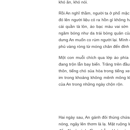
khó ăn, khó nói.
Rồi An nghĩ thầm, người ta ở phố mặc
đó lên người liệu có ra hồn gì khôn
cái quần tà lỏn, áo bạc màu vai sờn đ
ngăm bóng như da trái bòng quân của
dưng An muốn co rúm người lại. Mình đ
phủ vàng ròng từ móng chân đến đỉnh
Một con muỗi chích qua lớp áo phía 
đang trộn lẫn bay biến. Trăng trên đầ
thôn, tiếng chó sủa hòa trong tiếng 
im trong khoảng không mênh mông khô
của An trong những ngày chộn rộn.
Hai ngày sau, An gánh đôi thúng chứ
nóng, ngậy lên thơm là lạ. Mặt ruộng 