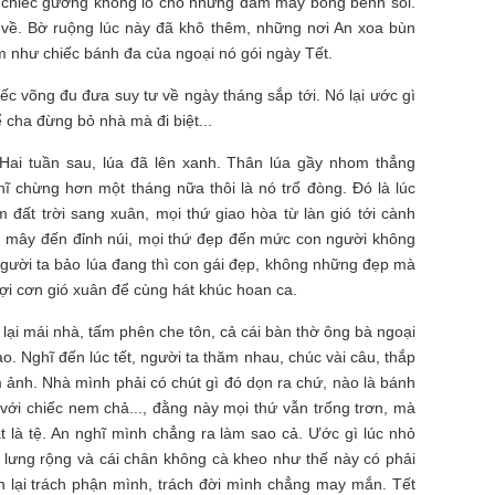
 chiếc gương khổng lồ cho những đám mây bồng bềnh soi.
a về. Bờ ruộng lúc này đã khô thêm, những nơi An xoa bùn
 như chiếc bánh đa của ngoại nó gói ngày Tết.
ếc võng đu đưa suy tư về ngày tháng sắp tới. Nó lại ước gì
 cha đừng bỏ nhà mà đi biệt...
. Hai tuần sau, lúa đã lên xanh. Thân lúa gầy nhom thẳng
ĩ chừng hơn một tháng nữa thôi là nó trổ đòng. Đó là lúc
 đất trời sang xuân, mọi thứ giao hòa từ làn gió tới cành
ng mây đến đỉnh núi, mọi thứ đẹp đến mức con người không
gười ta bảo lúa đang thì con gái đẹp, không những đẹp mà
đợi cơn gió xuân để cùng hát khúc hoan ca.
 lại mái nhà, tấm phên che tôn, cả cái bàn thờ ông bà ngoại
. Nghĩ đến lúc tết, người ta thăm nhau, chúc vài câu, thắp
 ảnh. Nhà mình phải có chút gì đó dọn ra chứ, nào là bánh
u với chiếc nem chả..., đằng này mọi thứ vẫn trống trơn, mà
hật là tệ. An nghĩ mình chẳng ra làm sao cả. Ước gì lúc nhỏ
 lưng rộng và cái chân không cà kheo như thế này có phải
n lại trách phận mình, trách đời mình chẳng may mắn. Tết