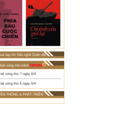
ua tạp chí Văn nghệ Quân đội
phát sóng trên kênh
hát sóng thứ 7 ngày 6/4
hát sóng thứ 6 ngày 5/4
ỀN THÔNG & PHÁT TRIỂN