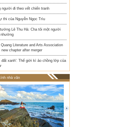
người đi theo vết chiến tranh
ự thi của Nguyễn Ngọc Trìu
 tướng Lê Thu Hà: Cha tôi một người
 nhường
Quang Literature and Arts Association
 new chapter after merger
i đất xanh': Thế giới kì ảo chồng lớp của
ư
ính nhà văn
next