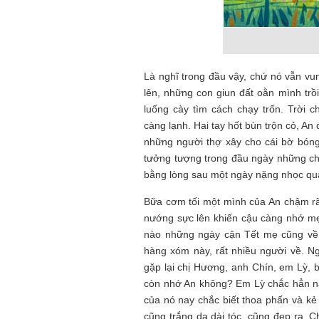
Mùa xanh
Là nghĩ trong đầu vậy, chứ nó vẫn vu
lên, những con giun đất oằn mình trồi
luống cày tìm cách chạy trốn. Trời 
càng lạnh. Hai tay hốt bùn trộn cỏ, An
Tôi từng hình dung viế
những người thợ xây cho cái bờ bóng
NHỮNG
công việc của sự hư c
tưởng tượng trong đầu ngày những ch
NGƯỜI
hành trình phác dựng t
bằng lòng sau một ngày nặng nhọc qua
TÔI GẶP,
trí tưởng tượng, nơi n
NHỮNG
do tạo hình mọi thứ th
Bữa cơm tối một mình của An chậm rã
CHUYỆN
(TRẦN THỊ TÚ NGỌC)
nướng sực lên khiến cậu càng nhớ mẹ
TÔI VIẾT
nào những ngày cận Tết mẹ cũng về.
hàng xóm này, rất nhiều người về. N
gặp lại chị Hương, anh Chín, em Lỳ,
còn nhớ An không? Em Lỳ chắc hẳn nay
của nó nay chắc biết thoa phấn và k
cũng trắng da dài tóc, cũng đẹp ra. C