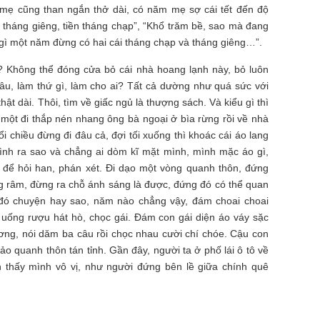
mẹ cũng than ngắn thở dài, có năm mẹ sợ cái tết đến độ
ạo tháng giêng, tiền tháng chạp”, “Khổ trăm bề, sao mà đang
 gì một năm đừng có hai cái tháng chạp và tháng giêng…”.
iờ? Không thể đóng cửa bỏ cái nhà hoang lạnh này, bỏ luôn
âu, làm thứ gì, làm cho ai? Tất cả dường như quá sức với
 thật dài. Thôi, tìm về giấc ngủ là thượng sách. Và kiểu gì thì
một đi thắp nén nhang ông bà ngoại ở bìa rừng rồi về nhà
ổi chiều đừng đi đâu cả, đợi tối xuống thì khoác cái áo lang
ình ra sao và chẳng ai dòm kĩ mặt mình, mình mặc áo gì,
ết để hỏi han, phán xét. Đi dạo một vòng quanh thôn, đứng
g râm, đừng ra chỗ ánh sáng là được, đứng đó có thể quan
g đó chuyện hay sao, năm nào chẳng vậy, đám choai choai
 uống rượu hát hò, chọc gái. Đám con gái diện áo váy sặc
ơng, nói dăm ba câu rồi chọc nhau cười chí chóe. Cậu con
rảo quanh thôn tán tỉnh. Gần đây, người ta ở phố lái ô tô về
 An thấy mình vô vị, như người đứng bên lề giữa chính quê