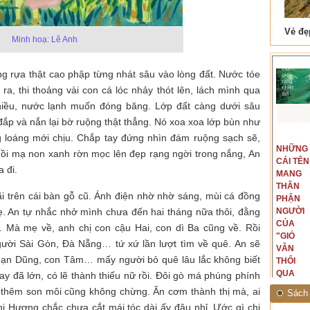
 Tam Cốc
Lẫm liệt Hải Vân quan
Minh hoạ: Lê Anh
ng rựa thật cao phập từng nhát sâu vào lòng đất. Nước tóe
 ra, thi thoảng vài con cá lóc nhảy thót lên, lách mình qua
chiều, nước lạnh muốn đóng băng. Lớp đất càng dưới sâu
 đắp và nắn lại bờ ruộng thật thẳng. Nó xoa xoa lớp bùn như
t văn là
Là người đi dọc biên giới phía
 loáng mới chịu. Chắp tay đứng nhìn đám ruộng sạch sẽ,
NGUYÊN
NHỮNG
ấu, một
Bắc, tôi có thế mạnh khi hình
ồi mạ non xanh rờn mọc lên đẹp rạng ngời trong nắng, An
MẪU
CÁI TÊN
hế giới từ
dung, mở ra không gian của giai
 đi.
CỦA TÔI
MANG
hà văn tự
đoạn lịch sử đó... (PHẠM VÂN
LÀ
THÂN
eo ý mình...
ANH)
i trên cái bàn gỗ cũ. Ánh điện nhờ nhờ sáng, mùi cá đồng
NHỮNG
PHẬN
. An tự nhắc nhở mình chưa đến hai tháng nữa thôi, đằng
NGƯỜI
NGƯỜI
ĐÃ PHẤT
CỦA
 Mà mẹ về, anh chị con cậu Hai, con dì Ba cũng về. Rồi
CAO CỜ
"GIÓ
gười Sài Gòn, Đà Nẵng… tứ xứ lần lượt tìm về quê. An sẽ
HỒNG
VẪN
 bạn Dũng, con Tâm… mấy người bỏ quê lâu lắc không biết
THÁNG
THỔI
TÁM
QUA
 đã lớn, có lẽ thành thiếu nữ rồi. Đôi gò má phúng phính
NĂM
RỪNG
ẻ thêm son môi cũng không chừng. Ăn cơm thành thị mà, ai
Sách 
1945
NHIỆT
hị Hương chắc chưa cắt mái tóc dài ấy đâu nhỉ. Ước gì chị