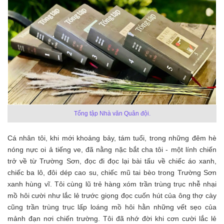
Tổng tập Nhà văn Quân đội.
Cá nhân tôi, khi mới khoảng bảy, tám tuổi, trong những đêm hè
nóng nực oi ả tiếng ve, đã nằng nặc bắt cha tôi - một lính chiến
trở về từ Trường Sơn, đọc đi đọc lại bài tấu về chiếc áo xanh,
chiếc ba lô, đôi dép cao su, chiếc mũ tai bèo trong Trường Sơn
xanh hùng vĩ. Tôi cùng lũ trẻ hàng xóm trần trùng trục nhễ nhại
mồ hôi cười như lắc lẻ trước giọng đọc cuốn hút của ông thợ cày
cũng trần trùng trục lấp loáng mồ hôi hằn những vết sẹo của
mảnh đạn nơi chiến trường. Tôi đã nhớ đời khi cơn cười lắc lẻ