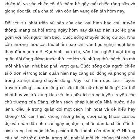
khiến tôi va vào chiếc cối đá thềm hè gãy mất chiếc răng sữa và
giọng đọc tấu của cha tôi vẫn còn âm vang đến tận hôm nay.
Đối với sự phát triển vũ bão của các loại hình báo chí, truyền
thông, mạng xã hội trong ngày hôm nay đã tạo nên sức ép ghê
gớm với mỗi người làm báo. Cuộc sống chuyển động dữ dội. Nhu
cầu thưởng thức các tác phẩm báo chí, văn học nghệ thuật luôn
thay đổi mạnh mẽ. Đội hình báo chí, văn học nghệ thuật trong
quân đội đang đứng trước thời cơ lớn với những thử thách lớn mà
mỗi nhà văn, nhà báo phải vượt qua. Cuộc sống của người chiến
sĩ ở đơn vị trong toàn quân hiện nay càng sôi động và phong phú
trong xã hội đang chuyển động. Vậy loại hình độc tấu - tuyên
truyền miệng - báo miệng có cần thiết nữa hay không? Có thể
phát huy vai trò xung kích và tính hữu ích trong tuyên truyền các
chủ trương của Đảng, chính sách pháp luật của Nhà nước, điều
lệnh, điều lệ trong quân đội một cách linh hoạt và dễ hiểu hay
không? Có cần thiết không những tiếng cười sảng khoái của bộ
đội và nhân dân như cái ngày bộ đội ta, nhân dân ta chiến đấu hi
sinh trong hai cuộc kháng chiến thần thánh của dân tộc? Những
câu hỏi cứ trở đi trở lại trong tôi, nhất là mỗi khi chúng tôi nhớ về