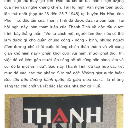
trình độc tấu mấy giờ liền. Độc tấu khi đó đã thành hiện tượng
của nền văn nghệ kháng chiến. Tại Hội nghị Văn nghệ toàn quốc
lần thứ nhất (họp từ 23 đến 25-7-1948) tại huyện Hạ Hòa, tỉnh
Phú Thọ, độc tấu của Thanh Tịnh đã được đưa ra bàn luận. Tại
hội nghị này, bản tham luận của Thanh Tịnh về độc tấu được
trình bày thẳng thắn: “Với tư cách một người làm thơ, nếu có thể
làm được gì cho quần chúng công - nông - binh, những người
đảm đương chủ chốt cuộc kháng chiến thần thánh và vô cùng
gian khổ hiện nay - phấn khởi cười vui năm, mười phút thôi, thì
việc đó có kém gấp mười lần tiếng hề tôi cũng sẵn sàng làm và
coi đó là một vinh dự". Sau này Thanh Tịnh đã tập hợp các tiết
mục đó vào các tác phẩm:
Sức mồ hôi; Những giọt nước biển;
Độc tấu trên đường hành quân; Đi giữa mùa sen;…
là những
sáng tác chủ chốt và rất đặc sắc của nhà thơ xứ Huế.