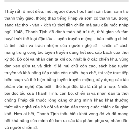
Thấy rất rõ một điều, một người được học hành căn bản, sớm trở
thành thầy giáo, thông thạo tiếng Pháp và sớm có thành tựu trong
sáng tác thơ - văn - kịch từ thời tiền chiến mà sau dấu mốc nhập
ngũ 1948, Thanh Tịnh đã dành toàn bộ trí tuệ, thời gian và tâm
huyết với thể loại độc tấu - tuyên truyền miệng - báo miệng chính
là tinh thần và trách nhiệm của người nghệ sĩ - chiến sĩ cách
mạng trong công tác tuyên truyền đang hết sức cấp bách của thời
kỳ đó. Bộ đội và nhân dân ta khi đó, nhất là ở các chiến khu, vùng
đan xen giữa ta và địch, tỉ lệ mù chữ còn cao, sách báo tuyên
truyền và khả năng tiếp nhận còn nhiều hạn chế, thì việc trực tiếp
biên soạn và thể hiện bằng tuyên truyền miệng, xây dựng các tác
phẩm văn nghệ đặc biệt - thể loại độc tấu là rất phù hợp. Nhiều
bài độc tấu của Thanh Tịnh, cán bộ, chiến sĩ và nhân dân ta thời
chống Pháp đã thuộc lòng càng chứng minh khao khát thưởng
thức văn nghệ của bộ đội và nhân dân trong cuộc chiến đấu gian
khổ. Hơn ai hết, Thanh Tịnh thấu hiểu khát vọng đó và đã mang
hết khả năng của mình để làm ra các tác phẩm phục vụ nhân dân
và người chiến sĩ.