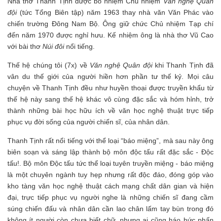
Nhà thơ Thanh Tịnh được bổ nhiệm Chủ nhiệm
Văn nghệ Quân
đội
(tức Tổng Biên tập) năm 1963 thay nhà văn Văn Phác vào
chiến trường Đông Nam Bộ. Ông giữ chức Chủ nhiệm Tạp chí
đến năm 1970 được nghỉ hưu. Kế nhiệm ông là nhà thơ Vũ Cao
với bài thơ
Núi đôi
nổi tiếng.
Thế hệ chúng tôi (7x) về
Văn nghệ Quân đội
khi Thanh Tịnh đã
vân du thế giới của người hiền hơn phần tư thế kỷ. Mọi câu
chuyện về Thanh Tịnh đều như huyền thoại được truyền khẩu từ
thế hệ này sang thế hệ khác vô cùng đặc sắc và hóm hỉnh, trở
thành những bài học hữu ích về văn học nghệ thuật trực tiếp
phục vụ đời sống của người chiến sĩ, của nhân dân.
Thanh Tịnh rất nổi tiếng với thể loại “báo miệng”, mà sau này ông
biên soạn và sáng lập thành bộ môn độc tấu rất đặc sắc - Độc
tấu!. Bộ môn Độc tấu tức thể loại tuyên truyền miệng - báo miệng
là một chuyên ngành tuy hẹp nhưng rất độc đáo, đóng góp vào
kho tàng văn học nghệ thuật cách mạng chất dân gian và hiện
đại, trực tiếp phục vụ người nghe là những chiến sĩ đang cầm
súng chiến đấu và nhân dân cần lao chân lấm tay bùn trong đó
không ít người còn chưa biết chữ, nhưng ai cũng háo hức phấn