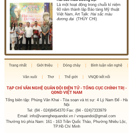
 có
Là một hoạt động trong chuỗi kỉ niệm
 ơn
60 năm thành lập Bảo tàng Mỹ thuật
Việt Nam, Art Talk:
Hai sắc màu
HÀ)
đương đại
(THÙY CHI)
Trang nhất
Giới thiệu
Dòng chảy
Bình luận văn nghệ
Văn xuôi
Thơ
Thế giới
VNQĐ kết nối
TẠP CHÍ VĂN NGHỆ QUÂN ĐỘI ĐIỆN TỬ - TỔNG CỤC CHÍNH TRỊ -
QĐND VIỆT NAM
Tổng biên tập: Phùng Văn Khai - Tòa soạn và trị sự: 4 Lý Nam Đế - Hà
Nội
Tel: (84 - 024)8454370 Fax: (84 - 024)7333979
Email: info@vannghequandoi.vn / vnquandoi@gmail.com
Thường trú phía Nam: 161 - 163 Trần Quốc Thảo, Phường Nhiêu Lộc,
TP.Hồ Chí Minh