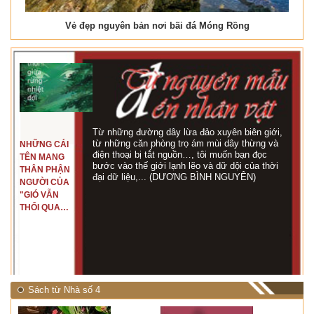
Vẻ đẹp nguyên bản nơi bãi đá Móng Rồng
Từ những đường dây lừa đảo xuyên biên giới,
từ những căn phòng trọ ám mùi dây thừng và
NHỮNG CÁI
điện thoại bị tắt nguồn…, tôi muốn bạn đọc
TÊN MANG
bước vào thế giới lạnh lẽo và dữ dội của thời
THÂN PHẬN
đại dữ liệu,... (DƯƠNG BÌNH NGUYÊN)
NGƯỜI CỦA
"GIÓ VẪN
THỔI QUA
RỪNG
NHIỆT ĐỚI"
Sách từ Nhà số 4