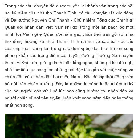
Trong các câu chuyện đã được truyền lại thành văn trong các hồi
ức, kỷ niệm của nhà thơ Thanh Tịnh, có câu chuyện rất xúc động
về Đại tướng Nguyễn Chí Thanh - Chủ nhiệm Tổng cục Chính trị
Quân đội nhân dân Việt Nam khi đó, trong mỗi lần bách bộ một
mình tới
Văn nghệ Quân đội
nằm gác chân trên sàn gỗ với nhà
thơ đồng hương xứ Huế Thanh Tịnh đã nói về các bài độc tấu
của ông luôn vang lên trong các đơn vị bộ đội, thanh niên xung
phong khắp các trọng điểm của tuyến đường Trường Sơn huyền
thoại. Vị Đại tướng lừng danh luôn lắng nghe, không ít khi đề nghị
nhà thơ tiếp tục sáng tác những bài độc tấu gắn với cuộc sống và
chiến đấu của nhân dân hai miền Nam - Bắc để kịp thời động viên
bộ đội trên chiến trường. Đây là những khoảng khắc tri âm tri kỷ
của hai người con xứ Huế lúc nào cũng hướng tới nhân dân và
người chiến sĩ nơi tiền tuyến, luôn khát vọng sớm đến ngày thống
nhất non sông.