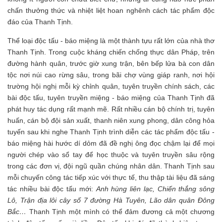
chấn thưởng thức và nhiệt liệt hoan nghênh cách tác phẩm độc
đáo của Thanh Tịnh.
Thể loại độc tấu - báo miệng là một thành tựu rất lớn của nhà thơ
Thanh Tịnh. Trong cuộc kháng chiến chống thực dân Pháp, trên
đường hành quân, trước giờ xung trận, bên bếp lửa bà con dân
tộc nơi núi cao rừng sâu, trong bãi chợ vùng giáp ranh, nơi hội
trường hội nghị mỗi kỳ chỉnh quân, tuyên truyền chính sách, các
bài độc tấu, tuyên truyền miệng - báo miệng của Thanh Tịnh đã
phát huy tác dụng rất mạnh mẽ. Rất nhiều cán bộ chính trị, tuyên
huấn, cán bộ đội sản xuất, thanh niên xung phong, dân công hỏa
tuyến sau khi nghe Thanh Tịnh trình diễn các tác phẩm độc tấu -
báo miệng hài hước dí dỏm đã đề nghị ông đọc chậm lại để mọi
người chép vào sổ tay để học thuộc và tuyên truyền sâu rộng
trong các đơn vị, đội ngũ quần chúng nhân dân. Thanh Tịnh sau
mỗi chuyến công tác tiếp xúc với thực tế, thu thập tài liệu đã sáng
tác nhiều bài độc tấu mới:
Anh hùng liên lạc, Chiến thắng sông
Lô, Trận địa lôi cây số 7 đường Hà Tuyên, Lão dân quân Đông
Bắc…
Thanh Tịnh một mình có thể đảm đương cả một chương