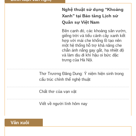
Nghệ thuật sử dụng “Khoảng
Xanh” tại Bảo tàng Lịch sử
Quân sự Việt Nam
Bên cạnh đó, các khoảng sân vườn,
giếng trời và tiểu cảnh cây xanh kết
hợp với mái che khổng lồ tạo nên
một hệ thống hỗ trợ khả năng che
chắn ánh nắng gay gắt, hạ nhiệt độ
và làm dịu đi khí hậu oi bức đặc
trưng của Hà Nội.
Thơ Trương Đăng Dung: Ý niệm hiện sinh trong
cấu trúc chỉnh thể nghệ thuật
Chất thơ của vạn vật
Viết về người lính hôm nay
Văn xuôi
Những hạt mầm trên đất Bentiu