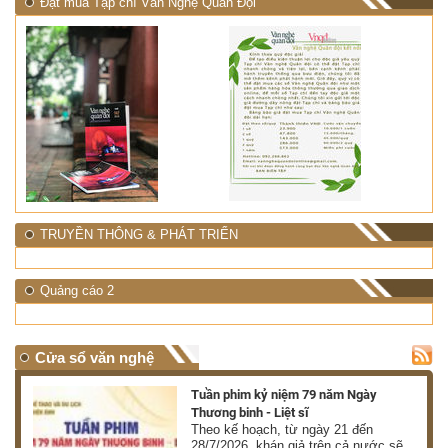
Đặt mua Tạp chí Văn Nghệ Quân Đội
TRUYỀN THÔNG & PHÁT TRIỂN
Quảng cáo 2
Cửa sổ văn nghệ
Tuần phim kỷ niệm 79 năm Ngày
ệm
Thương binh - Liệt sĩ
ật
Theo kế hoạch, từ ngày 21 đến
28/7/2026, khán giả trên cả nước sẽ