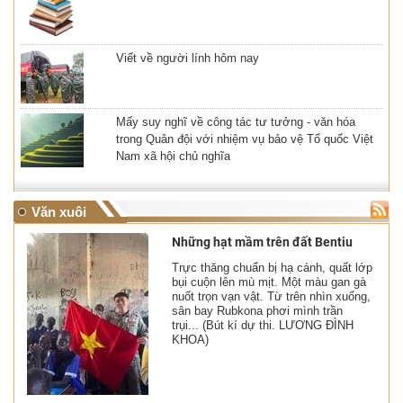
Viết về người lính hôm nay
Mấy suy nghĩ về công tác tư tưởng - văn hóa
trong Quân đội với nhiệm vụ bảo vệ Tổ quốc Việt
Nam xã hội chủ nghĩa
Văn xuôi
Những hạt mầm trên đất Bentiu
Trực thăng chuẩn bị hạ cánh, quất lớp
bụi cuộn lên mù mịt. Một màu gan gà
nuốt trọn vạn vật. Từ trên nhìn xuống,
sân bay Rubkona phơi mình trần
trụi... (​Bút kí dự thi. LƯƠNG ĐÌNH
KHOA)