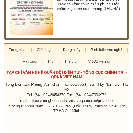
được thưởng thức miễn phí sáu tác
phẩm điện ảnh cách mạng (THU HÀ)
Trang nhất
Giới thiệu
Dòng chảy
Bình luận văn nghệ
Văn xuôi
Thơ
Thế giới
VNQĐ kết nối
TẠP CHÍ VĂN NGHỆ QUÂN ĐỘI ĐIỆN TỬ - TỔNG CỤC CHÍNH TRỊ -
QĐND VIỆT NAM
Tổng biên tập: Phùng Văn Khai - Tòa soạn và trị sự: 4 Lý Nam Đế - Hà
Nội
Tel: (84 - 024)8454370 Fax: (84 - 024)7333979
Email: info@vannghequandoi.vn / vnquandoi@gmail.com
Thường trú phía Nam: 161 - 163 Trần Quốc Thảo, Phường Nhiêu Lộc,
TP.Hồ Chí Minh