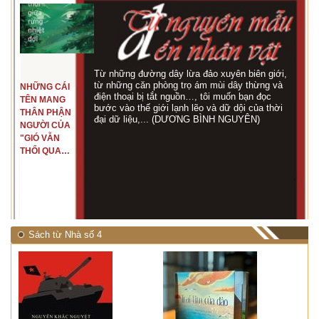
Từ những đường dây lừa đảo xuyên biên giới,
từ những căn phòng trọ ám mùi dây thừng và
NHỮNG CÁI
điện thoại bị tắt nguồn…, tôi muốn bạn đọc
TÊN MANG
bước vào thế giới lạnh lẽo và dữ dội của thời
THÂN PHẬN
đại dữ liệu,... (DƯƠNG BÌNH NGUYÊN)
NGƯỜI CỦA
"GIÓ VẪN
THỔI QUA
RỪNG
NHIỆT ĐỚI"
Sách từ Nhà số 4