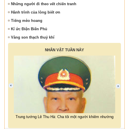
Những người đi theo vết chiến tranh
Hành trình của lòng biết ơn
Tiếng mèo hoang
Kí ức Điện Biên Phủ
Vàng son thạch thuỷ khí
NHÂN VẬT TUẦN NÀY
prev
next
i viết
Trung tướng Lê Thu Hà: Cha tôi một người khiêm nhường
Nhà vă