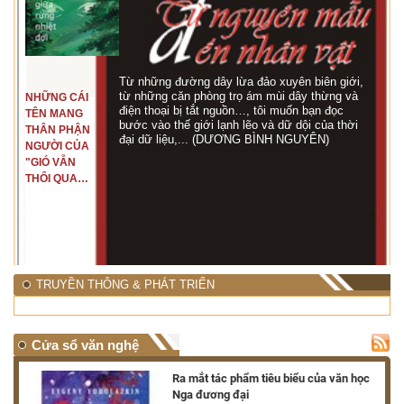
Từ những đường dây lừa đảo xuyên biên giới,
từ những căn phòng trọ ám mùi dây thừng và
NHỮNG CÁI
điện thoại bị tắt nguồn…, tôi muốn bạn đọc
TÊN MANG
bước vào thế giới lạnh lẽo và dữ dội của thời
THÂN PHẬN
đại dữ liệu,... (DƯƠNG BÌNH NGUYÊN)
NGƯỜI CỦA
"GIÓ VẪN
THỔI QUA
RỪNG
NHIỆT ĐỚI"
TRUYỀN THÔNG & PHÁT TRIỂN
Cửa sổ văn nghệ
nh
Ra mắt tác phẩm tiêu biểu của văn học
Nga đương đại