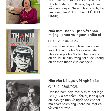
Ngô Thảo sinh ra trong thời khói lửa.
Hoà bình đã hơn 50 năm, Ngô Thảo
vẫn vẹn nguyên “trí óc chiến chinh, trái
tim người lính” (Thực hiện:
LÊ THU
HẠNH
)
Nhà thơ Thanh Tịnh với “báo
miệng” phục vụ người chiến sĩ
05:12, 09/07/2026
Có cần thiết không những tiếng cười
sảng khoái của bộ đội và nhân dân
như cái ngày bộ đội ta, nhân dân ta
chiến đấu hi sinh trong hai cuộc kháng
chiến thần thánh của dân tộc?
Nhà văn Lê Lựu với nghề báo
15:12, 08/06/2026
Đến tận hôm nay, mới ý thức hết việc
Lê Lựu đã âm thầm, bền bỉ, kiên quyết
chỉ bảo tận tình về nghề báo cho tôi
mà tuyệt nhiên ông không nói một câu
về văn chương...