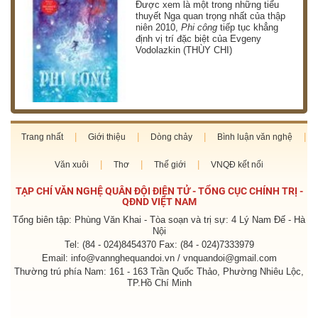
g
Được xem là một trong những tiểu
thuyết Nga quan trọng nhất của thập
niên 2010,
Phi công
tiếp tục khẳng
định vị trí đặc biệt của Evgeny
Vodolazkin (THÙY CHI)
Trang nhất
Giới thiệu
Dòng chảy
Bình luận văn nghệ
Văn xuôi
Thơ
Thế giới
VNQĐ kết nối
TẠP CHÍ VĂN NGHỆ QUÂN ĐỘI ĐIỆN TỬ - TỔNG CỤC CHÍNH TRỊ -
QĐND VIỆT NAM
Tổng biên tập: Phùng Văn Khai - Tòa soạn và trị sự: 4 Lý Nam Đế - Hà
Nội
Tel: (84 - 024)8454370 Fax: (84 - 024)7333979
Email: info@vannghequandoi.vn / vnquandoi@gmail.com
Thường trú phía Nam: 161 - 163 Trần Quốc Thảo, Phường Nhiêu Lộc,
TP.Hồ Chí Minh