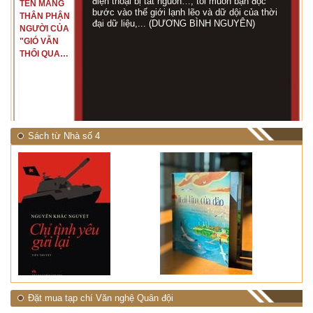
điện thoại bị tắt nguồn…, tôi muốn bạn đọc
TÊN MANG
bước vào thế giới lạnh lẽo và dữ dội của thời
THÂN PHẬN
đại dữ liệu,... (DƯƠNG BÌNH NGUYÊN)
NGƯỜI CỦA
"GIÓ VẪN
THỔI QUA
RỪNG
NHIỆT ĐỚI"
Sách từ Nhà số 4
Đặt mua tạp chí Văn nghệ Quân đội