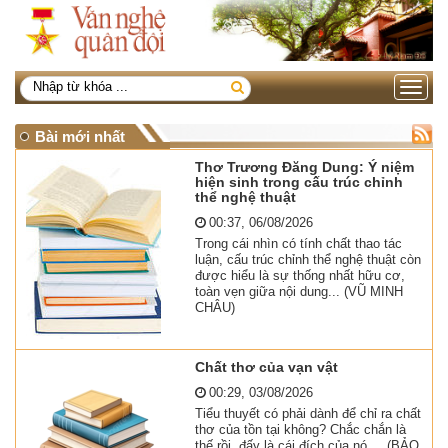
Toggle
navigati
Bài mới nhất
Thơ Trương Đăng Dung: Ý niệm
hiện sinh trong cấu trúc chỉnh
thể nghệ thuật
00:37, 06/08/2026
Trong cái nhìn có tính chất thao tác
luận, cấu trúc chỉnh thể nghệ thuật còn
được hiểu là sự thống nhất hữu cơ,
toàn vẹn giữa nội dung... (VŨ MINH
CHÂU)
Chất thơ của vạn vật
00:29, 03/08/2026
Tiểu thuyết có phải dành để chỉ ra chất
thơ của tồn tại không? Chắc chắn là
thế rồi, đấy là cái đích của nó,... (BẢO