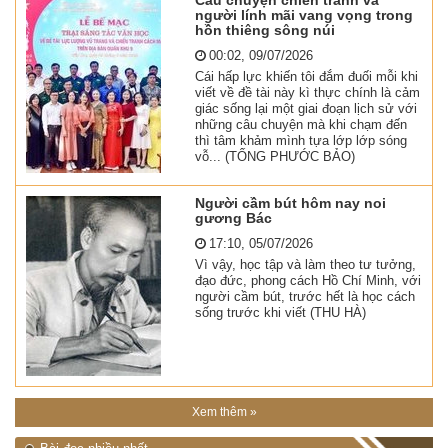
Câu chuyện chiến tranh và
người lính mãi vang vọng trong
hồn thiêng sông núi
00:02, 09/07/2026
Cái hấp lực khiến tôi đắm đuối mỗi khi
viết về đề tài này kì thực chính là cảm
giác sống lại một giai đoạn lịch sử với
những câu chuyện mà khi chạm đến
thì tâm khảm mình tựa lớp lớp sóng
vỗ... (TỐNG PHƯỚC BẢO)
Người cầm bút hôm nay noi
gương Bác
17:10, 05/07/2026
Vì vậy, học tập và làm theo tư tưởng,
đạo đức, phong cách Hồ Chí Minh, với
người cầm bút, trước hết là học cách
sống trước khi viết (THU HÀ)
Xem thêm »