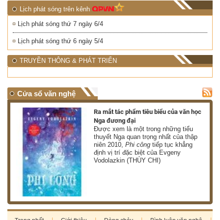
Lịch phát sóng trên kênh
Lịch phát sóng thứ 7 ngày 6/4
Lịch phát sóng thứ 6 ngày 5/4
TRUYỀN THÔNG & PHÁT TRIỂN
Cửa sổ văn nghệ
nh
Ra mắt tác phẩm tiêu biểu của văn học
Nga đương đại
g
Được xem là một trong những tiểu
thuyết Nga quan trọng nhất của thập
niên 2010,
Phi công
tiếp tục khẳng
định vị trí đặc biệt của Evgeny
Vodolazkin (THÙY CHI)