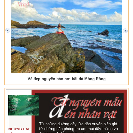
prev
next
Vẻ đẹp nguyên bản nơi bãi đá Móng Rồng
Từ những đường dây lừa đảo xuyên biên giới,
từ những căn phòng trọ ám mùi dây thừng và
NHỮNG CÁI