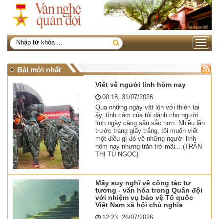
Toggle
navigati
Bài mới nhất
Viết về người lính hôm nay
00:18, 31/07/2026
Qua những ngày vật lộn với thiên tai
ấy, tình cảm của tôi dành cho người
lính ngày càng sâu sắc hơn. Nhiều lần
trước trang giấy trắng, tôi muốn viết
một điều gì đó về những người lính
hôm nay nhưng trăn trở mãi... (TRẦN
THỊ TÚ NGỌC)
Mấy suy nghĩ về công tác tư
tưởng - văn hóa trong Quân đội
với nhiệm vụ bảo vệ Tổ quốc
Việt Nam xã hội chủ nghĩa
12:23, 26/07/2026