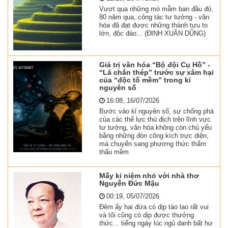
Vượt qua những mò mẫm ban đầu đó,
80 năm qua, công tác tư tưởng - văn
hóa đã đạt được những thành tựu to
lớn, độc đáo... (ĐINH XUÂN DŨNG)
Giá trị văn hóa “Bộ đội Cụ Hồ” -
“Lá chắn thép” trước sự xâm hại
của “độc tố mềm” trong kỉ
nguyên số
16:08, 16/07/2026
Bước vào kỉ nguyên số, sự chống phá
của các thế lực thù địch trên lĩnh vực
tư tưởng, văn hóa không còn chủ yếu
bằng những đòn công kích trực diện,
mà chuyển sang phương thức thẩm
thấu mềm
Mấy kỉ niệm nhỏ với nhà thơ
Nguyễn Đức Mậu
00:19, 05/07/2026
Đêm ấy hai đứa có dịp tào lao rất vui
và tôi cũng có dịp được thưởng
thức... tiếng ngáy lúc ngủ danh bất hư