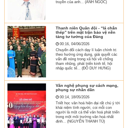
truyền của anh... (ANH NGỌC)
Thanh niên Quân đội - “lá chắn
thép” trên mặt trận bảo vệ nền
tảng tư tưởng của Đảng
00:16, 04/06/2026
Chuyển đổi cách dạy lí luận chính trị
theo hướng ứng dụng, giải quyết các
vấn đề nóng trong xã hội về chống
tham nhũng, phát triển kinh tế, hội
nhập quốc tế... (ĐỖ DUY HƯNG)
Văn nghệ phụng sự cách mạng,
phụng sự nhân dân
00:14, 18/05/2026
Triết học văn hoá hiện đại rất chú ý tới
khái niệm tính người, coi mỗi con
người là một cá thể văn hoá phát triển
trong một môi trường văn hoá nhất
định... (NGUYỄN THANH TÚ)