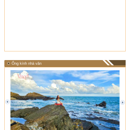
Ống kính nhà văn
prev
next