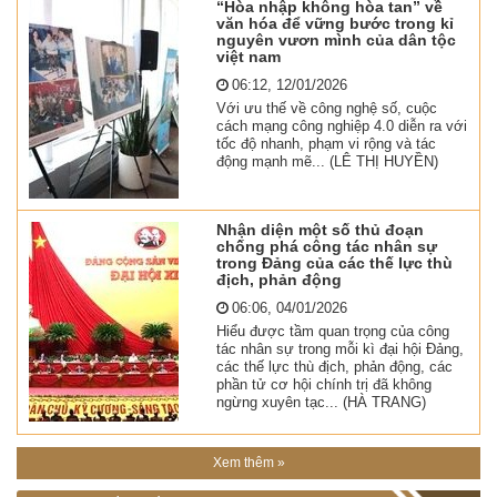
“Hòa nhập không hòa tan” về
văn hóa để vững bước trong kỉ
nguyên vươn mình của dân tộc
việt nam
06:12, 12/01/2026
Với ưu thế về công nghệ số, cuộc
cách mạng công nghiệp 4.0 diễn ra với
tốc độ nhanh, phạm vi rộng và tác
động mạnh mẽ... (LÊ THỊ HUYỀN)
Nhận diện một số thủ đoạn
chống phá công tác nhân sự
trong Đảng của các thế lực thù
địch, phản động
06:06, 04/01/2026
Hiểu được tầm quan trọng của công
tác nhân sự trong mỗi kì đại hội Đảng,
các thế lực thù địch, phản động, các
phần tử cơ hội chính trị đã không
ngừng xuyên tạc... (HÀ TRANG)
Xem thêm »