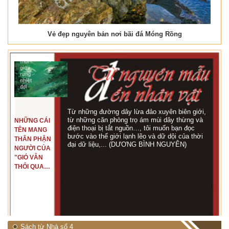
Vẻ đẹp nguyên bản nơi bãi đá Móng Rồng
Từ những đường dây lừa đảo xuyên biên giới,
từ những căn phòng trọ ám mùi dây thừng và
NHỮNG CÁI
điện thoại bị tắt nguồn…, tôi muốn bạn đọc
TÊN MANG
bước vào thế giới lạnh lẽo và dữ dội của thời
THÂN PHẬN
đại dữ liệu,... (DƯƠNG BÌNH NGUYÊN)
NGƯỜI CỦA
"GIÓ VẪN
THỔI QUA
RỪNG
NHIỆT ĐỚI"
Sách từ Nhà số 4