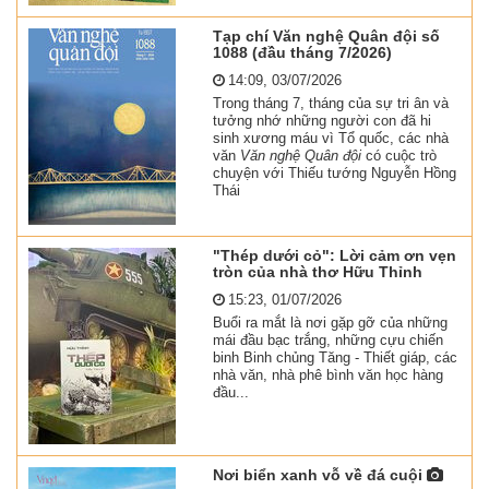
Tạp chí Văn nghệ Quân đội số
1088 (đầu tháng 7/2026)
14:09, 03/07/2026
Trong tháng 7, tháng của sự tri ân và
tưởng nhớ những người con đã hi
sinh xương máu vì Tổ quốc, các nhà
văn
Văn nghệ Quân đội
có cuộc trò
chuyện với Thiếu tướng Nguyễn Hồng
Thái
"Thép dưới cỏ": Lời cảm ơn vẹn
tròn của nhà thơ Hữu Thỉnh
15:23, 01/07/2026
Buổi ra mắt là nơi gặp gỡ của những
mái đầu bạc trắng, những cựu chiến
binh Binh chủng Tăng - Thiết giáp, các
nhà văn, nhà phê bình văn học hàng
đầu...
Nơi biển xanh vỗ về đá cuội