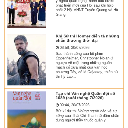
ý nghĩa quan trọng, đánh dấu bước
phát triển mới của Hội sau khi hợp
nhất 2 Hội VHNT Tuyên Quang và Hà
Giang
Khi Sử thi Hormer diễn tả những
chấn thương thời đại
08:58, 30/07/2026
Sau thành công của bộ phim
Oppenheimer
, Christopher Nolan đi
ngược về một trong những nguồn
mạch cổ xưa nhất của văn học
phương Tây, đó là
Odyssey
, thiên sử
thi Hy Lạp...
Tạp chí Văn nghệ Quân đội số
1089 (cuối tháng 7/2026)
09:44, 20/07/2026
Bút kí dự thi
Những người bảo vệ sự
sống
của Thái Chí Thanh tô đậm chân
dung người thầy thuốc quân y