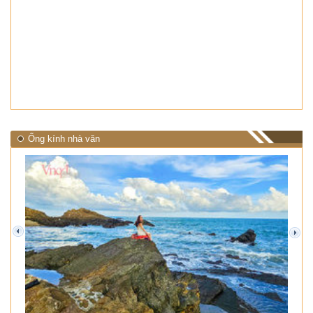
Ống kính nhà văn
prev
next