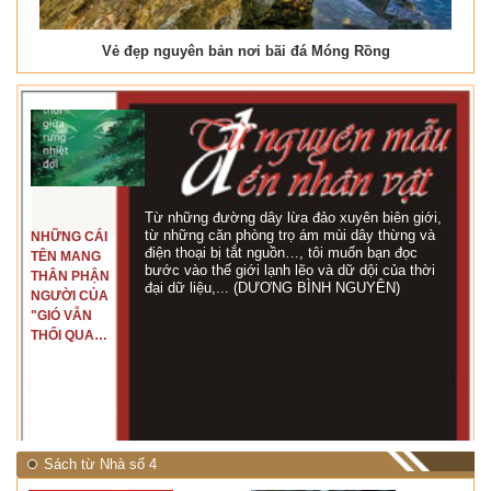
Vẻ đẹp nguyên bản nơi bãi đá Móng Rồng
Từ những đường dây lừa đảo xuyên biên giới,
từ những căn phòng trọ ám mùi dây thừng và
NHỮNG CÁI
điện thoại bị tắt nguồn…, tôi muốn bạn đọc
TÊN MANG
bước vào thế giới lạnh lẽo và dữ dội của thời
THÂN PHẬN
đại dữ liệu,... (DƯƠNG BÌNH NGUYÊN)
NGƯỜI CỦA
"GIÓ VẪN
THỔI QUA
RỪNG
NHIỆT ĐỚI"
Sách từ Nhà số 4