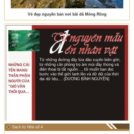
Vẻ đẹp nguyên bản nơi bãi đá Móng Rồng
Từ những đường dây lừa đảo xuyên biên giới,
từ những căn phòng trọ ám mùi dây thừng và
NHỮNG CÁI
điện thoại bị tắt nguồn…, tôi muốn bạn đọc
TÊN MANG
bước vào thế giới lạnh lẽo và dữ dội của thời
THÂN PHẬN
đại dữ liệu,... (DƯƠNG BÌNH NGUYÊN)
NGƯỜI CỦA
"GIÓ VẪN
THỔI QUA
RỪNG
NHIỆT ĐỚI"
Sách từ Nhà số 4