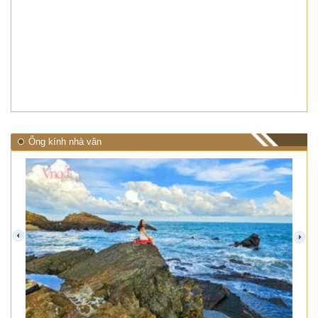
Ống kính nhà văn
prev
next