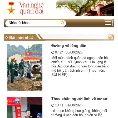
Toggle
navigati
Bài mới nhất
Đường về lòng dân
07:24, 05/08/2026
Mỗi mùa hành quân dã ngoại, cán bộ,
chiến sĩ LLVT Quân khu 1 lại lặng lẽ
bồi đắp con đường vào lòng dân bằng
mồ hôi và trách nhiệm. (Thực hiện:
BÙI HIỆP)
Theo chân người lính về cơ sở
13:41, 01/08/2026
Lớp học không bục giảng, không hội
trường được cán bộ, chiến sĩ Bộ