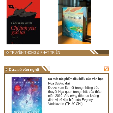
TRUYỀN THÔNG & PHÁT TRIỂN
Cửa sổ văn nghệ
nh
Ra mắt tác phẩm tiêu biểu của văn học
Nga đương đại
g
Được xem là một trong những tiểu
thuyết Nga quan trọng nhất của thập
niên 2010,
Phi công
tiếp tục khẳng
định vị trí đặc biệt của Evgeny
Vodolazkin (THÙY CHI)