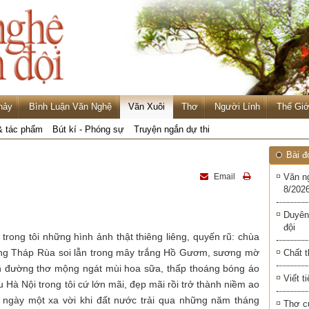
hảy
Bình Luận Văn Nghệ
Văn Xuôi
Thơ
Người Lính
Thế Giớ
& tác phẩm
Bút kí - Phóng sự
Truyện ngắn dự thi
Bài đ
Email
Văn n
8/2026
Duyên
đội
 trong tôi những hình ảnh thật thiêng liêng, quyến rũ: chùa
óng Tháp Rùa soi lẫn trong mây trắng Hồ Gươm, sương mờ
Chất t
n đường thơ mộng ngát mùi hoa sữa, thấp thoáng bóng áo
Viết t
êu Hà Nội trong tôi cứ lớn mãi, đẹp mãi rồi trở thành niềm ao
ngày một xa vời khi đất nước trải qua những năm tháng
Thơ c