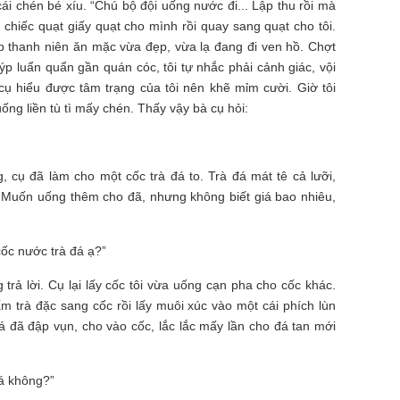
cái chén bé xíu. “Chú bộ đội uống nước đi... Lập thu rồi mà
e chiếc quạt giấy quạt cho mình rồi quay sang quạt cho tôi.
p thanh niên ăn mặc vừa đẹp, vừa lạ đang đi ven hồ. Chợt
p luẩn quẩn gần quán cóc, tôi tự nhắc phải cảnh giác, vội
 cụ hiểu được tâm trạng của tôi nên khẽ mỉm cười. Giờ tôi
uống liền tù tì mấy chén. Thấy vậy bà cụ hỏi:
, cụ đã làm cho một cốc trà đá to. Trà đá mát tê cả lưỡi,
 Muốn uống thêm cho đã, nhưng không biết giá bao nhiêu,
cốc nước trà đá ạ?”
 trả lời. Cụ lại lấy cốc tôi vừa uống cạn pha cho cốc khác.
ấm trà đặc sang cốc rồi lấy muôi xúc vào một cái phích lùn
á đã đập vụn, cho vào cốc, lắc lắc mấy lần cho đá tan mới
lá không?”