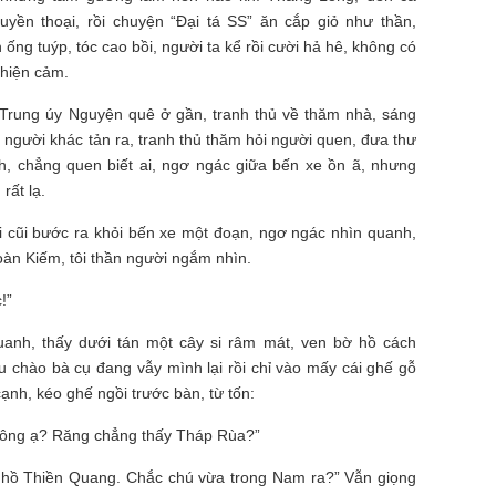
ền thoại, rồi chuyện “Đại tá SS” ăn cắp giỏ như thần,
ng tuýp, tóc cao bồi, người ta kể rồi cười hả hê, không có
thiện cảm.
Trung úy Nguyện quê ở gần, tranh thủ về thăm nhà, sáng
người khác tản ra, tranh thủ thăm hỏi người quen, đưa thư
h, chẳng quen biết ai, ngơ ngác giữa bến xe ồn ã, nhưng
rất lạ.
i cũi bước ra khỏi bến xe một đoạn, ngơ ngác nhìn quanh,
oàn Kiếm, tôi thần người ngắm nhìn.
!”
quanh, thấy dưới tán một cây si râm mát, ven bờ hồ cách
u chào bà cụ đang vẫy mình lại rồi chỉ vào mấy cái ghế gỗ
ạnh, kéo ghế ngồi trước bàn, từ tốn:
không ạ? Răng chẳng thấy Tháp Rùa?”
 hồ Thiền Quang. Chắc chú vừa trong Nam ra?” Vẫn giọng