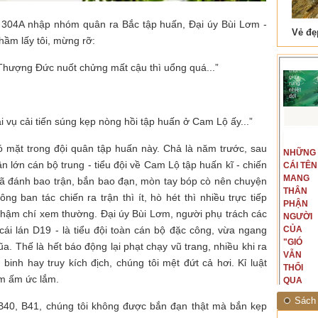
 304A nhập nhóm quân ra Bắc tập huấn, Đại úy Bùi Lơm -
 Tam Cốc
Lẫm liệt Hải Vân quan
hầm lấy tôi, mừng rỡ:
 Thượng Đức nuốt chửng mất cậu thì uổng quá...”
i vụ cải tiến súng kẹp nòng hồi tập huấn ở Cam Lộ ấy...”
t văn là
Là người đi dọc biên giới phía
có mặt trong đội quân tập huấn này. Chả là năm trước, sau
NGUYÊN
NHỮNG
ấu, một
Bắc, tôi có thế mạnh khi hình
n lớn cán bộ trung - tiểu đội về Cam Lộ tập huấn kĩ - chiến
MẪU
CÁI TÊN
hế giới từ
dung, mở ra không gian của giai
CỦA TÔI
MANG
hà văn tự
đoạn lịch sử đó... (PHẠM VÂN
 đã đánh bao trận, bắn bao đạn, mòn tay bóp cò nên chuyện
LÀ
THÂN
eo ý mình...
ANH)
ng ban tác chiến ra trận thì ít, hò hét thì nhiều trực tiếp
NHỮNG
PHẬN
 thậm chí xem thường. Đại úy Bùi Lơm, người phụ trách các
NGƯỜI
NGƯỜI
cái lán D19 - là tiểu đội toàn cán bộ đặc công, vừa ngang
ĐÃ PHẤT
CỦA
CAO CỜ
"GIÓ
iũa. Thế là hết báo động lại phạt chạy vũ trang, nhiều khi ra
HỒNG
VẪN
inh hay truy kích địch, chúng tôi mệt đứt cả hơi. Kỉ luật
THÁNG
THỔI
em ấm ức lắm.
TÁM
QUA
NĂM
RỪNG
Sách 
B40, B41, chúng tôi không được bắn đạn thật mà bắn kẹp
1945
NHIỆT