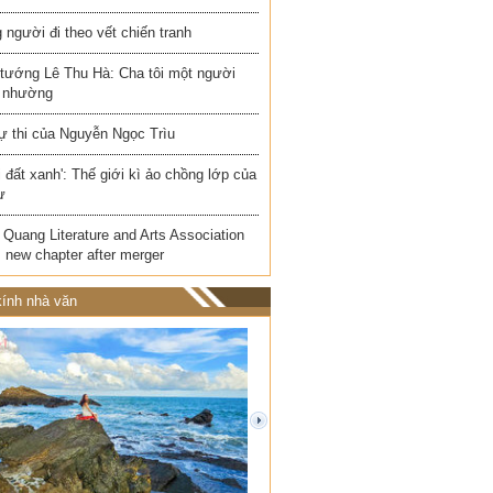
người đi theo vết chiến tranh
 tướng Lê Thu Hà: Cha tôi một người
 nhường
ự thi của Nguyễn Ngọc Trìu
i đất xanh': Thế giới kì ảo chồng lớp của
ư
Quang Literature and Arts Association
 new chapter after merger
ính nhà văn
next