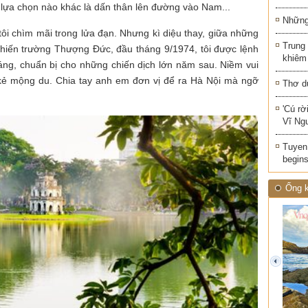
ó lựa chọn nào khác là dấn thân lên đường vào Nam...
Những 
ôi chìm mãi trong lửa đạn. Nhưng kì diệu thay, giữa những
Trung
 chiến trường Thượng Đức, đầu tháng 9/1974, tôi được lệnh
khiêm
áng, chuẩn bị cho những chiến dịch lớn năm sau. Niềm vui
 kẻ mộng du. Chia tay anh em đơn vị để ra Hà Nội mà ngỡ
Thơ d
'Cú rờ
Vĩ Ng
Tuyen 
begins
Ống k
prev