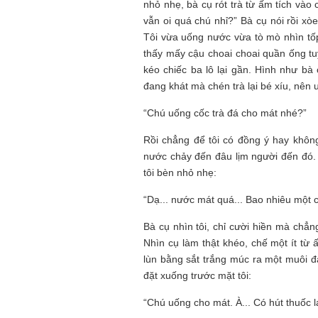
nhỏ nhẹ, bà cụ rót trà từ ấm tích vào 
vẫn oi quá chú nhỉ?” Bà cụ nói rồi xò
Tôi vừa uống nước vừa tò mò nhìn tố
thấy mấy cậu choai choai quần ống tuý
kéo chiếc ba lô lại gần. Hình như bà
đang khát mà chén trà lại bé xíu, nên 
“Chú uống cốc trà đá cho mát nhé?”
Rồi chẳng để tôi có đồng ý hay không
nước chảy đến đâu lịm người đến đó.
tôi bèn nhỏ nhẹ:
“Dạ... nước mát quá... Bao nhiêu một 
Bà cụ nhìn tôi, chỉ cười hiền mà chẳng
Nhìn cụ làm thật khéo, chế một ít từ 
lùn bằng sắt trắng múc ra một muôi đ
đặt xuống trước mặt tôi:
“Chú uống cho mát. À... Có hút thuốc 