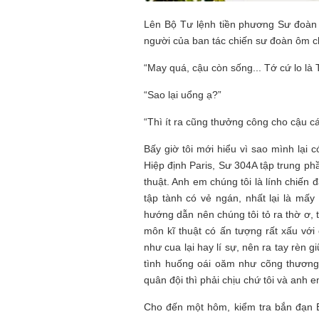
Lên Bộ Tư lệnh tiền phương Sư đoàn
Mùa xanh
người của ban tác chiến sư đoàn ôm c
“May quá, cậu còn sống... Tớ cứ lo là
“Sao lại uổng ạ?”
“Thì ít ra cũng thưởng công cho cậu cá
Tôi từng hình dung viế
Bấy giờ tôi mới hiểu vì sao mình lại 
NHỮNG
công việc của sự hư c
Hiệp định Paris, Sư 304A tập trung phầ
NGƯỜI
hành trình phác dựng t
TÔI GẶP,
trí tưởng tượng, nơi n
thuật. Anh em chúng tôi là lính chiến
NHỮNG
do tạo hình mọi thứ th
tập tành có vẻ ngán, nhất lại là mấy ô
CHUYỆN
(TRẦN THỊ TÚ NGỌC)
hướng dẫn nên chúng tôi tỏ ra thờ ơ,
TÔI VIẾT
môn kĩ thuật có ấn tượng rất xấu với 
như cua lại hay lí sự, nên ra tay rèn g
tình huống oái oăm như cõng thương b
quân đội thì phải chịu chứ tôi và anh 
Cho đến một hôm, kiểm tra bắn đạn 