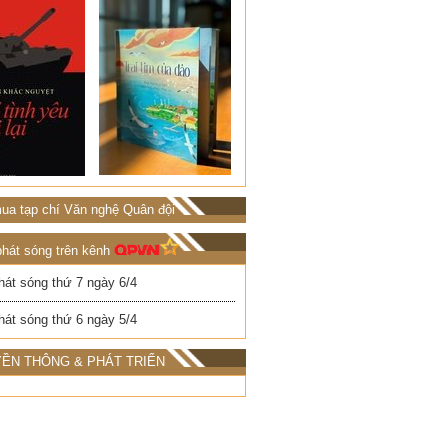
ua tạp chí Văn nghệ Quân đội
phát sóng trên kênh
hát sóng thứ 7 ngày 6/4
hát sóng thứ 6 ngày 5/4
ỀN THÔNG & PHÁT TRIỂN