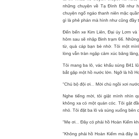
những chuyện về Tạ Đình Đề như huy
chuyện ngổ ngáo thanh niên mặc quần ố
gì là phê phán mà hình như cũng đầy 
Đến bến xe Kim Liên, Đại úy Lơm và 
hôm sau sẽ nhập Binh trạm 66. Những 
từ, quà cáp bạn bè nhờ. Tôi một mìn
lòng vẫn tràn ngập cảm xúc bâng lâng, 
Tôi mang ba lô, vác khẩu súng B41 lũ
bắt gặp một hồ nước lớn. Ngỡ là hồ H
“Chú bộ đội ơi... Mời chú ngồi xơi nước
Nghe tiếng mời, tôi giật mình nhìn 
không xa có một quán cóc. Tôi gật đầ
nhỏ. Tôi đặt ba lô và súng xuống bên c
“Mẹ ơi... Đây có phải hồ Hoàn Kiếm 
“Không phải hồ Hoàn Kiếm mà đây là