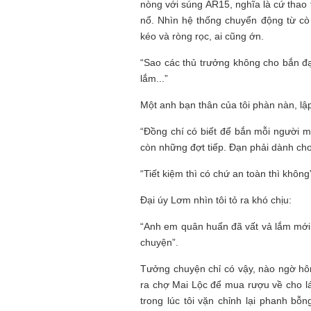
nòng với súng AR15, nghĩa là cứ thao
nổ. Nhìn hệ thống chuyển động từ c
kéo và ròng rọc, ai cũng ớn.
“Sao các thủ trưởng không cho bắn đạ
lắm...”
Một anh bạn thân của tôi phàn nàn, l
“Đồng chí có biết để bắn mỗi người m
còn những đợt tiếp. Đạn phải dành cho 
“Tiết kiệm thì có chứ an toàn thì không
Đại úy Lơm nhìn tôi tỏ ra khó chịu:
“Anh em quân huấn đã vất vả lắm mới 
chuyện”.
Tưởng chuyện chỉ có vậy, nào ngờ hô
ra chợ Mai Lộc để mua rượu về cho lá
trong lúc tôi vặn chỉnh lại phanh bỗ