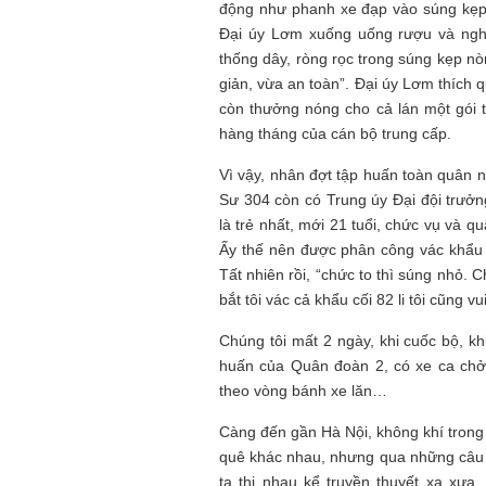
động như phanh xe đạp vào súng kẹp 
Đại úy Lơm xuống uống rượu và nghe
thống dây, ròng rọc trong súng kẹp n
giản, vừa an toàn”. Đại úy Lơm thích 
còn thưởng nóng cho cả lán một gói t
hàng tháng của cán bộ trung cấp.
Vì vậy, nhân đợt tập huấn toàn quân nà
Sư 304 còn có Trung úy Đại đội trưở
là trẻ nhất, mới 21 tuổi, chức vụ và 
Ấy thế nên được phân công vác khẩu s
Tất nhiên rồi, “chức to thì súng nhỏ. C
bắt tôi vác cả khẩu cối 82 li tôi cũng vu
Chúng tôi mất 2 ngày, khi cuốc bộ, kh
huấn của Quân đoàn 2, có xe ca chở 
theo vòng bánh xe lăn…
Càng đến gần Hà Nội, không khí trong 
quê khác nhau, nhưng qua những câu c
ta thi nhau kể truyền thuyết xa xư