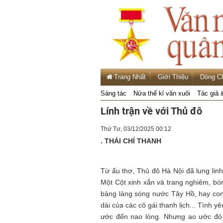
Trang Nhất
Giới Thiệu
Dòng C
Sáng tác
Nửa thế kỉ văn xuôi
Tác giả 
Lính trận về với Thủ đô
Thứ Tư, 03/12/2025 00:12
. THÁI CHÍ THANH
Từ ấu thơ, Thủ đô Hà Nội đã lung linh
Một Cột xinh xắn và trang nghiêm, b
bảng lảng sóng nước Tây Hồ, hay co
dài của các cô gái thanh lịch... Tình y
ước đến nao lòng. Nhưng ao ước đó 