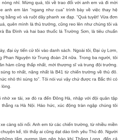
nòng nhỉ. Mừng quá, tôi về trao đổi với anh em và đi mời
 anh em lán “ngang như cua” trình bày về việc thay hệ
òng bằng vỏ và ruột dây phanh xe đạp. “Quá tuyệt! Vừa đơn
quá, quên mình là thủ trưởng, cũng reo lên như chúng tôi và
rà Ba Đình và hai bao thuốc lá Trường Sơn, là tiêu chuẩn
y, đại úy tiến cử tôi vào danh sách. Ngoài tôi, Đại úy Lơm,
ng Phan Nguyện từ Trung đoàn 24 nữa. Trong ba người, tôi
quân hàm cũng thấp nhất, mới thượng sĩ và trung đội trưởng.
úng to nhất, nặng nhất là B41 từ chiến trường về thủ đô.
hức nhỏ thì súng to”. Tôi nói vui vậy chứ được ra Bắc thì có
i lòng.
i nhờ xe tải, xe đò ra đến Đông Hà, nhập với đội quân tập
thẳng ra Hà Nội. Háo hức, xúc động tràn ngập chúng tôi
xe càng sôi nổi. Anh em từ các chiến trường, từ nhiều miền
huyện kể, tôi thấy ai cũng dạt dào tình yêu Thủ đô. Người
a, những tấm gương làm nên hào khí Thăng Long, đến cả