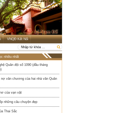
i
VNQĐ Kết Nối
ọc nhiều nhất
ghệ Quân đội số 1090 (đầu tháng
)
 nợ văn chương của hai nhà văn Quân
hơ của vạn vật
iếp những câu chuyện đẹp
ủa Thai Sắc