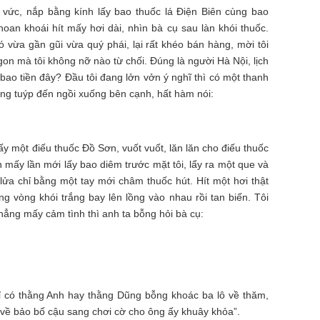
vức, nắp bằng kính lấy bao thuốc lá Điện Biên cùng bao
oan khoái hít mấy hơi dài, nhìn bà cụ sau làn khói thuốc.
ó vừa gần gũi vừa quý phái, lại rất khéo bán hàng, mời tôi
ngon mà tôi không nỡ nào từ chối. Đúng là người Hà Nội, lịch
bao tiền đây? Đầu tôi đang lởn vởn ý nghĩ thì có một thanh
 ống tuýp đến ngồi xuống bên cạnh, hất hàm nói:
lấy một điếu thuốc Đồ Sơn, vuốt vuốt, lăn lăn cho điếu thuốc
àn mấy lần mới lấy bao diêm trước mặt tôi, lẩy ra một que và
lửa chỉ bằng một tay mới châm thuốc hút. Hít một hơi thật
ng vòng khói trắng bay lên lồng vào nhau rồi tan biến. Tôi
ẳng mấy cảm tình thì anh ta bỗng hỏi bà cụ:
 có thằng Anh hay thằng Dũng bỗng khoác ba lô về thăm,
 về bảo bố cậu sang chơi cờ cho ông ấy khuây khỏa”.