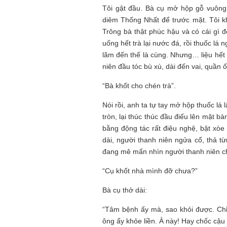
Tôi gật đầu. Bà cụ mở hộp gỗ vuông 
diêm Thống Nhất để trước mặt. Tôi kh
Trông bà thật phúc hậu và có cái gì đ
uống hết trà lại nước đá, rồi thuốc lá 
lãm đến thế là cùng. Nhưng… liệu hết 
niên đầu tóc bù xù, dài đến vai, quần
“Bà khốt cho chén trà”.
Nói rồi, anh ta tự tay mở hộp thuốc lá 
tròn, lại thúc thúc đầu điếu lên mặt b
bằng động tác rất điệu nghệ, bật xòe 
dài, người thanh niên ngửa cổ, thả từ
đang mê mẩn nhìn người thanh niên ch
“Cụ khốt nhà mình đỡ chưa?”
Bà cụ thở dài:
“Tâm bệnh ấy mà, sao khỏi được. Chỉ
ông ấy khỏe liền. À này! Hay chốc cậu