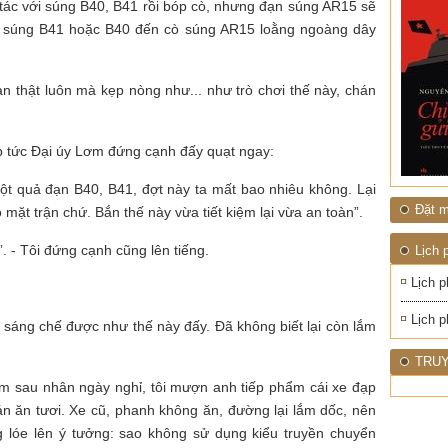
ĐỚI"
 tác với súng B40, B41 rồi bóp cò, nhưng đạn súng AR15 sẽ
ò súng B41 hoặc B40 đến cò súng AR15 loằng ngoàng dây
n thật luôn mà kẹp nòng như... như trò chơi thế này, chán
ập tức Đại úy Lơm đứng cạnh đấy quạt ngay:
ột quả đạn B40, B41, đợt này ta mất bao nhiêu không. Lại
Đặt m
mặt trận chứ. Bắn thế này vừa tiết kiệm lại vừa an toàn”.
”. - Tôi đứng cạnh cũng lên tiếng.
Lịch 
Lịch p
Lịch p
sáng chế được như thế này đấy. Đã không biết lại còn lắm
TRUY
m sau nhân ngày nghỉ, tôi mượn anh tiếp phẩm cái xe đạp
n ăn tươi. Xe cũ, phanh không ăn, đường lại lắm dốc, nên
ng lóe lên ý tưởng: sao không sử dụng kiểu truyền chuyển