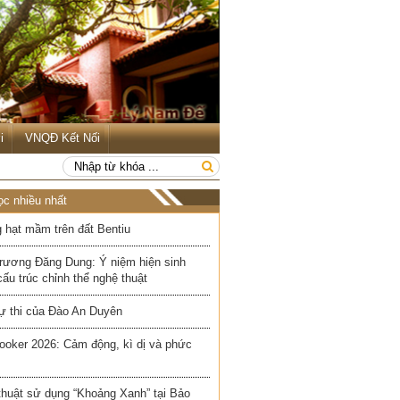
i
VNQĐ Kết Nối
ọc nhiều nhất
 hạt mầm trên đất Bentiu
rương Đăng Dung: Ý niệm hiện sinh
cấu trúc chỉnh thể nghệ thuật
ự thi của Đào An Duyên
ooker 2026: Cảm động, kì dị và phức
thuật sử dụng “Khoảng Xanh” tại Bảo