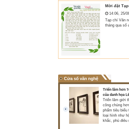
Mời đặt Tạp
14:06, 25/0
Tạp chí Văn 
tháng qua số 
Cửa sổ văn nghệ
70 bông “hoa vườn Bác”
Triển lãm hơn 
“Hoa vườn Bác” là cuốn
của danh họa L
sách tập hợp những điển
Triển lãm giới 
hình tiêu biểu trong học tập
công chúng hơn
và làm theo tư tưởng, đạo
phẩm tiêu biểu 
prev
đức, phong cách Hồ Chí
loại hình như h
Minh.
khắc, phù điêu