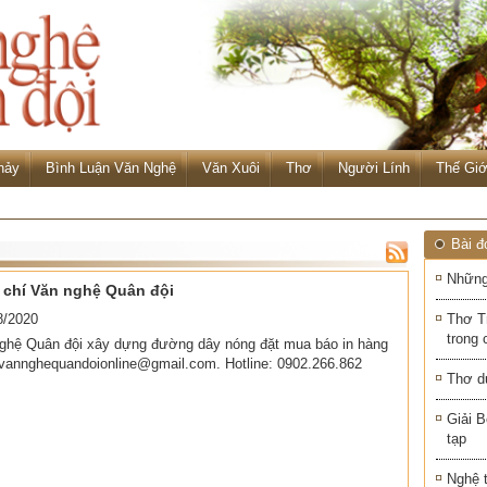
hảy
Bình Luận Văn Nghệ
Văn Xuôi
Thơ
Người Lính
Thế Giớ
Bài đ
Những
 chí Văn nghệ Quân đội
8/2020
Thơ T
trong 
nghệ Quân đội xây dựng đường dây nóng đặt mua báo in hàng
 vannghequandoionline@gmail.com. Hotline: 0902.266.862
Thơ d
Giải B
tạp
Nghệ 