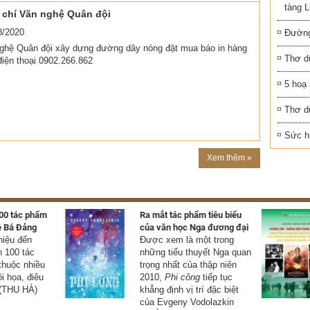
tàng 
 chí Văn nghệ Quân đội
8/2020
Đường
nghệ Quân đội xây dựng đường dây nóng đặt mua báo in hàng
Thơ d
điện thoại 0902.266.862
5 hoạ
Thơ d
Sức h
Xem thêm »
100 tác phẩm
Ra mắt tác phẩm tiêu biểu
ê Bá Đảng
của văn học Nga đương đại
thiệu đến
Được xem là một trong
 100 tác
những tiểu thuyết Nga quan
thuộc nhiều
trọng nhất của thập niên
ội họa, điêu
2010,
Phi công
tiếp tục
 (THU HÀ)
khẳng định vị trí đặc biệt
của Evgeny Vodolazkin