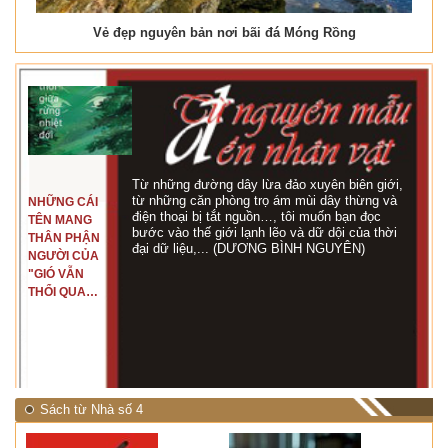
Vẻ đẹp nguyên bản nơi bãi đá Móng Rồng
Từ những đường dây lừa đảo xuyên biên giới,
từ những căn phòng trọ ám mùi dây thừng và
NHỮNG CÁI
điện thoại bị tắt nguồn…, tôi muốn bạn đọc
TÊN MANG
bước vào thế giới lạnh lẽo và dữ dội của thời
THÂN PHẬN
đại dữ liệu,... (DƯƠNG BÌNH NGUYÊN)
NGƯỜI CỦA
"GIÓ VẪN
THỔI QUA
RỪNG
NHIỆT ĐỚI"
Sách từ Nhà số 4