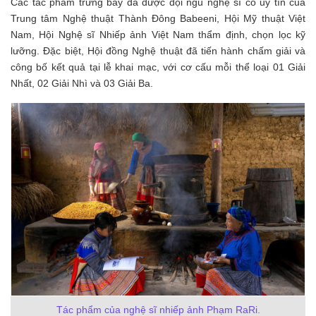
Các tác phẩm trưng bày đã được đội ngũ nghệ sĩ có uy tín của
Trung tâm Nghệ thuật Thành Đông Babeeni, Hội Mỹ thuật Việt
Nam, Hội Nghệ sĩ Nhiếp ảnh Việt Nam thẩm định, chọn lọc kỹ
lưỡng. Đặc biệt, Hội đồng Nghệ thuật đã tiến hành chấm giải và
công bố kết quả tại lễ khai mạc, với cơ cấu mỗi thể loại 01 Giải
Nhất, 02 Giải Nhì và 03 Giải Ba.
Tác phẩm của nghệ sĩ nhiếp ảnh Phạm RaRi.