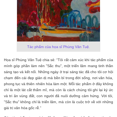
Tác phẩm của họa sĩ Phùng Văn Tuệ.
Họa sĩ Phùng Văn Tuệ chia sẻ: “Tôi rất cảm xúc khi tác phẩm của
mình góp phần làm nên "Sắc thu", một triển lãm mang tinh thần
sáng tạo và kết nối. Những ngày ở trại sáng tác đã cho tôi cơ hội
chạm đến cái đẹp giản dị mà bền bỉ trong đời sống, nơi văn hóa,
phong tục và thiên nhiên hòa làm một. Mỗi tác phẩm ở đây không
chỉ là một lát cắt thẩm mĩ, mà còn là cách chúng tôi ghi lại ký ức
và tri ân vùng đất, con người đã nuôi dưỡng cảm hứng. Với tôi,
"Sắc thu" không chỉ là triển lãm, mà còn là cuộc trở về với những
giá trị văn hóa gốc rễ.”