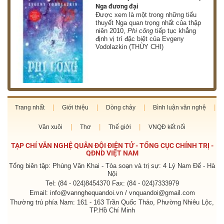
Nga đương đại
g
Được xem là một trong những tiểu
thuyết Nga quan trọng nhất của thập
niên 2010,
Phi công
tiếp tục khẳng
định vị trí đặc biệt của Evgeny
Vodolazkin (THÙY CHI)
Trang nhất
Giới thiệu
Dòng chảy
Bình luận văn nghệ
Văn xuôi
Thơ
Thế giới
VNQĐ kết nối
TẠP CHÍ VĂN NGHỆ QUÂN ĐỘI ĐIỆN TỬ - TỔNG CỤC CHÍNH TRỊ -
QĐND VIỆT NAM
Tổng biên tập: Phùng Văn Khai - Tòa soạn và trị sự: 4 Lý Nam Đế - Hà
Nội
Tel: (84 - 024)8454370 Fax: (84 - 024)7333979
Email: info@vannghequandoi.vn / vnquandoi@gmail.com
Thường trú phía Nam: 161 - 163 Trần Quốc Thảo, Phường Nhiêu Lộc,
TP.Hồ Chí Minh