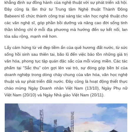
khẳng định sự đồng hành của nghệ thuật với sự phát triển xã hội.
Đây cũng là lần thứ tư Trung tâm Nghệ thuật Thành Đông
Babeeni tổ chức thành công trại sáng tác văn học nghệ thuật cho
các văn nghệ sĩ, góp phần bồi dưỡng và nâng cao đời sống tinh
thần không chỉ ở mỗi địa phương mà hướng đến sự kết nối, lan
tỏa sâu rộng, mạnh mẽ hơn.
Lấy cảm hứng từ vẻ đẹp tiềm ẩn của quê hương đất nước, từ sức
sống hồi sinh sau thiên tai, bão lũ đến việc bảo tồn những giá trị
văn hóa, phong tục tập quán đặc sắc của mỗi vùng miền. Các tác
phẩm tại “Sắc thu” còn gợi lên vai trò, sự đóng góp bền bỉ của
doanh nghiệp trong dòng chảy chung của văn hóa, văn học nghệ
thuật và sự phát triển đất nước. Đây cũng là hoạt động thiết thực
chào mừng Ngày Doanh nhân Việt Nam (13/10), Ngày Phụ nữ
Việt Nam (20/10) và Ngày Nhà giáo Việt Nam (20/11).