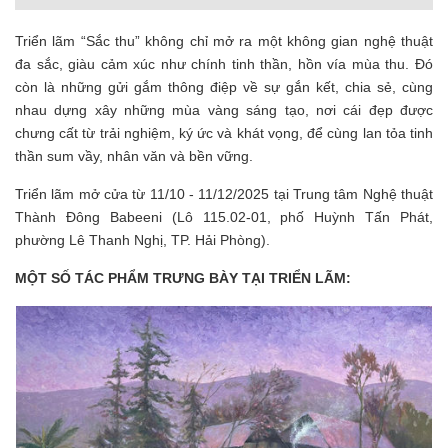
Triển lãm “Sắc thu” không chỉ mở ra một không gian nghệ thuật
đa sắc, giàu cảm xúc như chính tinh thần, hồn vía mùa thu. Đó
còn là những gửi gắm thông điệp về sự gắn kết, chia sẻ, cùng
nhau dựng xây những mùa vàng sáng tạo, nơi cái đẹp được
chưng cất từ trải nghiệm, ký ức và khát vọng, để cùng lan tỏa tinh
thần sum vầy, nhân văn và bền vững.
Triển lãm mở cửa từ 11/10 - 11/12/2025 tại Trung tâm Nghệ thuật
Thành Đông Babeeni (Lô 115.02-01, phố Huỳnh Tấn Phát,
phường Lê Thanh Nghị, TP. Hải Phòng).
MỘT SỐ TÁC PHẨM TRƯNG BÀY TẠI TRIỂN LÃM: