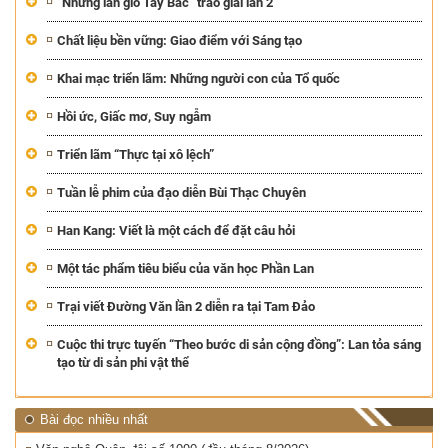
“Những làn gió Tây Bắc” trao giải lần 2
Chất liệu bền vững: Giao điểm với Sáng tạo
Khai mạc triển lãm: Những người con của Tổ quốc
Hồi ức, Giấc mơ, Suy ngẫm
Triển lãm “Thực tại xô lệch”
Tuần lễ phim của đạo diễn Bùi Thạc Chuyên
Han Kang: Viết là một cách để đặt câu hỏi
Một tác phẩm tiêu biểu của văn học Phần Lan
Trại viết Đường Văn lần 2 diễn ra tại Tam Đảo
Cuộc thi trực tuyến “Theo bước di sản cộng đồng”: Lan tỏa sáng
tạo từ di sản phi vật thể
Bài đọc nhiều nhất