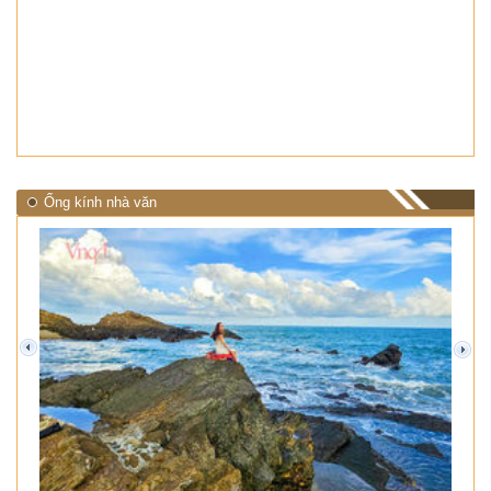
Ống kính nhà văn
prev
next