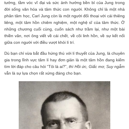
tưởng, tầm vóc vĩ đại và sức ảnh hưởng bền bỉ của Jung trong
đời sống văn hóa và tâm thức con người. Không chỉ là một nhà
phân tâm học, Carl Jung còn là một người đối thoại với cái thiêng
liêng, một tâm hồn chiêm nghiệm, một nghệ sĩ của tâm thức. Ở
những chương cuối cùng, cuốn sách như trầm lại, như một bài
thiền văn, nơi ông viết về cái chết, về cõi linh hồn, về sự kết nối
giữa con người với điều vượt khỏi lí trí.
Dù bạn chỉ vừa bắt đầu hứng thú với lí thuyết của Jung, là chuyên
gia trong lĩnh vực tâm lí hay đơn giản là một tâm hồn đang kiếm
tìm lời đáp cho câu hỏi “Tôi là ai?”,
thì Hồi ức, Giấc mơ, Suy ngẫm
vẫn là sự lựa chọn rất xứng đáng cho bạn.