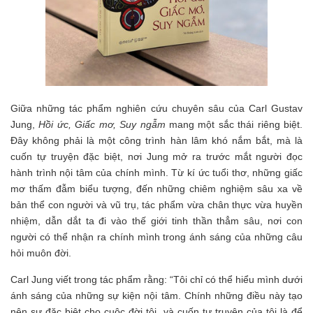
Giữa những tác phẩm nghiên cứu chuyên sâu của Carl Gustav
Jung,
Hồi ức, Giấc mơ, Suy ngẫm
mang một sắc thái riêng biệt.
Đây không phải là một công trình hàn lâm khó nắm bắt, mà là
cuốn tự truyện đặc biệt, nơi Jung mở ra trước mắt người đọc
hành trình nội tâm của chính mình. Từ kí ức tuổi thơ, những giấc
mơ thấm đẫm biểu tượng, đến những chiêm nghiệm sâu xa về
bản thể con người và vũ trụ, tác phẩm vừa chân thực vừa huyền
nhiệm, dẫn dắt ta đi vào thế giới tinh thần thẳm sâu, nơi con
người có thể nhận ra chính mình trong ánh sáng của những câu
hỏi muôn đời.
Carl Jung viết trong tác phẩm rằng: “Tôi chỉ có thể hiểu mình dưới
ánh sáng của những sự kiện nội tâm. Chính những điều này tạo
nên sự đặc biệt cho cuộc đời tôi, và cuốn tự truyện của tôi là để