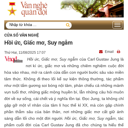
Toggle
navigati
CỬA SỔ VĂN NGHỆ
Hồi ức, Giấc mơ, Suy ngẫm
Email
Thứ Hai, 11/08/2025 17:07
Hồi ức, Giấc mơ, Suy ngẫm
của Carl Gustav Jung là
nơi kí ức, giấc mơ và những chiêm nghiệm cuộc đời
hòa vào nhau, mở ra cánh cửa dẫn con người bước sâu vào miền
tâm thức. Không đi theo lối kể sự kiện thông thường, tác phẩm
như một tấm gương soi bóng nội tâm, phản chiếu cả những mảnh
vụn tuổi thơ, những giấc mộng huyền bí, lẫn những câu hỏi muôn
đời về sự sống, cái chết và ý nghĩa tồn tại. Đọc Jung, ta không chỉ
gặp gỡ một vĩ nhân của tâm lí học thế kỉ XX, mà còn gặp chính
phần thẳm sâu của bản thân, nơi những giấc mơ cất giữ ánh
sáng dẫn lối cho một đời người.
Hồi ức, Giấc mơ, Suy ngẫm
, tác
phẩm cuối đời của Carl Gustav Jung đã cho chúng ta hiểu thế