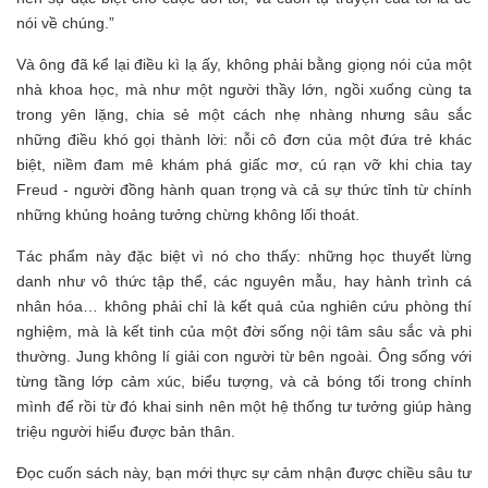
nói về chúng.”
Và ông đã kể lại điều kì lạ ấy, không phải bằng giọng nói của một
nhà khoa học, mà như một người thầy lớn, ngồi xuống cùng ta
trong yên lặng, chia sẻ một cách nhẹ nhàng nhưng sâu sắc
những điều khó gọi thành lời: nỗi cô đơn của một đứa trẻ khác
biệt, niềm đam mê khám phá giấc mơ, cú rạn vỡ khi chia tay
Freud - người đồng hành quan trọng và cả sự thức tỉnh từ chính
những khủng hoảng tưởng chừng không lối thoát.
Tác phẩm này đặc biệt vì nó cho thấy: những học thuyết lừng
danh như vô thức tập thể, các nguyên mẫu, hay hành trình cá
nhân hóa… không phải chỉ là kết quả của nghiên cứu phòng thí
nghiệm, mà là kết tinh của một đời sống nội tâm sâu sắc và phi
thường. Jung không lí giải con người từ bên ngoài. Ông sống với
từng tầng lớp cảm xúc, biểu tượng, và cả bóng tối trong chính
mình để rồi từ đó khai sinh nên một hệ thống tư tưởng giúp hàng
triệu người hiểu được bản thân.
Đọc cuốn sách này, bạn mới thực sự cảm nhận được chiều sâu tư