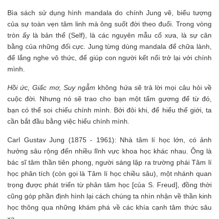
Bìa sách sử dụng hình mandala do chính Jung vẽ, biểu tượng
của sự toàn vẹn tâm linh mà ông suốt đời theo đuổi. Trong vòng
tròn ấy là bản thể (Self), là các nguyên mẫu cổ xưa, là sự cân
bằng của những đối cực. Jung từng dùng mandala để chữa lành,
để lắng nghe vô thức, để giúp con người kết nối trở lại với chính
mình.
Hồi ức, Giấc mơ, Suy ngẫm
không hứa sẽ trả lời mọi câu hỏi về
cuộc đời. Nhưng nó sẽ trao cho bạn một tấm gương để từ đó,
bạn có thể soi chiếu chính mình. Bởi đôi khi, để hiểu thế giới, ta
cần bắt đầu bằng việc hiểu chính mình.
Carl Gustav Jung (1875 - 1961): Nhà tâm lí học lớn, có ảnh
hưởng sâu rộng đến nhiều lĩnh vực khoa học khác nhau. Ông là
bác sĩ tâm thần tiên phong, người sáng lập ra trường phái Tâm lí
học phân tích (còn gọi là Tâm lí học chiều sâu), một nhánh quan
trọng được phát triển từ phân tâm học [của S. Freud], đồng thời
cũng góp phần định hình lại cách chúng ta nhìn nhận về thần kinh
học thông qua những khám phá về các khía cạnh tâm thức sâu
xa.