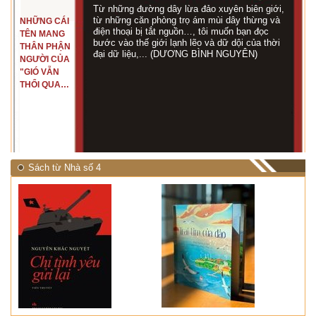
Từ những đường dây lừa đảo xuyên biên giới,
từ những căn phòng trọ ám mùi dây thừng và
NHỮNG CÁI
điện thoại bị tắt nguồn…, tôi muốn bạn đọc
TÊN MANG
bước vào thế giới lạnh lẽo và dữ dội của thời
THÂN PHẬN
đại dữ liệu,... (DƯƠNG BÌNH NGUYÊN)
NGƯỜI CỦA
"GIÓ VẪN
THỔI QUA
RỪNG
NHIỆT ĐỚI"
Sách từ Nhà số 4