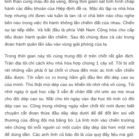
tinh thần cùng máu đỏ da vàng, đồng thời giám sát tình hình chấp
hành các điều khoản của Hiệp định đề ra. Mặc dù lập ra nhà hòa
hợp nhưng chỉ được vài tuần là tan rã vì chả bên nào chịu nghe
bên nào trong việc thi hành không lấn chiếm đất của nhau. Chiến
sự lại tiếp diễn. Và bắt đầu là phía Việt Nam Cộng hòa cho cấp
tiểu đoàn hành quân lấn chiếm. Sau đó chúng đưa cả các trung
đoàn hành quân lấn sâu vào vùng giải phóng của ta.
Trong thời gian này tôi cùng trung đội ở trên chốt rất gần địch.
Trận địa tôi chỉ cách khu nhà hòa hợp chừng 1 cây số. Tôi bị sốt
rét những vẫn phải ở lại chốt vì chưa đến mức ác tính vẫn chiến
đấu được. Tôi nằm co ro trong hầm gối đầu lên đôi dép cao su
của mình. Thú thật mùi dép cao su khiến tôi nhớ nhà vô cùng. Tôi
nhớ ngày ở quê học cấp 3 vẫn đi chân đất chỉ ước ao mẹ mua
cho đôi dép cao su. Mãi cho tới ngày vào đại học tôi mới có đôi
dép cao su. Cũng trong những ngày nằm chốt tôi mới được biết
chuyện cắt đoạn thừa đầu dây dép dưới đế để đốt lên soi vết
thương của đồng đội mà băng bó. Là lính mới vào chiến trường
nên chúng tôi mỗi người có một cuộn dây dép dài hơn một mét
để dùng dần. Các anh lính cũ bảo đó là của quý đấy liệu mà giữ.