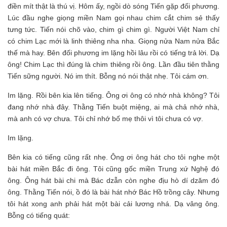
điền mít thật là thú vị. Hôm ấy, ngồi dò sóng Tiến gặp đối phương.
Lúc đầu nghe giọng miền Nam gọi nhau chim cắt chim sẻ thấy
tưng tức. Tiến nói chõ vào, chim gì chim gì. Người Việt Nam chỉ
có chim Lạc mới là linh thiêng nha nha. Giọng nửa Nam nửa Bắc
thế mà hay. Bên đối phương im lặng hồi lâu rồi có tiếng trả lời. Dạ
ông! Chim Lạc thì đúng là chim thiêng rồi ông. Lần đầu tiên thằng
Tiến sững người. Nó im thít. Bỗng nó nói thật nhẹ. Tôi cám ơn.
Im lặng. Rồi bên kia lên tiếng. Ông ơi ông có nhớ nhà không? Tôi
đang nhớ nhà đây. Thằng Tiến buột miệng, ai mà chả nhớ nhà,
mà anh có vợ chưa. Tôi chỉ nhớ bố mẹ thôi vì tôi chưa có vợ.
Im lặng.
Bên kia có tiếng cũng rất nhẹ. Ông ơi ông hát cho tôi nghe một
bài hát miền Bắc đi ông. Tôi cũng gốc miền Trung xứ Nghệ đó
ông. Ông hát bài chi mà Bác dzẫn còn nghe địu hò dí dzăm đó
ông. Thằng Tiến nói, ồ đó là bài hát nhớ Bác Hồ trồng cây. Nhưng
tôi hát xong anh phải hát một bài cải lương nhá. Dạ vâng ông.
Bỗng có tiếng quát: