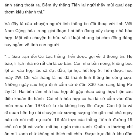
ánh sáng thoát ra. Đêm ấy thằng Tiến lại ngửi thấy mùi quai dép
thơm kiểu thành thị.”
Và đây là câu chuyện người lính thông tin đối thoại với lính Việt
Nam Cộng hòa trong giai đoạn hai bên đang xây dựng nhà hòa
hợp. Một câu chuyện hi hữu vô kỉ luật nhưng lại cảm động đáng
suy ngẫm về tình con người:
“… Sau trận đồi Củ Lạc thằng Tiến được gọi về B thông tin. Họ
bảo, lí lịch nhà nó rất chi là cơ bản. Con nhà bần nông, không bóc
lột ai, vào hợp tác xã đợt đầu, lại học hết lớp 9. Tiến được học
máy 2W. Chỉ vài tháng là nó đã thành lính thông tin cứng cựa.
Những ngày sau hiệp định cắm cờ ở đồn X30 kéo sang làng Pờ
lây Dit. Hai bên làm nhà hòa hợp để gặp nhau cùng thực hiện các
điều khoản thi hành. Cái nhà hòa hợp có hai lá cờ cắm vào đầu
mùa mưa năm 1973 cứ ỉu xìu không bay lên được. Cán bộ ta và
sĩ quan bên họ nói chuyện cứ sường sượng lên gân mà chả ngày
nào có nổi một nụ cười. Tổ đài trực của thằng Tiến ở đường 19
chỗ có một cái vườn mít bạt ngàn màu xanh. Quân ta thường chỉ
ăn mít xanh chứ không ai thích mít chín. Được trực đài ở khu đồn