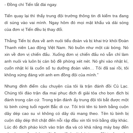
- Đồng chí Tiến tắt đài ngay.
Tiến quay lại thì thấy trung đội trưởng thông tin đi kiểm tra đang
dí súng vào vai mình. Ngay hôm đó mọi mật khẩu và dải sóng
của đơn vị Tiến đều bị thay đổi.
Thằng Tiến bị đưa về anh nuôi tiểu đoàn và bị khai trừ khỏi Đoàn
Thanh niên Lao động Việt Nam. Nó buồn như một cái bóng. Nó
xin về đơn vị chiến đấu. Xuống đơn vị chiến đấu nó vẫn chỉ làm
anh nuôi và luôn bị cán bộ đề phòng xét nét. Nó ghi vào nhật kí,
cuốn nhật kí là cuốn sổ tu dưỡng đoàn viên… Tôi đã sai rồi, tôi
không xứng đáng với anh em đồng đội của mình.”
Nhưng đỉnh điểm câu chuyện của tôi là trận đánh đồi Củ Lạc.
Chúng tôi đào trận địa mai phục địch đi giải tỏa cho bọn địch bị
đánh trong căn cứ. Trong trận đánh ấy trung đội tôi bắt được một
tù binh cứng tuổi người Bắc di cư. Tôi trói tên tù binh bằng cuộn
dây dép cao su vì không có dây dù mang theo. Tên tù binh bị
cuộn dây dép thít chặt đến nỗi rập đầu xin tôi trói bằng dây khác.
Lúc đó địch pháo kích vào trận địa và có khả năng máy bay đến