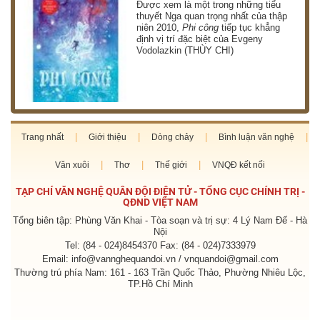
g
Được xem là một trong những tiểu
thuyết Nga quan trọng nhất của thập
niên 2010,
Phi công
tiếp tục khẳng
định vị trí đặc biệt của Evgeny
Vodolazkin (THÙY CHI)
Trang nhất
Giới thiệu
Dòng chảy
Bình luận văn nghệ
Văn xuôi
Thơ
Thế giới
VNQĐ kết nối
TẠP CHÍ VĂN NGHỆ QUÂN ĐỘI ĐIỆN TỬ - TỔNG CỤC CHÍNH TRỊ -
QĐND VIỆT NAM
Tổng biên tập: Phùng Văn Khai - Tòa soạn và trị sự: 4 Lý Nam Đế - Hà
Nội
Tel: (84 - 024)8454370 Fax: (84 - 024)7333979
Email: info@vannghequandoi.vn / vnquandoi@gmail.com
Thường trú phía Nam: 161 - 163 Trần Quốc Thảo, Phường Nhiêu Lộc,
TP.Hồ Chí Minh