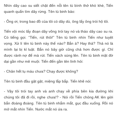
Nhìn dây cao su siết chặt đến nỗi tên tù bình thở khò khè, Tiến
quanh quẩn tìm dây rừng. Tên tù binh bảo:
- Ông ơi, trong bao đồ của tôi có dây dù, ông lấy ông trói hộ tôi.
Tiến vội móc lấy đoạn dây võng trói tay nó và tháo dây cao su ra.
Có tiếng gọi. “Tiến, rút thôi!” Tên tù binh nhìn Tiến như tuyệt
vọng. Xử lí tên tù binh này thế nào? Bắn à? Hay thả? Thả nó là
mình lại bị kỉ luật. Bắn nó bây giờ cũng chả hơn được gì. Chỉ
được rảnh nợ để mà rút. Tiến xách súng lên. Tên tù binh mặt đờ
dại gần như mê muội. Tiến đến gần tên lính hỏi:
- Chân hết tụ máu chưa? Chạy được không?
Tên tù binh đầu gật gật, miệng lắp bắp. Tiến khẽ nói:
- Vậy tôi trói tay anh và anh chạy về phía bên kia đường khi
chúng tôi đã đi rồi, nghe chưa!? - Nói rồi Tiến chỏng AK lên giời
bắn đoàng đoàng. Tên tù binh nhắm mắt, gục đầu xuống. Rồi nó
mở mắt nhìn Tiến. Nước mắt nó ứa ra.