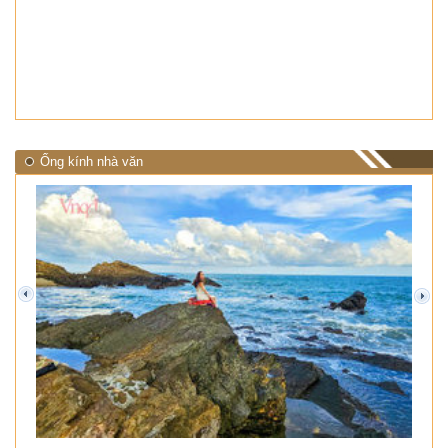
Ống kính nhà văn
prev
next