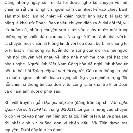
Cũng những ngày sốt rét đó tôi được nghe kể chuyện về một
chiến sĩ rất chi là nghịch ngợm cắm cái nhiệt kế vào chiếc bánh
sắn mới luộc làm nổ nhiệt kế khiến người lính này bị kỉ luật rất
nặng là khai trừ Đoàn. Bao nhiêu chuyện diễn ra ở đại đội tôi, vui
có buồn có, những chuyện vừa cười vừa chảy nước mắt trong
những ngày chiến đấu gian nan. Nhưng có lẽ ám ảnh nhất với tôi
là chuyện một chiến sĩ thông tin đi với tiểu đoàn bộ binh chúng tôi
bị kỉ luật vì mở sóng vô tuyến dò ra sóng của địch và hai người
lính nói chuyện với nhau về nhớ nhà nhớ mẹ cha, rồi hát cho
nhau nghe. Người lính Việt Nam Cộng hòa đề nghị lính thông tin
bên ta hát bài
Trông cây lại nhớ tới Người
. Còn anh thông tin nhà
ta muốn người lính bên kia ca vọng cổ. Sự việc nghiêm trọng đến
nỗi chiến sĩ thông tin của đơn vị tôi cũng lại bị khai trừ khỏi Đoàn
và đi làm anh nuôi ở phía sau.
Khi viết truyện ngắn
Đại gia dép lốp
(đăng trên tạp chí
Văn nghệ
Quân đội
số 971+972, tháng 8/2021), tôi gom những câu chuyện
ở đơn vị tôi vào nhân vật Tiến tức là tôi. Tiến bị kỉ luật về phía sau
rồi nhất định xin xuống đơn vị chiến đấu. Và Tiến được toại
nguyện. Dưới đây là trích đoạn: