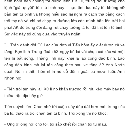
ném bom nên chúng tôi được lệnh rút lui, trung đội trưởng cho
lệnh “giải quyết” tên tù binh này. Thực tình lúc này tôi không nỡ
bắn tên tù binh và không hiểu sao lại nghĩ ra cách thả bằng cách
trói tay nó và chỉ nó chạy ra đường lớn còn mình bắn lên trời hai
phát AK để trung đội đang rút chạy tưởng là tôi đã thịt tên tù binh.
Sự việc này tôi cũng đưa vào truyện ngắn:
“... Trận đánh đồi Củ Lạc của đơn vị Tiến hôm ấy diệt được cả xe
tăng. Bọn lính Trung đoàn 53 ngụy bỏ lại vài chục cái xác và một
tên bị bắt sống. Thằng lính này khai là lao công đào binh. Lao
công đào binh mà lại tấn công theo sau xe tăng à? Anh Nhớn
quát. Nó im thít. Tiến nhìn nó dễ đến ngoài ba mươi tuổi. Anh
Nhớn hô:
- Tiến trói tên này lại. Xử lí nó khẩn trương rồi rút, kẻo máy bay nó
thiêu trận địa bây giờ.
Tiến quýnh lên. Chợt nhớ tới cuộn dây dép dàì hơn mét trong cóc
ba lô, tháo ra trói chân tên tù binh. Trói xong thì nó khóc:
- Ông ơi ông nới cho tôi, tôi sắp chết rồi chân tôi tụ máu.