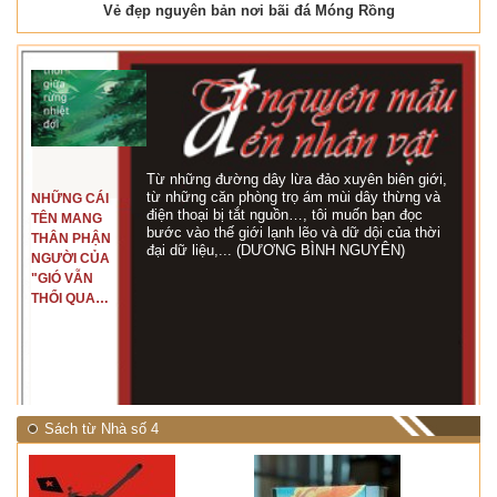
Vẻ đẹp nguyên bản nơi bãi đá Móng Rồng
Từ những đường dây lừa đảo xuyên biên giới,
từ những căn phòng trọ ám mùi dây thừng và
NHỮNG CÁI
điện thoại bị tắt nguồn…, tôi muốn bạn đọc
TÊN MANG
bước vào thế giới lạnh lẽo và dữ dội của thời
THÂN PHẬN
đại dữ liệu,... (DƯƠNG BÌNH NGUYÊN)
NGƯỜI CỦA
"GIÓ VẪN
THỔI QUA
RỪNG
NHIỆT ĐỚI"
Sách từ Nhà số 4