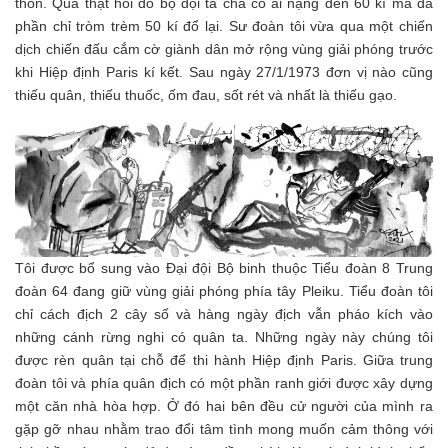
thốn. Quả thật hồi đó bộ đội ta chả có ai nặng đến 60 kí mà đa
phần chỉ tròm trèm 50 kí đổ lại. Sư đoàn tôi vừa qua một chiến
dịch chiến đấu cắm cờ giành dân mở rộng vùng giải phóng trước
khi Hiệp định Paris kí kết. Sau ngày 27/1/1973 đơn vị nào cũng
thiếu quân, thiếu thuốc, ốm đau, sốt rét và nhất là thiếu gạo.
Tôi được bổ sung vào Đại đội Bộ binh thuộc Tiểu đoàn 8 Trung
đoàn 64 đang giữ vùng giải phóng phía tây Pleiku. Tiểu đoàn tôi
chỉ cách địch 2 cây số và hàng ngày địch vẫn pháo kích vào
những cánh rừng nghi có quân ta. Những ngày này chúng tôi
được rèn quân tại chỗ để thi hành Hiệp định Paris. Giữa trung
đoàn tôi và phía quân địch có một phần ranh giới được xây dựng
một căn nhà hòa hợp. Ở đó hai bên đều cử người của mình ra
gặp gỡ nhau nhằm trao đổi tâm tình mong muốn cảm thông với