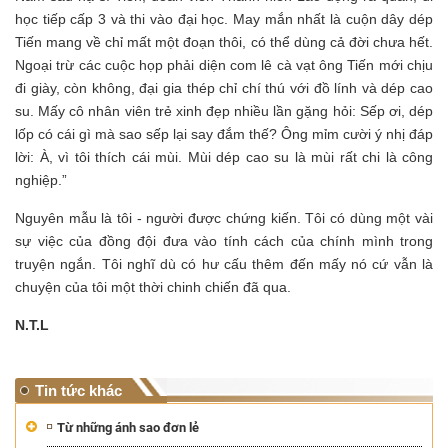
học tiếp cấp 3 và thi vào đại học. May mắn nhất là cuộn dây dép
Tiến mang về chỉ mất một đoạn thôi, có thể dùng cả đời chưa hết.
Ngoại trừ các cuộc họp phải diện com lê cà vạt ông Tiến mới chịu
đi giày, còn không, đại gia thép chỉ chí thú với đồ lính và dép cao
su. Mấy cô nhân viên trẻ xinh đẹp nhiều lần gặng hỏi: Sếp ơi, dép
lốp có cái gì mà sao sếp lại say đắm thế? Ông mỉm cười ý nhị đáp
lời: À, vì tôi thích cái mùi. Mùi dép cao su là mùi rất chi là công
nghiệp.”
Nguyên mẫu là tôi - người được chứng kiến. Tôi có dùng một vài
sự việc của đồng đội đưa vào tính cách của chính mình trong
truyện ngắn. Tôi nghĩ dù có hư cấu thêm đến mấy nó cứ vẫn là
chuyện của tôi một thời chinh chiến đã qua.
N.T.L
Tin tức khác
Từ những ánh sao đơn lẻ