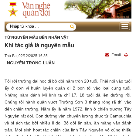
Toggle
navigati
TỪ NGUYÊN MẪU ĐẾN NHÂN VẬT
Khi tác giả là nguyên mẫu
Email
Thứ Ba, 02/12/2025 16:35
.
NGUYỄN TRỌNG LUÂN
Tôi rời trường đại học đi bộ đội năm tròn 20 tuổi. Phải nói vào tuổi
ấy ở đơn vị huấn luyện quân đi B bọn tôi vào loại cứng tuổi.
Những năm đánh Mĩ lính ta chỉ 17, 18 tuổi đã lên đường rồi.
Chúng tôi hành quân vượt Trường Sơn 3 tháng ròng rã thì vào
đến chiến trường. Năm ấy là năm 1972, lính ở chiến trường Tây
Nguyên rất đói. Con đường vận chuyển lương thực từ Campuchia
về bị ách tắc bởi nhiều lí do. Bộ đội ăn sắn, ăn măng vẫn đánh
trận. Mọi sinh hoạt tác chiến của lính Tây Nguyên vô cùng thiếu