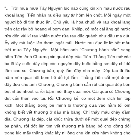
“... Trời mùa mưa Tây Nguyên lúc nào cũng xin xỉn màu nước rau
khoai lang. Tiến nhận ra điều này từ hôm lên chốt. Mỗi ngày một
người bò đi tìm thức ăn. Chủ yếu là hoa chuối và rau khoai lang
trên các rẫy bỏ hoang vì bom đạn. Khiếp, có một cái ăng gô nước
rửa đến vài kí rau khiến nước rửa rau đặc quánh như dầu ma dút.
Ấy vậy mà luộc lên thơm ngát mũi. Nước rau đục lờ lờ hệt màu
trời mưa Tây Nguyên. Một hôm anh “Chương bánh sắn” sang
hầm Tiến. Anh Chương xin quai dép của Tiến. Thằng Tiến mở cóc
ba lô lấy cuộn dây dép còn nguyên dây buộc bằng sợi dây chỉ dù
tẩm cao su. Chương bảo, quý lắm đấy nha mày. Dép tao đi lâu
năm nên quai hết bom bê dễ tụt lắm. Thằng Tiến cắt một đoạn
dây đưa cho anh Chương, Chương bánh sắn rút cái quai dép bèn
bẹt nhão nhoét ra rồi bặm môi thay quai mới. Cái quai cũ Chương
đút cẩn thận vào túi. Rồi Chương kể, có một đêm địch lên tập
kích. Một thằng trong bê mình bị thương đưa vào hầm tối om
không biết vết thương ở đâu mà băng. Chỉ thấy máu chảy đầm
đìa. Chương lật dép, cắt khúc thừa dưới đế một quai dép chừng
ba phân, rồi đốt lên tìm vết thương mà băng bó cho đồng đội
trong lúc mấy thằng khác lấy ni lông che kín cửa hầm không cho