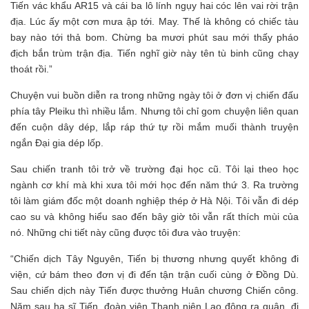
Tiến vác khẩu AR15 và cái ba lô lính ngụy hai cóc lên vai rời trận
địa. Lúc ấy một cơn mưa ập tới. May. Thế là không có chiếc tàu
bay nào tới thả bom. Chừng ba mươi phút sau mới thấy pháo
địch bắn trùm trận địa. Tiến nghĩ giờ này tên tù binh cũng chạy
thoát rồi.”
Chuyện vui buồn diễn ra trong những ngày tôi ở đơn vị chiến đấu
phía tây Pleiku thì nhiều lắm. Nhưng tôi chỉ gom chuyện liên quan
đến cuộn dây dép, lắp ráp thứ tự rồi mắm muối thành truyện
ngắn Đại gia dép lốp.
Sau chiến tranh tôi trở về trường đại học cũ. Tôi lại theo học
ngành cơ khí mà khi xưa tôi mới học đến năm thứ 3. Ra trường
tôi làm giám đốc một doanh nghiệp thép ở Hà Nội. Tôi vẫn đi dép
cao su và không hiểu sao đến bây giờ tôi vẫn rất thích mùi của
nó. Những chi tiết này cũng được tôi đưa vào truyện:
“Chiến dịch Tây Nguyên, Tiến bị thương nhưng quyết không đi
viện, cứ bám theo đơn vị đi đến tận trận cuối cùng ở Đồng Dù.
Sau chiến dịch này Tiến được thưởng Huân chương Chiến công.
Năm sau hạ sĩ Tiến, đoàn viên Thanh niên Lao động ra quân, đi