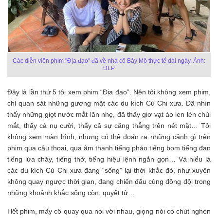
Các diễn viên phim "Địa đạo" đã về nhà cô Bảy Mô thực tế dài ngày. Ảnh:
ĐLP
Đây là lần thứ 5 tôi xem phim “Địa đạo”. Nên tôi không xem phim,
chỉ quan sát những gương mặt các du kích Củ Chi xưa. Đã nhìn
thấy những giọt nước mắt lăn nhẹ, đã thấy giơ vạt áo len lén chùi
mắt, thấy cả nụ cười, thấy cả sự căng thẳng trên nét mặt… Tôi
không xem màn hình, nhưng có thể đoán ra những cảnh gì trên
phim qua câu thoại, qua âm thanh tiếng pháo tiếng bom tiếng đạn
tiếng lửa cháy, tiếng thở, tiếng hiệu lệnh ngắn gọn… Và hiểu là
các du kích Củ Chi xưa đang “sống” lại thời khắc đó, như xuyên
không quay ngược thời gian, đang chiến đấu cùng đồng đội trong
những khoảnh khắc sống còn, quyết tử…
Hết phim, mấy cô quay qua nói với nhau, giọng nói có chút nghèn