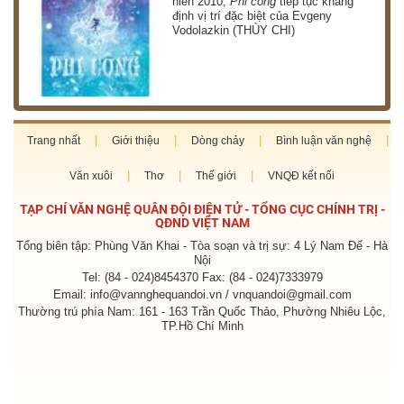
niên 2010,
Phi công
tiếp tục khẳng
định vị trí đặc biệt của Evgeny
Vodolazkin (THÙY CHI)
Trang nhất
Giới thiệu
Dòng chảy
Bình luận văn nghệ
Văn xuôi
Thơ
Thế giới
VNQĐ kết nối
TẠP CHÍ VĂN NGHỆ QUÂN ĐỘI ĐIỆN TỬ - TỔNG CỤC CHÍNH TRỊ -
QĐND VIỆT NAM
Tổng biên tập: Phùng Văn Khai - Tòa soạn và trị sự: 4 Lý Nam Đế - Hà
Nội
Tel: (84 - 024)8454370 Fax: (84 - 024)7333979
Email: info@vannghequandoi.vn / vnquandoi@gmail.com
Thường trú phía Nam: 161 - 163 Trần Quốc Thảo, Phường Nhiêu Lộc,
TP.Hồ Chí Minh