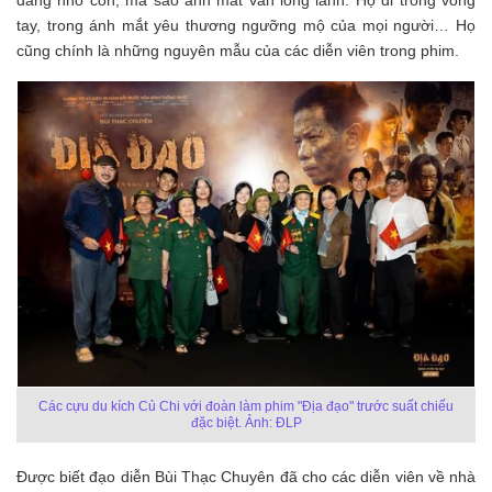
dáng nhỏ con, mà sao ánh mắt vẫn long lanh. Họ đi trong vòng
tay, trong ánh mắt yêu thương ngưỡng mộ của mọi người… Họ
cũng chính là những nguyên mẫu của các diễn viên trong phim.
Các cựu du kích Củ Chi với đoàn làm phim "Địa đạo" trước suất chiếu
đặc biệt. Ảnh: ĐLP
Được biết đạo diễn Bùi Thạc Chuyên đã cho các diễn viên về nhà