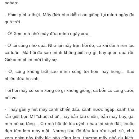
nghẹn:
- Phim y như thiệt. Mấy đứa nhỏ diễn sao giống tụi mình ngày đó
quá trời.
- Ờ! Xem mà nhớ mấy đứa mình ngày xưa...
- Ờ tui cũng nhớ quá. Nhớ lại mấy trận hồi đó, có khi đánh liên tục
cả tuần. Mà hồi đó sao mình không biết sợ gì, hay quen quá rồi.
Giờ xem phim mới thấy sợ.
- Ờ, cũng không biết sao mình sống tới hôm nay heng... Bao
nhiêu đứa hi sinh…
Tôi hỏi mấy cô xem xong có gì không giống, cả bốn cô cùng cười,
nói vui:
- Thấy gần y hệt mấy cảnh chiến đấu, cảnh nước ngập, cảnh thả
rắn giết bọn Mĩ “chuột chũi”, hay bắn tàu chiến, bắn máy bay, gài
mìn nổ xe tăng… Cơ mà hồi đó lúc uýnh nhau thì sình đất, thuốc
đạn tèm lem mày mặt. Nhưng sau đó đều lau rửa sạch sẽ, chớ
xem phim này thấy lúc nào cũng lem, thương mấy nhỏ du kích,