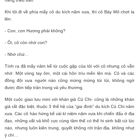
hàng triệu bản.
Khi tôi đi về phía mấy cô du kích năm xưa, thì cô Bảy Mô chợt la
lên:
- Con, con Hương phải không?
- Ôi, cô còn nhớ con?
- Nhớ chứ...
Tính ra đã mấy năm kể từ cuộc gặp của tôi với cô nhưng cô vẫn
nhớ. Một vòng tay ôm, một cái hôn trìu mến lên má. Cô và các
đồng đội xưa người nào cũng mừng mừng tủi tủi, không ngờ
được đón tiếp trân trọng và yêu thương.
Một cuộc giao lưu mini với khán giả Củ Chi- cũng là những khán
giả rất đặc biệt, thuộc 3 thế hệ của “gia đình” du kích Củ Chi năm
xưa. Các cô hào hứng kể vài kỉ niệm năm xưa khi chiến đấu ở địa
đạo, những vất vả khổ cực cùng tâm thế có thể hi sinh bất cứ lúc
nào, nhưng luôn kiên trung, quyết không rời trận địa, không nhụt
ý chí…