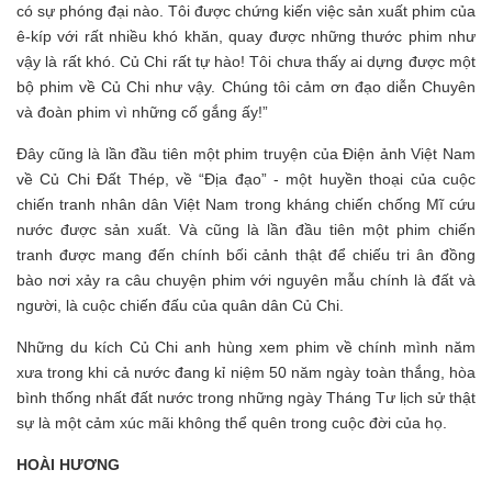
có sự phóng đại nào. Tôi được chứng kiến việc sản xuất phim của
ê-kíp với rất nhiều khó khăn, quay được những thước phim như
vậy là rất khó. Củ Chi rất tự hào! Tôi chưa thấy ai dựng được một
bộ phim về Củ Chi như vậy. Chúng tôi cảm ơn đạo diễn Chuyên
và đoàn phim vì những cố gắng ấy!”
Đây cũng là lần đầu tiên một phim truyện của Điện ảnh Việt Nam
về Củ Chi Đất Thép, về “Địa đạo” - một huyền thoại của cuộc
chiến tranh nhân dân Việt Nam trong kháng chiến chống Mĩ cứu
nước được sản xuất. Và cũng là lần đầu tiên một phim chiến
tranh được mang đến chính bối cảnh thật để chiếu tri ân đồng
bào nơi xảy ra câu chuyện phim với nguyên mẫu chính là đất và
người, là cuộc chiến đấu của quân dân Củ Chi.
Những du kích Củ Chi anh hùng xem phim về chính mình năm
xưa trong khi cả nước đang kỉ niệm 50 năm ngày toàn thắng, hòa
bình thống nhất đất nước trong những ngày Tháng Tư lịch sử thật
sự là một cảm xúc mãi không thể quên trong cuộc đời của họ.
HOÀI HƯƠNG