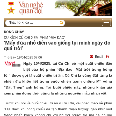
Toggle
navigati
DÒNG CHẢY
DU KÍCH CỦ CHI XEM PHIM "ĐỊA ĐẠO"
‘Mấy đứa nhỏ diễn sao giống tụi mình ngày đó
quá trời’
Email
Thứ Bảy, 19/04/2025 07:06
Ngày 10/4/2025, tại Củ Chi có một suất chiếu đặc
biệt của bộ phim “Địa đạo- Mặt trời trong bóng
tối” được gọi là suất chiếu tri ân. Củ Chi là vùng đất từng là
chiến địa khốc liệt trong cuộc chiến tranh chống Mĩ, vùng
“Đất Thép” anh hùng. Tại buổi chiếu này, những khán giả
xem phim đồng thời cũng là những nguyên mẫu nhân vật.
Trước khi nói về buổi chiếu tri ân ở Củ Chi, vài phác thảo về phim
“Địa đạo” khi công chiếu đã tạo thành “hiện tượng” gần như một
trend
phấn khích không chỉ với những người trẻ mà cả những