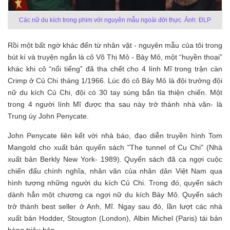
Các nữ du kích trong phim với nguyên mẫu ngoài đời thực. Ảnh: ĐLP
Rồi một bất ngờ khác đến từ nhân vật - nguyên mẫu của tôi trong
bút kí và truyện ngắn là cô Võ Thị Mô - Bảy Mô, một “huyền thoại”
khác khi cô “nổi tiếng” đã tha chết cho 4 lính Mĩ trong trận càn
Crimp ở Củ Chi tháng 1/1966. Lúc đó cô Bảy Mô là đội trưởng đội
nữ du kích Củ Chi, đội có 30 tay súng bắn tỉa thiện chiến. Một
trong 4 người lính Mĩ được tha sau này trở thành nhà văn- là
Trung úy John Penycate.
John Penycate liên kết với nhà báo, đạo diễn truyền hình Tom
Mangold cho xuất bản quyển sách "The tunnel of Cu Chi" (Nhà
xuất bản Berkly New York- 1989). Quyển sách đã ca ngợi cuộc
chiến đấu chính nghĩa, nhân văn của nhân dân Việt Nam qua
hình tượng những người du kích Củ Chi. Trong đó, quyển sách
dành hẳn một chương ca ngợi nữ du kích Bảy Mô. Quyển sách
trở thành best seller ở Anh, Mĩ. Ngay sau đó, lần lượt các nhà
xuất bản Hodder, Stougton (London), Albin Michel (Paris) tái bản