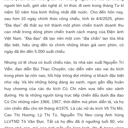
người lớn tuổi, giới văn nghệ sĩ, trí thức đi xem trong tháng Tư kỉ
niệm 50 năm hòa bình thống nhất đất nước. Cho đến hôn nay,
sau hơn 10 ngày chính thức công chiếu, tính từ 4/4/2025, phim
“Địa đạo” đã thật sự trở thành một phim chiến tranh doanh thu
cao nhất trong dòng phim chiến tranh cách mạng của Điện ảnh
Việt Nam. “Địa đạo” đã tạo nên một cơn “địa chấn” lan tỏa khá
đặc biệt, hiệu ứng đến từ chính những khán giả xem phim, có
ngày đã lên đến 5.000 suất chiếu.
Nhưng có lẽ chưa có buổi chiếu nào, từ nhà sản xuất Nguyễn Trí
Viễn, đạo diễn Bùi Thạc Chuyên, các diễn viên vào vai du kích
trong phim lại nôn nao, hồi hộp trông đợi những vị khách đặc biệt
như vậy. Và khi những bóng dáng áo xanh, ngực gắn đầy huân
huy chương của các du kích Củ Chi năm xưa tiến vào sảnh
đường. Họ là những người từng trực tiếp chiến đấu dưới địa đạo
Củ Chi những năm 1966, 1967, thời điểm mà phim diễn tả, và họ
còn chiến đấu cho tới tháng 4/1975. Là các nữ du kích Võ Thị Mô,
Cao Thị Hương, Lý Thị Tọ, Nguyễn Thị Neo cùng Anh hùng
LLVTND Tô Văn Đực. Tất cả họ đều đã ở ngưỡng tuổi 80, vóc