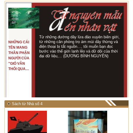
Từ những đường dây lừa đảo xuyên biên giới,
từ những căn phòng trọ ám mùi dây thừng và
NHỮNG CÁI
điện thoại bị tắt nguồn…, tôi muốn bạn đọc
TÊN MANG
bước vào thế giới lạnh lẽo và dữ dội của thời
THÂN PHẬN
đại dữ liệu,... (DƯƠNG BÌNH NGUYÊN)
NGƯỜI CỦA
"GIÓ VẪN
THỔI QUA
RỪNG
NHIỆT ĐỚI"
Sách từ Nhà số 4