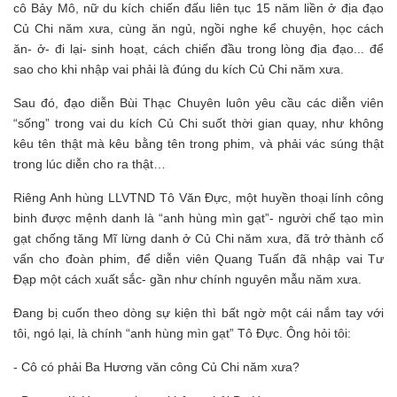
cô Bảy Mô, nữ du kích chiến đấu liên tục 15 năm liền ở địa đạo
Củ Chi năm xưa, cùng ăn ngủ, ngồi nghe kể chuyện, học cách
ăn- ở- đi lại- sinh hoạt, cách chiến đầu trong lòng địa đạo... để
sao cho khi nhập vai phải là đúng du kích Củ Chi năm xưa.
Sau đó, đạo diễn Bùi Thạc Chuyên luôn yêu cầu các diễn viên
“sống” trong vai du kích Củ Chi suốt thời gian quay, như không
kêu tên thật mà kêu bằng tên trong phim, và phải vác súng thật
trong lúc diễn cho ra thật…
Riêng Anh hùng LLVTND Tô Văn Đực, một huyền thoại lính công
binh được mệnh danh là “anh hùng mìn gạt”- người chế tạo mìn
gạt chống tăng Mĩ lừng danh ở Củ Chi năm xưa, đã trở thành cố
vấn cho đoàn phim, để diễn viên Quang Tuấn đã nhập vai Tư
Đạp một cách xuất sắc- gần như chính nguyên mẫu năm xưa.
Đang bị cuốn theo dòng sự kiện thì bất ngờ một cái nắm tay với
tôi, ngó lại, là chính “anh hùng mìn gạt” Tô Đực. Ông hỏi tôi:
- Cô có phải Ba Hương văn công Củ Chi năm xưa?