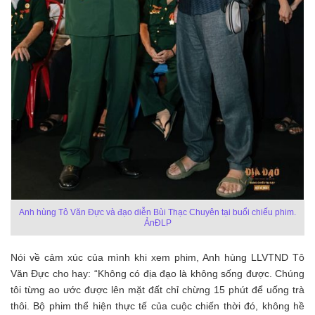
Anh hùng Tô Văn Đực và đạo diễn Bùi Thạc Chuyên tại buổi chiếu phim.
ẢnĐLP
Nói về cảm xúc của mình khi xem phim, Anh hùng LLVTND Tô
Văn Đực cho hay: “Không có địa đạo là không sống được. Chúng
tôi từng ao ước được lên mặt đất chỉ chừng 15 phút để uống trà
thôi. Bộ phim thể hiện thực tế của cuộc chiến thời đó, không hề