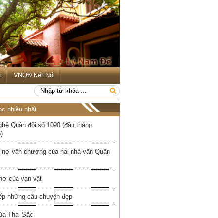
i
VNQĐ Kết Nối
ọc nhiều nhất
ghệ Quân đội số 1090 (đầu tháng
)
 nợ văn chương của hai nhà văn Quân
hơ của vạn vật
iếp những câu chuyện đẹp
ủa Thai Sắc