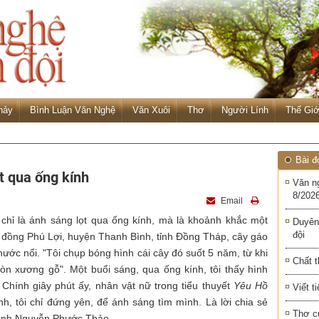
hảy
Bình Luận Văn Nghệ
Văn Xuôi
Thơ
Người Lính
Thế Giớ
Bài đ
t qua ống kính
Văn n
8/2026
Email
hỉ là ánh sáng lọt qua ống kính, mà là khoảnh khắc một
Duyên
đội
 đồng Phú Lợi, huyện Thanh Bình, tỉnh Đồng Tháp, cây gáo
ớc nổi. "Tôi chụp bóng hình cái cây đó suốt 5 năm, từ khi
Chất t
òn xương gỗ". Một buổi sáng, qua ống kính, tôi thấy hình
 Chính giây phút ấy, nhân vật nữ trong tiểu thuyết
Yêu Hồ
Viết t
ảnh, tôi chỉ đứng yên, để ánh sáng tìm mình.
Là lời chia sẻ
Thơ c
ả ảnh Nguyễn Phước Thảo