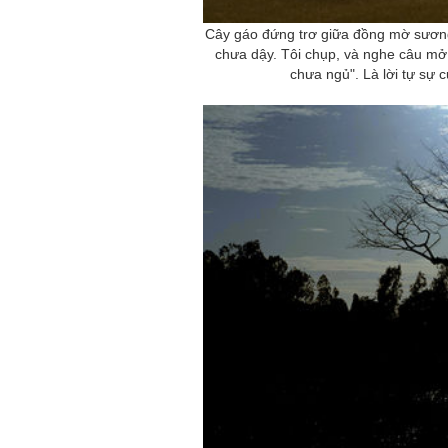
NHỮNG
công việc của sự hư c
NGƯỜI
Cây gáo đứng trơ giữa đồng mờ sương
hành trình phác dựng t
TÔI GẶP,
trí tưởng tượng, nơi n
chưa dậy. Tôi chụp, và nghe câu m
NHỮNG
do tạo hình mọi thứ th
chưa ngủ". Là lời tự sự
CHUYỆN
(TRẦN THỊ TÚ NGỌC)
TÔI VIẾT