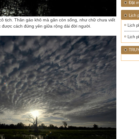
Đặt m
Lịch 
cô tịch. Thân gáo khô mà gân còn sống, như chữ chưa viết
Lịch p
 được cách đứng yên giữa rộng dài đời người.
Lịch p
TRUY