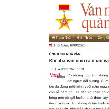
Trang Nhất
Giới Thiệu
Dòng C
Thứ Năm, 6/08/2026
ỐNG KÍNH NHÀ VĂN
Khi nhà văn nhìn ra nhân vậ
Thứ Hai, 03/11/2025 10:31
Có những bức ảnh không c
đời người đổi hướng. Giữa
tàn dù đứng một mình suốt năm mùa nư
còn rễ bám phù sa đến khi thân chỉ c
bóng một cô gái bước ra từ thân cây.
được sinh ra. Tôi không đi tìm hình 
của nhà văn, nhà biên kịch và tác gi