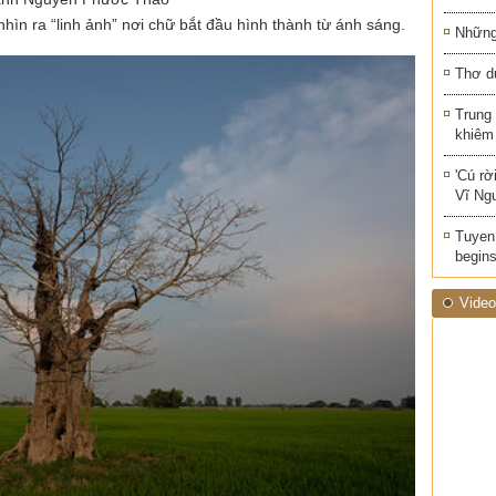
hìn ra “linh ảnh” nơi chữ bắt đầu hình thành từ ánh sáng.
Những 
Thơ d
Trung
khiêm
'Cú rờ
Vĩ Ng
Tuyen 
begins
Video