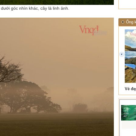
ưới góc nhìn khác, cây là linh ảnh.
Ống k
prev
 Tam Cốc
Lẫm liệt Hải Vân quan
t văn là
Là người đi dọc biên giới phía