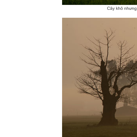
Cây khô nhưng d
Mùa xanh
Tôi từng hình dung viế