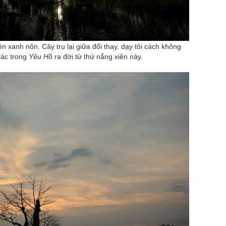
n xanh nõn. Cây trụ lại giữa đổi thay, dạy tôi cách không
iác trong
Yêu Hồ
ra đời từ thứ nắng xiên này.