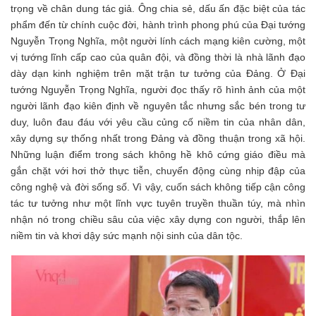
trọng về chân dung tác giả. Ông chia sẻ, dấu ấn đặc biệt của tác
phẩm đến từ chính cuộc đời, hành trình phong phú của Đại tướng
Nguyễn Trọng Nghĩa, một người lính cách mạng kiên cường, một
vị tướng lĩnh cấp cao của quân đội, và đồng thời là nhà lãnh đạo
dày dạn kinh nghiệm trên mặt trận tư tưởng của Đảng. Ở Đại
tướng Nguyễn Trọng Nghĩa, người đọc thấy rõ hình ảnh của một
người lãnh đạo kiên định về nguyên tắc nhưng sắc bén trong tư
duy, luôn đau đáu với yêu cầu củng cố niềm tin của nhân dân,
xây dựng sự thống nhất trong Đảng và đồng thuận trong xã hội.
Những luận điểm trong sách không hề khô cứng giáo điều mà
gắn chặt với hơi thở thực tiễn, chuyển động cùng nhịp đập của
công nghệ và đời sống số. Vì vậy, cuốn sách không tiếp cận công
tác tư tưởng như một lĩnh vực tuyên truyền thuần túy, mà nhìn
nhận nó trong chiều sâu của việc xây dựng con người, thắp lên
niềm tin và khơi dậy sức mạnh nội sinh của dân tộc.