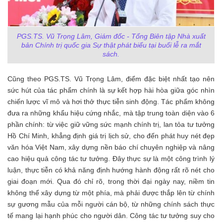
PGS.TS. Vũ Trọng Lâm, Giám đốc - Tổng Biên tập Nhà xuất
bản Chính trị quốc gia Sự thật phát biểu tại buổi lễ ra mắt
sách.
Cũng theo PGS.TS. Vũ Trọng Lâm, điểm đặc biệt nhất tạo nên
sức hút của tác phẩm chính là sự kết hợp hài hòa giữa góc nhìn
chiến lược vĩ mô và hơi thở thực tiễn sinh động. Tác phẩm không
đưa ra những khẩu hiệu cứng nhắc, mà tập trung toàn diện vào 6
phần chính: từ việc giữ vững sức mạnh chính trị, lan tỏa tư tưởng
Hồ Chí Minh, khẳng định giá trị lịch sử, cho đến phát huy nét đẹp
văn hóa Việt Nam, xây dựng nền báo chí chuyên nghiệp và nâng
cao hiệu quả công tác tư tưởng. Đây thực sự là một công trình lý
luận, thực tiễn có khả năng định hướng hành động rất rõ nét cho
giai đoạn mới. Qua đó chỉ rõ, trong thời đại ngày nay, niềm tin
không thể xây dựng từ một phía, mà phải được thắp lên từ chính
sự gương mẫu của mỗi người cán bộ, từ những chính sách thực
tế mang lại hạnh phúc cho người dân. Công tác tư tưởng suy cho