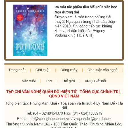
nh
Ra mắt tác phẩm tiêu biểu của văn học
Nga đương đại
g
Được xem là một trong những tiểu
thuyết Nga quan trọng nhất của thập
niên 2010,
Phi công
tiếp tục khẳng
định vị trí đặc biệt của Evgeny
Vodolazkin (THÙY CHI)
Trang nhất
Giới thiệu
Dòng chảy
Bình luận văn nghệ
Văn xuôi
Thơ
Thế giới
VNQĐ kết nối
TẠP CHÍ VĂN NGHỆ QUÂN ĐỘI ĐIỆN TỬ - TỔNG CỤC CHÍNH TRỊ -
QĐND VIỆT NAM
Tổng biên tập: Phùng Văn Khai - Tòa soạn và trị sự: 4 Lý Nam Đế - Hà
Nội
Tel: (84 - 024)8454370 Fax: (84 - 024)7333979
Email: info@vannghequandoi.vn / vnquandoi@gmail.com
Thường trú phía Nam: 161 - 163 Trần Quốc Thảo, Phường Nhiêu Lộc,