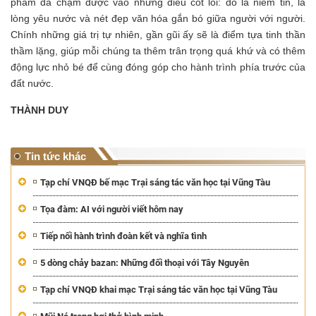
phẩm đã chạm được vào những điều cốt lõi: đó là niềm tin, là
lòng yêu nước và nét đẹp văn hóa gắn bó giữa người với người.
Chính những giá trị tự nhiên, gần gũi ấy sẽ là điểm tựa tinh thần
thầm lặng, giúp mỗi chúng ta thêm trân trọng quá khứ và có thêm
động lực nhỏ bé để cùng đóng góp cho hành trình phía trước của
đất nước.
THÀNH DUY
Tin tức khác
Tạp chí VNQĐ bế mạc Trại sáng tác văn học tại Vũng Tàu
Tọa đàm: AI với người viết hôm nay
Tiếp nối hành trình đoàn kết và nghĩa tình
5 dòng chảy bazan: Những đối thoại với Tây Nguyên
Tạp chí VNQĐ khai mạc Trại sáng tác văn học tại Vũng Tàu