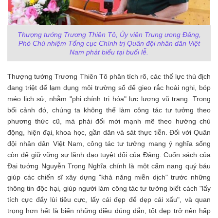
Thượng tướng Trương Thiên Tô, Ủy viên Trung ương Đảng,
Phó Chủ nhiệm Tổng cục Chính trị Quân đội nhân dân Việt
Nam phát biểu tại buổi lễ.
Thượng tướng Trương Thiên Tô phân tích rõ, các thế lực thù địch
đang triệt để lạm dụng môi trường số để gieo rắc hoài nghi, bóp
méo lịch sử, nhằm "phi chính trị hóa" lực lượng vũ trang. Trong
bối cảnh đó, chúng ta không thể làm công tác tư tưởng theo
phương thức cũ, mà phải đổi mới mạnh mẽ theo hướng chủ
động, hiện đại, khoa học, gần dân và sát thực tiễn. Đối với Quân
đội nhân dân Việt Nam, công tác tư tưởng mang ý nghĩa sống
còn để giữ vững sự lãnh đạo tuyệt đối của Đảng. Cuốn sách của
Đại tướng Nguyễn Trọng Nghĩa chính là một cẩm nang quý báu
giúp các chiến sĩ xây dựng "khả năng miễn dịch" trước những
thông tin độc hại, giúp người làm công tác tư tưởng biết cách "lấy
tích cực đẩy lùi tiêu cực, lấy cái đẹp để dẹp cái xấu", và quan
trọng hơn hết là biến những điều đúng đắn, tốt đẹp trở nên hấp