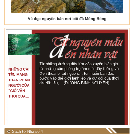
Vẻ đẹp nguyên bản nơi bãi đá Móng Rồng
Từ những đường dây lừa đảo xuyên biên giới,
từ những căn phòng trọ ám mùi dây thừng và
NHỮNG CÁI
điện thoại bị tắt nguồn…, tôi muốn bạn đọc
TÊN MANG
bước vào thế giới lạnh lẽo và dữ dội của thời
THÂN PHẬN
đại dữ liệu,... (DƯƠNG BÌNH NGUYÊN)
NGƯỜI CỦA
"GIÓ VẪN
THỔI QUA
RỪNG
NHIỆT ĐỚI"
Sách từ Nhà số 4