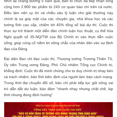
Nhìn lại chặng đường 5 năm qua, Ban tổ chức đã tiếp nhận tổng
cộng hơn 2.800 tác phẩm từ 243 cơ quan báo chí trên cả nước.
Điều làm nên uy tín và chiều sâu lý luận cho giải thưởng này
chính là sự góp mặt của các chuyên gia, nhà khoa học và các
tướng lĩnh cao cấp, chiếm tới 45% tổng số bài dự thi. Cuộc thi
thực sự trở thành một diễn đàn chính luận học thuật, cụ thể hóa
Nghị quyết số 35-NQ/TW của Bộ Chính trị vào thực tiễn cuộc
sống, giúp củng cố niềm tin vững chắc của nhân dân vào sự lãnh
đạo của Đảng.
Đại diện Ban chỉ đạo cuộc thi, Thượng tướng Trương Thiên Tô,
Ủy viên Trung ương Đảng, Phó Chủ nhiệm Tổng cục Chính trị,
khẳng định: Cuộc thi đã minh chứng cho tư duy chính trị nhạy bén
và trách nhiệm, bản lĩnh kiên định của người làm báo cách mạng.
Trong thời đại chuyển đổi số, báo chí phải tiếp tục giữ vững vai
trò dẫn dắt dư luận, bảo đảm "nhanh nhạy nhưng chặt chẽ, kịp
thời nhưng đúng định hướng".