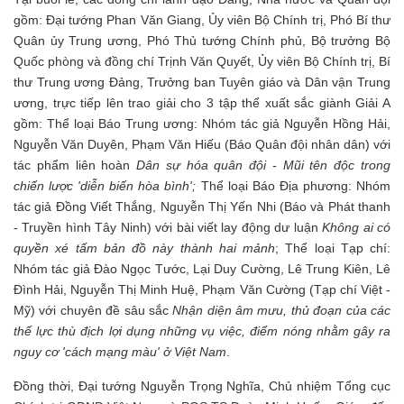
gồm: Đại tướng Phan Văn Giang, Ủy viên Bộ Chính trị, Phó Bí thư
Quân ủy Trung ương, Phó Thủ tướng Chính phủ, Bộ trưởng Bộ
Quốc phòng và đồng chí Trịnh Văn Quyết, Ủy viên Bộ Chính trị, Bí
thư Trung ương Đảng, Trưởng ban Tuyên giáo và Dân vận Trung
ương, trực tiếp lên trao giải cho 3 tập thể xuất sắc giành Giải A
gồm: Thể loại Báo Trung ương: Nhóm tác giả Nguyễn Hồng Hải,
Nguyễn Văn Duyên, Phạm Văn Hiếu (Báo Quân đội nhân dân) với
tác phẩm liên hoàn
Dân sự hóa quân đội - Mũi tên độc trong
chiến lược 'diễn biến hòa bình';
Thể loại Báo Địa phương: Nhóm
tác giả Đồng Viết Thắng, Nguyễn Thị Yến Nhi (Báo và Phát thanh
- Truyền hình Tây Ninh) với bài viết lay động dư luận
Không ai có
quyền xé tấm bản đồ này thành hai mảnh
; Thể loại Tạp chí:
Nhóm tác giả Đào Ngọc Tước, Lại Duy Cường, Lê Trung Kiên, Lê
Đình Hải, Nguyễn Thị Minh Huệ, Phạm Văn Cường (Tạp chí Việt -
Mỹ) với chuyên đề sâu sắc
Nhận diện âm mưu, thủ đoạn của các
thế lực thù địch lợi dụng những vụ việc, điểm nóng nhằm gây ra
nguy cơ 'cách mạng màu' ở Việt Nam
.
Đồng thời, Đại tướng Nguyễn Trọng Nghĩa, Chủ nhiệm Tổng cục