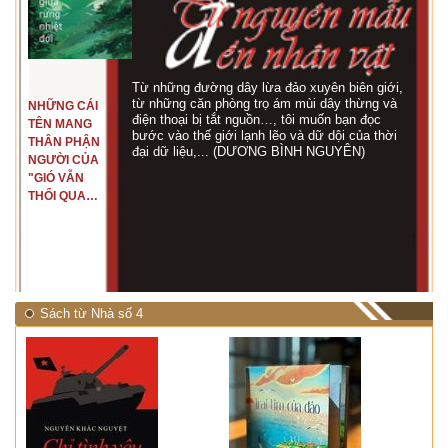
Từ những đường dây lừa đảo xuyên biên giới,
từ những căn phòng trọ ám mùi dây thừng và
NHỮNG CÁI
điện thoại bị tắt nguồn…, tôi muốn bạn đọc
TÊN MANG
bước vào thế giới lạnh lẽo và dữ dội của thời
THÂN PHẬN
đại dữ liệu,... (DƯƠNG BÌNH NGUYÊN)
NGƯỜI CỦA
"GIÓ VẪN
THỔI QUA
RỪNG
NHIỆT ĐỚI"
Sách từ Nhà số 4