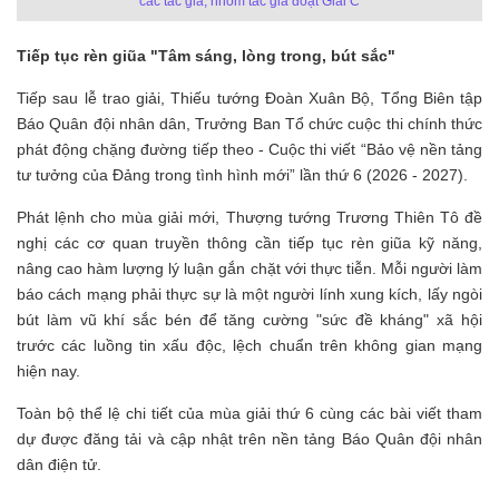
các tác giả, nhóm tác giả đoạt Giải C
Tiếp tục rèn giũa "Tâm sáng, lòng trong, bút sắc"
Tiếp sau lễ trao giải, Thiếu tướng Đoàn Xuân Bộ, Tổng Biên tập
Báo Quân đội nhân dân, Trưởng Ban Tổ chức cuộc thi chính thức
phát động chặng đường tiếp theo - Cuộc thi viết “Bảo vệ nền tảng
tư tưởng của Đảng trong tình hình mới” lần thứ 6 (2026 - 2027).
Phát lệnh cho mùa giải mới, Thượng tướng Trương Thiên Tô đề
nghị các cơ quan truyền thông cần tiếp tục rèn giũa kỹ năng,
nâng cao hàm lượng lý luận gắn chặt với thực tiễn. Mỗi người làm
báo cách mạng phải thực sự là một người lính xung kích, lấy ngòi
bút làm vũ khí sắc bén để tăng cường "sức đề kháng" xã hội
trước các luồng tin xấu độc, lệch chuẩn trên không gian mạng
hiện nay.
Toàn bộ thể lệ chi tiết của mùa giải thứ 6 cùng các bài viết tham
dự được đăng tải và cập nhật trên nền tảng Báo Quân đội nhân
dân điện tử.