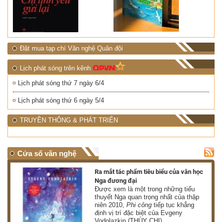
Đặt mua tạp chí Văn nghệ Quân đội
Lịch phát sóng trên kênh
Lịch phát sóng thứ 7 ngày 6/4
Lịch phát sóng thứ 6 ngày 5/4
TRUYỀN THÔNG & PHÁT TRIỂN
Cửa sổ văn nghệ
nh
Ra mắt tác phẩm tiêu biểu của văn học
Nga đương đại
g
Được xem là một trong những tiểu
thuyết Nga quan trọng nhất của thập
niên 2010,
Phi công
tiếp tục khẳng
định vị trí đặc biệt của Evgeny
Vodolazkin (THÙY CHI)