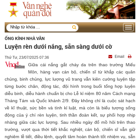
Toggle
navigati
ỐNG KÍNH NHÀ VĂN
Luyện rèn dưới nắng, sẵn sàng dưới cờ
Email
Thứ Tư, 23/07/2025 07:36
Giữa cái nắng gắt cháy da trên thao trường Miếu
Môn, hàng vạn cán bộ, chiến sĩ từ khắp các quân
chủng, binh chủng, lực lượng vũ trang vẫn kiên cường luyện tập
từng bước chân, động tác, đội hình trong buổi tổng hợp luyện
diễu binh, diễu hành chuẩn bị cho Lễ kỉ niệm 80 năm Cách mạng
Tháng Tám và Quốc khánh 2/9. Đây không chỉ là cuộc sát hạch
về kĩ thuật, sức bền và tính kỉ luật, mà còn là biểu tượng sống
động của ý chí rèn luyện, tinh thần đoàn kết, sự phối hợp nhịp
nhàng giữa các lực lượng. Sau nhiều ngày đổ mồ hôi trên thao
trường, vượt qua thời tiết khắc nghiệt, cán bộ, chiến sĩ vẫn giữ
nghiêm lễ tiết, điều lệnh, quyết tâm hoàn thành tốt nhiệm vụ, sẵn