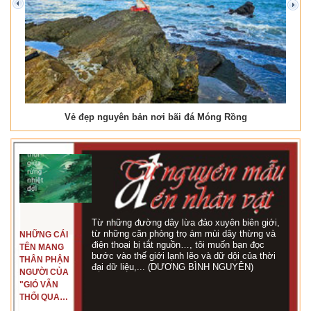
prev
next
Vẻ đẹp nguyên bản nơi bãi đá Móng Rồng
Từ những đường dây lừa đảo xuyên biên giới,
từ những căn phòng trọ ám mùi dây thừng và
NHỮNG CÁI
điện thoại bị tắt nguồn…, tôi muốn bạn đọc
TÊN MANG
bước vào thế giới lạnh lẽo và dữ dội của thời
THÂN PHẬN
đại dữ liệu,... (DƯƠNG BÌNH NGUYÊN)
NGƯỜI CỦA
"GIÓ VẪN
THỔI QUA
RỪNG