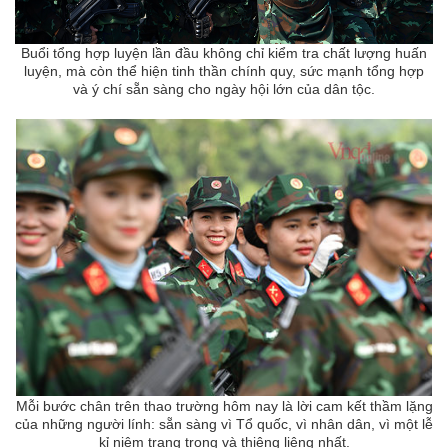
Buổi tổng hợp luyện lần đầu không chỉ kiểm tra chất lượng huấn
luyện, mà còn thể hiện tinh thần chính quy, sức mạnh tổng hợp
và ý chí sẵn sàng cho ngày hội lớn của dân tộc.
Mỗi bước chân trên thao trường hôm nay là lời cam kết thầm lặng
của những người lính: sẵn sàng vì Tổ quốc, vì nhân dân, vì một lễ
kỉ niệm trang trọng và thiêng liêng nhất.