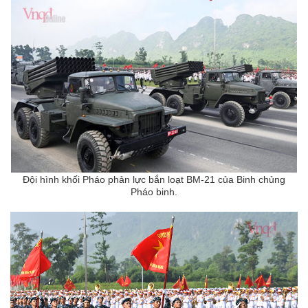
Đội hình khối Pháo phản lực bắn loạt BM-21 của
Binh chủng
Pháo binh.