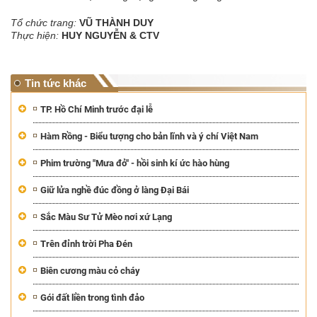
Tổ chức trang:
VŨ THÀNH DUY
Thực hiện:
HUY NGUYỄN & CTV
Tin tức khác
TP. Hồ Chí Minh trước đại lễ
Hàm Rồng - Biểu tượng cho bản lĩnh và ý chí Việt Nam
Phim trường "Mưa đỏ" - hồi sinh kí ức hào hùng
Giữ lửa nghề đúc đồng ở làng Đại Bái
Sắc Màu Sư Tử Mèo nơi xứ Lạng
Trên đỉnh trời Pha Đén
Biên cương màu cỏ cháy
Gói đất liền trong tình đảo