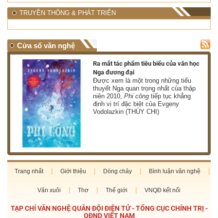
TRUYỀN THÔNG & PHÁT TRIỂN
Cửa sổ văn nghệ
học
Chiếu phim chuyên đề: Trường Sơn -
Những năm tháng không quên
Thông qua các tác phẩm điện ảnh tiêu
ập
biểu, chương trình tái hiện chân thực
và xúc động cuộc sống chiến đấu, lao
động cùng những hi sinh
Trang nhất
Giới thiệu
Dòng chảy
Bình luận văn nghệ
Văn xuôi
Thơ
Thế giới
VNQĐ kết nối
TẠP CHÍ VĂN NGHỆ QUÂN ĐỘI ĐIỆN TỬ - TỔNG CỤC CHÍNH TRỊ -
QĐND VIỆT NAM