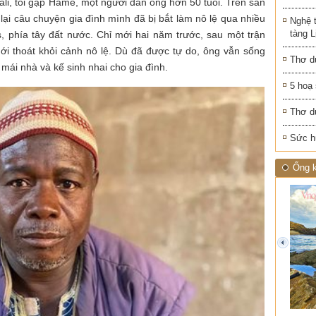
i, tôi gặp Hame, một người đàn ông hơn 50 tuổi. Trên sàn
 lại câu chuyện gia đình mình đã bị bắt làm nô lệ qua nhiều
Nghệ 
tàng 
, phía tây đất nước. Chỉ mới hai năm trước, sau một trận
ới thoát khỏi cảnh nô lệ. Dù đã được tự do, ông vẫn sống
Thơ d
 mái nhà và kế sinh nhai cho gia đình.
5 hoạ
Thơ d
Sức h
Ống k
prev