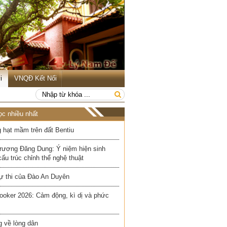
i
VNQĐ Kết Nối
ọc nhiều nhất
 hạt mầm trên đất Bentiu
rương Đăng Dung: Ý niệm hiện sinh
cấu trúc chỉnh thể nghệ thuật
ự thi của Đào An Duyên
ooker 2026: Cảm động, kì dị và phức
 về lòng dân