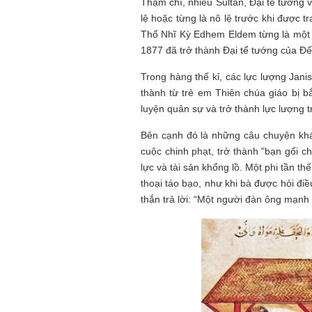
Thậm chí, nhiều Sultan, Đại tể tướng 
lệ hoặc từng là nô lệ trước khi được t
Thổ Nhĩ Kỳ Edhem Eldem từng là một 
1877 đã trở thành Đại tể tướng của Đ
Trong hàng thế kỉ, các lực lượng Jan
thành từ trẻ em Thiên chúa giáo bị b
luyện quân sự và trở thành lực lượng t
Bên cạnh đó là những câu chuyện khác
cuộc chinh phạt, trở thành "bạn gối c
lực và tài sản khổng lồ. Một phi tần thế
thoại táo bạo, như khi bà được hỏi điề
thắn trả lời: “Một người đàn ông mạnh