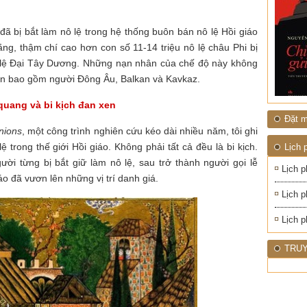
 đã bị bắt làm nô lệ trong hệ thống buôn bán nô lệ Hồi giáo
bằng, thậm chí cao hơn con số 11-14 triệu nô lệ châu Phi bị
 lệ Đại Tây Dương. Những nạn nhân của chế độ này không
òn bao gồm người Đông Âu, Balkan và Kavkaz.
quang và bi kịch đan xen
Đặt m
nions
, một công trình nghiên cứu kéo dài nhiều năm, tôi ghi
 trong thế giới Hồi giáo. Không phải tất cả đều là bi kịch.
Lịch 
ười từng bị bắt giữ làm nô lệ, sau trở thành người gọi lễ
Lịch p
áo đã vươn lên những vị trí danh giá.
Lịch p
Lịch p
TRUY