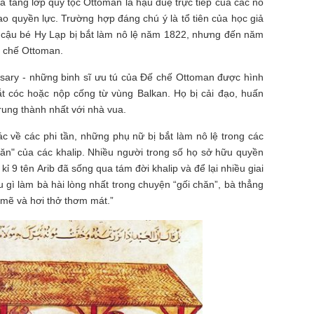
và tầng lớp quý tộc Ottoman là hậu duệ trực tiếp của các nô
rao quyền lực. Trường hợp đáng chú ý là tổ tiên của học giả
cậu bé Hy Lạp bị bắt làm nô lệ năm 1822, nhưng đến năm
ế chế Ottoman.
issary - những binh sĩ ưu tú của Đế chế Ottoman được hình
ắt cóc hoặc nộp cống từ vùng Balkan. Họ bị cải đạo, huấn
rung thành nhất với nhà vua.
 về các phi tần, những phụ nữ bị bắt làm nô lệ trong các
hăn" của các khalip. Nhiều người trong số họ sở hữu quyền
 kỉ 9 tên Arib đã sống qua tám đời khalip và để lại nhiều giai
u gì làm bà hài lòng nhất trong chuyện “gối chăn”, bà thẳng
 mẽ và hơi thở thơm mát.”