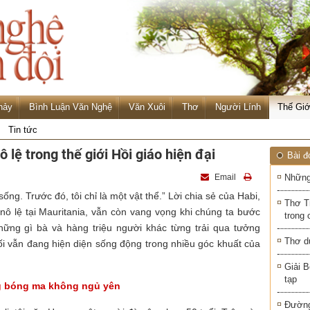
hảy
Bình Luận Văn Nghệ
Văn Xuôi
Thơ
Người Lính
Thế Giớ
Tin tức
 lệ trong thế giới Hồi giáo hiện đại
Bài đ
Email
Những
ống. Trước đó, tôi chỉ là một vật thể.” Lời chia sẻ của Habi,
Thơ T
nô lệ tại Mauritania, vẫn còn vang vọng khi chúng ta bước
trong 
Những gì bà và hàng triệu người khác từng trải qua tưởng
Thơ d
ối vẫn đang hiện diện sống động trong nhiều góc khuất của
Giải B
tạp
 bóng ma không ngủ yên
Đường