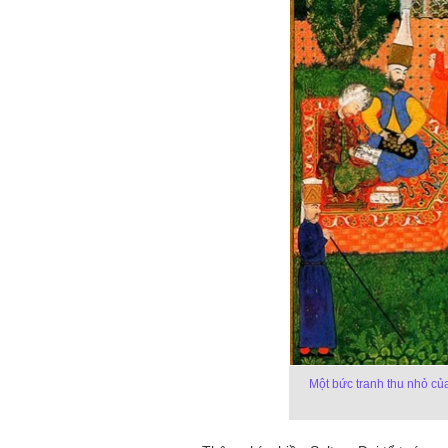
Một bức tranh thu nhỏ củ