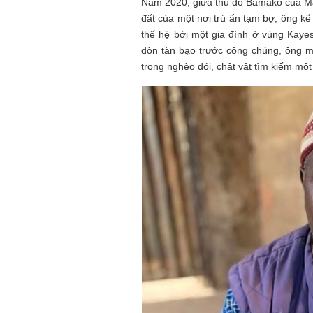
Năm 2020, giữa thủ đô Bamako của Mal
đất của một nơi trú ẩn tạm bợ, ông kể
thế hệ bởi một gia đình ở vùng Kayes
đòn tàn bạo trước công chúng, ông m
trong nghèo đói, chật vật tìm kiếm một