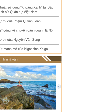
thuật sử dụng “Khoảng Xanh” tại Bảo
Lịch sử Quân sự Việt Nam
ự thi của Phạm Quỳnh Loan
 sĩ cùng kể chuyện cảnh quan Hà Nội
ự thi của Nguyễn Văn Song
út mạnh mẽ của Higashino Keigo
ính nhà văn
next