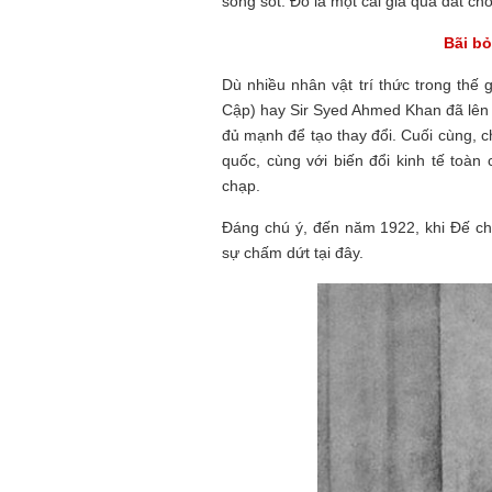
sống sót. Đó là một cái giá quá đắt cho
Bãi bỏ
Dù nhiều nhân vật trí thức trong thế
Cập) hay Sir Syed Ahmed Khan đã lên 
đủ mạnh để tạo thay đổi. Cuối cùng, c
quốc, cùng với biến đổi kinh tế toà
chạp.
Đáng chú ý, đến năm 1922, khi Đế ch
sự chấm dứt tại đây.