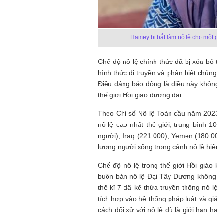
Mùa xanh
Hamey bị bắt làm nô lệ cho một 
Chế độ nô lệ chính thức đã bị xóa bỏ 
hình thức di truyền và phân biệt chủn
Tôi từng hình dung viế
Điều đáng báo động là điều này không
NHỮNG
công việc của sự hư c
thế giới Hồi giáo đương đại.
NGƯỜI
hành trình phác dựng t
TÔI GẶP,
trí tưởng tượng, nơi n
Theo Chỉ số Nô lệ Toàn cầu năm 2023 
NHỮNG
do tạo hình mọi thứ th
CHUYỆN
(TRẦN THỊ TÚ NGỌC)
nô lệ cao nhất thế giới, trung bình
TÔI VIẾT
người), Iraq (221.000), Yemen (180.0
lượng người sống trong cảnh nô lệ hiệ
Chế độ nô lệ trong thế giới Hồi giá
buôn bán nô lệ Đại Tây Dương không 
thế kỉ 7 đã kế thừa truyền thống nô 
tích hợp vào hệ thống pháp luật và giá
cách đối xử với nô lệ dù là giới hạn 