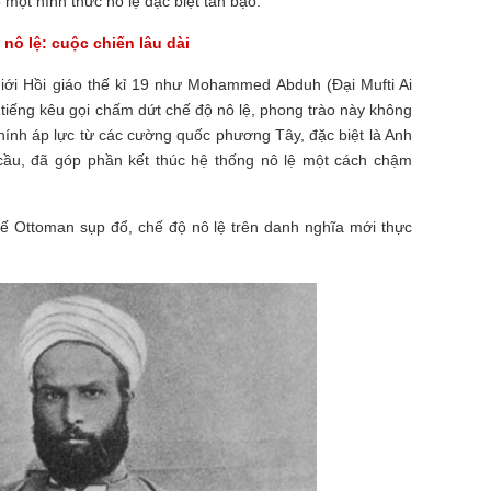
 một hình thức nô lệ đặc biệt tàn bạo.
 nô lệ: cuộc chiến lâu dài
 giới Hồi giáo thế kỉ 19 như Mohammed Abduh (Đại Mufti Ai
tiếng kêu gọi chấm dứt chế độ nô lệ, phong trào này không
hính áp lực từ các cường quốc phương Tây, đặc biệt là Anh
n cầu, đã góp phần kết thúc hệ thống nô lệ một cách chậm
ế Ottoman sụp đổ, chế độ nô lệ trên danh nghĩa mới thực