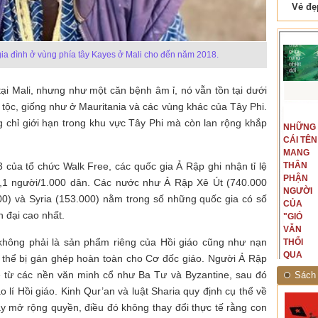
 Tam Cốc
Lẫm liệt Hải Vân quan
gia đình ở vùng phía tây Kayes ở Mali cho đến năm 2018.
tại Mali, nhưng như một căn bệnh âm ỉ, nó vẫn tồn tại dưới
g tộc, giống như ở Mauritania và các vùng khác của Tây Phi.
t văn là
Là người đi dọc biên giới phía
 chỉ giới hạn trong khu vực Tây Phi mà còn lan rộng khắp
NGUYÊN
NHỮNG
ấu, một
Bắc, tôi có thế mạnh khi hình
MẪU
CÁI TÊN
hế giới từ
dung, mở ra không gian của giai
CỦA TÔI
MANG
hà văn tự
đoạn lịch sử đó... (PHẠM VÂN
của tổ chức Walk Free, các quốc gia Ả Rập ghi nhận tỉ lệ
LÀ
THÂN
eo ý mình...
ANH)
NHỮNG
PHẬN
 10,1 người/1.000 dân. Các nước như Ả Rập Xê Út (740.000
NGƯỜI
NGƯỜI
00) và Syria (153.000) nằm trong số những quốc gia có số
ĐÃ PHẤT
CỦA
n đại cao nhất.
CAO CỜ
"GIÓ
HỒNG
VẪN
o không phải là sản phẩm riêng của Hồi giáo cũng như nạn
THÁNG
THỔI
TÁM
QUA
thể bị gán ghép hoàn toàn cho Cơ đốc giáo. Người Ả Rập
NĂM
RỪNG
lệ từ các nền văn minh cổ như Ba Tư và Byzantine, sau đó
Sách 
1945
NHIỆT
o lí Hồi giáo. Kinh Qur’an và luật Sharia quy định cụ thể về
ĐỚI"
hay mở rộng quyền, điều đó không thay đổi thực tế rằng con