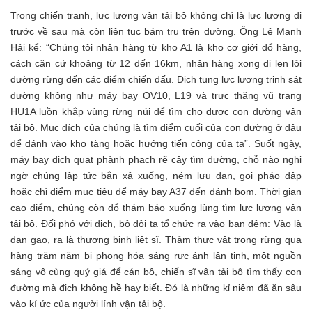
Trong chiến tranh, lực lượng vận tải bộ không chỉ là lực lượng đi
trước về sau mà còn liên tục bám trụ trên đường. Ông Lê Mạnh
Hải kể: “Chúng tôi nhận hàng từ kho A1 là kho cơ giới đổ hàng,
cách căn cứ khoảng từ 12 đến 16km, nhận hàng xong đi len lỏi
đường rừng đến các điểm chiến đấu. Địch tung lực lượng trinh sát
đường không như máy bay OV10, L19 và trực thăng vũ trang
HU1A luồn khắp vùng rừng núi để tìm cho được con đường vận
tải bộ. Mục đích của chúng là tìm điểm cuối của con đường ở đâu
để đánh vào kho tàng hoặc hướng tiến công của ta”. Suốt ngày,
máy bay địch quạt phành phạch rẽ cây tìm đường, chỗ nào nghi
ngờ chúng lập tức bắn xả xuống, ném lựu đạn, gọi pháo dập
hoặc chỉ điểm mục tiêu để máy bay A37 đến đánh bom. Thời gian
cao điểm, chúng còn đổ thám báo xuống lùng tìm lực lượng vận
tải bộ. Đối phó với địch, bộ đội ta tổ chức ra vào ban đêm: Vào là
đạn gạo, ra là thương binh liệt sĩ. Thảm thực vật trong rừng qua
hàng trăm năm bị phong hóa sáng rực ánh lân tinh, một nguồn
sáng vô cùng quý giá để cán bộ, chiến sĩ vận tải bộ tìm thấy con
đường mà địch không hề hay biết. Đó là những kỉ niệm đã ăn sâu
vào kí ức của người lính vận tải bộ.