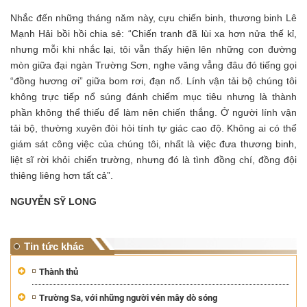
Nhắc đến những tháng năm này, cựu chiến binh, thương binh Lê
Mạnh Hải bồi hồi chia sẻ: “Chiến tranh đã lùi xa hơn nửa thế kỉ,
nhưng mỗi khi nhắc lại, tôi vẫn thấy hiện lên những con đường
mòn giữa đại ngàn Trường Sơn, nghe văng vẳng đâu đó tiếng gọi
“đồng hương ơi” giữa bom rơi, đạn nổ. Lính vận tải bộ chúng tôi
không trực tiếp nổ súng đánh chiếm mục tiêu nhưng là thành
phần không thể thiếu để làm nên chiến thắng. Ở người lính vận
tải bộ, thường xuyên đòi hỏi tính tự giác cao độ. Không ai có thể
giám sát công việc của chúng tôi, nhất là việc đưa thương binh,
liệt sĩ rời khỏi chiến trường, nhưng đó là tình đồng chí, đồng đội
thiêng liêng hơn tất cả”.
NGUYỄN SỸ LONG
Tin tức khác
Thành thủ
Trường Sa, với những người vén mây dò sóng