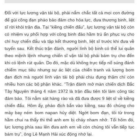
Đối với lực lượng vận tải bộ, phải nắm chắc tất cả mọi con đường
để gùi cõng đạn pháo bảo đảm cho hỏa lực, đưa thương binh, liệt
sĩ rời khỏi trận địa. Tại “kiềng chiến đấu”, lực lượng vận tải bộ còn
có nhiệm vụ phối hợp với công binh đào hầm trú ẩn phục vụ cho
chỉ huy chiến đấu và tập kết thương binh, liệt sĩ trước khi đưa về
tuyến sau. Kết thúc trận đánh, người lính bộ binh có thể lui quân
theo mệnh lệnh nhưng chiến sĩ vận tải bộ phải bám trụ cho đến
khi có lệnh rút quân. Do đó, mặc dù không trực tiếp nổ súng đánh
chiếm mục tiêu nhưng sự ác liệt của chiến tranh và lượng bom
đạn địch mà người lính vận tải bộ phải chịu đựng thậm chí còn
nhiều hơn các bộ phận khác. “Trận đánh mở màn chiến dịch Bắc
Tây Nguyên tháng 4 năm 1972 là trận đầu tiên tôi làm công tác
đảm bảo. Tôi nằm sát hàng rào và đã đưa được 9 liệt sĩ về kiềng
chiến đấu. Hôm ấy, pháo địch bắn vào kiềng, sau đó chúng cho
máy bay ném bom napan hủy diệt. Ngớt bom đạn, tôi từ trong
hầm chui ra thấy thi thể anh em bị cháy nham nhở. Tối hôm đó,
lực lượng phía sau lên đưa anh em về còn chúng tôi vẫn tiếp tục
bám trụ”, ông Lê Mạnh Hải xúc động nhớ lại.