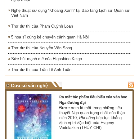
Nghệ thuật sử dụng “Khoảng Xanh” tại Bảo tàng Lịch sử Quân sự
Việt Nam
Thơ dự thi của Phạm Quỳnh Loan
5 hoạ sĩ cùng kể chuyện cảnh quan Hà Nội
Thơ dự thi của Nguyễn Văn Song
Sức hút mạnh mẽ của Higashino Keigo
Thơ dự thi của Trần Lê Anh Tuấn
Cửa sổ văn nghệ
nh
Ra mắt tác phẩm tiêu biểu của văn học
Nga đương đại
g
Được xem là một trong những tiểu
thuyết Nga quan trọng nhất của thập
niên 2010,
Phi công
tiếp tục khẳng
định vị trí đặc biệt của Evgeny
Vodolazkin (THÙY CHI)