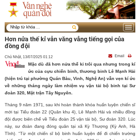
Toggle
navigati
Hơn nửa thế kỉ vẫn văng vẳng tiếng gọi của
đồng đội
Email
Chủ Nhật, 13/07/2025 01:12
Mặc dù đã hơn nửa thế kỉ trôi qua nhưng trong kí
ức của cựu chiến binh, thương binh Lê Mạnh Hải
(hiện trú tại phường Quán Bàu, Vinh, Nghệ An) vẫn vẹn kí ức
về những tháng ngày làm nhiệm vụ vận tải bộ binh tại Sư
đoàn 320, Mặt trận Tây Nguyên.
Tháng 9 năm 1971, sau khi hoàn thành khóa huấn luyện chiến sĩ
mới tại Tiểu đoàn 22 (Quân khu 4), Lê Mạnh Hải và nhiều đồng
đội được biên chế về Tiểu đoàn 25 vận tải bộ, Sư đoàn 320. Lúc
này, sư đoàn đang đóng quân tại xã Kỳ Thượng (Kỳ Anh, Hà
Tĩnh). “Từ một chiến sĩ bộ binh huấn luyện để đi chiến trường