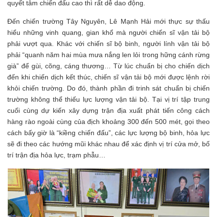
quyết tâm chiến đấu cao thì rất dễ dao động.
Đến chiến trường Tây Nguyên, Lê Mạnh Hải mới thực sự thấu
hiểu những vinh quang, gian khổ mà người chiến sĩ vận tải bộ
phải vượt qua. Khác với chiến sĩ bộ binh, người lính vận tải bộ
phải “quanh năm hai mùa mưa nắng len lỏi trong hững cánh rừng
già” để gùi, cõng, cáng thương… Từ lúc chuẩn bị cho chiến dịch
đến khi chiến dịch kết thúc, chiến sĩ vận tải bộ mới được lệnh rời
khỏi chiến trường. Do đó, thành phần đi trinh sát chuẩn bị chiến
trường không thể thiếu lực lượng vận tải bộ. Tại vị trí tập trung
cuối cùng dự kiến xây dựng trận địa xuất phát tiến công cách
hàng rào ngoài cùng của địch khoảng 300 đến 500 mét, gọi theo
cách bấy giờ là “kiềng chiến đấu”, các lực lượng bộ binh, hỏa lực
sẽ đi theo các hướng mũi khác nhau để xác định vị trí cửa mở, bố
trí trận địa hỏa lực, trạm phẫu…