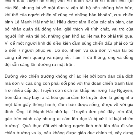
chiến đấu, được bổ sung vào Sư đoàn 320 là sư đoàn chủ lực
của Bộ, nhưng lại về một đơn vị vận tải bộ nên những háo hức,
khí thế của người chiến sĩ cũng có những băn khoăn”, cựu chiến
binh Lê Mạnh Hải nhớ lại. Hiểu được tâm lí của các tân binh, cán
bộ nhận quân đã động viên, giải thích về tính chất, vai trò của
người lính vận tải bộ, những gian khổ ác liệt mà họ phải trải qua.
Vì để một người lính đủ điều kiện cầm súng chiến đấu phải có từ
5 đến 7 người phục vụ. Do đó, nhiệm vụ của đơn vị vận tải bộ
cũng rất vinh quang và nặng nề. Tâm lí đã thông, ông và đồng
đội sẵn sàng lên đường ra mặt trận.
Đường vào chiến trường không chỉ ác liệt bởi bom đạn của địch
mà đơn vị của ông còn phải đối phó với thủ đoạn chiến tranh tâm
lí ở nhiều cấp độ. Truyền đơn địch rải khắp núi rừng Tây Nguyên,
trên đầu máy bay ra rả kêu gọi ai cầm tờ truyền đơn là giống như
một tấm giấy thông hành, đảm bảo được sống, được về với gia
đình. Ông Lê Mạnh Hải nhớ lại: “Truyền đơn phủ đầy trên đất,
gác trên cành cây nhưng ai cầm lên đọc là bị xử lí kỉ luật chiến
trường”. Quả thực đối với những người lính mới lần đầu đi vào
chiến trường xa lạ, nếu không được giáo dục chính trị, xây dựng