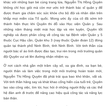
khác với những bạn bè cùng trang lứa, Nguyễn Thị Hồng Quyên
không chỉ học giỏi mà còn mơ ước trở thành bác sĩ quân y để
được tham gia chăm sóc sức khỏe cho bộ đội và nhân dân trên
khắp mọi miền của Tổ quốc. Mong ước ấy của cô đã sớm trở
thành hiện thực khi Quyên thi đỗ vào Học viện Quân y. Sau
những năm tháng miệt mài học tập và rèn luyện, Quyên tốt
nghiệp và được phân công về công tác tại Bệnh viện Quân y 5
thuộc Cục Hậu cần, Quân khu 3 (nay thuộc Quân đoàn 12) đóng
quân tại thành phố Ninh Bình, tỉnh Ninh Bình. Với tinh thần của
người bác sĩ áo lính được đào tạo, trui rèn trong môi trường quân
đội Quyên vui vẻ lên đường nhận nhiệm vụ.
Ở nơi cách nhà gần một trăm cây số, xa gia đình, xa bạn bè,
người thân và làm việc trong một môi trường hoàn toàn mới,
Nguyễn Thị Hồng Quyên đã phải trải qua bao khó khăn, vất vả.
Với tinh thần hăng say và khát khao cống hiến của tuổi trẻ, Quyên
lao vào công việc, tìm tòi, học hỏi ở những người thầy và các thế
hệ đàn anh đi trước để nâng cao hiệu quả công tác và năng lực
bản thân.