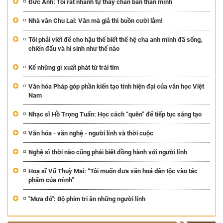
Đức Anh: Tôi rất nhanh tự thấy chán bản thân mình
Nhà văn Chu Lai: Văn mà giả thì buồn cười lắm!
Tôi phải viết để cho hậu thế biết thế hệ cha anh mình đã sống,
chiến đấu và hi sinh như thế nào
Kể những gì xuất phát từ trái tim
Văn hóa Pháp góp phần kiến tạo tính hiện đại của văn học Việt
Nam
Nhạc sĩ Hồ Trọng Tuấn: Học cách “quên” để tiếp tục sáng tạo
Văn hóa - văn nghệ - người lính và thời cuộc
Nghệ sĩ thời nào cũng phải biết đồng hành với người lính
Hoạ sĩ Vũ Thuỳ Mai: “Tôi muốn đưa văn hoá dân tộc vào tác
phẩm của mình”
"Mưa đỏ": Bộ phim tri ân những người lính