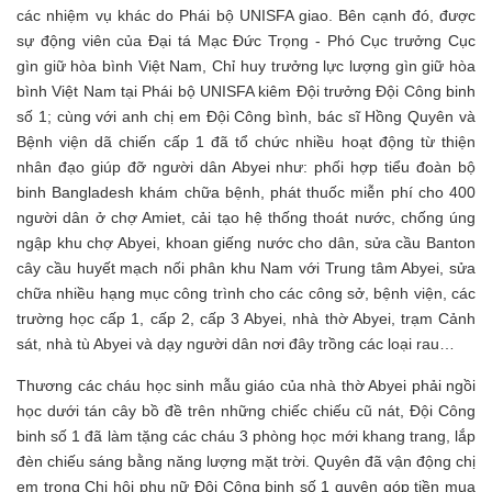
các nhiệm vụ khác do Phái bộ UNISFA giao. Bên cạnh đó, được
sự động viên của Đại tá Mạc Đức Trọng - Phó Cục trưởng Cục
gìn giữ hòa bình Việt Nam, Chỉ huy trưởng lực lượng gìn giữ hòa
bình Việt Nam tại Phái bộ UNISFA kiêm Đội trưởng Đội Công binh
số 1; cùng với anh chị em Đội Công bình, bác sĩ Hồng Quyên và
Bệnh viện dã chiến cấp 1 đã tổ chức nhiều hoạt động từ thiện
nhân đạo giúp đỡ người dân Abyei như: phối hợp tiểu đoàn bộ
binh Bangladesh khám chữa bệnh, phát thuốc miễn phí cho 400
người dân ở chợ Amiet, cải tạo hệ thống thoát nước, chống úng
ngập khu chợ Abyei, khoan giếng nước cho dân, sửa cầu Banton
cây cầu huyết mạch nối phân khu Nam với Trung tâm Abyei, sửa
chữa nhiều hạng mục công trình cho các công sở, bệnh viện, các
trường học cấp 1, cấp 2, cấp 3 Abyei, nhà thờ Abyei, trạm Cảnh
sát, nhà tù Abyei và dạy người dân nơi đây trồng các loại rau…
Thương các cháu học sinh mẫu giáo của nhà thờ Abyei phải ngồi
học dưới tán cây bồ đề trên những chiếc chiếu cũ nát, Đội Công
binh số 1 đã làm tặng các cháu 3 phòng học mới khang trang, lắp
đèn chiếu sáng bằng năng lượng mặt trời. Quyên đã vận động chị
em trong Chi hội phụ nữ Đội Công binh số 1 quyên góp tiền mua