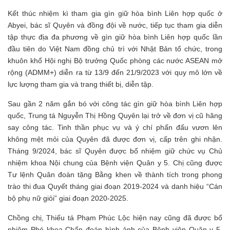
Kết thúc nhiệm kì tham gia gìn giữ hòa bình Liên hợp quốc ở
Abyei, bác sĩ Quyên và đồng đội về nước, tiếp tục tham gia diễn
tập thực địa đa phương về gìn giữ hòa bình Liên hợp quốc lần
đầu tiên do Việt Nam đồng chủ trì với Nhật Bản tổ chức, trong
khuôn khổ Hội nghị Bộ trưởng Quốc phòng các nước ASEAN mở
rộng (ADMM+) diễn ra từ 13/9 đến 21/9/2023 với quy mô lớn về
lực lượng tham gia và trang thiết bị, diễn tập.
Sau gần 2 năm gắn bó với công tác gìn giữ hòa bình Liên hợp
quốc, Trung tá Nguyễn Thị Hồng Quyên lại trở về đơn vị cũ hăng
say công tác. Tinh thần phục vụ và ý chí phấn đấu vươn lên
không mệt mỏi của Quyên đã được đơn vị, cấp trên ghi nhận.
Tháng 9/2024, bác sĩ Quyên được bổ nhiệm giữ chức vụ Chủ
nhiệm khoa Nội chung của Bệnh viện Quân y 5. Chị cũng được
Tư lệnh Quân đoàn tặng Bằng khen về thành tích trong phong
trào thi đua Quyết tháng giai đoạn 2019-2024 và danh hiệu “Cán
bộ phụ nữ giỏi” giai đoạn 2020-2025.
Chồng chị, Thiếu tá Phạm Phúc Lộc hiện nay cũng đã được bổ
nhiệm Phó khoa Chẩn đoán hình ảnh của Bệnh viện Quân y 5.