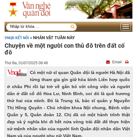
Toggle
navigati
NHÂN VẬT TUẦN NÀY
VNQĐ KẾT NỐI
Chuyện về một người con thủ đô trên đất cố
đô
Email
Thứ Ba, 01/07/2025 08:46
Có một nữ sĩ quan Quân đội là người Hà Nội đã
từng tham gia gìn giữ hòa bình Liên hợp quốc
ở châu Phi rồi lại trở về gắn bó với công việc và người
dân ở đất cố đô Hoa Lư, Ninh Bình, coi đó là quê hương
thứ hai của mình. Đó là Trung tá, bác sĩ quân y Nguyễn
Thị Hồng Quyên - Chủ nhiệm khoa Nội chung, Bệnh viện
Quân y 5, Quân đoàn 12. Chị đã có một hành trình thật
đẹp và ý nghĩa khi đi hết nửa vòng trái đất để thực hiện
sứ mệnh nhân văn của người lính Quân đội nhân dân Việt
Nam và của người phụ nữ Việt Nam.