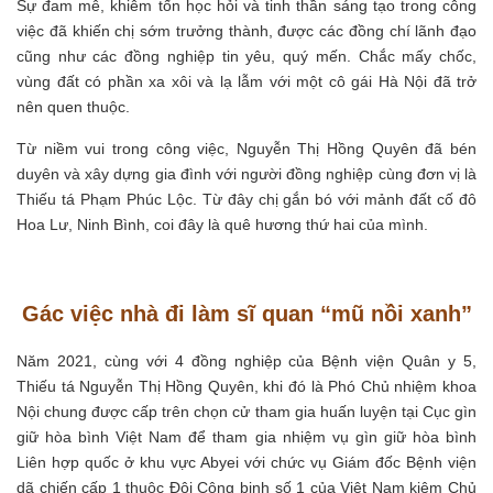
Sự đam mê, khiêm tốn học hỏi và tinh thần sáng tạo trong công
việc đã khiến chị sớm trưởng thành, được các đồng chí lãnh đạo
cũng như các đồng nghiệp tin yêu, quý mến. Chắc mấy chốc,
vùng đất có phần xa xôi và lạ lẫm với một cô gái Hà Nội đã trở
nên quen thuộc.
Từ niềm vui trong công việc, Nguyễn Thị Hồng Quyên đã bén
duyên và xây dựng gia đình với người đồng nghiệp cùng đơn vị là
Thiếu tá Phạm Phúc Lộc. Từ đây chị gắn bó với mảnh đất cố đô
Hoa Lư, Ninh Bình, coi đây là quê hương thứ hai của mình.
Gác việc nhà đi làm sĩ quan “mũ nồi xanh”
Năm 2021, cùng với 4 đồng nghiệp của Bệnh viện Quân y 5,
Thiếu tá Nguyễn Thị Hồng Quyên, khi đó là Phó Chủ nhiệm khoa
Nội chung được cấp trên chọn cử tham gia huấn luyện tại Cục gìn
giữ hòa bình Việt Nam để tham gia nhiệm vụ gìn giữ hòa bình
Liên hợp quốc ở khu vực Abyei với chức vụ Giám đốc Bệnh viện
dã chiến cấp 1 thuộc Đội Công binh số 1 của Việt Nam kiêm Chủ