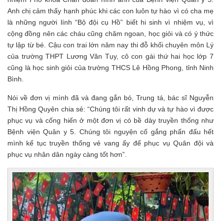
Anh chị cảm thấy hạnh phúc khi các con luôn tự hào vì có cha mẹ
là những người lính “Bộ đội cụ Hồ” biết hi sinh vì nhiệm vụ, vì
cộng đồng nên các cháu cũng chăm ngoan, học giỏi và có ý thức
tự lập từ bé. Cậu con trai lớn năm nay thi đỗ khối chuyên môn Lý
của trường THPT Lương Văn Tụy, cô con gái thứ hai học lớp 7
cũng là học sinh giỏi của trường THCS Lê Hồng Phong, tỉnh Ninh
Bình.
Nói về đơn vị mình đã và đang gắn bó, Trung tá, bác sĩ Nguyễn
Thị Hồng Quyên chia sẻ: “Chúng tôi rất vinh dự và tự hào vì được
phục vụ và cống hiến ở một đơn vị có bề dày truyền thống như
Bệnh viện Quân y 5. Chúng tôi nguyện cố gắng phấn đấu hết
mình kế tục truyền thống vẻ vang ấy để phục vụ Quân đội và
phục vụ nhân dân ngày càng tốt hơn”.