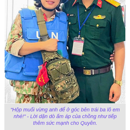
"Hộp muối vừng anh để ở góc bên trái ba lô em
nhé!" - Lời dặn dò ấm áp của chồng như tiếp
thêm sức mạnh cho Quyên.