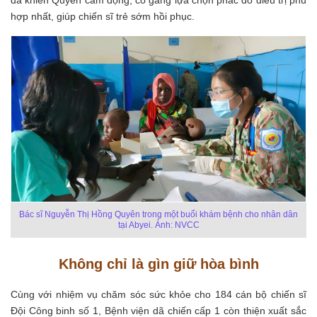
đã khiến Quyên cảm động, cố gắng lựa chọn phác đồ điều trị phù
hợp nhất, giúp chiến sĩ trẻ sớm hồi phục.
Bác sĩ Nguyễn Thị Hồng Quyên trong một buổi khám bệnh cho nhân dân
tại Abyei. Ảnh: NVCC
Không chỉ là gìn giữ hòa bình
Cùng với nhiệm vụ chăm sóc sức khỏe cho 184 cán bộ chiến sĩ
Đội Công binh số 1, Bệnh viện dã chiến cấp 1 còn thiện xuất sắc