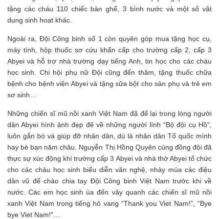
tặng các cháu 110 chiếc bàn ghế, 3 bình nước và một số vật
dụng sinh hoạt khác.
Ngoài ra, Đội Công binh số 1 còn quyên góp mua tặng học cụ,
máy tính, hộp thuốc sơ cứu khẩn cấp cho trường cấp 2, cấp 3
Abyei và hỗ trợ nhà trường dạy tiếng Anh, tin học cho các cháu
học sinh. Chi hội phụ nữ Đội cũng đến thăm, tặng thuốc chữa
bệnh cho bệnh viện Abyei và tặng sữa bột cho sản phụ và trẻ em
sơ sinh…
Những chiến sĩ mũ nồi xanh Việt Nam đã để lại trong lòng người
dân Abyei hình ảnh đẹp đẽ về những người lính “Bộ đội cụ Hồ”,
luôn gắn bó và giúp đỡ nhân dân, dù là nhân dân Tổ quốc mình
hay bè bạn năm châu. Nguyễn Thị Hồng Quyên cùng đồng đội đã
thực sự xúc động khi trường cấp 3 Abyei và nhà thờ Abyei tổ chức
cho các cháu học sinh biểu diễn văn nghệ, nhảy múa các điệu
dân vũ để chào chia tay Đội Công binh Việt Nam trước khi về
nước. Các em học sinh ùa đến vây quanh các chiến sĩ mũ nồi
xanh Việt Nam trong tiếng hô vang “Thank you Viet Nam!”, “Bye
bye Viet Nam!”…