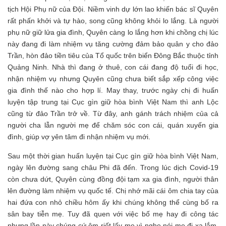
tịch Hội Phụ nữ của Đội. Niềm vinh dự lớn lao khiến bác sĩ Quyên
rất phấn khởi và tự hào, song cũng không khỏi lo lắng. Là người
phụ nữ giữ lửa gia đình, Quyên càng lo lắng hơn khi chồng chị lúc
này đang đi làm nhiệm vụ tăng cường đảm bảo quân y cho đảo
Trần, hòn đảo tiền tiêu của Tổ quốc trên biển Đông Bắc thuộc tỉnh
Quảng Ninh. Nhà thì đang ở thuê, con cái đang độ tuổi đi học,
nhận nhiệm vụ nhưng Quyên cũng chưa biết sắp xếp công việc
gia đình thế nào cho hợp lí. May thay, trước ngày chị đi huấn
luyện tập trung tại Cục gìn giữ hòa bình Việt Nam thì anh Lộc
cũng từ đảo Trần trở về. Từ đây, anh gánh trách nhiệm của cả
người cha lẫn người mẹ để chăm sóc con cái, quán xuyến gia
đình, giúp vợ yên tâm đi nhận nhiệm vụ mới.
Sau một thời gian huấn luyện tại Cục gìn giữ hòa bình Việt Nam,
ngày lên đường sang châu Phi đã đến. Trong lúc dịch Covid-19
còn chưa dứt, Quyên cùng đồng đội tạm xa gia đình, người thân
lên đường làm nhiệm vụ quốc tế. Chị nhớ mãi cái ôm chia tay của
hai đứa con nhỏ chiều hôm ấy khi chúng không thể cùng bố ra
sân bay tiễn mẹ. Tuy đã quen với việc bố mẹ hay đi công tác
nhưng lần này chúng cứ ôm riết lấy mẹ vì nghe nói mẹ đi xa lắm,