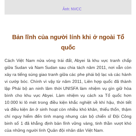
Ảnh: NVCC
Bản lĩnh của người lính khi ở ngoài Tổ
quốc
Cách Việt Nam nửa vòng trái đất, Abyei là khu vực tranh chấp
giữa Sudan và Nam Sudan sau chia tách năm 2011, nơi vẫn còn
xảy ra tiếng súng giao tranh giữa các phe phái bộ lạc và các hành
vi cướp bóc. Chính vì vậy từ năm 2011, Liên hợp quốc đã thành
lập Phái bộ an ninh lâm thời UNISFA làm nhiệm vụ gìn giữ hòa
bình cho khu vực Abyei. Làm nhiệm vụ cách xa Tổ quốc hơn
10.000 ki lô mét trong điều kiện khắc nghiệt về khí hậu, thời tiết
và điều kiện ăn ở sinh hoạt còn nhiều khó khăn, thiếu thốn, thậm
chí nguy hiểm đến tính mạng nhưng cán bộ chiến sĩ Đội Công
binh số 1 đã khẳng định bản lĩnh vững vàng, tinh thần vượt khó
của những người lính Quân đội nhân dân Việt Nam.