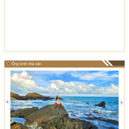
Ống kính nhà văn
prev
next