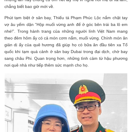
chẳng biết bao giờ mới về.
Phút tạm biệt ở sân bay, Thiếu tá Phạm Phúc Lộc nắm chặt tay
vợ âu yếm dặn “Hộp muối vừng anh để ở góc bên trái ba lô em
nhé!”. Trong hành trang của những người lính Việt Nam mang
theo đêm hôm ấy có cả món cơm nắm, muối vừng. Chính món ăn
giản dị ấy của quê hương đã giúp họ có bữa ăn đầu tiên xa Tổ
quốc khi tạm quá cảnh ở sân bay Dubai trong đại dịch, chờ bay
sang châu Phi. Quan trọng hơn, những tình cảm từ hậu phương
nơi quê nhà như tiếp thêm sức mạnh cho họ.