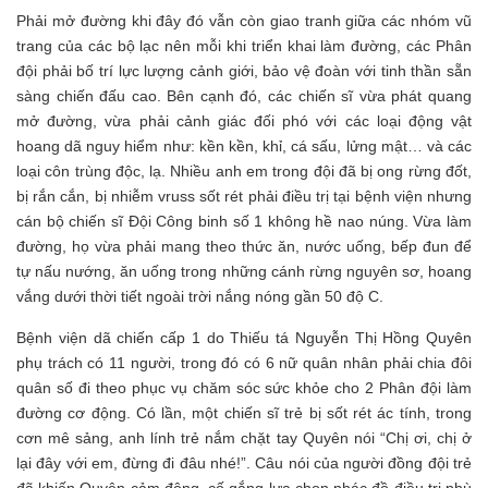
Phải mở đường khi đây đó vẫn còn giao tranh giữa các nhóm vũ
trang của các bộ lạc nên mỗi khi triển khai làm đường, các Phân
đội phải bố trí lực lượng cảnh giới, bảo vệ đoàn với tinh thần sẵn
sàng chiến đấu cao. Bên cạnh đó, các chiến sĩ vừa phát quang
mở đường, vừa phải cảnh giác đối phó với các loại động vật
hoang dã nguy hiểm như: kền kền, khỉ, cá sấu, lửng mật… và các
loại côn trùng độc, lạ. Nhiều anh em trong đội đã bị ong rừng đốt,
bị rắn cắn, bị nhiễm vruss sốt rét phải điều trị tại bệnh viện nhưng
cán bộ chiến sĩ Đội Công binh số 1 không hề nao núng. Vừa làm
đường, họ vừa phải mang theo thức ăn, nước uống, bếp đun để
tự nấu nướng, ăn uống trong những cánh rừng nguyên sơ, hoang
vắng dưới thời tiết ngoài trời nắng nóng gần 50 độ C.
Bệnh viện dã chiến cấp 1 do Thiếu tá Nguyễn Thị Hồng Quyên
phụ trách có 11 người, trong đó có 6 nữ quân nhân phải chia đôi
quân số đi theo phục vụ chăm sóc sức khỏe cho 2 Phân đội làm
đường cơ động. Có lần, một chiến sĩ trẻ bị sốt rét ác tính, trong
cơn mê sảng, anh lính trẻ nắm chặt tay Quyên nói “Chị ơi, chị ở
lại đây với em, đừng đi đâu nhé!”. Câu nói của người đồng đội trẻ