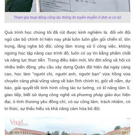
Tham gia hoạt động công tác thông tin tuyên truyền ở đơn vị cơ sở.
Quá trình học chúng tôi đã rút được kinh nghiệm là: đối với đội
ngũ cán bộ chính trị hiện nay phải luôn luôn gần gũi chiến sĩ, tôn
trọng, lắng nghe bộ đội, công tâm trong xử lí công việc, không
ngừng học tập nâng cao trình độ, luôn có uy tín bằng phẩm chất
và năng lực thực tiễn. Trong điều kiện mới, khi đời sống xã hội có
nhiều biến động, yêu cầu xây dựng Quân đội hiện đại ngày càng
cao, học làm "người chị, người anh, người bạn" vừa hồng vừa
chuyên càng phải vững vàng về bản lĩnh chính trị, giỏi về nắm, dự
báo, giải quyết tốt tình hình công tác tư tưởng, có kĩ năng tâm lí,
giao tiếp, biết sử dụng công nghệ và phương pháp giáo dục hiện
đại, ó tình thương yêu đồng chí, có sự công tâm, trách nhiệm, có
tri thức, sự thấu hiểu và khả năng cảm hóa bộ đội.