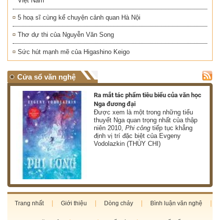
Việt Nam
5 hoạ sĩ cùng kể chuyện cảnh quan Hà Nội
Thơ dự thi của Nguyễn Văn Song
Sức hút mạnh mẽ của Higashino Keigo
Cửa sổ văn nghệ
nh
Ra mắt tác phẩm tiêu biểu của văn học
Nga đương đại
g
Được xem là một trong những tiểu
thuyết Nga quan trọng nhất của thập
niên 2010,
Phi công
tiếp tục khẳng
định vị trí đặc biệt của Evgeny
Vodolazkin (THÙY CHI)
Trang nhất
Giới thiệu
Dòng chảy
Bình luận văn nghệ