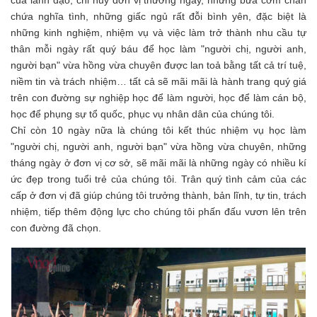
của lãnh đạo, chỉ huy đơn vị thường ngày, những bữa cơm chan
chứa nghĩa tình, những giấc ngủ rất đỗi bình yên, đặc biệt là
những kinh nghiệm, nhiệm vụ và việc làm trở thành nhu cầu tự
thân mỗi ngày rất quý báu để học làm "người chị, người anh,
người bạn" vừa hồng vừa chuyên được lan toả bằng tất cả trí tuệ,
niềm tin và trách nhiệm… tất cả sẽ mãi mãi là hành trang quý giá
trên con đường sự nghiệp học để làm người, học để làm cán bộ,
học để phụng sự tổ quốc, phục vụ nhân dân của chúng tôi.
Chỉ còn 10 ngày nữa là chúng tôi kết thúc nhiệm vụ học làm
"người chị, người anh, người bạn" vừa hồng vừa chuyên, những
tháng ngày ở đơn vị cơ sở, sẽ mãi mãi là những ngày có nhiều kí
ức đẹp trong tuổi trẻ của chúng tôi. Trân quý tình cảm của các
cấp ở đơn vị đã giúp chúng tôi trưởng thành, bản lĩnh, tự tin, trách
nhiệm, tiếp thêm động lực cho chúng tôi phấn đấu vươn lên trên
con đường đã chọn.