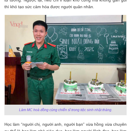
tư tưởng. Ngược lại, nếu chỉ lí luận khô cứng mà không gần gũi
thì khó tạo sức cảm hóa được người quân nhân.
Làm MC hoà đồng cùng chiến sĩ trong tiệc sinh nhật tháng.
Học làm “người chị, người anh, người bạn” vừa hồng vừa chuyên