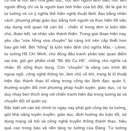
cụ thể là học làm nhà giáo dục, học làm người lãnh đạo, học làm
người đồng chí và là người bạn tinh thần của bộ đội, đó là giá trị
tư tưởng và có ý nghĩa thể hiện nghệ thuật lãnh đạo bằng nhân
cách, phương pháp giáo dục bằng tình người và thực hiện tốt việc
xây dựng mối quan hệ cán bộ - chiến sĩ trong đơn vị luôn dân
chủ, đoàn kết, và nhân văn thánh thiện. Trong giai đoạn hiện nay,
yêu cầu “vừa hồng vừa chuyên” lại càng trở nên cấp thiết hơn
bao giờ hết. Bởi “hồng” là luôn kiên định chủ nghĩa Mác - Lênin,
tư tưởng Hồ Chí Minh, chủ động đấu tranh phản bác quan điểm
sai trái, giữ gìn phẩm chất “Bộ đội Cụ Hồ”, chống chủ nghĩa cá
nhân, lối sống thực dụng. Còn “chuyên” là nâng cao trình độ
ngoại ngữ, công nghệ thông tin, làm chủ vũ khí, trang bị kĩ thuật
hiện đại, thành thạo kĩ năng trong công tác lãnh đạo, quản lí,
thường xuyên đổi mới phương pháp huấn luyện, giáo dục, có tư
duy nhạy bén thích ứng với chiến tranh hiện đại trong tương lai và
chuyển đổi số quân sự.
Đặc biệt với cán bộ chính trị ngày nay phải giỏi công tác tư tưởng,
giỏi khả năng tuyên truyền, giáo dục, định hướng dư luận tốt, sử
dụng mạng xã hội và công nghệ truyền thông thành thạo, hiệu
quả cao trong bảo vệ nền tảng tư tưởng của Đảng. Tư tưởng