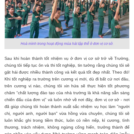
Hoà mình trong hoạt động múa hát tập thể ở đơn vị cơ sở.
Sau khi hoàn thành tốt nhiệm vụ ở đơn vị cơ sở trở về Trường,
chúng tôi tiếp tục ôn và thi tốt nghiệp, tin tưởng rằng chúng tôi sẽ
gặt hái được nhiều thành công và kết quả tốt đẹp nhất. Theo đó!
Khi tốt nghiệp ra trường trên cương vị mới, dù đi bất cứ nơi đâu,
trên cương vị nào, chúng tôi xin hứa sẽ thực hiện tốt phương
châm “chất lượng đào tạo của nhà trường là khả năng sẵn sàng
chiến đấu của đơn vị” và luôn nhớ về nơi đây, đơn vị cơ sở - nơi
đã giúp chúng tôi hoàn thành xuất sắc nhiệm vụ học làm "người
chị, người anh, người bạn" vừa hồng vừa chuyên, chúng tôi sẽ
luôn khắc ghi trong tiềm thức, luôn có nền nếp, kỉ cương, tình
thương, trách nhiệm, không ngừng cống hiến, trưởng thành để
góp phần vào xấy dựng Nhà trường vững mạnh toàn diện “mẫu