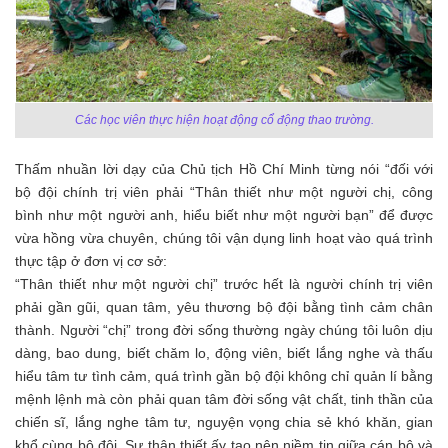
Các học viên thực hiện hoạt động cổ động thao trường.
Thấm nhuần lời dạy của Chủ tịch Hồ Chí Minh từng nói “đối với
bộ đội chính trị viên phải “Thân thiết như một người chị, công
bình như một người anh, hiểu biết như một người bạn” để được
vừa hồng vừa chuyên, chúng tôi vận dụng linh hoạt vào quá trình
thực tập ở đơn vị cơ sở:
“Thân thiết như một người chị” trước hết là người chính trị viên
phải gần gũi, quan tâm, yêu thương bộ đội bằng tình cảm chân
thành. Người “chị” trong đời sống thường ngày chúng tôi luôn dịu
dàng, bao dung, biết chăm lo, động viên, biết lắng nghe và thấu
hiểu tâm tư tình cảm, quá trình gần bộ đội không chỉ quản lí bằng
mệnh lệnh mà còn phải quan tâm đời sống vật chất, tinh thần của
chiến sĩ, lắng nghe tâm tư, nguyện vọng chia sẻ khó khăn, gian
khổ cùng bộ đội. Sự thân thiết ấy tạo nên niềm tin giữa cán bộ và