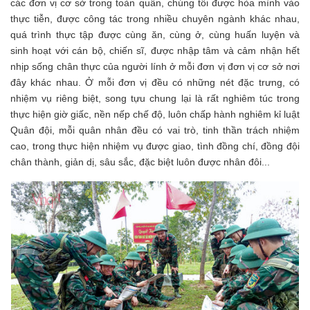
các đơn vị cơ sở trong toàn quân, chúng tôi được hòa mình vào
thực tiễn, được công tác trong nhiều chuyên ngành khác nhau,
quá trình thực tập được cùng ăn, cùng ở, cùng huấn luyện và
sinh hoạt với cán bộ, chiến sĩ, được nhập tâm và cảm nhận hết
nhịp sống chân thực của người lính ở mỗi đơn vị đơn vị cơ sở nơi
đây khác nhau. Ở mỗi đơn vị đều có những nét đặc trưng, có
nhiệm vụ riêng biệt, song tựu chung lại là rất nghiêm túc trong
thực hiện giờ giấc, nền nếp chế độ, luôn chấp hành nghiêm kỉ luật
Quân đội, mỗi quân nhân đều có vai trò, tinh thần trách nhiệm
cao, trong thực hiện nhiệm vụ được giao, tình đồng chí, đồng đội
chân thành, giản dị, sâu sắc, đặc biệt luôn được nhân đôi...