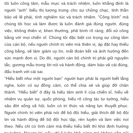
tôi luôn công tâm, mẫu mực và trách nhiệm, luôn khẳng định là
người “anh” biểu thị tượng trưng cho sự chững chạc, tinh thần
bảo vệ lẽ phải, tính nghiêm túc và trách nhiệm. “Công bình” mà
chúng tôi học và làm được là luôn đánh giá đúng người, đúng
việc, không thiên vị, khen thưởng, phê bình rõ ràng, đối xử công
bằng với mọi chiến sĩ. Chúng tôi đặc biệt coi trọng sự công tâm
của cán bộ, nếu người chính trị viên mà thiên vị, áp đặt hay thiếu
công bằng, sẽ làm giảm uy tín, mất đoàn kết và ảnh hưởng đến
sức mạnh đơn vị. Do đó, người cán bộ chính trị phải giữ nguyên
tắc, gương mẫu trong lời nói và hành động, dám bảo vệ cái đúng,
đấu tranh với cái sai.
“Hiểu biết như một người bạn” người bạn phải là người biết lắng
nghe, luôn có sự đồng cảm, có thể chia sẻ và giúp đỡ chân
thành. “Hiểu biết” ở đây là hiểu tâm sinh lí của chiến sĩ, hiểu về
nhiệm vụ quân sự, quốc phòng, hiểu rõ công tác tư tưởng, hiểu
sâu đời sống xã hội, luôn có tri thức và năng lực thuyết phục.
Người chính trị viên phải nói để bộ đội hiểu, giải thích để bộ đội
tin và hành động để bộ đội học tập, rèn luyện và làm việc noi
theo. Nếu chỉ có tình cảm mà thiếu hiểu biết thì khó định hướng