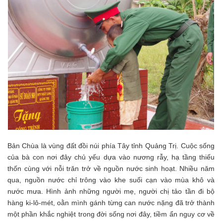
Bản Chùa là vùng đất đồi núi phía Tây tỉnh Quảng Trị. Cuộc sống
của bà con nơi đây chủ yếu dựa vào nương rẫy, hạ tầng thiếu
thốn cùng với nỗi trăn trở về nguồn nước sinh hoạt. Nhiều năm
qua, nguồn nước chỉ trông vào khe suối cạn vào mùa khô và
nước mưa. Hình ảnh những người mẹ, người chị tảo tần đi bộ
hàng ki-lô-mét, oằn mình gánh từng can nước nặng đã trở thành
một phần khắc nghiệt trong đời sống nơi đây, tiềm ẩn nguy cơ về