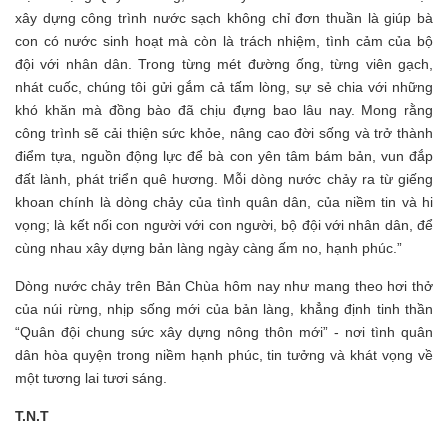
xây dựng công trình nước sạch không chỉ đơn thuần là giúp bà
con có nước sinh hoạt mà còn là trách nhiệm, tình cảm của bộ
đội với nhân dân. Trong từng mét đường ống, từng viên gạch,
nhát cuốc, chúng tôi gửi gắm cả tấm lòng, sự sẻ chia với những
khó khăn mà đồng bào đã chịu đựng bao lâu nay. Mong rằng
công trình sẽ cải thiện sức khỏe, nâng cao đời sống và trở thành
điểm tựa, nguồn động lực để bà con yên tâm bám bản, vun đắp
đất lành, phát triển quê hương. Mỗi dòng nước chảy ra từ giếng
khoan chính là dòng chảy của tình quân dân, của niềm tin và hi
vọng; là kết nối con người với con người, bộ đội với nhân dân, để
cùng nhau xây dựng bản làng ngày càng ấm no, hạnh phúc.”
Dòng nước chảy trên Bản Chùa hôm nay như mang theo hơi thở
của núi rừng, nhịp sống mới của bản làng, khẳng định tinh thần
“Quân đội chung sức xây dựng nông thôn mới” - nơi tình quân
dân hòa quyện trong niềm hạnh phúc, tin tưởng và khát vọng về
một tương lai tươi sáng.
T.N.T