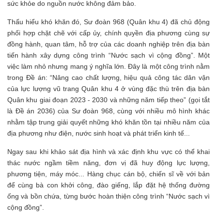
sức khỏe do nguồn nước không đảm bảo.
Thấu hiểu khó khăn đó, Sư đoàn 968 (Quân khu 4) đã chủ động
phối hợp chặt chẽ với cấp ủy, chính quyền địa phương cùng sự
đồng hành, quan tâm, hỗ trợ của các doanh nghiệp trên địa bàn
tiến hành xây dựng công trình “Nước sạch vì cộng đồng”. Một
việc làm nhỏ nhưng mang ý nghĩa lớn. Đây là một công trình nằm
trong Đề án: “Nâng cao chất lượng, hiệu quả công tác dân vận
của lực lượng vũ trang Quân khu 4 ở vùng đặc thù trên địa bàn
Quân khu giai đoạn 2023 - 2030 và những năm tiếp theo” (gọi tắt
là Đề án 2036) của Sư đoàn 968, cùng với nhiều mô hình khác
nhằm tập trung giải quyết những khó khăn tồn tại nhiều năm của
địa phương như điện, nước sinh hoạt và phát triển kinh tế...
Ngay sau khi khảo sát địa hình và xác định khu vực có thể khai
thác nước ngầm tiềm năng, đơn vị đã huy động lực lượng,
phương tiện, máy móc... Hàng chục cán bộ, chiến sĩ về với bản
để cùng bà con khởi công, đào giếng, lắp đặt hệ thống đường
ống và bồn chứa, từng bước hoàn thiện công trình “Nước sạch vì
cộng đồng”.