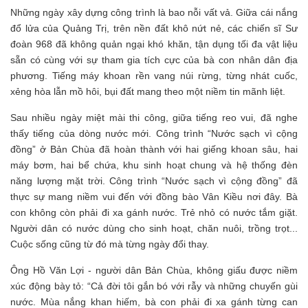
Những ngày xây dựng công trình là bao nỗi vất vả. Giữa cái nắng
đổ lửa của Quảng Trị, trên nền đất khô nứt nẻ, các chiến sĩ Sư
đoàn 968 đã không quản ngại khó khăn, tận dụng tối đa vật liệu
sẵn có cùng với sự tham gia tích cực của bà con nhân dân địa
phương. Tiếng máy khoan rền vang núi rừng, từng nhát cuốc,
xẻng hòa lẫn mồ hôi, bụi đất mang theo một niềm tin mãnh liệt.
Sau nhiều ngày miệt mài thi công, giữa tiếng reo vui, đã nghe
thấy tiếng của dòng nước mới. Công trình “Nước sạch vì cộng
đồng” ở Bản Chùa đã hoàn thành với hai giếng khoan sâu, hai
máy bơm, hai bể chứa, khu sinh hoạt chung và hệ thống đèn
năng lượng mặt trời. Công trình “Nước sạch vì cộng đồng” đã
thực sự mang niềm vui đến với đồng bào Vân Kiều nơi đây. Bà
con không còn phải đi xa gánh nước. Trẻ nhỏ có nước tắm giặt.
Người dân có nước dùng cho sinh hoạt, chăn nuôi, trồng trọt...
Cuộc sống cũng từ đó mà từng ngày đổi thay.
Ông Hồ Văn Lợi - người dân Bản Chùa, không giấu được niềm
xúc động bày tỏ: “Cả đời tôi gắn bó với rẫy và những chuyến gùi
nước. Mùa nắng khan hiếm, bà con phải đi xa gánh từng can