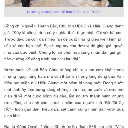
Nước sạch được đưa về bản Chùa. Ảnh: TGCC
Đồng chí Nguyễn Thanh Bắc, Chủ tịch UBND xã Hiếu Giang đánh
giá: “Đây là công trình có ý nghĩa thiết thực nhất đối với bà con.
Trước đây, bà con đã nhiều lần đề xuất nhưng điều kiện kinh phí
của xã còn hạn chế. Sự chung tay của đơn vị đã giúp giải quyết
nhu cầu bức thiết. Chúng tôi sẽ phối hợp cùng nhân dân giữ gìn,
bảo dưỡng để công trình phục vụ lâu dài.”
Nước sạch về với Bản Chùa không chỉ xua tan cơn khát trong
những ngày nắng hạn, mà còn thắp lên trong lòng đồng bào Vân
Kiều nơi miền núi Hiếu Giang một niềm hi vọng mới. Dòng nước
mát lành ấy làm bừng sáng những mái nhà, nụ cười và ước mơ
giản dị về một cuộc sống đủ đầy, ấm no; trở thành minh chứng
sinh động cho tình cảm, trách nhiệm của người lính “Bộ đội Cụ
Hồ” - luôn gần dân, hiểu dân, sát cánh cùng nhân dân vượt qua
gian khó.
Đại tá Đặng Quyết Thắng, Chính ủy Sư đoàn 968 cho biết: “Việc