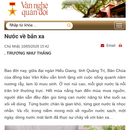
Toggle
navigati
Nước về bản xa
Email
Chủ Nhật, 10/05/2026 15:42
. TRƯƠNG NHƯ THẮNG
Bao đời nay, giữa đại ngàn Hiếu Giang, tỉnh Quảng Trị, Bản Chùa
của đồng bào Vân Kiều vẫn bình lặng với cuộc sống quanh năm
nương rẫy, lam lũ mưu sinh. Ở nơi núi cao, mỗi giọt nước là nỗi
trăn trở thường trực. Hết mùa nắng hạn đến mùa mưa nguồn,
người dân vẫn đều đặn gùi từng can nước nặng từ khe suối xa
xôi về dùng. Từng bước chân là gian khó, từng giọt nước là nhọc
nhằn. Và rồi, trong niềm mong mỏi về nguồn nước sạch, một
ngày, dòng nước mát lành đã thực sự chảy về với bản xa…