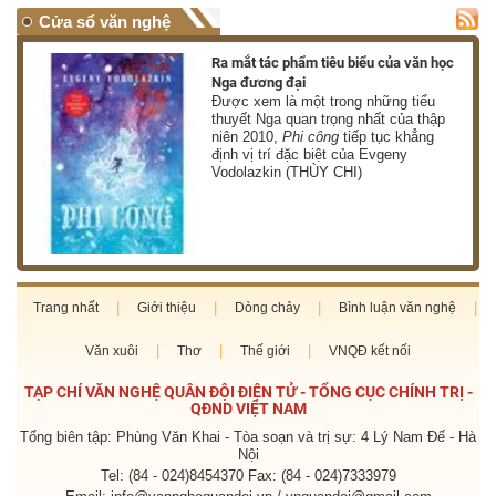
Cửa sổ văn nghệ
nh
Ra mắt tác phẩm tiêu biểu của văn học
Nga đương đại
g
Được xem là một trong những tiểu
thuyết Nga quan trọng nhất của thập
niên 2010,
Phi công
tiếp tục khẳng
định vị trí đặc biệt của Evgeny
Vodolazkin (THÙY CHI)
Trang nhất
Giới thiệu
Dòng chảy
Bình luận văn nghệ
Văn xuôi
Thơ
Thế giới
VNQĐ kết nối
TẠP CHÍ VĂN NGHỆ QUÂN ĐỘI ĐIỆN TỬ - TỔNG CỤC CHÍNH TRỊ -
QĐND VIỆT NAM
Tổng biên tập: Phùng Văn Khai - Tòa soạn và trị sự: 4 Lý Nam Đế - Hà
Nội
Tel: (84 - 024)8454370 Fax: (84 - 024)7333979