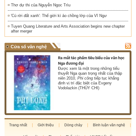
Thơ dự thi của Nguyễn Ngọc Trìu
'Cú rời đất xanh': Thế giới kì ảo chồng lớp của Vĩ Ngư
Tuyen Quang Literature and Arts Association begins new chapter
after merger
Cửa sổ văn nghệ
nh
Ra mắt tác phẩm tiêu biểu của văn học
Nga đương đại
g
Được xem là một trong những tiểu
thuyết Nga quan trọng nhất của thập
niên 2010,
Phi công
tiếp tục khẳng
định vị trí đặc biệt của Evgeny
Vodolazkin (THÙY CHI)
Trang nhất
Giới thiệu
Dòng chảy
Bình luận văn nghệ