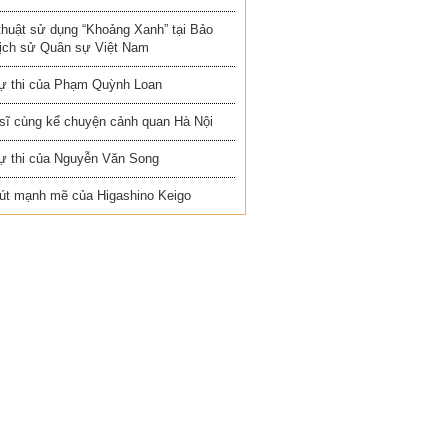
thuật sử dụng “Khoảng Xanh” tại Bảo
Lịch sử Quân sự Việt Nam
ự thi của Phạm Quỳnh Loan
 sĩ cùng kể chuyện cảnh quan Hà Nội
ự thi của Nguyễn Văn Song
út mạnh mẽ của Higashino Keigo