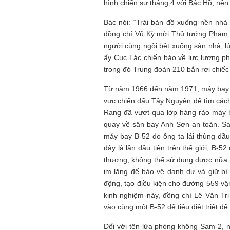
hình chiến sự tháng 4 với Bác Hồ, nên 
Bác nói: “Trải bản đồ xuống nền nhà 
đồng chí Vũ Kỳ mời Thủ tướng Phạm V
người cùng ngồi bệt xuống sàn nhà, l
ấy Cục Tác chiến báo về lực lượng p
trong đó Trung đoàn 210 bắn rơi chiếc
Từ năm 1966 đến năm 1971, máy bay 
vực chiến đấu Tây Nguyên để tìm các
Rạng đã vượt qua lớp hàng rào máy b
quay về sân bay Anh Sơn an toàn. Sau
máy bay B-52 do ông ta lái thùng dầu
đây là lần đầu tiên trên thế giới, B-
thương, không thể sử dụng được nữa. 
im lặng để bảo vệ danh dự và giữ bí
động, tạo điều kiện cho đường 559 vậ
kinh nghiệm này, đồng chí Lê Văn Tri
vào cùng một B-52 để tiêu diệt triệt để.
Đối với tên lửa phòng không Sam-2, n