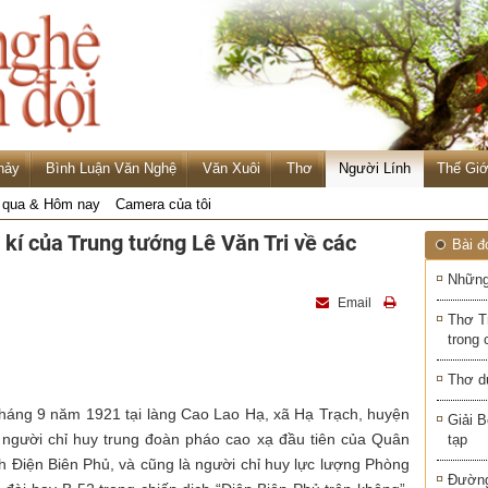
hảy
Bình Luận Văn Nghệ
Văn Xuôi
Thơ
Người Lính
Thế Giớ
qua & Hôm nay
Camera của tôi
í của Trung tướng Lê Văn Tri về các
Bài đ
Những
Email
Thơ T
trong 
Thơ d
tháng 9 năm 1921 tại làng Cao Lao Hạ, xã Hạ Trạch, huyện
Giải B
à người chỉ huy trung đoàn pháo cao xạ đầu tiên của Quân
tạp
h Điện Biên Phủ, và cũng là người chỉ huy lực lượng Phòng
Đường