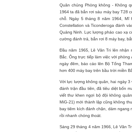
Quân chủng Phòng không - Không quâ
1964 ta đã bắn rơi sáu máy bay T28 của 
chỗ. Ngày 5 tháng 8 năm 1964, Mĩ
Constellation và Ticonderoga đánh và
Quảng Ninh. Lực lượng pháo cao xạ c
cường đánh trả, bắn rơi 8 máy bay, bắt 
Đầu năm 1965, Lê Văn Tri lên nhận n
Bắc. Ông trực tiếp làm việc với phòng 
ngày đêm, báo cáo lên Bộ Tổng Tham
hơn 400 máy bay trên bầu trời miền B
Với lực lượng không quân, hai ngày 
đánh trận đầu tiên, đã tiêu diệt bốn 
viết thư khen ngợi bộ đội không quâ
MiG-21) mới thành lập cũng không thua
bay tiêm kích đánh chặn, dám ngang ng
rồi nhanh chóng thoát.
Sáng 29 tháng 4 năm 1966, Lê Văn Tri 