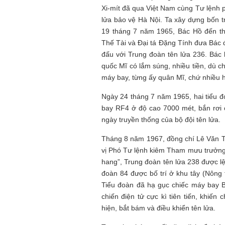
Xi-mít đã qua Việt Nam cùng Tư lệnh 
lửa bảo vệ Hà Nội. Ta xây dựng bốn t
19 tháng 7 năm 1965, Bác Hồ đến t
Thế Tài và Đại tá Đặng Tính đưa Bác
đấu với Trung đoàn tên lửa 236. Bác 
quốc Mĩ có lắm súng, nhiều tiền, dù c
máy bay, từng ấy quân Mĩ, chứ nhiều 
Ngày 24 tháng 7 năm 1965, hai tiểu đ
bay RF4 ở độ cao 7000 mét, bắn rơi 
ngày truyền thống của bộ đội tên lửa.
Tháng 8 năm 1967, đồng chí Lê Văn T
vị Phó Tư lệnh kiêm Tham mưu trưởng.
hang”, Trung đoàn tên lửa 238 được l
đoàn 84 được bố trí ở khu tây (Nông
Tiểu đoàn đã hạ gục chiếc máy bay B-
chiến điện tử cực kì tiên tiến, khiến
hiện, bắt bám và điều khiển tên lửa.