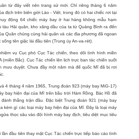
n từ đây viết nên trang sử mới. Chỉ riêng tháng 6 năm
địch trên biên giới Lào - Việt, trong đó có hai chiếc rơi tại
 huy động 64 chiếc máy bay ở hai hàng không mẫu hạm
o tàu Hải quân, kho xăng dầu của ta từ Quảng Bình ra đến
ủa Quân chủng cùng hải quân và các địa phương đã ngoan
sống tên giặc lái đầu tiên (Trung úy An-va-rét).
hiệm vụ Cục phó Cục Tác chiến, theo dõi tình hình miền
A (miền Bắc). Cục Tác chiến lên lịch trực ban tác chiến suốt
 mưu duyệt. Chưa đầy một năm mà đế quốc Mĩ đã bị rơi
ắc.
3 và 4 tháng 4 năm 1965, Trung đoàn 923 (máy bay MiG-17)
máy bay hiện đại của Mĩ trên bầu trời Hàm Rồng. Bác Hồ đã
n đánh thắng trận đầu. Đặc biệt Trung đoàn 921 (máy bay
 kém gì các loại máy bay hiện đại của Mĩ. Đây là loại máy
ửa thọc sâu vào đội hình máy bay địch, tiêu diệt mục tiêu
lần đầu tiên thay mặt Cục Tác chiến trực tiếp báo cáo tình