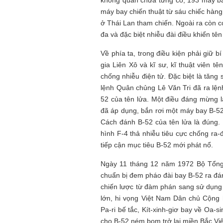
máy bay chiến thuật từ sáu chiếc hà
ở Thái Lan tham chiến. Ngoài ra còn có
đa và đặc biệt nhiễu đài điều khiển tên
Về phía ta, trong điều kiện phải giữ 
gia Liên Xô và kĩ sư, kĩ thuật viên tê
chống nhiễu điện tử. Đặc biệt là tăng
lệnh Quân chủng Lê Văn Tri đã ra lệnh
52 của tên lửa. Một điều đáng mừng 
đã áp dụng, bắn rơi một máy bay B-52 
Cách đánh B-52 của tên lửa là đúng.
hình F-4 thả nhiễu tiêu cực chống ra-đa
tiếp cận mục tiêu B-52 mới phát nổ.
Ngày 11 tháng 12 năm 1972 Bộ Tổn
chuẩn bị đem pháo đài bay B-52 ra đá
chiến lược từ đàm phán sang sử dụn
lớn, hi vọng Việt Nam Dân chủ Cộng
Pa-ri bế tắc, Kít-xinh-giơ bay về Oa-
cho B-52 ném bom trở lại miền Bắc Vi