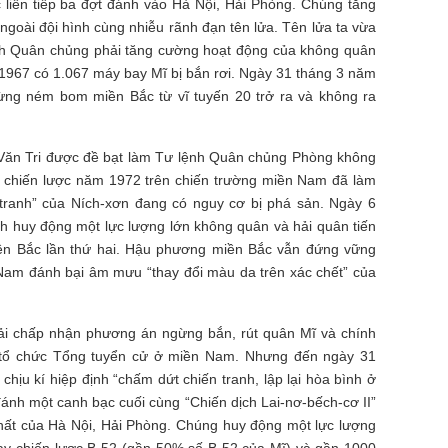
 liên tiếp ba đợt đánh vào Hà Nội, Hải Phòng. Chúng tăng
ngoài đội hình cùng nhiễu rãnh đạn tên lửa. Tên lửa ta vừa
lệnh Quân chủng phải tăng cường hoạt động của không quân
 1967 có 1.067 máy bay Mĩ bị bắn rơi. Ngày 31 tháng 3 năm
ừng ném bom miền Bắc từ vĩ tuyến 20 trở ra và không ra
Văn Tri được đề bạt làm Tư lệnh Quân chủng Phòng không
g chiến lược năm 1972 trên chiến trường miền Nam đã làm
tranh” của Ních-xơn đang có nguy cơ bị phá sản. Ngày 6
h huy động một lực lượng lớn không quân và hải quân tiến
iền Bắc lần thứ hai. Hậu phương miền Bắc vẫn đứng vững
 Nam đánh bại âm mưu “thay đổi màu da trên xác chết” của
hải chấp nhận phương án ngừng bắn, rút quân Mĩ và chính
hi tổ chức Tổng tuyển cử ở miền Nam. Nhưng đến ngày 31
chịu kí hiệp định “chấm dứt chiến tranh, lập lại hòa bình ở
ánh một canh bạc cuối cùng “Chiến dịch Lai-nơ-bếch-cơ II”
nhất của Hà Nội, Hải Phòng. Chúng huy động một lực lượng
y chiến lược B-52 (gần 50% số B-52 của Mĩ) và gần 1000