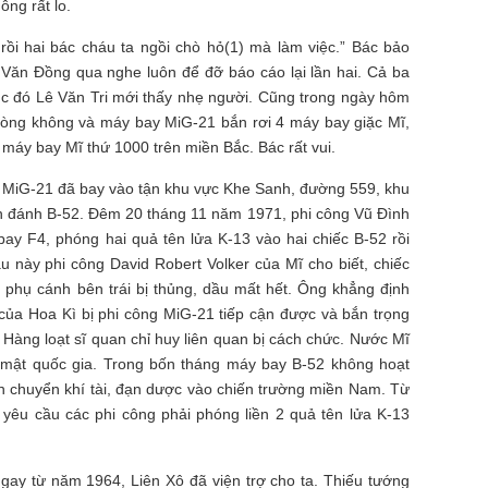
ông rất lo.
rồi hai bác cháu ta ngồi chò hỏ(1) mà làm việc.” Bác bảo
ăn Đồng qua nghe luôn để đỡ báo cáo lại lần hai. Cả ba
úc đó Lê Văn Tri mới thấy nhẹ người. Cũng trong ngày hôm
hòng không và máy bay MiG-21 bắn rơi 4 máy bay giặc Mĩ,
 máy bay Mĩ thứ 1000 trên miền Bắc. Bác rất vui.
MiG-21 đã bay vào tận khu vực Khe Sanh, đường 559, khu
h đánh B-52. Đêm 20 tháng 11 năm 1971, phi công Vũ Đình
ay F4, phóng hai quả tên lửa K-13 vào hai chiếc B-52 rồi
 này phi công David Robert Volker của Mĩ cho biết, chiếc
 phụ cánh bên trái bị thủng, dầu mất hết. Ông khẳng định
52 của Hoa Kì bị phi công MiG-21 tiếp cận được và bắn trọng
Hàng loạt sĩ quan chỉ huy liên quan bị cách chức. Nước Mĩ
 mật quốc gia. Trong bốn tháng máy bay B-52 không hoạt
n chuyển khí tài, đạn dược vào chiến trường miền Nam. Từ
 yêu cầu các phi công phải phóng liền 2 quả tên lửa K-13
gay từ năm 1964, Liên Xô đã viện trợ cho ta. Thiếu tướng