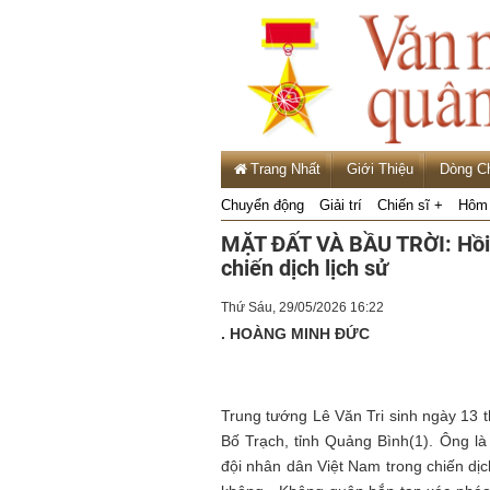
Trang Nhất
Giới Thiệu
Dòng C
Chuyển động
Giải trí
Chiến sĩ +
Hôm 
MẶT ĐẤT VÀ BẦU TRỜI: Hồi k
chiến dịch lịch sử
Thứ Sáu, 29/05/2026 16:22
. HOÀNG MINH ĐỨC
Trung tướng Lê Văn Tri sinh ngày 13 
Bố Trạch, tỉnh Quảng Bình(1). Ông l
đội nhân dân Việt Nam trong chiến dịc