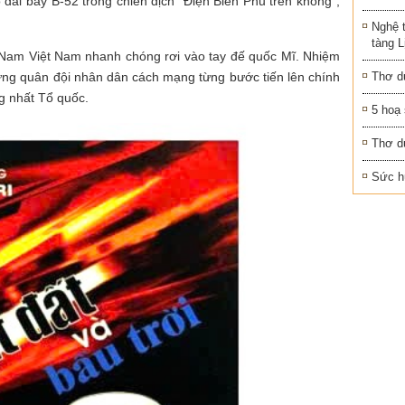
đài bay B-52 trong chiến dịch “Điện Biên Phủ trên không”,
Nghệ 
tàng 
 Nam Việt Nam nhanh chóng rơi vào tay đế quốc Mĩ. Nhiệm
dựng quân đội nhân dân cách mạng từng bước tiến lên chính
Thơ d
ng nhất Tổ quốc.
5 hoạ
Thơ d
Sức h