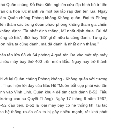
phó Quân chủng Đỗ Đức Kiên nghiên cứu địa hình bố trí tên
rận địa hỏa lực mạnh và một bãi lắp ráp đạn tên lửa. Ngày
hăm Quân chủng Phòng không-Không quân. Đại tá Phùng
 đến thăm các trung đoàn pháo phòng không tham gia chiến
khẳng định: “Ta nhất định thắng, Mĩ nhất định thua. Dù đế
húng có B57, B52 hay “Bê” gì đi nữa ta cũng đánh. Từng ấy
hơn nữa ta cũng đánh, mà đã đánh là nhất định thắng.”
oàn tên lửa 63 và 64 phóng 4 quả tên lửa vào một tốp máy
chiếc máy bay thứ 400 trên miền Bắc. Ngày này trở thành
ri về lại Quân chủng Phòng không - Không quân với cương
 Thực hiện lời dạy của Bác Hồ “Muốn bắt cọp phải vào tận
ệnh vào Vĩnh Linh, Quân khu 4 để tìm cách đánh B-52. Tiểu
 trường cao su Quyết Thắng). Ngày 17 tháng 9 năm 1967,
52 đầu tiên. B-52 là loại máy bay có hệ thống khí tài tác
 cho hệ thống ra-đa của ta bị gây nhiễu mạnh, rất khó phát