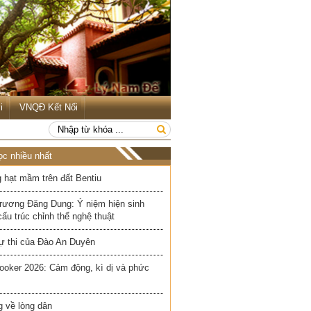
i
VNQĐ Kết Nối
ọc nhiều nhất
 hạt mầm trên đất Bentiu
rương Đăng Dung: Ý niệm hiện sinh
cấu trúc chỉnh thể nghệ thuật
ự thi của Đào An Duyên
ooker 2026: Cảm động, kì dị và phức
 về lòng dân