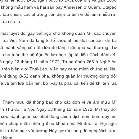
ng không mẫu hạm và hai sân bay Andersen ở Guam, Utapao
 tàu chiến, các phương tiện điện tử tinh vi để làm nhiễu ra-
 lửa của ta.
bí mật tuyệt đối gây bất ngờ cho không quân Mĩ, các chuyên
n lửa Việt Nam đã lặng lẽ tổ chức nhiều đợt cải tiến khí tài
 số mảnh văng của tên lửa để tăng hiệu quả sát thương. Tư
 cho toàn thể bộ đội tên lửa học tập tài liệu Cách đánh B-
là ngày 22 tháng 11 năm 1972, Trung đoàn 263 ở Nghệ An
trên biên giới Thái-Lào. Việc này càng minh chứng tài liệu
 Khi dùng B-52 đánh phá, không quân Mĩ thường dùng đội
 và tên lửa bắn lên, bởi vậy ta phải cải tiến để khi tên lửa
g Tham mưu đã thông báo cho các đơn vị về âm mưu Mĩ
nh Thủ đô Hà Nội. Ngày 13 tháng 12 năm 1972, Mĩ thay đổi
g sức mạnh quân sự phát động chiến dịch ném bom quy mô
 hòa chấp nhận những điều khoản mà Mĩ đưa ra. Hội nghị
sinh-tơ bàn bạc với tướng Hây-gơ rồi cùng đề nghị Ních-xơn
ệt Nam.