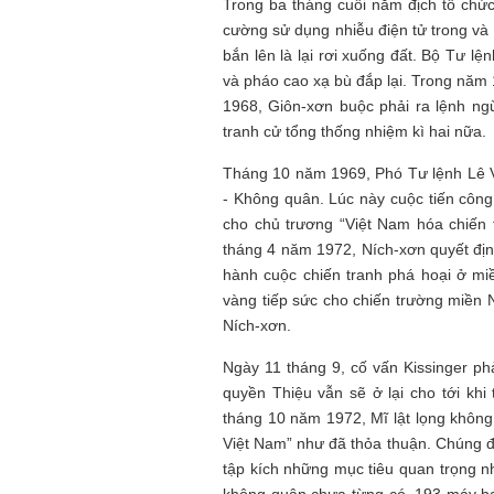
Trong ba tháng cuối năm địch tổ chức
cường sử dụng nhiễu điện tử trong và 
bắn lên là lại rơi xuống đất. Bộ Tư 
và pháo cao xạ bù đắp lại. Trong năm
1968, Giôn-xơn buộc phải ra lệnh ng
tranh cử tổng thống nhiệm kì hai nữa.
Tháng 10 năm 1969, Phó Tư lệnh Lê 
- Không quân. Lúc này cuộc tiến côn
cho chủ trương “Việt Nam hóa chiến 
tháng 4 năm 1972, Ních-xơn quyết địn
hành cuộc chiến tranh phá hoại ở m
vàng tiếp sức cho chiến trường miền
Ních-xơn.
Ngày 11 tháng 9, cố vấn Kissinger p
quyền Thiệu vẫn sẽ ở lại cho tới k
tháng 10 năm 1972, Mĩ lật lọng không 
Việt Nam” như đã thỏa thuận. Chúng đ
tập kích những mục tiêu quan trọng 
không quân chưa từng có, 193 máy ba