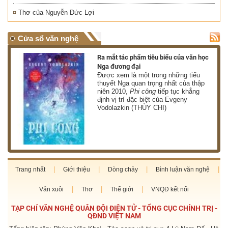
Thơ của Nguyễn Đức Lợi
Cửa sổ văn nghệ
nh
Ra mắt tác phẩm tiêu biểu của văn học
Nga đương đại
g
Được xem là một trong những tiểu
thuyết Nga quan trọng nhất của thập
niên 2010,
Phi công
tiếp tục khẳng
định vị trí đặc biệt của Evgeny
Vodolazkin (THÙY CHI)
Trang nhất
Giới thiệu
Dòng chảy
Bình luận văn nghệ
Văn xuôi
Thơ
Thế giới
VNQĐ kết nối
TẠP CHÍ VĂN NGHỆ QUÂN ĐỘI ĐIỆN TỬ - TỔNG CỤC CHÍNH TRỊ -
QĐND VIỆT NAM