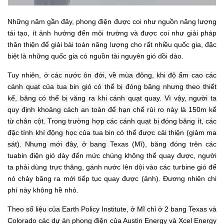
Những năm gần đây, phong điện được coi như nguồn năng lượng
tái tạo, ít ảnh hưởng đến môi trường và được coi như giải pháp
thân thiện để giải bài toán năng lượng cho rất nhiều quốc gia, đặc
biệt là những quốc gia có nguồn tài nguyên gió dồi dào.
Tuy nhiên, ở
các nước ôn đới, về mùa đông, khi độ ẩm cao các
cánh quạt của tua bin gió có thể bị đóng băng nhưng theo thiết
kế, băng có thể bị văng ra khi cánh quạt quay. Vì vậy, người ta
quy định khoảng cách an toàn để hạn chế rủi ro này là 150m kể
từ chân cột. Trong trường hợp các cánh quạt bị đóng băng ít, các
đặc tính khí động học của tua bin có thể được cải thiện (giảm ma
sát). Nhưng mới đây, ở bang
Texas (Mĩ), băng đóng trên các
tuabin điện gió dày đến mức chúng không thể quay được, người
ta phải dùng trực thăng, gánh nước lên dội vào các turbine gió để
nó chảy băng ra mới tiếp tục quay được (ảnh). Đương nhiên chi
phí này không hề nhỏ.
Theo số liệu của Earth Policy Institute, ở Mĩ chỉ ở 2 bang Texas và
Colorado các dự án phong điện của Austin Energy và Xcel Energy