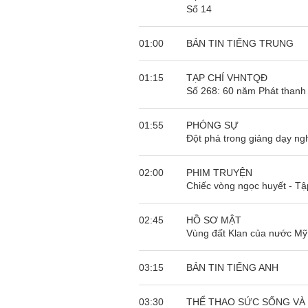
Số 14
01:00
BẢN TIN TIẾNG TRUNG
01:15
TẠP CHÍ VHNTQĐ
Số 268: 60 năm Phát thanh
01:55
PHÓNG SỰ
Đột phá trong giảng dạy ng
02:00
PHIM TRUYỆN
Chiếc vòng ngọc huyết - Tậ
02:45
HỒ SƠ MẬT
Vùng đất Klan của nước Mỹ
03:15
BẢN TIN TIẾNG ANH
03:30
THỂ THAO SỨC SỐNG VÀ