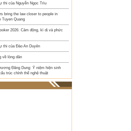
ự thi của Nguyễn Ngọc Trìu
rs bring the law closer to people in
e Tuyen Quang
ooker 2026: Cảm động, kì dị và phức
ự thi của Đào An Duyên
 về lòng dân
rương Đăng Dung: Ý niệm hiện sinh
cấu trúc chỉnh thể nghệ thuật