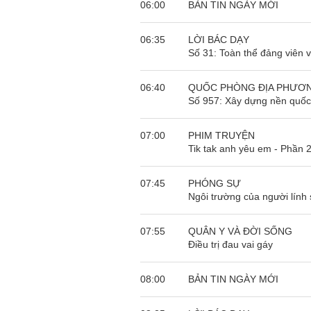
06:00
BẢN TIN NGÀY MỚI
06:35
LỜI BÁC DẠY
Số 31: Toàn thể đảng viên v
06:40
QUỐC PHÒNG ĐỊA PHƯƠ
Số 957: Xây dựng nền quố
07:00
PHIM TRUYỆN
Tik tak anh yêu em - Phần 
07:45
PHÓNG SỰ
Ngôi trường của người lính
07:55
QUÂN Y VÀ ĐỜI SỐNG
Điều trị đau vai gáy
08:00
BẢN TIN NGÀY MỚI