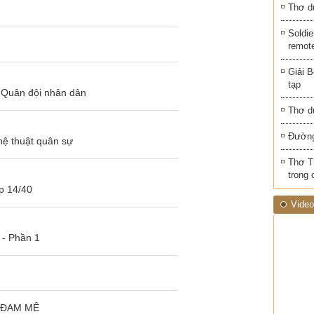
Thơ d
Soldie
remot
Giải B
tạp
 Quân đội nhân dân
Thơ d
Đường
hệ thuật quân sự
Thơ T
trong 
p 14/40
Video
 - Phần 1
 ĐAM MÊ