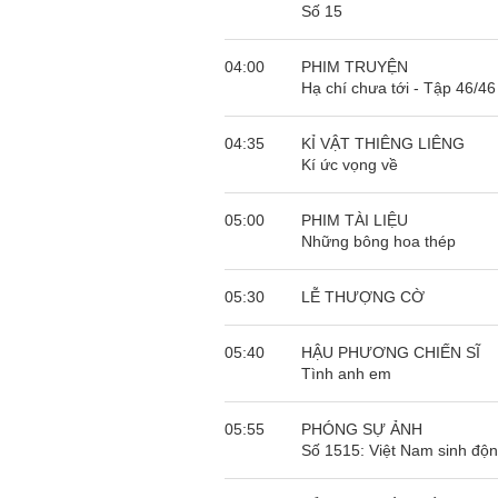
Số 15
04:00
PHIM TRUYỆN
Hạ chí chưa tới - Tập 46/46
04:35
KỈ VẬT THIÊNG LIÊNG
Kí ức vọng về
05:00
PHIM TÀI LIỆU
Tôi từng hình dung viế
Những bông hoa thép
NHỮNG
công việc của sự hư c
NGƯỜI
hành trình phác dựng t
TÔI GẶP,
trí tưởng tượng, nơi n
05:30
LỄ THƯỢNG CỜ
NHỮNG
do tạo hình mọi thứ th
CHUYỆN
(TRẦN THỊ TÚ NGỌC)
TÔI VIẾT
05:40
HẬU PHƯƠNG CHIẾN SĨ
Tình anh em
05:55
PHÓNG SỰ ẢNH
Số 1515: Việt Nam sinh độ