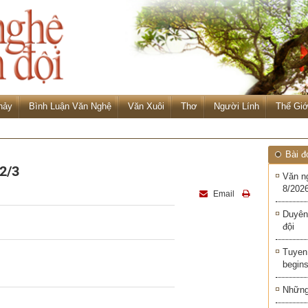
hảy
Bình Luận Văn Nghệ
Văn Xuôi
Thơ
Người Lính
Thế Giớ
Bài đ
12/3
Văn n
8/2026
Email
Duyên
đội
Tuyen 
begins
Những 