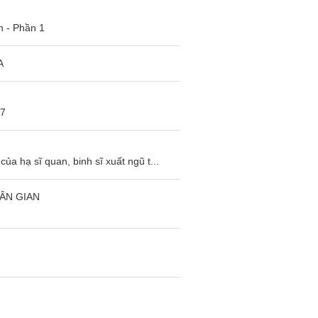
 - Phần 1
A
37
ủa hạ sĩ quan, binh sĩ xuất ngũ t...
ÂN GIAN