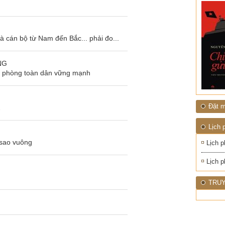
ĐỚI"
à cán bộ từ Nam đến Bắc... phải đo...
NG
c phòng toàn dân vững mạnh
Đặt m
2
Lịch 
 sao vuông
Lịch p
Lịch p
TRUY