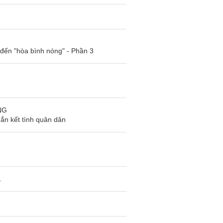
đến "hòa bình nóng" - Phần 3
NG
ắn kết tình quân dân
1