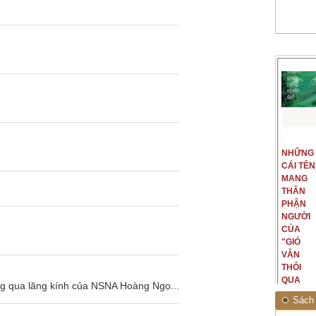
t văn là
Là người đi dọc biên giới phía
NGUYÊN
NHỮNG
ấu, một
Bắc, tôi có thế mạnh khi hình
MẪU
CÁI TÊN
hế giới từ
dung, mở ra không gian của giai
CỦA TÔI
MANG
hà văn tự
đoạn lịch sử đó... (PHẠM VÂN
LÀ
THÂN
eo ý mình...
ANH)
NHỮNG
PHẬN
NGƯỜI
NGƯỜI
ĐÃ PHẤT
CỦA
CAO CỜ
"GIÓ
HỒNG
VẪN
THÁNG
THỔI
TÁM
QUA
ng qua lăng kính của NSNA Hoàng Ngọ...
NĂM
RỪNG
Sách 
1945
NHIỆT