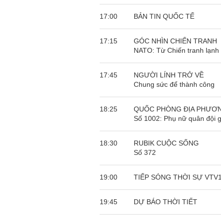
17:00
BẢN TIN QUỐC TẾ
17:15
GÓC NHÌN CHIẾN TRANH
NATO: Từ Chiến tranh lạnh 
17:45
NGƯỜI LÍNH TRỞ VỀ
Chung sức để thành công
18:25
QUỐC PHÒNG ĐỊA PHƯƠ
Số 1002: Phụ nữ quân đội g
18:30
RUBIK CUỘC SỐNG
Số 372
19:00
TIẾP SÓNG THỜI SỰ VTV
19:45
DỰ BÁO THỜI TIẾT