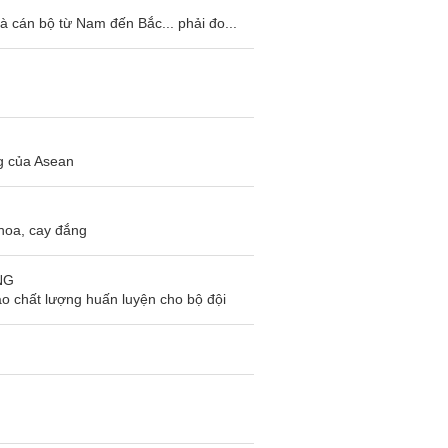
à cán bộ từ Nam đến Bắc... phải đo...
g của Asean
hoa, cay đắng
NG
o chất lượng huấn luyện cho bộ đội