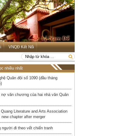
i
VNQĐ Kết Nối
ọc nhiều nhất
ghệ Quân đội số 1090 (đầu tháng
)
 nợ văn chương của hai nhà văn Quân
Quang Literature and Arts Association
 new chapter after merger
người đi theo vết chiến tranh