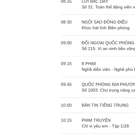
08:25
LỜI BÁC DẠY
Số 31: Toàn thể đảng viên v
08:30
NGÔI SAO ĐỒNG ĐIỆU
Khúc hát lính Biên phòng
09:00
ĐỐI NGOẠI QUỐC PHÒNG
Số 215: Vì an ninh bền vữn
09:15
8 PHIM
Nghề diễn viên - Nghề phù 
09:45
QUỐC PHÒNG ĐỊA PHƯƠ
Số 1003: Chú trọng nâng ca
10:00
BẢN TIN TIẾNG TRUNG
10:15
PHIM TRUYỆN
Chỉ vì yêu em - Tập 1/28