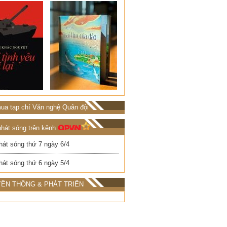
ua tạp chí Văn nghệ Quân đội
phát sóng trên kênh
hát sóng thứ 7 ngày 6/4
hát sóng thứ 6 ngày 5/4
ỀN THÔNG & PHÁT TRIỂN